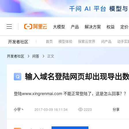
大模型
产品
解决方案
权益
定价
开发者社区
首页
模型体验
探索云世界
问产品
动手实
大模型
产品
解决方案
权益
定价
云市场
伙伴
服务
了解阿里云
精选产品
精选解决方案
普惠上云
产品定价
精选商城
成为销售伙伴
售前咨询
为什么选择阿里云
千问AI平台
开发者社区
问答
正文
了解云产品的定价详情
大模型服务平台百炼
千问办公，解锁你的工作
普惠上云 官方力荐
分销伙伴
在线服务
网站建设
什么是云计算
大
大模型服务与应用平台
企业级Agent产品，直接
云服务器38元/年起，超
咨询伙伴
多端小程序
技术领先
输入域名登陆网页却出现导出数据
云上成本管理
售后服务
轻量应用服务器
Agency Agents：拥
官方推荐返现计划
大模型
精选产品
精选解决方案
Salesforce 国际版订阅
稳定可靠
管理和优化成本
推荐新用户得奖励，单订单
销售伙伴合作计划
自助服务
友盟天域
安全合规
人工智能与机器学习
AI
登陆www.xingrenmai.com 不能正常登陆了，这是怎么回事？？
文本生成
云数据库 RDS
HappyHorse 打造一
云工开物
无影生态合作计划
在线服务
观测云
分析师报告
高校专属算力普惠，学生认
计算
互联网应用开发
Qwen3.8-Max
小宇丶
2017-03-09 16:11:34
2223
分享
HOT
Salesforce On Alibaba C
工单服务
Tuya 物联网平台阿里云
研究报告与白皮书
人工智能平台 PAI
快速拥有专属 OpenClaw
大模
Consulting Partner 合
大数据
容器
智能体时代全能旗舰模型
免费试用
短信专区
一站式AI开发、训练和推
蓝凌 OA
AI 大模型销售与服务生
现代化应用