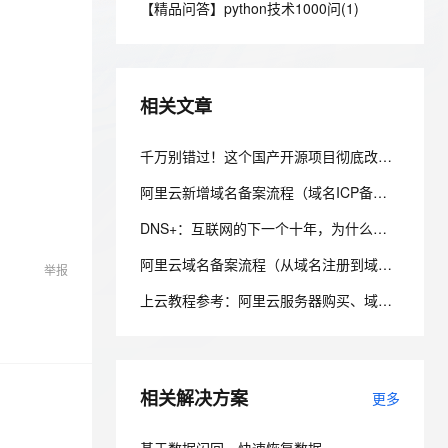
安全
【精品问答】python技术1000问(1)
我要投诉
e-1.1-I2V
Cosyvoice-V3-Flash
PolarDB
上云场景组合购
Milvus 弹性伸缩功能新增节
伴
漫剧创作，剧本、分镜、视频高效生成
100%兼容MySQL、PostgreSQL，兼容Oracle，支持集中和分布式
覆盖90%+业务场景，专享组合折扣价
点支持范围
畅自然，细节丰富
高表现力语音合成大模型，语音克隆听感自然
VPN
ernetes 版 ACK
云聚AI 严选权益
AI 原生数据库服务发布
SSL 证书
2V
Fun-ASR
，一键激活高效办公新体验
理容器应用的 K8s 服务
精选AI产品，从模型到应用全链提效
Agent 数据网关
相关文章
文戏情感细腻自然，动作戏激烈拳拳到肉，实现更强表演能力
支持中英文自由切换，具备更强的噪声鲁棒性
堡垒机
AI 用量加速计划
云原生数据库 PolarDB
防火墙
千万别错过！这个国产开源项目彻底改变了你的域名资产管理方式，收藏它相当于多一个安全专家！
、识别商机，让客服更高效、服务更出色。
新老同享，达量后返
Agentic Database 发布
主机安全
应用
阿里云新增域名备案流程（域名ICP备案）图文详细教程
DNS+：互联网的下一个十年，为什么域名系统正在重新定义数字生态？ ——解读《“DNS+”发展白皮书（2023）》
千问办公
NEW
AI 应用及服务市场
的智能体编程平台
一站式AI生产力平台
阿里云域名备案流程（从域名注册到域名备案成功图文详解流程）
举报
AI 应用
伶鹊
上云教程参考：阿里云服务器购买、域名注册、备案及域名绑定全流程指南
企业级人与Agent协作平台，接入和调度多个数字员工
智能客服平台，对话机器人、对话分析、智能外呼
大模型
大模型服务平台百炼 - 全妙
自然语言处理
应用创作平台
多模态内容创作工具，已接入 DeepSeek
相关解决方案
数据标注
更多
机器学习