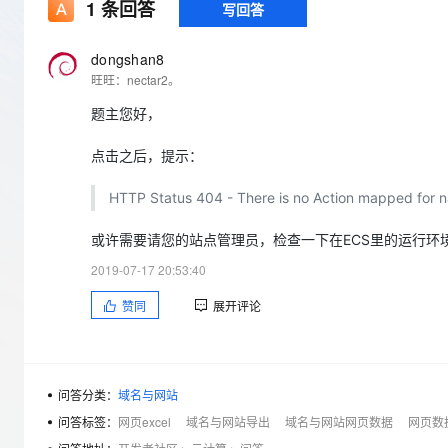
存储
天池大赛
1
条回答
写回答
Qwen3.7-Plus
云解析DNS
解决方案免费试用 新老
电子合同
最高领取价值200元试用
能看、能想、能动手的多模
安全
网络与CDN
AI 算法大赛
畅捷通
dongshan8
大数据开发治理平台 Data
AI 产品 免费试用
网络
旺旺：nectar2。
安全
云开发大赛
Qwen3-VL-Plus
Tableau 订阅
1亿+ 大模型 tokens 和 
题主您好，
可观测
入门学习赛
中间件
AI空中课堂在线直播课
云防火墙
140+云产品 免费试用
点击之后，提示：
上云与迁云
云原生的云上边界网络安全
产品新客免费试用，最长1
数据库
生态解决方案
大模型服务
企业出海
HTTP Status 404 - There is no Action mapped for 
大模型ACA认证体验
大数据计算
助力企业全员 AI 认知与能
行业生态解决方案
千问AI平台-Token Plan
政企业务
或许需要请您的站点管理员，检查一下在ECS里的运行环
媒体服务
开发者生态解决方案
2019-07-17 20:53:40
企业服务与云通信
千问AI平台-模型体验
AI 开发和 AI 应用解决
赞同
展开评论
在线体验全尺寸、多种模态
域名与网站
Happy 系列大模型
终端用户计算
问答分类：
域名与网站
Serverless
问答标签：
网页excel
域名与网站导出
域名与网站网页数据
网页数据
开发工具