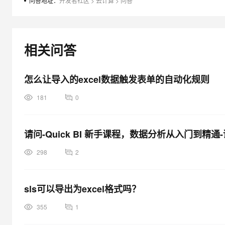
问答地址：
开发者社区
>
云计算
>
问答
大模型解决方案
迁移与运维管理
快速部署 Dify，高效搭建 
专有云
相关问答
10 分钟在聊天系统中增加
怎么让导入的excel数据触发表单的自动化规则
181
0
请问-Quick BI 新手课程，数据分析从入门到精通
298
2
sls可以导出为excel格式吗？
355
1