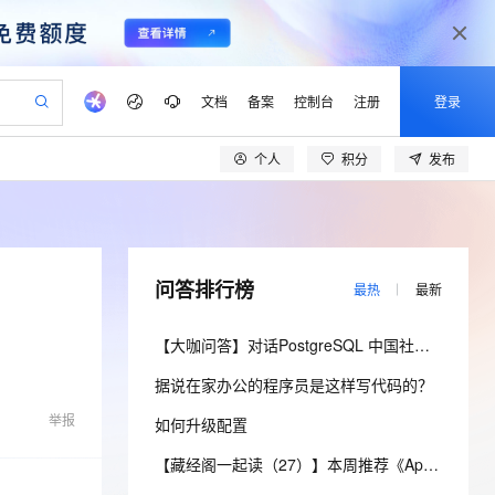
文档
备案
控制台
注册
登录
个人
积分
发布
验
作计划
器
AI 活动
专业服务
服务伙伴合作计划
开发者社区
加入我们
产品动态
服务平台百炼
阿里云 OPC 创新助力计划
一站式生成采购清单，支持单品或批量购买
io：打造专属 AI 语音助手
S产品伙伴计划（繁花）
峰会
CS
造的大模型服务与应用开发平台
一句话生成原生可编辑精美 PPT 文稿
AI 生产力先锋
Al MaaS 服务伙伴赋能合作
域名
博文
Careers
至高可申请百万元
Qwen3.8-Max 模型上线
开启高性价比 AI 编程新体验
弹性可伸缩的云计算服务
Qwen-Audio-3.0-Realtime 端到端实时语音角色扮演
输入一句话想法, 轻松生成专业的 PPT
先锋实践拓展 AI 生产力的边界
Token 补贴，五大权
计划
海大会
伙伴信用分合作计划
商标
问答
社会招聘
问答排行榜
最热
最新
益加速 OPC 成功
eek-V4-Pro
SS
一键部署幻兽帕鲁游戏服务器
飞天发布时刻
HOT
Open Search 向量检索版支
划
备案
电子书
校园招聘
pSeek-V4-Pro
视频创作，一键激活电商全链路生产力
稳定、安全、高性价比、高性能的云存储服务
一键购买专属联机服务器，轻松开启游戏
所见，即是所愿
持视频检索 Pipeline 功能
更多支持
【大咖问答】对话PostgreSQL 中国社区发起人之一，阿里云数据库高级专家 德哥
划
公司注册
镜像站
视频生成
语音识别与合成
专属 QwenPaw
漫剧工坊：一站式动画创作平台
AI 实训营
HOT
应用身份服务 (IDaaS)
据说在家办公的程序员是这样写代码的？
合作伙伴培训与认证
划
上云迁移
站生成，高效打造优质广告素材
全接入的云上超级电脑
从聊天伙伴进化为能主动干活的本地数字员工
快速生产连贯的高质量长漫剧
从基础到进阶，Agent 创客手把手教你
OpenClaw 管理能力上线
lScope
我要反馈
e-1.1-T2V
Qwen3-TTS-Flash
举报
如何升级配置
查询合作伙伴
n Alibaba Cloud ISV 合作
代维服务
建企业门户网站
10 分钟搭建微信、支付宝小程序
MaxCompute MaxFrame 提
畅细腻的高质量视频
离线语音合成大模型，多语言方言自适应，低延迟高稳定
创新加速
ope
登录合作伙伴管理后台
【藏经阁一起读（27）】本周推荐《Apache Flink案例集（2022版）》，你有哪些心得？
我要建议
站，无忧落地极速上线
以可视化方式快速构建移动和 PC 门户网站
国内短信简单易用，安全可靠，秒级触达，全球覆盖200+国家和地区。
高效部署网站，快速应用到小程序
供自动弹性内存功能