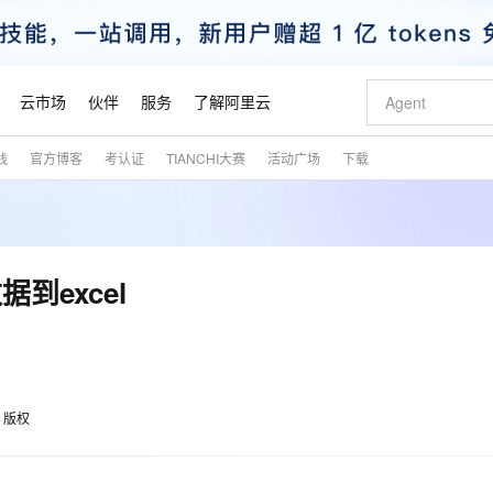
云市场
伙伴
服务
了解阿里云
践
官方博客
考认证
TIANCHI大赛
活动广场
下载
AI 特惠
数据与 API
成为产品伙伴
企业增值服务
最佳实践
价格计算器
AI 场景体
基础软件
产品伙伴合
阿里云认证
市场活动
配置报价
大模型
自助选配和估算价格
新方式
睿译宝，AI翻译排版一步到位
智启 AI 普惠权益
产品生态集成认证中心
企业支持计划
云上春晚
域名与网站
千问官方 MaaS 平台，为开发者和 Agent 而生，新用户赠送 1 亿 + tokens 额度
Qwen Aud
AI Coding
阿里云Maa
2026 阿里云
云服务器 E
为企业打
数据集
Windows
大模型认证
模型
NEW
NEW
交付可用成果
值低价云产品抢先购
上传文档即自动完成翻译和格式还原
至高享 1亿+免费 tokens，加速 Al 应用落地
提供智能易用的域名与建站服务
智能编程，一键
安全可靠、
产品生态伙伴
专家技术服务
云上奥运之旅
弹性计算合作
阿里云中企出
手机三要素
宝塔 Linux
全部认证
到excel
价格优势
有专属领域专家
GLM-5.2：长任务时代开源旗舰模型
阿里云 OPC 创新助力计划
千问大模型
即刻拥有 DeepS
AI 电商营销
对象存储 O
大模型
产品生态伙伴工作台
企业增值服务台
云栖战略参考
云存储合作计
云栖大会
身份实名认证
CentOS
训练营
推动算力普惠，释放技术红利
最高返9万
多领域专家智能体,一键组建 AI 虚拟交付团队
快速构建应用程序和网站，即刻迈出上云第一步
至高百万元 Token 补贴，加速一人公司成长
多元化、高性能、安全可靠的大模型服务
真正可用的 1M 上下文,一次完成代码全链路开发
轻松解锁专属 Dee
从图文生成到
云上的中国
数据库合作计
活动全景
短信
Docker
图片和
站式影视创作平台
Hermes Agent，打造自进化智能体
Token Plan 模型订阅计划
数字证书管理服务（原SSL证书）
5 分钟轻松部署
AI 广告创作
无影云电脑
企业成长
NEW
信息公告
看见新力量
云网络合作计
OCR 文字识别
JAVA
证享300元代金券
可视化编排打通从文字构思到成片全链路闭环
全托管，含MySQL、PostgreSQL、SQL Server、MariaDB多引擎
自主进化，持久记忆，越用越聪明
Qwen3.8-Max 首发尝鲜，限时加量 10 倍，夜间低至2折
实现全站HTTPS，呈现可信的WEB访问
图文、视频一
随时随地安
魔搭 Mode
Kimi-K3
HappyHors
版权
NEW
loud
服务实践
官网公告
金融模力时刻
Salesforce O
版
发票查验
全能环境
Claude Code + GStack 打造工程团队
千问办公，限时限量积分加倍
Qoder
低代码高效构
AI 建站
短信服务
型
NEW
作计划
Kimi 最新旗舰模型，长程编程与推理利器
让文字生成流
计划
创新中心
魔搭 ModelSc
健康状态
理服务
让AI从“聊天伙伴”进化为能干活的“数字员工”
安装技能 GStack，拥有专属 AI 工程团队
你的AI工作搭子，覆盖日常办公高频场景
面向真实软件的智能体编程平台
0 代码专业建
客户案例
天气预报查询
操作系统
态合作计划