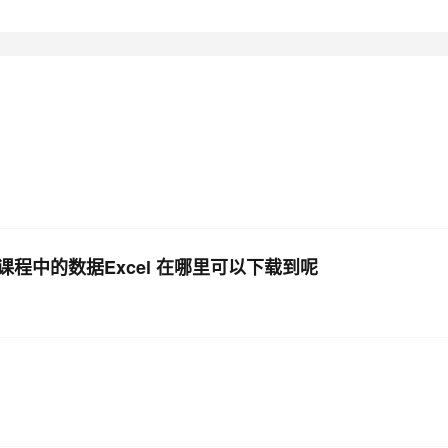
AI 应用
10分钟微调：让0.6B模型媲美235B模
多模态数据信
型
依托云原生高可用架构,实现Dify私有化部署
用1%尺寸在特定领域达到大模型90%以上效果
一个 AI 助手
超强辅助，Bol
即刻拥有 DeepSeek-R1 满血版
在企业官网、通讯软件中为客户提供 AI 客服
多种方案随心选，轻松解锁专属 DeepSeek
-课程中的数据Excel 在哪里可以下载到呢