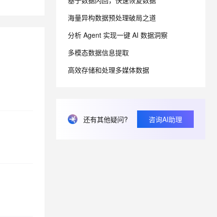
基于数据闪回，快速恢复数据
海量异构数据预处理破局之道
息提取
与 AI 智能体进行实时音视频通话
分析 Agent 实现一键 AI 数据洞察
从文本、图片、视频中提取结构化的属性信息
构建支持视频理解的 AI 音视频实时通话应用
多模态数据信息提取
t.diy 一步搞定创意建站
构建大模型应用的安全防护体系
通过自然语言交互简化开发流程,全栈开发支持
通过阿里云安全产品对 AI 应用进行安全防护
高效存储和处理多媒体数据
还有其他疑问?
咨询AI助理