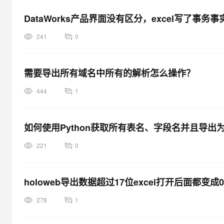
DataWorks产品界面没有区分，excel写了
241
0
需要导出所有域名中所有的解析怎么操作？
444
1
如何使用Python获取所有表名、字段名并且导出为
221
0
holoweb导出数据超过17位excel打开后面都变
278
1