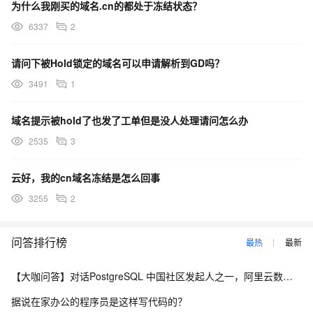
为什么我刚买的域名.cn的都处于冻结状态？
6337
2
请问下被Hold锁定的域名可以申请解析到GD吗？
3491
1
域名提示被hold了也发了工单但是没人处理请问怎么办
2535
3
云好，我的cn域名冻结是怎么回事
3255
2
问答排行榜
最热
最新
【大咖问答】对话PostgreSQL 中国社区发起人之一，阿里云数据库高级专家 德哥
据说在家办公的程序员是这样写代码的？