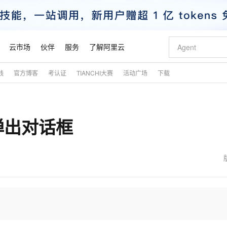
云市场
伙伴
服务
了解阿里云
践
官方博客
考认证
TIANCHI大赛
活动广场
下载
AI 特惠
数据与 API
成为产品伙伴
企业增值服务
最佳实践
价格计算器
AI 场景体
基础软件
产品伙伴合
阿里云认证
市场活动
配置报价
大模型
自助选配和估算价格
步到位
智启 AI 普惠权益
产品生态集成认证中心
企业支持计划
云上春晚
域名与网站
Qwen Audio：打造专属 AI 语音助手
千问官方 MaaS 平台，为开发者和 Agent 而生，新用户赠送 1 亿 + tokens 额度
一句话生成原生
AI Coding
阿里云Maa
2026 阿里云
云服务器 E
为企业打
数据集
Windows
大模型认证
模型
NEW
NEW
的弹出对话框
格式还原
值低价云产品抢先购
至高享 1亿+免费 tokens，加速 Al 应用落地
提供智能易用的域名与建站服务
Qwen-Audio-3.0-Realtime 端到端实时语音角色扮演
输入一句话想法,
智能编程，一键
安全可靠、
产品生态伙伴
专家技术服务
云上奥运之旅
弹性计算合作
阿里云中企出
手机三要素
宝塔 Linux
全部认证
价格优势
开源旗舰模型
即刻拥有 DeepSeek-V4-Pro
阿里云 OPC 创新助力计划
千问大模型
一键部署幻兽
AI 电商营销
对象存储 O
大模型
产品生态伙伴工作台
企业增值服务台
云栖战略参考
云存储合作计
云栖大会
身份实名认证
CentOS
训练营
推动算力普惠，释放技术红利
最高返9万
真正可用的 1M 上下文,一次完成代码全链路开发
快速构建应用程序和网站，即刻迈出上云第一步
轻松解锁专属 DeepSeek-V4-Pro
至高百万元 Token 补贴，加速一人公司成长
多元化、高性能、安全可靠的大模型服务
一键购买专属
从图文生成到
云上的中国
数据库合作计
活动全景
短信
Docker
图片和
自进化智能体
5 分钟轻松部署专属 QwenPaw
Token Plan 模型订阅计划
数字证书管理服务（原SSL证书）
高效搭建 AI
AI 广告创作
无影云电脑
企业成长
NEW
HOT
信息公告
看见新力量
云网络合作计
OCR 文字识别
JAVA
越聪明
证享300元代金券
全托管，含MySQL、PostgreSQL、SQL Server、MariaDB多引擎
Qwen3.8-Max 首发尝鲜，限时加量 10 倍，夜间低至2折
实现全站 HTTPS，呈现可信的 Web 访问
从聊天伙伴进化为能主动干活的本地数字员工
图文、视频一
随时随地安
魔搭 Mode
Kimi-K3
HappyHors
NEW
loud
服务实践
官网公告
金融模力时刻
Salesforce O
版
发票查验
全能环境
Claude Code + GStack 打造工程团队
千问办公，限时限量积分加倍
Qoder
低代码高效构
AI 建站
短信服务
型
NEW
作计划
Kimi 最新旗舰模型，长程编程与推理利器
让文字生成流
计划
创新中心
魔搭 ModelSc
健康状态
理服务
让AI从“聊天伙伴”进化为能干活的“数字员工”
安装技能 GStack，拥有专属 AI 工程团队
你的AI工作搭子，覆盖日常办公高频场景
面向真实软件的智能体编程平台
0 代码专业建
客户案例
天气预报查询
操作系统
态合作计划