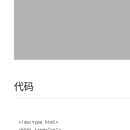
大模型解决方案
迁移与运维管理
快速部署 Dify，高效搭建 
专有云
10 分钟在聊天系统中增加
代码