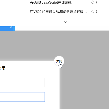
安全
ArcGIS JavaScript在线编辑
我要投诉
e-1.1-I2V
Cosyvoice-V3-Flash
2
PolarDB
上云场景组合购
伴
Qoder CN V1.7.0 发布
漫剧创作，剧本、分镜、视频高效生成
100%兼容MySQL、PostgreSQL，兼容Oracle，支持集中和分布式
覆盖90%+业务场景，专享组合折扣价
畅自然，细节丰富
高表现力语音合成大模型，语音克隆听感自然
VPN
在VS2010里可以给JS函数添加代码提
6
示\注释
ernetes 版 ACK
云聚AI 严选权益
云安全中心 AI BAS 智能自动
SSL 证书
Visual Studio正式支持jQuery 
3
2V
Fun-ASR
，一键激活高效办公新体验
理容器应用的 K8s 服务
精选AI产品，从模型到应用全链提效
化模拟渗透攻击产品发布
JavaScript程式库
文戏情感细腻自然，动作戏激烈拳拳到肉，实现更强表演能力
支持中英文自由切换，具备更强的噪声鲁棒性
堡垒机
js脚本语言在页面上不执行
458
AI 用量加速计划
DataWorks ChatBI 会话支持
防火墙
、识别商机，让客服更高效、服务更出色。
node.js入门 - 8.api：events
新老同享，达量后返
上传临时文件分析
3
相关课程
更多
主机安全
应用
JavaScript入门与实战
千问办公
NEW
AI 应用及服务市场
的智能体编程平台
一站式AI生产力平台
JavaScript 自学手册文档教程
AI 应用
伶鹊
企业级人与Agent协作平台，接入和调度多个数字员工
智能客服平台，对话机器人、对话分析、智能外呼
大模型
相关电子书
更多
大模型服务平台百炼 - 全妙
自然语言处理
应用创作平台
多模态内容创作工具，已接入 DeepSeek
现代Javascript高级教程
数据标注
机器学习
JS零基础入门教程（上册）