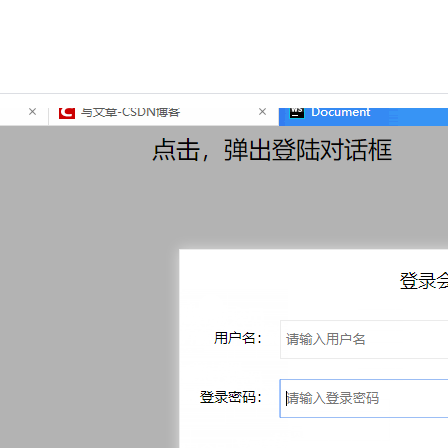
Deepseek-v4-pro
HappyHors
同享
万小智 AI 建站低至 15元/月
Qoder CN
AI 短剧/漫剧
云原生数据库 
快递物流查询
WordPress
成为服务伙
高校合作
点，立即开启云上创新
覆盖公网/内网、递归/权威、移动APP等全场景解析服务
送.CN域名，送备案服务码
基于千问大模型等，支持代码智能生成、研发智能问答
AI助力短剧
态智能体模型
旗舰 MoE 大模型，百万上下文与顶尖推理能力
图生视频，流
Ubuntu
服务生态伙伴
云工开物
企业应用
Works
Night Plan 支持 Qwen 3.8-Max
云原生大数据计算服务 MaxCompute
AI 办公
容器服务 Kub
NEW
GLM-5.2
Wan2.7-T
Red Hat
30+ 款产品免费体验
Data Agent 驱动的一站式 Data+AI 开发治理平台
夜间 5 折，Qwen/Meoo/TokenPlan 客户专享
面向分析的企业级SaaS模式云数据仓库
AI智能应用
提供一站式管
科研合作
视觉 Coding、空间感知、多模态思考等全面升级
1M上下文，专为长程任务能力而生
ERP
堂（旗舰版）
SUSE
智能客服
CRM
防护产品
2个月
自动承接线索
建站小程序
OA 办公系统
AI 应用构建
大模型原生
力提升
财税管理
模板建站
Qoder
大模型服务平台百炼-应用模版
HOT
NEW
面向真实软件
个人版上线、团队版降价；千问3.8-Max首发发尝鲜
丰富多元化的应用模版和解决方案
400电话
定制建站
万有无界
大模型服务平台百炼-智能体
方案
广告营销
模板小程序
的模型效果
灵活可视化地构建企业级 Agent
定制小程序
秒悟
人工智能平台 PAI
APP 开发
云端极速 AI 
新一代 AI 视频生成模型，深度适配广告营销等场景
AI Native 的算法工程平台，一站式完成建模、训练、推理服务部署
建站系统