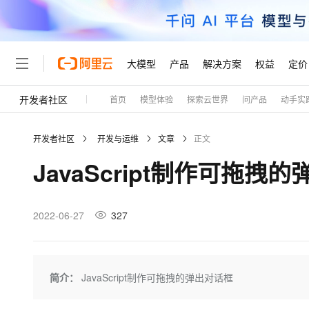
大模型
产品
解决方案
权益
定价
开发者社区
首页
模型体验
探索云世界
问产品
动手实
大模型
产品
解决方案
权益
定价
云市场
伙伴
服务
了解阿里云
精选产品
精选解决方案
普惠上云
产品定价
精选商城
成为销售伙伴
售前咨询
为什么选择阿里云
千问AI平台
开发者社区
开发与运维
文章
正文
了解云产品的定价详情
大模型服务平台百炼
睿译宝，AI翻译排版一
普惠上云 官方力荐
分销伙伴
在线服务
网站建设
什么是云计算
大
JavaScript制作可拖拽
大模型服务与应用平台
上传文档即自动完成翻译和
云服务器38元/年起，超
咨询伙伴
多端小程序
技术领先
云上成本管理
售后服务
轻量应用服务器
GLM-5.2：长任务时代
官方推荐返现计划
大模型
精选产品
精选解决方案
Salesforce 国际版订阅
稳定可靠
管理和优化成本
推荐新用户得奖励，单订单
销售伙伴合作计划
2022-06-27
327
自助服务
友盟天域
安全合规
人工智能与机器学习
AI
文本生成
云数据库 RDS
Hermes Agent，打造
云工开物
无影生态合作计划
在线服务
观测云
分析师报告
自主进化，持久记忆，越用
高校专属算力普惠，学生认
计算
互联网应用开发
Qwen3.8-Max
HOT
Salesforce On Alibaba C
工单服务
Tuya 物联网平台阿里云
研究报告与白皮书
人工智能平台 PAI
快速拥有专属 OpenClaw
简介：
JavaScript制作可拖拽的弹出对话框
大模
Consulting Partner 合
大数据
容器
智能体时代全能旗舰模型
免费试用
短信专区
一站式AI开发、训练和推
蓝凌 OA
AI 大模型销售与服务生
现代化应用