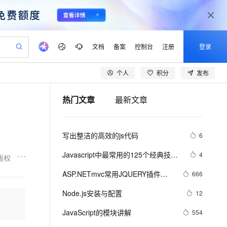
文档
备案
控制台
注册
登录
个人
积分
发布
验
作计划
器
AI 活动
专业服务
服务伙伴合作计划
开发者社区
加入我们
产品动态
服务平台百炼
阿里云 OPC 创新助力计划
热门文章
最新文章
一站式生成采购清单，支持单品或批量购买
可编辑精美 PPT 文稿
S产品伙伴计划（繁花）
峰会
CS
造的大模型服务与应用开发平台
Agency Agents：拥有专属领域专家
AI 生产力先锋
Al MaaS 服务伙伴赋能合作
域名
博文
Careers
PolarDB Agentic Database
至高可申请百万元
 轻松生成专业的 PPT
开启高性价比 AI 编程新体验
弹性可伸缩的云计算服务
先锋实践拓展 AI 生产力的边界
发布
多领域专家智能体,一键组建 AI 虚拟交付团队
Token 补贴，五大权
计划
海大会
伙伴信用分合作计划
商标
问答
社会招聘
写出整洁的高效的js代码
6
益加速 OPC 成功
帕鲁游戏服务器
SS
HappyHorse 打造一站式影视创作平台
飞天发布时刻
HOT
秒悟 Meoo CLI 支持一键部
划
备案
电子书
校园招聘
联机服务器，轻松开启游戏
视频创作，一键激活电商全链路生产力
稳定、安全、高性价比、高性能的云存储服务
所见，即是所愿
署项目至阿里云账号
可视化编排打通从文字构思到成片全链路闭环
更多支持
Javascript中最常用的125个经典技…
4
版权
划
公司注册
镜像站
视频生成
语音识别与合成
 智能体与工作流应用
漫剧工坊：一站式动画创作平台
AI 实训营
Flink OSS 支持
ASP.NETmvc常用JQUERY插件
666
合作伙伴培训与认证
划
上云迁移
站生成，高效打造优质广告素材
全接入的云上超级电脑
通过阿里云百炼高效搭建AI应用,助力高效开发
快速生产连贯的高质量长漫剧
从基础到进阶，Agent 创客手把手教你
AssumeRole 角色自定义
【jquery.dataTables.js】
lScope
我要反馈
e-1.1-T2V
Qwen3-TTS-Flash
Node.js安装与配置
12
查询合作伙伴
n Alibaba Cloud ISV 合作
代维服务
建企业门户网站
10 分钟搭建微信、支付宝小程序
百炼 Qwen3.7-Flash 系列模
畅细腻的高质量视频
离线语音合成大模型，多语言方言自适应，低延迟高稳定
创新加速
JavaScript的模块讲解
ope
登录合作伙伴管理后台
554
我要建议
站，无忧落地极速上线
以可视化方式快速构建移动和 PC 门户网站
国内短信简单易用，安全可靠，秒级触达，全球覆盖200+国家和地区。
高效部署网站，快速应用到小程序
型发布