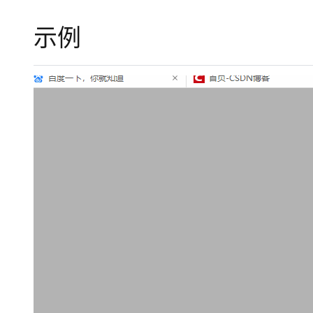
存储
天池大赛
Qwen3.7-Plus
云解析DNS
解决方案免费试用 新老
电子合同
示例
最高领取价值200元试用
能看、能想、能动手的多模
安全
网络与CDN
AI 算法大赛
畅捷通
大数据开发治理平台 Data
AI 产品 免费试用
网络
安全
云开发大赛
Qwen3-VL-Plus
Tableau 订阅
1亿+ 大模型 tokens 和 
可观测
入门学习赛
中间件
AI空中课堂在线直播课
云防火墙
140+云产品 免费试用
上云与迁云
云原生的云上边界网络安全
产品新客免费试用，最长1
数据库
生态解决方案
大模型服务
企业出海
大模型ACA认证体验
大数据计算
助力企业全员 AI 认知与能
行业生态解决方案
千问AI平台-Token Plan
政企业务
媒体服务
开发者生态解决方案
企业服务与云通信
千问AI平台-模型体验
AI 开发和 AI 应用解决
在线体验全尺寸、多种模态
域名与网站
Happy 系列大模型
终端用户计算
Serverless
开发工具