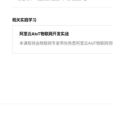
大模型解决方案
迁移与运维管理
快速部署 Dify，高效搭建 
相关实践学习
专有云
10 分钟在聊天系统中增加
阿里云AIoT物联网开发实战
本课程将由物联网专家带你熟悉阿里云AIoT物联网领域
物联网场景应用。 开始学习前，请先开通下方两个云
https://iot.console.aliyun.com/ LinkWAN物联网
https://linkwan.console.aliyun.com/service-open