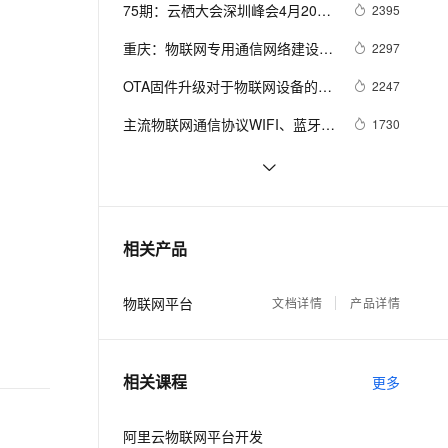
安全
我要投诉
e-1.1-I2V
Cosyvoice-V3-Flash
75期：云栖大会深圳峰会4月20日
2395
PolarDB
上云场景组合购
Milvus 弹性伸缩功能新增节
伴
开幕，阿里云将发布物联网等解决
漫剧创作，剧本、分镜、视频高效生成
100%兼容MySQL、PostgreSQL，兼容Oracle，支持集中和分布式
覆盖90%+业务场景，专享组合折扣价
点支持范围
畅自然，细节丰富
高表现力语音合成大模型，语音克隆听感自然
VPN
重庆：物联网专用通信网络建设取
2297
方案
得重大进展
ernetes 版 ACK
云聚AI 严选权益
AI 原生数据库服务发布
SSL 证书
OTA固件升级对于物联网设备的重
2V
Fun-ASR
2247
，一键激活高效办公新体验
理容器应用的 K8s 服务
精选AI产品，从模型到应用全链提效
Agent 数据网关
要性
文戏情感细腻自然，动作戏激烈拳拳到肉，实现更强表演能力
支持中英文自由切换，具备更强的噪声鲁棒性
堡垒机
主流物联网通信协议WIFI、蓝牙、
1730
AI 用量加速计划
云原生数据库 PolarDB
ZIGBEE的比较
防火墙
、识别商机，让客服更高效、服务更出色。
新老同享，达量后返
Agentic Database 发布
物联网时代下的智慧城市产业发展
1520
分析
主机安全
应用
物联网推进数字经济未来
1519
千问办公
NEW
物联网+人工智能：发那科、思
1399
AI 应用及服务市场
相关产品
的智能体编程平台
一站式AI生产力平台
科、罗克韦尔自动化联合推出
FIELD system
AI 应用
伶鹊
物联网平台
文档详情
产品详情
企业级人与Agent协作平台，接入和调度多个数字员工
智能客服平台，对话机器人、对话分析、智能外呼
大模型
大模型服务平台百炼 - 全妙
自然语言处理
相关课程
应用创作平台
多模态内容创作工具，已接入 DeepSeek
更多
数据标注
机器学习
阿里云物联网平台开发