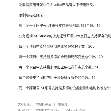
存储
天池大赛
Qwen3.7-Plus
云解析DNS
解决方案免费试用 新老
电子合同
物联网应用开发(IoT Studio)产品有以下使用限制。
最高领取价值200元试用
能看、能想、能动手的多模
安全
网络与CDN
AI 算法大赛
畅捷通
限制项描述限制
大数据开发治理平台 Data
AI 产品 免费试用
网络
安全
云开发大赛
Qwen3-VL-Plus
Tableau 订阅
1亿+ 大模型 tokens 和 
项目同一个阿里云IoT账号支持最多创建项目个数。10
可观测
入门学习赛
中间件
AI空中课堂在线直播课
云防火墙
140+云产品 免费试用
业务逻辑IoT Studio的业务逻辑开发中节点日志支持保存的时间
上云与迁云
云原生的云上边界网络安全
产品新客免费试用，最长1
数据库
生态解决方案
每一个项目中支持最多创建业务服务的个数。200
大模型服务
企业出海
大模型ACA认证体验
大数据计算
助力企业全员 AI 认知与能
行业生态解决方案
每一个项目中支持最多添加全局和局部变量总个数。20
千问AI平台-Token Plan
政企业务
媒体服务
开发者生态解决方案
每一个项目中支持最多添加应用推送节点总个数。20
企业服务与云通信
千问AI平台-模型体验
AI 开发和 AI 应用解决
单个设备支持同时应用于设备触发服务的个数。10
在线体验全尺寸、多种模态
域名与网站
同一个阿里云IoT账号支持最多添加设备触发和定时触发总个数
Happy 系列大模型
终端用户计算
Serverless
文章标签：
物联网平台
物联网
关键词：
物联网IOT studio
IOT studio产品
开发工具