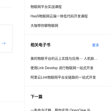
物联网平台实战课程
息提取
与 AI 智能体进行实时音视频通话
HaaS物联网云端一体低代码开发课程
从文本、图片、视频中提取结构化的属性信息
构建支持视频理解的 AI 音视频实时通话应用
大咖带你聊物联网
t.diy 一步搞定创意建站
构建大模型应用的安全防护体系
通过自然语言交互简化开发流程,全栈开发支持
通过阿里云安全产品对 AI 应用进行安全防护
相关电子书
更多
美的物联平台的云上实践与应用--- 人机新世代战略下的智能化探索
使用Link Develop 进行物联网一站式开发
阿里云Link物联网平台全链路的一站式开发
下一篇
一条命令迁移，帮你实现 OpenClaw 与