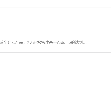
AI 应用
10分钟微调：让0.6B模型媲美235B模
多模态数据信
型
依托云原生高可用架构,实现Dify私有化部署
用1%尺寸在特定领域达到大模型90%以上效果
一个 AI 助手
超强辅助，Bol
即刻拥有 DeepSeek-R1 满血版
在企业官网、通讯软件中为客户提供 AI 客服
多种方案随心选，轻松解锁专属 DeepSeek
全套云产品，7天轻松搭建基于Arduino的端到端
产品，让学习更流畅： IoT物联网平台：
络管理平台：