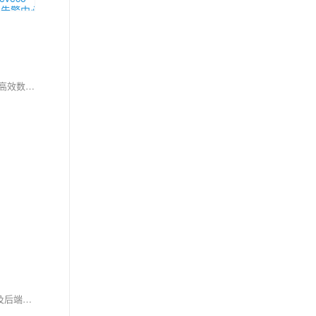
随着物联网技术的发展，智能家居成为提升生活品质的重要方向。阿里云物联网平台提供设备接入、数据管理及应用开发能力，支持亿级设备接入、高效数据管理和灵活应用开发，确保系统安全。本文通过实战案例展示如何基于该平台构建智能家居系统，涵盖设备接入、远程控制、场景联动与数据分析等功能，助力企业快速部署智能家居解决方案。
在物联网(IoT)快速发展的今天，C语言作为物联网开发中的关键工具，以其高效、灵活、可移植的特点，广泛应用于嵌入式系统开发、通信协议实现及后端服务构建等领域，成为推动物联网技术进步的重要力量。