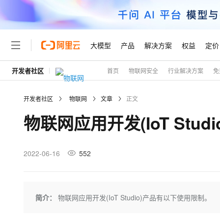
大模型
产品
解决方案
权益
定价
开发者社区
首页
物联网安全
行业解决方案
免
大模型
产品
解决方案
权益
定价
云市场
伙伴
服务
了解阿里云
精选产品
精选解决方案
普惠上云
产品定价
精选商城
成为销售伙伴
售前咨询
为什么选择阿里云
千问AI平台
开发者社区
物联网
文章
正文
了解云产品的定价详情
大模型服务平台百炼
睿译宝，AI翻译排版一
普惠上云 官方力荐
分销伙伴
在线服务
网站建设
什么是云计算
大
物联网应用开发(IoT Stu
大模型服务与应用平台
上传文档即自动完成翻译和
云服务器38元/年起，超
咨询伙伴
多端小程序
技术领先
云上成本管理
售后服务
轻量应用服务器
GLM-5.2：长任务时代
官方推荐返现计划
大模型
精选产品
精选解决方案
Salesforce 国际版订阅
稳定可靠
管理和优化成本
推荐新用户得奖励，单订单
销售伙伴合作计划
2022-06-16
552
自助服务
友盟天域
安全合规
人工智能与机器学习
AI
文本生成
云数据库 RDS
Hermes Agent，打造
云工开物
无影生态合作计划
在线服务
观测云
分析师报告
自主进化，持久记忆，越用
高校专属算力普惠，学生认
计算
互联网应用开发
Qwen3.8-Max
HOT
Salesforce On Alibaba C
工单服务
Tuya 物联网平台阿里云
研究报告与白皮书
人工智能平台 PAI
快速拥有专属 OpenClaw
简介：
物联网应用开发(IoT Studio)产品有以下使用限制。
大模
Consulting Partner 合
大数据
容器
智能体时代全能旗舰模型
免费试用
短信专区
一站式AI开发、训练和推
蓝凌 OA
AI 大模型销售与服务生
现代化应用