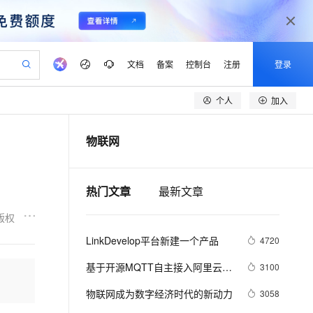
文档
备案
控制台
注册
登录
个人
加入
验
作计划
器
AI 活动
专业服务
服务伙伴合作计划
开发者社区
加入我们
产品动态
服务平台百炼
阿里云 OPC 创新助力计划
物联网
一站式生成采购清单，支持单品或批量购买
可编辑精美 PPT 文稿
S产品伙伴计划（繁花）
峰会
CS
造的大模型服务与应用开发平台
Agency Agents：拥有专属领域专家
AI 生产力先锋
Al MaaS 服务伙伴赋能合作
域名
博文
Careers
至高可申请百万元
Qwen3.8-Max 模型上线
 轻松生成专业的 PPT
开启高性价比 AI 编程新体验
弹性可伸缩的云计算服务
先锋实践拓展 AI 生产力的边界
多领域专家智能体,一键组建 AI 虚拟交付团队
Token 补贴，五大权
计划
海大会
伙伴信用分合作计划
商标
问答
社会招聘
热门文章
最新文章
益加速 OPC 成功
帕鲁游戏服务器
SS
HappyHorse 打造一站式影视创作平台
飞天发布时刻
HOT
Open Search 向量检索版支
划
备案
电子书
校园招聘
联机服务器，轻松开启游戏
视频创作，一键激活电商全链路生产力
稳定、安全、高性价比、高性能的云存储服务
所见，即是所愿
持视频检索 Pipeline 功能
可视化编排打通从文字构思到成片全链路闭环
更多支持
版权
划
公司注册
镜像站
视频生成
语音识别与合成
 智能体与工作流应用
漫剧工坊：一站式动画创作平台
AI 实训营
应用身份服务 (IDaaS)
LinkDevelop平台新建一个产品
4720
合作伙伴培训与认证
划
上云迁移
站生成，高效打造优质广告素材
全接入的云上超级电脑
通过阿里云百炼高效搭建AI应用,助力高效开发
快速生产连贯的高质量长漫剧
从基础到进阶，Agent 创客手把手教你
OpenClaw 管理能力上线
lScope
我要反馈
e-1.1-T2V
Qwen3-TTS-Flash
基于开源MQTT自主接入阿里云
3100
查询合作伙伴
n Alibaba Cloud ISV 合作
代维服务
建企业门户网站
10 分钟搭建微信、支付宝小程序
MaxCompute MaxFrame 提
IoT平台（Node.js）
畅细腻的高质量视频
离线语音合成大模型，多语言方言自适应，低延迟高稳定
创新加速
ope
物联网成为数字经济时代的新动力
登录合作伙伴管理后台
我要建议
3058
站，无忧落地极速上线
以可视化方式快速构建移动和 PC 门户网站
国内短信简单易用，安全可靠，秒级触达，全球覆盖200+国家和地区。
高效部署网站，快速应用到小程序
供自动弹性内存功能