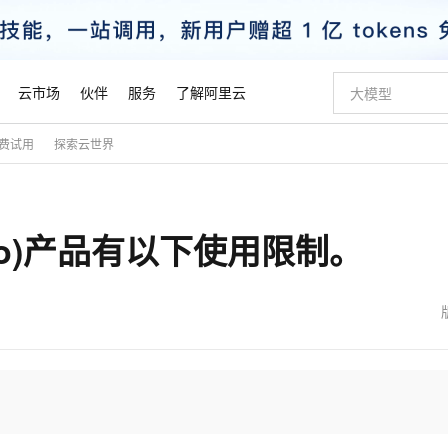
云市场
伙伴
服务
了解阿里云
费试用
探索云世界
AI 特惠
数据与 API
成为产品伙伴
企业增值服务
最佳实践
价格计算器
AI 场景体
基础软件
产品伙伴合
阿里云认证
市场活动
配置报价
大模型
自助选配和估算价格
步到位
智启 AI 普惠权益
产品生态集成认证中心
企业支持计划
云上春晚
域名与网站
Qwen Audio：打造专属 AI 语音助手
千问官方 MaaS 平台，为开发者和 Agent 而生，新用户赠送 1 亿 + tokens 额度
一句话生成原生
AI Coding
阿里云Maa
2026 阿里云
云服务器 E
为企业打
数据集
Windows
大模型认证
模型
NEW
NEW
dio)产品有以下使用限制。
格式还原
值低价云产品抢先购
至高享 1亿+免费 tokens，加速 Al 应用落地
提供智能易用的域名与建站服务
Qwen-Audio-3.0-Realtime 端到端实时语音角色扮演
输入一句话想法,
智能编程，一键
安全可靠、
产品生态伙伴
专家技术服务
云上奥运之旅
弹性计算合作
阿里云中企出
手机三要素
宝塔 Linux
全部认证
价格优势
开源旗舰模型
即刻拥有 DeepSeek-V4-Pro
阿里云 OPC 创新助力计划
千问大模型
一键部署幻兽
AI 电商营销
对象存储 O
大模型
产品生态伙伴工作台
企业增值服务台
云栖战略参考
云存储合作计
云栖大会
身份实名认证
CentOS
训练营
推动算力普惠，释放技术红利
最高返9万
真正可用的 1M 上下文,一次完成代码全链路开发
快速构建应用程序和网站，即刻迈出上云第一步
轻松解锁专属 DeepSeek-V4-Pro
至高百万元 Token 补贴，加速一人公司成长
多元化、高性能、安全可靠的大模型服务
一键购买专属
从图文生成到
云上的中国
数据库合作计
活动全景
短信
Docker
图片和
自进化智能体
5 分钟轻松部署专属 QwenPaw
Token Plan 模型订阅计划
数字证书管理服务（原SSL证书）
高效搭建 AI
AI 广告创作
无影云电脑
企业成长
NEW
HOT
信息公告
看见新力量
云网络合作计
OCR 文字识别
JAVA
越聪明
证享300元代金券
全托管，含MySQL、PostgreSQL、SQL Server、MariaDB多引擎
Qwen3.8-Max 首发尝鲜，限时加量 10 倍，夜间低至2折
实现全站HTTPS，呈现可信的WEB访问
从聊天伙伴进化为能主动干活的本地数字员工
图文、视频一
随时随地安
魔搭 Mode
Kimi-K3
HappyHors
NEW
loud
服务实践
官网公告
金融模力时刻
Salesforce O
版
发票查验
全能环境
Claude Code + GStack 打造工程团队
千问办公，限时限量积分加倍
Qoder
低代码高效构
AI 建站
短信服务
型
NEW
作计划
Kimi 最新旗舰模型，长程编程与推理利器
让文字生成流
计划
创新中心
魔搭 ModelSc
健康状态
理服务
让AI从“聊天伙伴”进化为能干活的“数字员工”
安装技能 GStack，拥有专属 AI 工程团队
你的AI工作搭子，覆盖日常办公高频场景
面向真实软件的智能体编程平台
0 代码专业建
客户案例
天气预报查询
操作系统
态合作计划