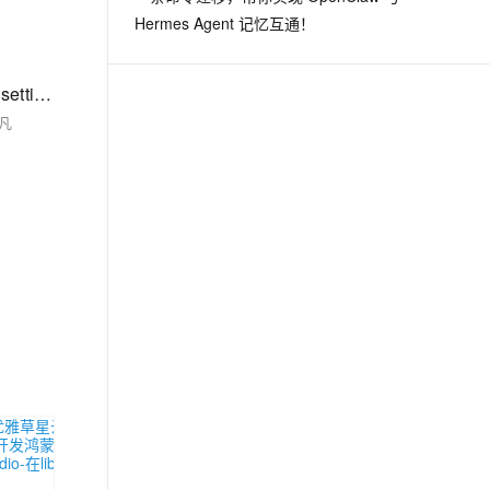
Hermes Agent 记忆互通！
【04】优雅草星云物联网AI智控系统从0开发鸿蒙端适配-deveco studio-自定义一个设置输入小部件组件-完成所有设置setting相关的页面-优雅草卓伊凡
伊凡