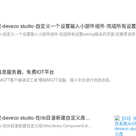
dio-自定义一个设置输入小部件组件-完成所有设置setting相关的页面-优雅草卓
息服务器，免费IOT平台
MQTT客户端调试工具”模拟MQTT设备，接入平台进行消息收发。
【03】优雅草星云物联网AI智控系统从0开发鸿蒙端适配-deveco studio-在lib目录新建自定义库UtilsLibrary,ComponentLibrary，CommonConstLibrary完成设置SettingsView.ets初始公共类书写-优雅草卓伊凡
【03】优雅草星云物联网AI智控系统从0开发鸿蒙端适配-deveco studio-在lib目录新建自定义库UtilsLibrary,ComponentLibrary，CommonConstLibrary完成设置SettingsView.ets初始公共类书写-优雅草卓伊凡