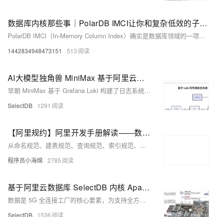
数据库内核那些事｜PolarDB IMCI让你和复杂低效的子查询说拜拜
PolarDB IMCI（In-Memory Column Index）确实是数据库领域的一项重要技术，特别是当它面对复杂和低效的子查询时，表现尤为出色。以下是关于PolarDB IMCI如何助力解决
1442834948473151
513
AI大模型独角兽 MiniMax 基于阿里云数据库 SelectDB 版内核 Apache Doris 升级日志系统，PB 数据秒级查询响应
早期 MiniMax 基于 Grafana Loki 构建了日志系统，在资源消耗、写入性能及系统稳定性上都面临巨大的挑战。为此 MiniMax 开始寻找全新的日志系统方案，并基于阿里云数据库 SelectDB 版内核 Apache Doris 升级了日志系统，新系统已接入 MiniMax 内部所有业务线日志数据，数据规模为 PB 级， 整体可用性达到 99.9% 以上，10 亿级日志数据的检索速度可实现秒级响应。
SelectDB
1291
【阿里规约】阿里开发手册解读——数据库和ORM篇
从命名规范、建表规范、查询规范、索引规范、操作规范等角度出发，详细阐述MySQL数据库使用过程中所需要遵循的各种规范。
程序员小海绵
2785
基于阿里云数据库 SelectDB 内核 Apache Doris 的实时/离线一体化架构，赋能中国联通 5G 全连接工厂解决方案
数据是 5G 全连接工厂的核心要素，为支持全方位的数据收集、存储、分析等工作的高效进行，联通 5G 全连接工厂从典型的 Lambda 架构演进为 All in [Apache Doris](https://c.d4t.cn/vwDf8R) 的实时/离线一体化架构，并凭借 Doris 联邦查询能力打造统一查询网关，数据处理及查询链路大幅简化，为联通 5G 全连接工厂带来数据时效性、查询响应、存储成本、开发效率全方位的提升。
SelectDB
1536