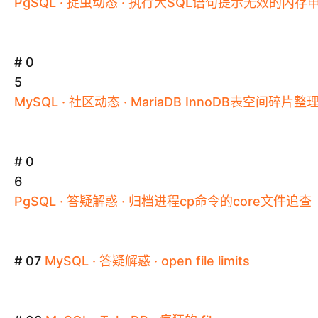
PgSQL
·
捉虫动态
·
执行大SQL语句提示无效的内存
# 0
5
MySQL
·
社区动态
·
MariaDB
InnoDB
表空间碎片整
# 0
6
PgSQL
·
答疑解惑
·
归档进程cp命令的core文件追查
# 07
MySQL
·
答疑解惑
·
open
file
limits