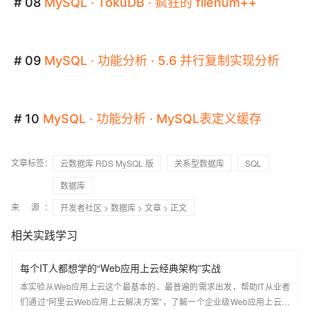
# 08
MySQL
·
TokuDB
·
疯狂的
filenum
++
# 09
MySQL · 功能分析 · 5.6 并行复制实现分析
# 10
MySQL
·
功能分析
·
MySQL
表定义缓存
文章标签：
云数据库 RDS MySQL 版
关系型数据库
SQL
数据库
来 源：
开发者社区
>
数据库
>
文章
> 正文
相关实践学习
每个IT人都想学的“Web应用上云经典架构”实战
本实验从Web应用上云这个最基本的、最普遍的需求出发，帮助IT从业者
们通过“阿里云Web应用上云解决方案”，了解一个企业级Web应用上云的