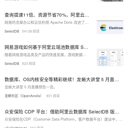
查询提速11倍、资源节省70%，阿里云数据库内核版 Apache Doris 在网易日志和时序场景的实践
网易的灵犀办公和云信利用 Apache Doris 改进了大规模日志和时序数据处理，取代了 Elasticsearch 和 InfluxDB。Doris 实现了更低的服务器资源消耗和更高的查询性能，相比 Elasticsearch，查询速度提升至少 11 倍，存储资源节省达 70%。Doris 的列式存储、高压缩比和倒排索引等功能，优化了日志和时序数据的存储与分析，降低了存储成本并提高了查询效率。在灵犀办公和云信的实际应用中，Doris 显示出显著的性能优势，成功应对了数据增长带来的挑战。
SelectDB
54138
网易游戏如何基于阿里云瑶池数据库 SelectDB 内核 Apache Doris 构建全新湖仓一体架构
随着网易游戏品类及产品的快速发展，游戏数据分析场景面临着越来越多的挑战，为了保证系统性能和 SLA，要求引入新的组件来解决特定业务场景问题。为此，网易游戏引入 Apache Doris 构建了全新的湖仓一体架构。经过不断地扩张，目前已发展至十余集群、为内部上百个项目提供了稳定可靠的数据服务、日均查询量数百万次，整体查询性能得到 10-20 倍提升。
SelectDB
923
数据库、OS内核安全等精彩继续！龙蜥大讲堂 5 月直播预告来袭
龙蜥大讲堂 5 月直播预告一览。
龙蜥社区（OpenAnolis）
931
众安保险 CDP 平台：借助阿里云数据库 SelectDB 版内核 Apache Doris 打破数据孤岛，人群圈选提速4倍
众安保险在CDP（Customer Data Platform，客户数据平台）建设中，通过引入阿里云数据库SelectDB版内核Apache Doris，成功打破了数据孤岛，并显著提升了人群圈选的速度
x7yi7cdbllm4q
663