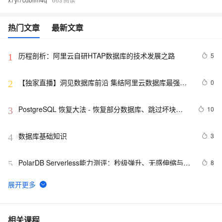
热门文章
最新文章
历程剖析：阿里云自研HTAP数据库的技术发展之路
5
1
【独家直播】洞见数据库前沿 集结阿里云数据库最强阵
0
2
容 DTCC 2019 八大亮点抢先看
PostgreSQL 恢复大法 - 恢复部分数据库、跳过坏块、
10
3
修复无法启动的数据库
数据库基础知识
3
4
PolarDB Serverless能力测评：秒级弹升、无感伸缩与强
8
5
一致性，助您实现高效云数据库管理！
用ANNOVAR自建数据库注释基因组
14
6
征文分享｜OceanBase 3.1.2 数据库性能测试探索
5
7
相关课程