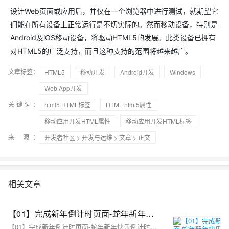
设计Web页面或应用后，并仅在一个浏览器中进行测试，就期望它
们能在所有设备上正常运行是不切实际的。然而移动设备，特别是
Android及iOS移动设备，将驱动HTML5的发展。此类设备已拥有
对HTML5的广泛支持，而且这种支持的范围将越来越广。
文章标签：
HTML5
移动开发
Android开发
Windows
Web App开发
关键词：
html5 HTML标签
HTML html5属性
移动应用开发HTML属性
移动应用开发HTML标签
来 源：
开发者社区
>
开发与运维
>
文章
> 正文
相关文章
【01】完成新年倒计时页面-蛇年新年快乐倒计时领取礼物放烟花html代码优雅草科技央千澈写采用html5+div+CSS+JavaScript-优雅草卓伊凡-做一条关于新年的代码分享给你们-为了C站的分拼一下子
【01】完成新年倒计时页面-蛇年新年快乐倒计时领取礼物放烟花html代码优雅草科技央千澈写采用html5+div+CSS+JavaScript-优雅草卓伊凡-做一条关于新年的代码分享给你们-为了C站的分拼一下子