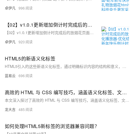
卓伊凡
996
【02】v1.0.1更新增加倒计时完成后的放烟花页面-优化播放器-优化结构目录-蛇年新年快乐倒计时领取礼物放烟花html代码优雅草科技央千澈写采用html5+div+CSS+JavaScript-优雅草卓伊凡-做一条关于新年的代码分享给你们-为了C站的分拼一下子
【02】v1.0.1更新增加倒计时完成后的放烟花页面-优化播放器-优化结构目录-蛇年新年快乐倒计时领取礼物放烟花html代码优雅草科技央千澈写采用html5+div+CSS+JavaScript-优雅草卓伊凡-做一条关于新年的代码分享给你们-为了C站的分拼一下子
卓伊凡
920
HTML5的新语义化标签
HTML5引入的这些新语义化标签，通过明确标识内容的结构和意义，使得网页结构更加清晰，易于理解和维护。使用这些标签不仅提升了网页的可读性和可访问性，还增强了搜索引擎和辅助技术对网页内容的解析能力。在实际开发中，合理使用这些语义化标签，能够显著提升网页的质量和用户体验。
蓝易云
696
高效的 HTML 与 CSS 编写技巧，涵盖语义化标签、文档结构优化、CSS 预处理、模块化设计、选择器优化、CSS 变量、媒体查询等内容
本文深入探讨了高效的 HTML 与 CSS 编写技巧，涵盖语义化标签、文档结构优化、CSS 预处理、模块化设计、选择器优化、CSS 变量、媒体查询等内容，旨在提升开发效率、网站性能和用户体验。
龙大吉
485
如何处理HTML5新标签的浏览器兼容问题？
【10月更文挑战第19天】