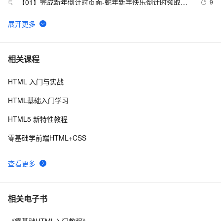
【01】完成新年倒计时页面-蛇年新年快乐倒计时领取礼
9
5
物放烟花html代码优雅草科技央千澈写采用
html5+div+CSS+JavaScript-优雅草卓伊凡-做一条关于新
C#服务器端获取客户端(html)控件值
9
6
年的代码分享给你们-为了C站的分拼一下子
Vue 结合html2canvas和jsPDF实现html页面转pdf 
2
7
相关课程
HTML 入门与实战
HTML DOM addEventListener() 方法示例
4
8
HTML基础入门学习
电话号码正则表达式 代码 javascript+html,JS正则表达
14
9
HTML5 新特性教程
式判断11位手机号码
IIS MIME类型问题(html5 video 本地打开可以，IIS打开
2
10
零基础学前端HTML+CSS
不了)
查看更多
相关电子书