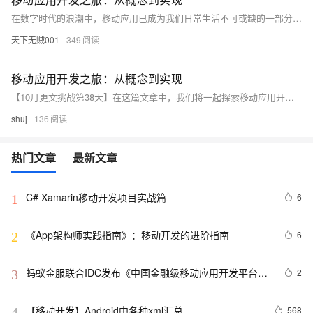
在数字时代的浪潮中，移动应用已成为我们日常生活不可或缺的一部分。本文将带你走进移动应用的开发世界，探索如何从一个简单的想法出发，经历设计、编码、测试直至最终发布的全过程。我们将一起揭开移动操作系统的神秘面纱，了解不同平台的特性，并通过实际代码示例，展示如何在Android和iOS这两大主流平台上打造出色的移动应用。无论你是初学者还是有一定经验的开发者，这篇文章都将为你提供宝贵的知识和启示，让你在移动应用开发的旅程上更加从容不迫。
天下无贼001
349
移动应用开发之旅：从概念到实现
【10月更文挑战第38天】在这篇文章中，我们将一起探索移动应用开发的奇妙世界。我们将从一个简单的想法开始，逐步将其转化为一个功能齐全的移动应用。在这个过程中，我们将深入了解移动操作系统的基本知识，掌握移动应用开发的关键步骤，并学习如何利用现代技术来构建高性能、用户友好的应用。无论你是初学者还是有经验的开发者，这篇文章都将为你提供宝贵的见解和实用的技巧，帮助你在移动应用开发的道路上更进一步。
shuj
136
热门文章
最新文章
C# Xamarin移动开发项目实战篇
6
1
《App架构师实践指南》：移动开发的进阶指南
6
2
蚂蚁金服联合IDC发布《中国金融级移动应用开发平台白
2
3
皮书》 金融机构加速执行移动优先战略
【移动开发】Android中各种xml汇总
568
4