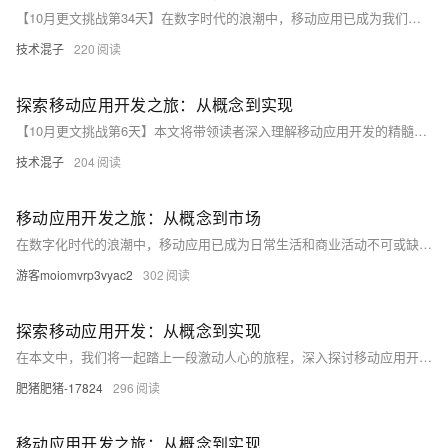
【10月更文挑战第34天】在数字时代的浪潮中，移动应用已成为我们日常生活的一部分。本文将带你走进移动应用开发的世界，探索如何将一个简单想法转化为现实中的应用程序。我们将讨论移动操作系统的基本知识、开发环境的搭建、用户界面设计原则，以及如何通过编程逻辑实现功能。无论你是初学者还是有一定基础的开发者，这篇文章都将为你提供宝贵的见解和指导。让我们一起踏上这段旅程，解锁移动应用开发的无限可能！
技术混子
220
探索移动应用开发之旅：从概念到实现
【10月更文挑战第6天】本文将带领读者深入理解移动应用开发的精髓，从构思一个想法到将其转化为现实中可用的应用。我们将探讨移动操作系统的多样性、开发工具的选择、以及如何通过编码示例来构建一个简单的移动应用。文章的目的是为那些渴望进入移动应用领域的初学者提供一盏明灯，同时也为有经验的开发者提供一些新的思考角度。
技术混子
204
移动应用开发之旅：从概念到市场
在数字化时代的浪潮中，移动应用已成为日常生活和商业活动不可或缺的一部分。本文将引导读者穿越移动应用开发的迷宫，从最初的灵感迸发到最终的产品发布。我们将探索移动操作系统的多样性，理解不同平台的独特需求，并深入剖析开发过程中的关键步骤。你将学习如何将一个简单想法转化为现实，包括市场调研、设计原则、编码实践、测试策略以及上线后的推广和维护。加入我们，启航你的移动应用开发之旅，让你的梦想在用户的手掌中闪耀。
游客moiomvrp3vyac2
302
探索移动应用开发：从概念到实现
在本文中，我们将一起踏上一段激动人心的旅程，深入探讨移动应用开发的各个方面。我们将从基础概念入手，逐步深入到具体的开发实践，最终通过一个实际案例来展示如何将理论知识转化为可触摸的成果。无论你是初学者还是有一定经验的开发者，这篇文章都将为你提供宝贵的见解和实用的技巧。
肥猪肥猪-17824
296
移动应用开发之旅：从概念到实现