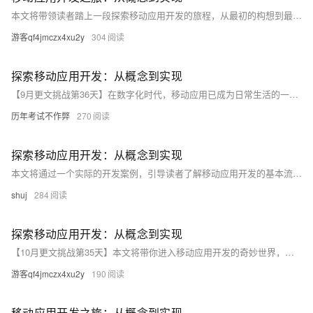
本文将带领读者踏上一段探索移动应用开发的旅程，从最初的构想到最终的实现。我们将深入探讨移动应用的设计原则、开发工具的选择、操作系统的差异性以及如何优化用户体验。通过实际案例分析，我们将揭示如何将一个简单想法转化为数百万用户的日常伴侣。无论你是初学者还是有经验的开发者，这篇文章都将为你提供宝贵的见解和实用的技巧。
游客qf4jmczx4xu2y
304
探索移动应用开发：从概念到实现
【9月更文挑战第36天】在数字化时代，移动应用已成为日常生活的一部分。本文将深入探讨移动应用的开发过程，包括设计、编码和测试等关键环节。我们将以一个简单计算器应用为例，展示如何从零开始构建一个移动应用。通过这篇文章，你将了解到移动应用开发的基本步骤和关键要素，以及如何将这些元素融合在一起，创造出一个既实用又美观的应用。无论你是初学者还是有一定经验的开发者，这篇文章都将为你提供宝贵的参考和启示。让我们一起踏上这段探索之旅吧！
历年考试不作弊
270
探索移动应用开发：从概念到实现
本文将通过一个实际的开发案例，引导读者了解移动应用开发的基本流程和核心概念。我们将以一个简单的待办事项应用为例，介绍如何从零开始构建一个功能完备的移动应用。在这个过程中，我们将探讨移动操作系统的选择、开发环境的搭建、用户界面的设计以及数据存储的实现等关键步骤。通过本文，读者将获得对移动应用开发全过程的深入了解，并掌握一些实用的开发技巧和最佳实践。
shuj
284
探索移动应用开发：从概念到实现
【10月更文挑战第35天】本文将带你进入移动应用开发的奇妙世界，从基础的概念理解到实际的应用开发。我们将一起探索移动操作系统的基础知识，了解Android和iOS的主要特点，以及如何选择合适的开发工具。接着，我们会介绍一些实用的开发技巧和最佳实践，包括用户界面设计、性能优化、安全性考虑等。最后，我们将通过一个简单的代码示例，展示如何将理论知识转化为实际操作，帮助你在移动应用开发的道路上迈出坚实的一步。无论你是初学者还是有经验的开发者，这篇文章都将为你提供有价值的见解和指导。
游客qf4jmczx4xu2y
190
移动应用开发之旅：从概念到实现