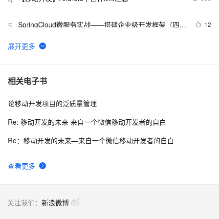
SpringCloud微服务实战——搭建企业级开发框架（四十
12
5
六）：【移动开发】整合uni-app搭建移动端快速开发框
架-环境搭建
“蚂蚁金服移动开发平台mPaaS” 荣获2019年度金融科技
8
6
产品创新奖
使用SWT技术的跨平台移动应用开发库Tabris
497
7
相关电子书
论移动开发项目的泛质量管理
移动开发的图像优化综述
2
8
Re: 移动开发的未来 来自一个微信移动开发者的自白
【公告】移动开发平台 mPaaS 控制台系统升级通知
2
9
Re：移动开发的未来—来自一个微信移动开发者的自白
MDCC 2014移动开发者大会 参展商活动的小礼品
5
10
查看更多
关注我们：
新浪微博