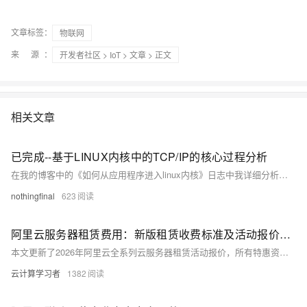
文章标签：
物联网
来 源：
开发者社区
>
IoT
>
文章
> 正文
相关文章
已完成--基于LINUX内核中的TCP/IP的核心过程分析
在我的博客中的《如何从应用程序进入linux内核》日志中我详细分析了Unix的socket的创建、发送、接收、关闭的过程，而你看到下边这些文章是基于IPV4的追踪分析的过程。从围绕着服务器端的socket的建立--监听--接收连接--客户端发送连接请求--与服务器对接--数据接收--数据发送整个过程为主线分析。
nothingfinal
623
阿里云服务器租赁费用：新版租赁收费标准及活动报价参考
本文更新了2026年阿里云全系列云服务器租赁活动报价，所有特惠资源均可前往阿里云活动中心选购，整体覆盖从个人入门到企业级高性能场景的全梯度需求。其中轻量应用服务器主打极致性价比，2核2G峰值200M带宽配置每日10点、15点限时抢购价仅38元/年，2核4G配置379元/年起；高性价比的经济型e实例、通用算力型u2i实例覆盖2核4G至4核32G全档位，适配开发测试与中小型企业业务；搭载英特尔至强6处理器的第九代c9i企业级实例算力较上代提升20%，支撑高并发生产环境，不同实例规格价差清晰，用户可根据自身业务负载与预算灵活选型。
云计算学习者
1382