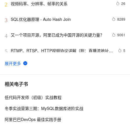
视频码率、分辨率、帧率的关系
26
2
SQL优化器原理 - Auto Hash Join
8289
3
又一个项目开源，阿里已成为中国开源的关键力量？
9061
4
RTMP、RTSP、HTTP视频协议详解（附：直播流地址、
5
5
播放软件）
谷歌CEO皮查伊：对重返中国持开放态度
749
6
C语言项目参考解答：全正整数后再计算
654
7
相关电子书
低代码开发师（初级）实战教程
俗人解读 三维渲染 的工作过程
655
8
冬季实战营第三期：MySQL数据库进阶实战
国土档案管理信息系统【档案著录】-他项权利类档案
580
9
阿里巴巴DevOps 最佳实践手册
著录
使用TWO_TASK或者LOCAL环境变量?
586
10