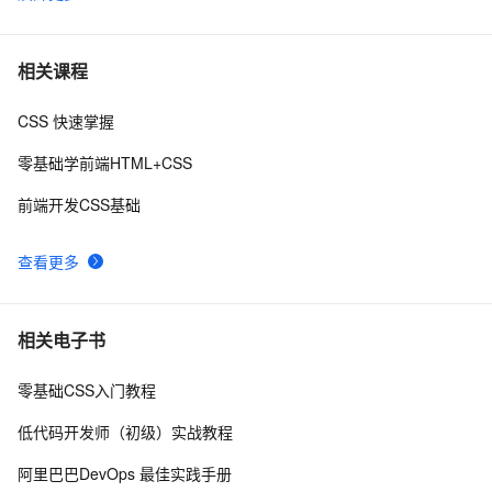
揭秘CSS布局神器：vw/vh、rem、%与px大PK，掌握它
6
6
们，让你的网页设计秒变高大上，面试难题迎刃而解！
CSS Content 属性妙用
355
7
相关课程
CSS 快速掌握
CSS重构：样式表性能调优
700
8
零基础学前端HTML+CSS
网页标准化:CSS代码缩写精简实例
5
9
前端开发CSS基础
uni-app学习笔记-引入全局uni.css和flex布局（七）
4
10
查看更多
相关电子书
零基础CSS入门教程
低代码开发师（初级）实战教程
阿里巴巴DevOps 最佳实践手册