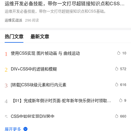
运维开发必备技能，带你一文打尽超链接知识点和CSS基础。
运维开发必备技能，带你一文打尽超链接知识点和CSS基础。
运维实战派
296
热门文章
最新文章
使用CSS实现 图片帧动画 与 曲线运动
10
1
DIV+CSS中的滤镜和模糊
572
2
[转载]CSS块级元素和行内元素
616
3
【01】完成新年倒计时页面-蛇年新年快乐倒计时领取礼
9
4
物放烟花html代码优雅草科技央千澈写采用
html5+div+CSS+JavaScript-优雅草卓伊凡-做一条关于新
CSS中如何实现DIV居中
660
5
年的代码分享给你们-为了C站的分拼一下子