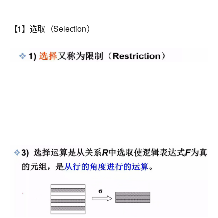
【1】选取（Selection）