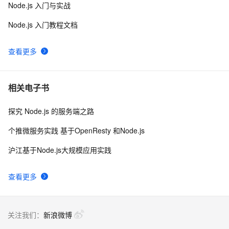
Node.js 入门与实战
mac下Android Studio 快捷键(持续更新)
13
8
Node.js 入门教程文档
实用代码-C#获取本机网络适配器信息及MAC地址
7
9
查看更多
Mac中IntelliJ IDEA每次打开立刻“意外退出”的解决方法
12
10
相关电子书
探究 Node.js 的服务端之路
个推微服务实践 基于OpenResty 和Node.js
沪江基于Node.js大规模应用实践
查看更多
关注我们：
新浪微博