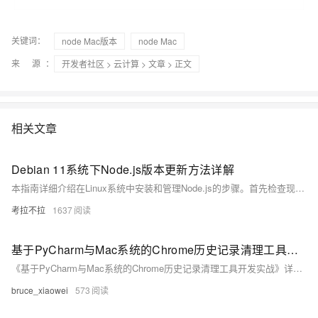
关键词：
node Mac版本
node Mac
来 源：
开发者社区
>
云计算
>
文章
> 正文
相关文章
Debian 11系统下Node.js版本更新方法详解
本指南详细介绍在Linux系统中安装和管理Node.js的步骤。首先检查现有环境，包括查看当前版本和清除旧版本；接着通过NodeSource仓库安装最新版Node.js并验证安装结果。推荐使用nvm（Node Version Manager）进行多版本管理，便于切换和设置默认版本。同时，提供常见问题解决方法，如权限错误处理和全局模块迁移方案，以及版本回滚操作，确保用户能够灵活应对不同需求。
考拉不拉
1637
基于PyCharm与Mac系统的Chrome历史记录清理工具开发实战
《基于PyCharm与Mac系统的Chrome历史记录清理工具开发实战》详细解析了如何在macOS下通过Python脚本自动化清理Chrome浏览器的历史记录。文章以`clear_chrome_history.py`为例，结合PyCharm开发环境，深入讲解技术实现。内容涵盖进程检测、文件清理、虚拟环境配置及断点调试技巧，并提供安全增强与跨平台适配建议。该工具不仅保障个人隐私，还适用于自动化运维场景，具备较高实用价值。
bruce_xiaowei
573