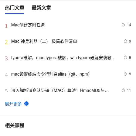
热门文章
最新文章
Mac创建定时任务
14
1
Mac 神兵利器（二） 极简软件清单
9
2
typora破解，mac typora破解，win typora破解安装教程
9
3
2022-09-08最新亲测有效
mac设置终端命令行别名alias（git、npm）
9
4
深入解析消息认证码（MAC）算法：HmacMD5与
11
5
HmacSHA1
mac os x86 下 intel 无限驱动下载
2
6
Mac无法找到摄像头问题解决 
8
7
相关课程