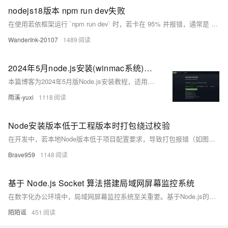
nodejs18版本 npm run dev失败
在使用若依框架运行 `npm run dev` 时，若卡在 95% 并报错，通常是 Node.js 17+ 与 Webpack 的兼容性问题。原因是 OpenSSL 3 的加密算法变化导致依赖冲突。解决方法：Windows 下运行 `set NODE_OPTIONS=--openssl-legacy-provider`，macOS/Linux 使用 `export NODE_OPTIONS=--openssl-legacy-provider`，然后重新启动开发服务即可。此设置让 Node.js 启用旧版加密支持，恢复正常构建流程。
WanderInk-20107
1489
2024年5月node.js安装(winmac系统)保姆级教程
本篇博客为2024年5月版Node.js安装教程，适用于Windows和Mac系统。作者是一名熟悉JavaScript与Vue的大一学生，分享了Node.js的基本介绍、下载链接及简单安装步骤。安装完成后，通过终端命令`node -v`验证版本即可确认安装成功。欢迎关注作者，获取更多技术文章。
雨溪-yuxi
1118
Node安装版本低于工程版本时打包绕过校验
在开发中，若本地Node版本低于项目配置要求，导致打包报错（如图所示），可在不变更本地环境的情况下，通过在执行`npm run build`前输入命令`set NODE_OPTIONS=--openssl-legacy-provider`来绕行此问题，确保构建顺利进行。
Brave959
1148
基于 Node.js Socket 算法搭建局域网屏幕监控系统
在数字化办公环境中，局域网屏幕监控系统至关重要。基于Node.js的Socket算法实现高效、稳定的实时屏幕数据传输，助力企业保障信息安全、监督工作状态和远程技术支持。通过Socket建立监控端与被监控端的数据桥梁，确保实时画面呈现。实际部署需合理分配带宽并加密传输，确保信息安全。企业在使用时应权衡利弊，遵循法规，保障员工权益。
陌陌谣
451