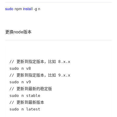
sudo
npm
install
-g n
更换node版本
sudo n latest