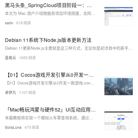
黑马头条_SpringCloud项目阶段一：环境搭建（Mac版本）
本文为 Mac 用户介绍微服务项目环境搭建，含阿里云服务器用 Docker 装 Nacos 1.2.0，本地通过 brew 装 OpenJDK 8、Maven 3.6.1、Redis，Docker 部署 MySQL 5.7 并配字符集，及 Nginx 安装与反向代理设置，附命令与配置步骤。
varin
619
Debian 11系统下Node.js版本更新方法
Debian 11更新Node.js主要就是这三种方式，无论你是初涉其中的新手还是找寻挑战的专家，总有一种方式能满足你的需求。现在，你已经是这个
蓝易云
1655
【01】Cocos游戏开发引擎从0开发一款游戏-cocos环境搭建以及配置-Cocos Creator软件系统下载安装-node环境-优雅草卓伊凡
【01】Cocos游戏开发引擎从0开发一款游戏-cocos环境搭建以及配置-Cocos Creator软件系统下载安装-node环境-优雅草卓伊凡
卓伊凡
1107
「Mac畅玩鸿蒙与硬件52」UI互动应用篇29 - 模拟火车票查询系统
本篇教程将实现一个模拟火车票查询系统，通过输入条件筛选车次信息，并展示动态筛选结果，学习事件处理、状态管理和界面展示的综合开发技巧。
SoraLuna
470