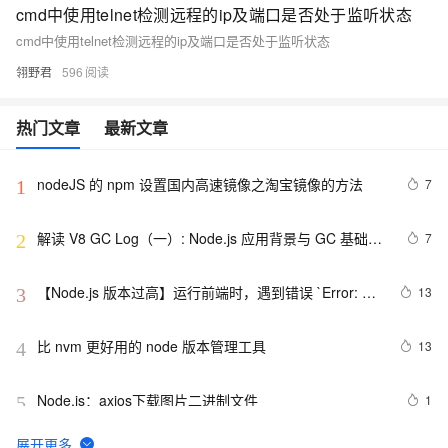
cmd中使用telnet检测远程的ip及端口是否处于监听状态
cmd中使用telnet检测远程的ip及端口是否处于监听状态
翎野君
596
热门文章
最新文章
nodeJS 的 npm 设置国内高速镜像之淘宝镜像的方法
7
1
解读 V8 GC Log（一）: Node.js 应用背景与 GC 基础知
7
2
识
【Node.js 版本过高】运行前端时，遇到错误 `Error: 
13
3
error:0308010C:digital envelope 
routines::unsupported`
比 nvm 更好用的 node 版本管理工具
13
4
Node.js：axios下载图片二进制文件
1
5