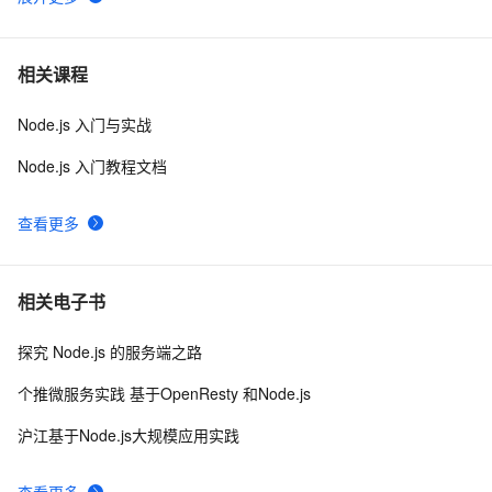
node npm 安装时报错解决
1
6
node反向代理，解决跨域（http-proxy-middleware）
7
7
相关课程
Node.js 入门与实战
Prometheus（二）之Node Exporter采集Linux主机数据
7
8
Node.js 入门教程文档
node.js: ws服务端和WebSocket客户端交互示例
1
9
查看更多
Apache Dubbo 首个 Node.js 3.0-alpha 版本正式发布
3
10
相关电子书
探究 Node.js 的服务端之路
个推微服务实践 基于OpenResty 和Node.js
沪江基于Node.js大规模应用实践
查看更多