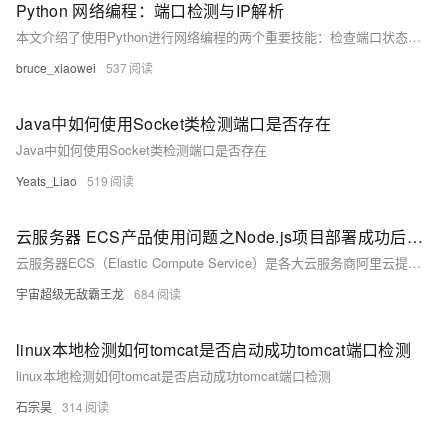
Python 网络编程：端口检测与IP解析
本文介绍了使用Python进行网络编程的两个重要技能：检查端口状态和根据IP地址解析主机名。通过`socket`库实现端口扫描和主机名解析的功能，并提供了详细的示例代码。文章最后还展示了如何整合这两部分代码，实现一个简单的命令行端口扫描器，适用于网络故障排查和安全审计。
bruce_xiaowei
537
Java中如何使用Socket类检测端口是否存在
Java中如何使用Socket类检测端口是否存在
Yeats_Liao
519
云服务器 ECS产品使用问题之Node.js项目部署成功后无法通过公网IP+端口号访问，是什么导致的
云服务器ECS（Elastic Compute Service）是各大云服务商阿里云提供的一种基础云计算服务，它允许用户租用云端计算资源来部署和运行各种应用程序。以下是一个关于如何使用ECS产品的综合指南。
宇宙超级无敌霸王龙
684
linux本地检测如何tomcat是否启动成功tomcat端口检测
linux本地检测如何tomcat是否启动成功tomcat端口检测
石宗昊
314