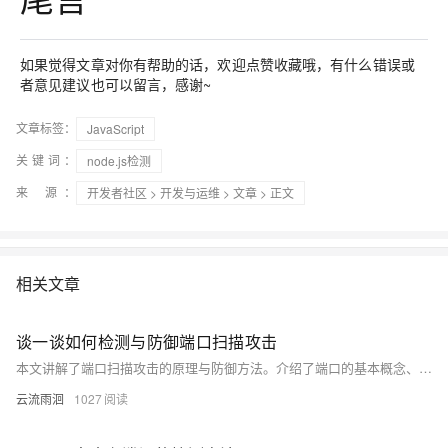
如果觉得文章对你有帮助的话，欢迎点赞收藏哦，有什么错误或
者意见建议也可以留言，感谢~
文章标签：
JavaScript
关键词：
node.js检测
来 源：
开发者社区
>
开发与运维
>
文章
> 正文
相关文章
谈一谈如何检测与防御端口扫描攻击
本文讲解了端口扫描攻击的原理与防御方法。介绍了端口的基本概念、扫描攻击的常见手段及其检测方法，并提供了从基础到高级的三层防御策略，帮助企业与个人有效防范端口扫描带来的安全威胁。
云流雨洄
1027