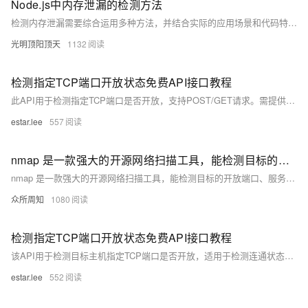
Node.js中内存泄漏的检测方法
检测内存泄漏需要综合运用多种方法，并结合实际的应用场景和代码特点进行分析。及时发现和解决内存泄漏问题，可以提高应用的稳定性和性能，避免潜在的风险和故障。同时，不断学习和掌握内存管理的知识，也是有效预防内存泄漏的重要途径。
光明顶阳顶天
1132
检测指定TCP端口开放状态免费API接口教程
此API用于检测指定TCP端口是否开放，支持POST/GET请求。需提供用户ID、KEY、目标主机，可选指定端口（默认80）和地区（默认国内）。返回状态码、信息提示、检测主机、端口及状态（开放或关闭）。示例中ID和KEY为公共测试用，建议使用个人ID和KEY以享受更高调用频率。
estar.lee
557
nmap 是一款强大的开源网络扫描工具，能检测目标的开放端口、服务类型和操作系统等信息
nmap 是一款强大的开源网络扫描工具，能检测目标的开放端口、服务类型和操作系统等信息。本文分三部分介绍 nmap：基本原理、使用方法及技巧、实际应用及案例分析。通过学习 nmap，您可以更好地了解网络拓扑和安全状况，提升网络安全管理和渗透测试能力。
众所周知
1080
检测指定TCP端口开放状态免费API接口教程
该API用于检测目标主机指定TCP端口是否开放，适用于检测连通状态等场景。支持指定大陆、美国、香港等检测节点。请求地址为 `https://cn.apihz.cn/api/wangzhan/port.php`，支持POST和GET请求方式。请求参数包括 `id`、`key`、`type`、`host` 和 `port`。返回参数包含检测结果和状态码。示例请求：`https://cn.apihz.cn/api/wangzhan/port.php?id=88888888&key=88888888&type=1&host=49.234.56.78&port=80`。
estar.lee
552