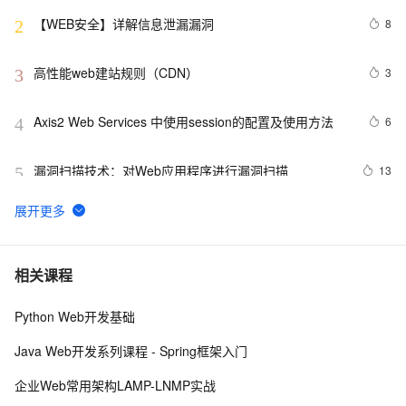
【WEB安全】详解信息泄漏漏洞
8
2
高性能web建站规则（CDN）
3
3
Axis2 Web Services 中使用session的配置及使用方法
6
4
漏洞扫描技术：对Web应用程序进行漏洞扫描
13
5
【Web动画】科技感十足的暗黑字符雨动画 
4
6
ctfshow-WEB-web14( 利用数据库读写功能读取网站敏感
5
7
相关课程
文件)
Python Web开发基础
Python：使用PyJWT实现JSON Web Tokens加密解密
2
8
Java Web开发系列课程 - Spring框架入门
而桌面app向来是web前端开发开发人员下意识的避开方
2
9
企业Web常用架构LAMP-LNMP实战