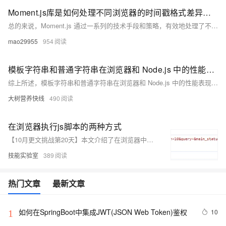
Moment.js库是如何处理不同浏览器的时间戳格式差异的？
总的来说，Moment.js 通过一系列的技术手段和策略，有效地处理了不同浏览器的时间戳格式差异，为开发者提供了一个稳定、可靠且易于使用的时间处理工具。
mao29955
954
模板字符串和普通字符串在浏览器和 Node.js 中的性能表现是否一致？
综上所述，模板字符串和普通字符串在浏览器和 Node.js 中的性能表现既有相似之处，也有不同之处。在实际应用中，需要根据具体的场景和性能需求来选择使用哪种字符串处理方式，以达到最佳的性能和开发效率。
大树营养快线
490
在浏览器执行js脚本的两种方式
【10月更文挑战第20天】本文介绍了在浏览器中执行HTTP请求的两种方式：`fetch`和`XMLHttpRequest`。`fetch`支持GET和POST请求，返回Promise对象，可以方便地处理异步操作。`XMLHttpRequest`则通过回调函数处理请求结果，适用于需要兼容旧浏览器的场景。文中还提供了具体的代码示例。
技能实验室
389
热门文章
最新文章
如何在SpringBoot中集成JWT(JSON Web Token)鉴权
10
1