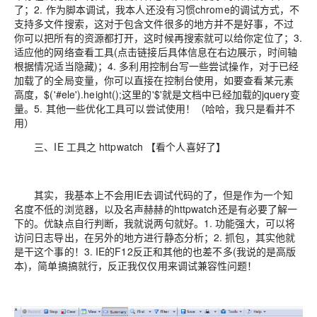
了；2. 作为脚本调试，我本人还没有习惯chrome的调试方式，不
支持多文件搜索，这对于包含文件很多的地方并不是好事，不过
你可以把所有的资源都打开，这时候再搜索就可以给你定位了；3.
适应他的网络查看工具(点击链接后具体信息在右边展示，时间轴
根据情况适当隐藏)；4. 多利用控制台写一些尝试操作，对于已经
加载了的全局变量，你可以直接在控制台使用，如要查看某元素
高度，$('#ele').height();这里的'$'就是文档中已经加载的jquery变
量。5. 其他一些优化工具可以尝试使用！（哈哈，我只是看并不
用）
三、IE 工具之 httpwatch 【看个人喜好了】
其实，我基本上不会用IE去调试代码的了，但是作为一个知
名度不低的浏览器，以及名声赫赫的httpwatch还是有必要了解一
下的。优缺点自行判断，我就说两句就好。1. 功能强大，可以将
访问日志导出，在另外的地方进行静态分析；2. 抓包，其实他就
是干这个事的！3. IE的F12反正和其他的也差不多(我说的是高版
本)，简单搞搞就行，反正我仅仅用来调试兼容性问题！