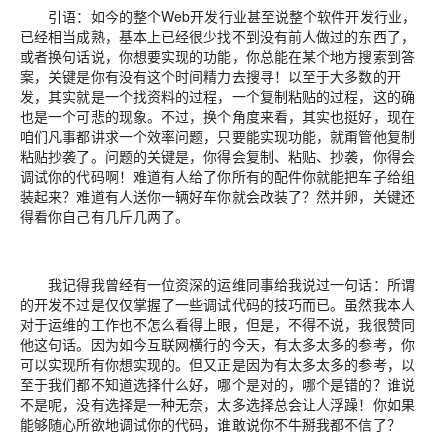
引语：如今的整个Web开发行业甚至说整个软件开发行业，
已经相当成熟，基本上已经很少找不到没有前人做过的东西了，
或者换句话说，你想要实现的功能，你总能在某个地方搜索到答
案，关键是你有没有这个时间精力去搜寻！以至于大多数的开
发，其实就是一个找资料的过程，一个复制粘贴的过程，这的确
也是一个可悲的现象。不过，换个角度来看，其实也挺好，现在
咱们凡事都讲求一个效率问题，只要能实现功能，就甭管他复制
粘贴抄袭了。问题的关键是，你得会复制、粘贴、抄袭，你得会
调试你的代码啊！难道有人给了你所有的配件你就能把车子给组
装起来？难道有人送你一辆好车你就会改装了？然并卵，关键还
得看你自己有几斤几两了。
我记得我曾经有一位资深的运维同事给我说过一句话：所谓
的开发不过是仅仅掌握了一些调试代码的技巧而已。虽然我本人
对于运维的工作也不怎么看得上眼，但是，不得不说，我很赞同
他这句话。因为如今互联网横行的今天，有太多太多的参考，你
可以实现所有你想实现的。但又正是因为有太多太多的参考，以
至于我们都不知道选择什么好，哪个是对的，哪个是错的？谁说
不是呢，没有选择是一种无奈，太多选择总会让人浮躁！你如果
能够随心所欲地调试你的代码，谁敢说你不牛掰我都不信了？