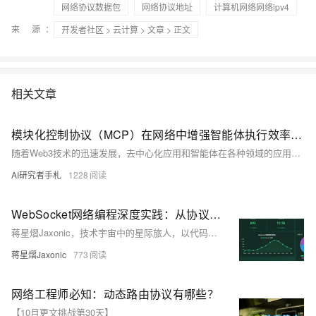
网络协议数据包
网络协议地址
计算机网络网络ipv4
来 源：
开发者社区
>
云计算
>
文章
> 正文
相关文章
模块化控制协议（MCP）在网络中增强智能体执行效率的研究
随着Web3技术的迅速发展，去中心化应用和智能体在各种领域的应用逐渐增多。MCP（Modularized Control Protocol，模块化控制协议）作为一种增强智能体执行能力的关键技术，为Web3场景中的智能体提供了更强的灵活性和可扩展性。本文将探讨如何利用MCP技术提升智能体在Web3场景中的执行能力，并通过实例代码展示其实现路径。
AI研究者手札
1228
WebSocket网络编程深度实践：从协议原理到生产级应用
蒋星熠Jaxonic，技术宇宙中的星际旅人，以代码为舟、算法为帆，探索实时通信的无限可能。本文深入解析WebSocket协议原理、工程实践与架构设计，涵盖握手机制、心跳保活、集群部署、安全防护等核心内容，结合代码示例与架构图，助你构建稳定高效的实时应用，在二进制星河中谱写极客诗篇。
蒋星熠Jaxonic
773
网络工程师必知：动态路由协议有哪些？
【10月更文挑战第30天】