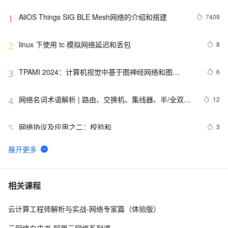
AliOS Things SIG BLE Mesh网络的介绍和搭建
7409
1
linux 下使用 tc 模拟网络延迟和丢包
8
2
TPAMI 2024：计算机视觉中基于图神经网络和图
6
3
Transformers的方法和最新进展
网络名词术语解析 | 路由、交换机、集线器、半/全双
12
4
工、DNS、LAN、WAN、端口、MTU
网络协议及应用之二：校验和
3
5
浅谈网络攻击追踪溯源
7
6
VMware的网络配置---bridge，nat和hosts详解（一）
8
7
相关课程
云计算工程师解析与实战-网络专家篇（体验版）
【学习记录】《DeepLearning.ai》第十课：卷积神经网
7
8
络(Convolutional Neural Networks)