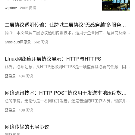
wljslmz
2005
二层协议透明传输：让跨域二层协议“无感穿越”多服务商网络
简介：本文详解二层协议透明传输技术，适用于企业网工、运营商及架构师，解决LLDP/LACP/BPDU跨运营商传输难题，实现端到端协议透传，提升网络韧性与运维效率。
Syscloud犀思云
562
Linux网络应用层协议展示：HTTP与HTTPS
此外，必须注意，从HTTP迁移到HTTPS是一项重要且必要的任务，因为这不仅关乎用户信息的安全，也有利于你的网站评级和粉丝的信心。在网络世界中，信息的安全就是一切，选择HTTPS，让您的网站更加安全，使您的用户满意，也使您感到满意。
蓝易云
434
网络通讯技术：HTTP POST协议用于发送本地压缩数据到服务器的方案。
总的来说，无论你是一名网络开发者，还是普通的IT工作人员，理解并掌握POST方法的运用是非常有价值的。它就像一艘快速，稳定，安全的大船，始终为我们在网络海洋中的冒险提供了可靠的支持。
蓝易云
438
网络传输的七层协议
网络传输