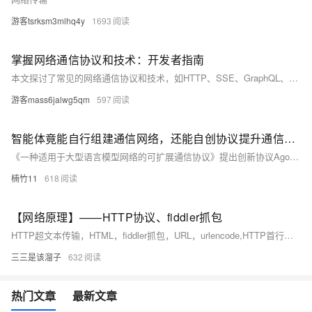
游客tsrksm3mlhq4y
1693
掌握网络通信协议和技术：开发者指南
本文探讨了常见的网络通信协议和技术，如HTTP、SSE、GraphQL、TCP、WebSocket和Socket.IO，分析了它们的功能、优劣势及适用场景。开发者需根据应用需求选择合适的协议，以构建高效、可扩展的应用程序。同时，测试与调试工具（如Apipost）能助力开发者在不同网络环境下优化性能，提升用户体验。掌握这些协议是现代软件开发者的必备技能，对项目成功至关重要。
游客mass6jalwg5qm
597
智能体竟能自行组建通信网络，还能自创协议提升通信效率
《一种适用于大型语言模型网络的可扩展通信协议》提出创新协议Agora，解决多智能体系统中的“通信三难困境”，即异构性、通用性和成本问题。Agora通过标准协议、结构化数据和自然语言三种通信格式，实现高效协作，支持复杂任务自动化。演示场景显示其在预订服务和天气预报等应用中的优越性能。论文地址：https://arxiv.org/pdf/2410.11905。
楠竹11
618
【网络原理】——HTTP协议、fiddler抓包
HTTP超文本传输，HTML，fiddler抓包，URL，urlencode,HTTP首行方法，GET方法，POST方法
三三是该溜子
632
热门文章
最新文章