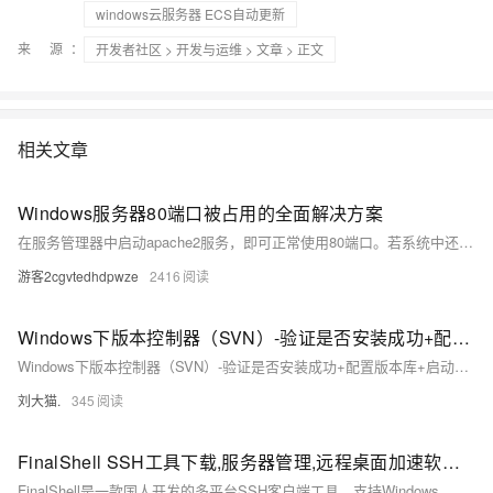
windows云服务器 ECS自动更新
来 源：
开发者社区
>
开发与运维
>
文章
> 正文
相关文章
Windows服务器80端口被占用的全面解决方案
在服务管理器中启动apache2服务，即可正常使用80端口。若系统中还安装了其他微软产品如sql等，也可尝试停止其服务进行测试，但请注意，SQL通常不会使用80端口，因此一般不会受到影响。以上就是关于80端口被system占用的详细解决方法，希望对你有所帮助。
游客2cgvtedhdpwze
2416
Windows下版本控制器（SVN）-验证是否安装成功+配置版本库+启动服务器端程序
Windows下版本控制器（SVN）-验证是否安装成功+配置版本库+启动服务器端程序
刘大猫.
345
FinalShell SSH工具下载,服务器管理,远程桌面加速软件,支持Windows,macOS,Linux
FinalShell是一款国人开发的多平台SSH客户端工具，支持Windows、Mac OS X和Linux系统。它提供一体化服务器管理功能，支持shell和sftp同屏显示，命令自动提示，操作便捷。软件还具备加速功能，提升访问服务器速度，适合普通用户和专业人士使用。