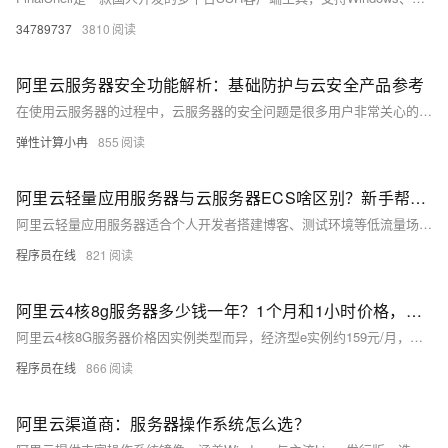
34789737
3810
阿里云服务器安全功能解析：基础防护与云安全产品参考
在使用云服务器的过程中，云服务器的安全问题是很多用户非常关心的问题。阿里云服务器除了提供基础的防护之外，还提供了一系列安全防护类云产品，以确保用户云服务器的安全。本文将详细介绍阿里云服务器的基础安全防护有哪些，以及阿里云的一些安全防护类云产品，帮助用户更好地理解和使用阿里云服务器的安全功能。
弹性计算小冉
855
阿里云轻量应用服务器与云服务器ECS啥区别？新手帮助教程
阿里云轻量应用服务器适合个人开发者搭建博客、测试环境等低流量场景，操作简单、成本低；ECS适用于企业级高负载业务，功能强大、灵活可扩展。二者在性能、网络、镜像及运维管理上差异显著，用户应根据实际需求选择。
程序员在线
821
阿里云4核8g服务器多少钱一年？1个月和1小时价格，省钱购买方法分享
阿里云4核8G服务器价格因实例类型而异，经济型e实例约159元/月，计算型c9i约371元/月，按小时计费最低0.45元。实际购买享折扣，1年最高可省至1578元，附主流ECS实例及CPU型号参考。
程序员在线
866
阿里云渠道商：服务器操作系统怎么选？