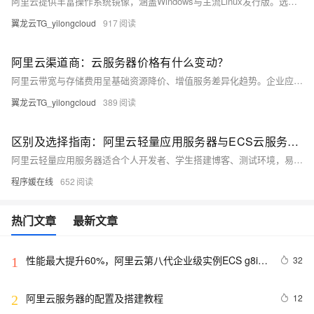
阿里云提供丰富操作系统镜像，涵盖Windows与主流Linux发行版。选型需综合技术兼容性、运维成本、安全稳定等因素。推荐Alibaba Cloud Linux、Ubuntu等用于Web与容器场景，Windows Server支撑.NET应用。建议优先选用LTS版本并进行测试验证，通过标准化镜像管理提升部署效率与一致性。
翼龙云TG_yilongcloud
917
阿里云渠道商：云服务器价格有什么变动？
阿里云带宽与存储费用呈基础资源降价、增值服务差异化趋势。企业应结合业务特点，通过阶梯计价、智能分层、弹性带宽等策略优化成本，借助云监控与预算预警机制，实现高效、可控的云资源管理。
翼龙云TG_yilongcloud
389
区别及选择指南：阿里云轻量应用服务器与ECS云服务器有什么区别？
阿里云轻量应用服务器适合个人开发者、学生搭建博客、测试环境，易用且性价比高；ECS功能更强大，适合企业级应用如大数据、高流量网站。根据需求选择：轻量入门首选，ECS专业之选。
程序媛在线
652
热门文章
最新文章
性能最大提升60%，阿里云第八代企业级实例ECS g8i正
32
1
式上线
阿里云服务器的配置及搭建教程
12
2