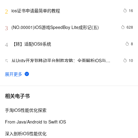
转换
ios证书申请最简单的教程
16
2
(NO.00001)iOS游戏SpeedBoy Lite成形记(五)
628
3
【转】适配iOS9系统
8
4
从Unity开发到移动平台制胜攻略：全面解析iOS与
10
5
Android应用发布流程，助你轻松掌握跨平台发布技巧，
打造爆款手游不是梦——性能优化、广告集成与内购设
iOS 银行卡号有效性校验
15
6
置全包含
iOS - Swift NSSize      尺寸
605
7
相关电子书
手淘iOS性能优化探索
github上的一个开源kvo/kvb实现（ios),供参考
541
8
From Java/Android to Swift iOS
xcode反汇编调试iOS模拟器程序（六）函数出入口处的
3
9
深入剖析iOS性能优化
处理与局部变量