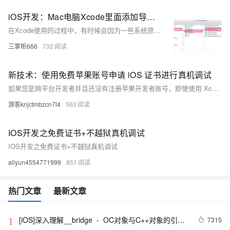
iOS开发：Mac电脑Xcode里面添加导入真机调试包的步骤
在Xcode使用的过程中，有时候会因为一些系统原因或者是不想频繁升级电脑上的xcode版本而需要进行导入操作，尤其是苹果每次发布新系统之后，最让人头大的就是更新xcode来适用苹果最新的包内容，不然就会影响开发时候的测试以及上线。但是像博主这样比较懒的狗程序来说，真的不想每次苹果发布更新iOS系统之后就立马升级更新xcode，那么就用到了在现有版本的xcode里面导入最新的iOS系统真机调试包就可以了。
三掌柜666
732
新技术：使用免费苹果账号申请 iOS 证书进行真机调试
如果您是跨平台开发者并且还没有注册苹果开发者账号，即使使用 Xcode 进行免费测试也无法将应用安装到非越狱手机上。但幸运的是，现在有一项新技术可以使用普通的免费苹果账号申请 iOS 证书，从而打包 IPA 安装到自己的手机上进行测试。本文将介绍如何使用 Appuploader 进行五步操作，申请 iOS 证书、生成描述文件、打包 IPA 并安装
游客knjctmbzcn7l4
563
IOS开发之免费证书+不越狱真机调试
IOS开发之免费证书+不越狱真机调试
aliyun4554771999
851
热门文章
最新文章
[iOS]深入理解__bridge  -  OC对象与C++对象的引用
7315
1