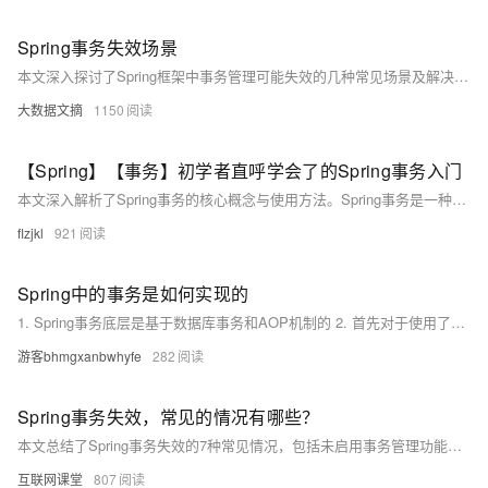
Spring事务失效场景
本文深入探讨了Spring框架中事务管理可能失效的几种常见场景及解决方案，包括事务方法访问级别不当、方法内部自调用、错误的异常处理、事务管理器或数据源配置错误、数据库不支持事务以及不合理的事务传播行为或隔离级别。通过合理配置和正确使用`@Transactional`注解，开发者可以有效避免这些问题，确保应用的数据一致性和完整性。
大数据文摘
1150
【Spring】【事务】初学者直呼学会了的Spring事务入门
本文深入解析了Spring事务的核心概念与使用方法。Spring事务是一种数据库事务管理机制，通过确保操作的原子性、一致性、隔离性和持久性（ACID），维护数据完整性。文章详细讲解了声明式事务（@Transactional注解）和编程式事务（TransactionTemplate、PlatformTransactionManager）的区别与用法，并探讨了事务传播行为（如REQUIRED、REQUIRES_NEW等）及隔离级别（如READ_COMMITTED、REPEATABLE_READ）。
flzjkl
921
Spring中的事务是如何实现的
1. Spring事务底层是基于数据库事务和AOP机制的 2. ⾸先对于使⽤了@Transactional注解的Bean，Spring会创建⼀个代理对象作为Bean 3. 当调⽤代理对象的⽅法时，会先判断该⽅法上是否加了@Transactional注解 4. 如果加了，那么则利⽤事务管理器创建⼀个数据库连接 5. 并且修改数据库连接的autocommit属性为false，禁⽌此连接的⾃动提交，这是实现Spring事务⾮ 常重要的⼀步 6. 然后执⾏当前⽅法，⽅法中会执⾏sql 7. 执⾏完当前⽅法后，如果没有出现异常就直接提交事务 8. 如果出现了异常，并且这个异常是需要回滚的就会回滚事务
游客bhmgxanbwhyfe
282
Spring事务失效，常见的情况有哪些？
本文总结了Spring事务失效的7种常见情况，包括未启用事务管理功能、方法非public类型、数据源未配置事务管理器、自身调用问题、异常类型错误、异常被吞以及业务和事务代码不在同一线程中。同时提供了两种快速定位事务相关Bug的方法：通过查看日志（设置为debug模式）或调试代码（在TransactionInterceptor的invoke方法中设置断点）。文章帮助开发者更好地理解和解决Spring事务中的问题。
互联网课堂
807