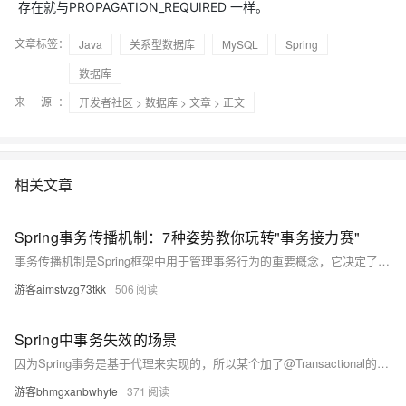
存在就与PROPAGATION_REQUIRED 一样。
文章标签：
Java
关系型数据库
MySQL
Spring
数据库
来 源：
开发者社区
>
数据库
>
文章
> 正文
相关文章
Spring事务传播机制：7种姿势教你玩转"事务接力赛"
事务传播机制是Spring框架中用于管理事务行为的重要概念，它决定了在方法调用时事务如何传递与执行。通过7种传播行为，开发者可以灵活控制事务边界，适应不同业务场景。例如：REQUIRED默认加入或新建事务，REQUIRES_NEW独立开启新事务，NESTED支持嵌套回滚等。合理使用传播机制不仅能保障数据一致性，还能提升系统性能与健壮性。掌握这“七种人格”，才能在复杂业务中游刃有余。
游客aimstvzg73tkk
506
Spring中事务失效的场景
因为Spring事务是基于代理来实现的，所以某个加了@Transactional的⽅法只有是被代理对象调⽤时， 那么这个注解才会⽣效 , 如果使用的是被代理对象调用, 那么@Transactional会失效 同时如果某个⽅法是private的，那么@Transactional也会失效，因为底层cglib是基于⽗⼦类来实现 的，⼦类是不能重载⽗类的private⽅法的，所以⽆法很好的利⽤代理，也会导致@Transactianal失效 如果在业务中对异常进行了捕获处理 , 出现异常后Spring框架无法感知到异常, @Transactional也会失效
游客bhmgxanbwhyfe
371