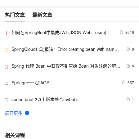
热门文章
最新文章
如何在SpringBoot中集成JWT(JSON Web Token)鉴
8616
1
权
SpringCloud启动报错：Error creating bean with name 
8
2
configurationPropertiesBeans
Spring 代理 Bean 中获取不到原始 Bean 对象注解的解决
6
3
方法
Spring(十一)之AOP
657
4
spring boot 2以上版本整合mybatis
1
5
一个基于 Spring Boot 的项目骨架，少造轮子！ 
6
6
Spring事务传播行为
7
7
相关课程