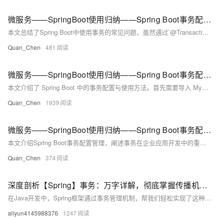
微服务——SpringBoot使用归纳——Spring Boot事务配置管理——常见问题总结
本文总结了Spring Boot中使用事务的常见问题，虽然通过`@Transactional`注解可以轻松实现事务管理，但在实际项目中仍有许多潜在坑点。文章详细分析了三个典型问题：1) 异常未被捕获导致事务未回滚，需明确指定`rollbackFor`属性；2) 异常被try-catch“吃掉”，应避免在事务方法中直接处理异常；3) 事务范围与锁范围不一致引发并发问题，建议调整锁策略以覆盖事务范围。这些问题看似简单，但一旦发生，排查难度较大，因此开发时需格外留意。最后，文章提供了课程源代码下载地址，供读者实践参考。
Quan_Chen
481
微服务——SpringBoot使用归纳——Spring Boot事务配置管理——Spring Boot 事务配置
本文介绍了 Spring Boot 中的事务配置与使用方法。首先需要导入 MySQL 依赖，Spring Boot 会自动注入 `DataSourceTransactionManager`，无需额外配置即可通过 `@Transactional` 注解实现事务管理。接着通过创建一个用户插入功能的示例，展示了如何在 Service 层手动抛出异常以测试事务回滚机制。测试结果表明，数据库中未新增记录，证明事务已成功回滚。此过程简单高效，适合日常开发需求。
Quan_Chen
1939
微服务——SpringBoot使用归纳——Spring Boot事务配置管理——事务相关
本文介绍Spring Boot事务配置管理，阐述事务在企业应用开发中的重要性。事务确保数据操作可靠，任一异常均可回滚至初始状态，如转账、购票等场景需全流程执行成功才算完成。同时，事务管理在Spring Boot的service层广泛应用，但根据实际需求也可能存在无需事务的情况，例如独立数据插入操作。
Quan_Chen
374
深度剖析【Spring】事务：万字详解，彻底掌握传播机制与事务原理
在Java开发中，Spring框架通过事务管理机制，帮我们轻松实现了这种“承诺”。它不仅封装了底层复杂的事务控制逻辑（比如手动开启、提交、回滚事务），还提供了灵活的配置方式，让开发者能专注于业务逻辑，而不用纠结于事务细节。
aliyun4145988376
1247