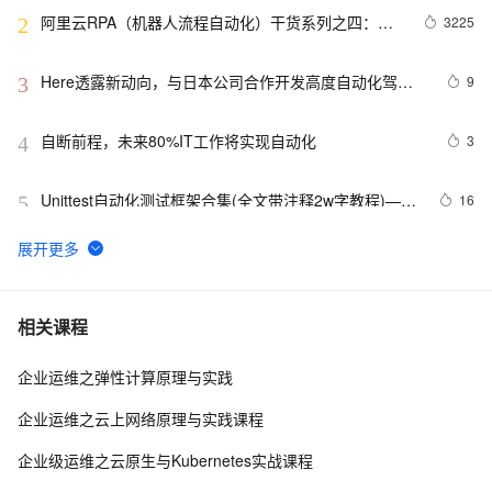
阿里云RPA（机器人流程自动化）干货系列之四：阿
3225
2
里云RPA产品架构
Here透露新动向，与日本公司合作开发高度自动化驾驶
9
3
技术
自断前程，未来80%IT工作将实现自动化
3
4
Unittest自动化测试框架合集(全文带注释2w字教程)——
16
5
从0到1学会unittest框架
DevOps实践：持续集成与持续部署（CI/CD）的自动化
11
6
之路
web自动化测试-playwright工具5分钟上手
6
7
相关课程
企业运维之弹性计算原理与实践
逾半数全球商业领袖认同智能自动化，但首先要解决员
683
8
工的抵触情绪
企业运维之云上网络原理与实践课程
SharePoint自动化系列——Set MMS field value using 
576
9
企业级运维之云原生与Kubernetes实战课程
PowerShell.