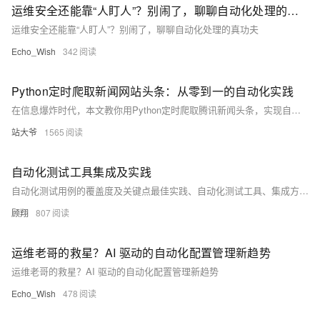
运维安全还能靠“人盯人”？别闹了，聊聊自动化处理的真功夫
运维安全还能靠“人盯人”？别闹了，聊聊自动化处理的真功夫
Echo_Wish
342
Python定时爬取新闻网站头条：从零到一的自动化实践
在信息爆炸时代，本文教你用Python定时爬取腾讯新闻头条，实现自动化监控。涵盖请求、解析、存储、去重、代理及异常通知，助你构建高效新闻采集系统，适用于金融、电商、媒体等场景。（238字）
站大爷
1565
自动化测试工具集成及实践
自动化测试用例的覆盖度及关键点最佳实践、自动化测试工具、集成方法、自动化脚本编写等（兼容多语言（Java、Python、Go、C++、C#等）、多框架（Spring、React、Vue等））
顾翔
807
运维老哥的救星？AI 驱动的自动化配置管理新趋势
运维老哥的救星？AI 驱动的自动化配置管理新趋势
Echo_Wish
478