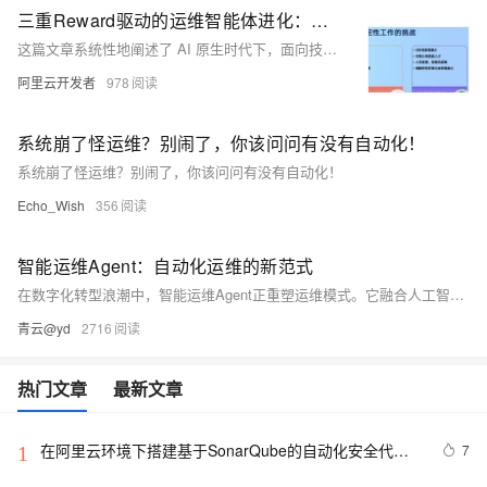
三重Reward驱动的运维智能体进化：多智能体、上下文工程与强化学习的融合实践
这篇文章系统性地阐述了 AI 原生时代下，面向技术风险领域的智能体系统（DeRisk）的架构设计、核心理念、关键技术演进路径与实践落地案例。
阿里云开发者
978
系统崩了怪运维？别闹了，你该问问有没有自动化！
系统崩了怪运维？别闹了，你该问问有没有自动化！
Echo_Wish
356
智能运维Agent：自动化运维的新范式
在数字化转型浪潮中，智能运维Agent正重塑运维模式。它融合人工智能与自动化技术，实现从被动响应到主动预防的转变。本文详解其四大核心功能：系统监控、故障诊断、容量规划与安全响应，探讨如何构建高效、可靠的自动化运维体系，助力企业实现7×24小时无人值守运维，推动运维效率与智能化水平全面提升。
青云@yd
2716
热门文章
最新文章
在阿里云环境下搭建基于SonarQube的自动化安全代码
7
1
检测平台