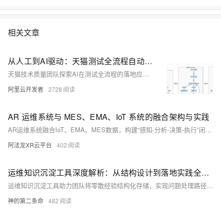
相关文章
从人工到AI驱动：天猫测试全流程自动化变革实践
天猫技术质量团队探索AI在测试全流程的落地应用，覆盖需求解析、用例生成、数据构造、执行验证等核心环节。通过AI+自然语言驱动，实现测试自动化、可溯化与可管理化，在用例生成、数据构造和执行校验中显著提效，推动测试体系从人工迈向AI全流程自动化，提升效率40%以上，用例覆盖超70%，并构建行业级知识资产沉淀平台。
阿里云开发者
2728
AR 运维系统与 MES、EMA、IoT 系统的融合架构与实践
AR运维系统融合IoT、EMA、MES数据，构建“感知-分析-决策-执行”闭环。通过AR终端实现设备数据可视化，实时呈现温度、工单等信息，提升运维效率与生产可靠性。（238字）
阿法龙XR云平台
402
运维知识沉淀工具深度解析：从结构设计到落地实践全拆解
运维知识沉淀工具助力团队将零散经验结构化存储，实现问题处理路径标准化、知识复用化。通过标签、模板与自动化调取机制，让每次处理都留下可复用资产，提升团队协同效率与系统稳定性。
神的第二条命
482