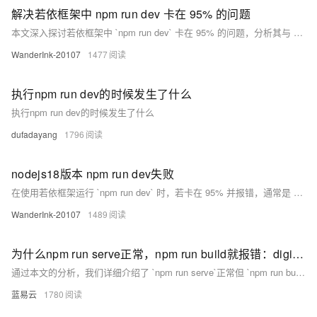
解决若依框架中 npm run dev 卡在 95% 的问题
本文深入探讨若依框架中 `npm run dev` 卡在 95% 的问题，分析其与 Node.js 17+ 内置 OpenSSL 3.0 加密策略变更的关系。提供临时（设置环境变量 `NODE_OPTIONS=--openssl-legacy-provider`）和永久（修改 `package.json` 脚本）解决方案，同时建议降级 Node.js 或更新依赖以根本解决兼容性问题。最后强调依赖管理与开发环境标准化的重要性，助力团队高效开发。
WanderInk-20107
1477
执行npm run dev的时候发生了什么
执行npm run dev的时候发生了什么
dufadayang
1796
nodejs18版本 npm run dev失败
在使用若依框架运行 `npm run dev` 时，若卡在 95% 并报错，通常是 Node.js 17+ 与 Webpack 的兼容性问题。原因是 OpenSSL 3 的加密算法变化导致依赖冲突。解决方法：Windows 下运行 `set NODE_OPTIONS=--openssl-legacy-provider`，macOS/Linux 使用 `export NODE_OPTIONS=--openssl-legacy-provider`，然后重新启动开发服务即可。此设置让 Node.js 启用旧版加密支持，恢复正常构建流程。
WanderInk-20107
1489
为什么npm run serve正常，npm run build就报错：digital envelope routines::unsupported
通过本文的分析，我们详细介绍了 `npm run serve`正常但 `npm run build`时报错：`digital envelope routines::unsupported`的原因及解决方案。主要从检查Node.js版本、更新依赖、检查依赖库、配置文件及环境变量等方面进行了深入探讨。希望本文能帮助开发者解决这一问题，确保项目顺利构建和部署。
蓝易云
1780