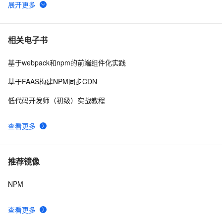
mac设置终端命令行别名alias（git、npm）
9
6
node与npm版本对应关系以及使用nvm管理node版本
13
7
相关电子书
基于webpack和npm的前端组件化实践
npm install node-sass 安装失败的解决方案：利用国内
29
8
镜像加速安装
基于FAAS构建NPM同步CDN
node npm 安装时报错解决
1
9
低代码开发师（初级）实战教程
npm ERR! enoent ENOENT: no such file or directory, 
6
10
查看更多
rename
推荐镜像
NPM
查看更多