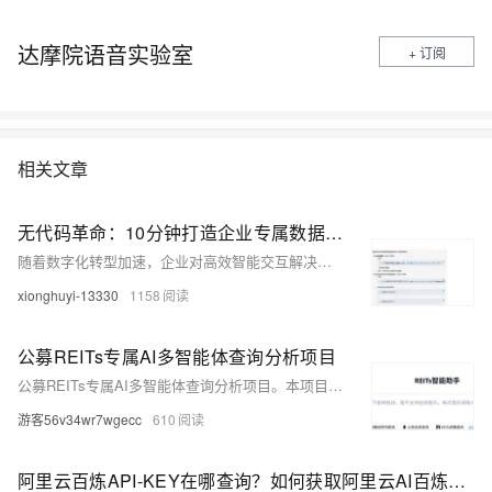
达摩院语音实验室
+ 订阅
相关文章
无代码革命：10分钟打造企业专属数据库查询AI机器人
随着数字化转型加速，企业对高效智能交互解决方案的需求日益增长。阿里云AppFlow推出的AI助手产品，借助创新网页集成技术，助力企业打造专业数据库查询助手。本文详细介绍通过三步流程将AI助手转化为数据库交互工具的核心优势与操作指南，包括全场景适配、智能渲染引擎及零代码配置等三大技术突破。同时提供Web集成与企业微信集成方案，帮助企业实现便捷部署与安全管理，提升内外部用户体验。
xionghuyi-13330
1158
公募REITs专属AI多智能体查询分析项目
公募REITs专属AI多智能体查询分析项目。本项目是基于 OpenAI Agent 框架的多智能体项目，提供二级市场数据查询分析、招募说明书内容检索、公告信息检索、政策检索等多板块查询服务。支持图标绘制、文件生成。
游客56v34wr7wgecc
610
阿里云百炼API-KEY在哪查询？如何获取阿里云AI百炼大模型的API-KEY？