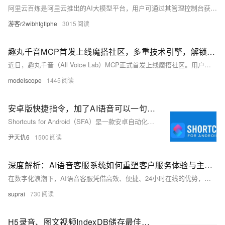
阿里云百炼是阿里云推出的AI大模型平台，用户可通过其管理控制台获取API-KEY。需先开通百炼平台及大模型服务，即可创建并复制API-KEY。目前平台提供千万tokens免费额度，详细操作流程可参考官方指引。
游客r2wibhfgflphe
3015
趣丸千音MCP首发上线魔搭社区，多重技术引擎，解锁AI语音无限可能
近日，趣丸千音（All Voice Lab）MCP正式首发上线魔搭社区。用户只需简单文本输入，即可调用视频翻译、TTS语音合成、智能变声、人声分离、多语种配音、语音转文本、字幕擦除等多项能力。
modelscope
1445
安卓版快捷指令，加了AI语音可以一句话操作v0.2.7
Shortcuts for Android（SFA）是一款安卓自动化工具，支持语音创建快捷指令，实现听歌、导航、发消息等操作。操作简单，提升效率，快来体验语音控制的便捷！
尹天仇6
1500
深度解析：AI语音客服系统如何重塑客户服务体验与主流解决方案探析
在数字化浪潮下，AI语音客服凭借高效、便捷、24小时在线的优势，成为企业提升服务效率、优化体验的重要工具。本文详解其核心技术、应用价值、选型要点及市场主流方案，如阿里云通义晓蜜、合力亿捷等，助力企业智能化升级。
suprai
730
H5录音、图文视频IndexDB储存最佳实践：用AI生成语音备忘录