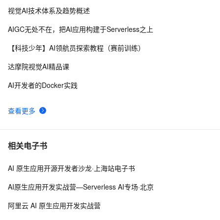
转型的惊人方式
视觉AI技术体系及趋势概述
如何与AI有效沟通：描述问题及提示词技巧
17
9
AIGC无处不在，把AI应用构建于Serverless之上
革命来临：AI如何彻底颠覆传统软件开发的每一个环节
8
10
【科技少年】AI领航员探索教程（赛前训练）
达摩院视觉AI精品课
AI开发者的Docker实践
查看更多
相关电子书
AI 原生应用开源开发者沙龙·上海站电子书
AI原生应用开发实战营—Serverless AI专场·北京
阿里云 AI 原生应用开发实战营