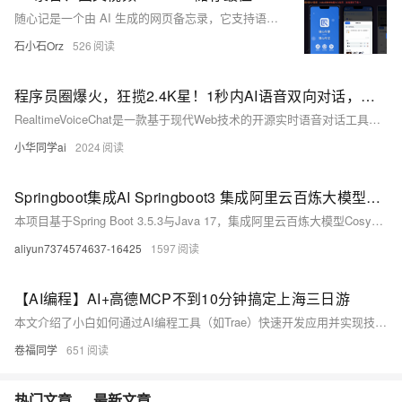
随心记是一个由 AI 生成的网页备忘录，它支持语音录入（可下载）、图文视频记录。最重要的是，它支持离线使用，所有数据都储存在浏览器中，不依赖后端，刷新页面数据也不会丢失！
石小石Orz
526
程序员圈爆火，狂揽2.4K星！1秒内AI语音双向对话，支持个性化发音和多端适配，颠覆你的交互想象！
RealtimeVoiceChat是一款基于现代Web技术的开源实时语音对话工具，无需下载任何软件，打开浏览器即可与AI实时语音互动。其核心亮点包括零安装体验、超低延迟、高度可定制化以及跨平台兼容等特性。通过Web Speech API实现毫秒级语音合成，支持多参数精细控制（如音色、语速、音调等），并提供隐私安全保障。项目适用于无障碍辅助、语言学习、智能客服及内容创作等多个场景。开发者可快速集成GPT/Claude等大模型，扩展为企业级应用。此外，随着Web Speech API普及率提升，该项目有望推动语音交互在教育、智能家居等领域的发展
小华同学ai
2024
Springboot集成AI Springboot3 集成阿里云百炼大模型CosyVoice2 实现Ai克隆语音(未持久化存储)
本项目基于Spring Boot 3.5.3与Java 17，集成阿里云百炼大模型CosyVoice2实现音色克隆与语音合成。内容涵盖项目搭建、音色创建、音频合成、音色管理等功能，适用于希望快速掌握Spring Boot集成语音AI技术的开发者。需提前注册阿里云并获取API Key。
aliyun7374574637-16425
1597
【AI编程】AI+高德MCP不到10分钟搞定上海三日游
本文介绍了小白如何通过AI编程工具（如Trae）快速开发应用并实现技术变现。内容涵盖AI编程用途、工具准备、高德地图开发者权限获取、AI工具配置及实战生成旅游攻略与打印页面，帮助零基础用户轻松入门AI编程。
卷福同学
651
热门文章
最新文章