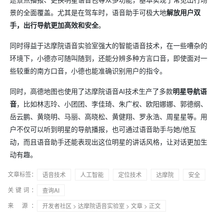
景的全面覆盖。尤其是在驾车时，语音助手可极大地
解放用户双
手，出行导航更加高效和安全
。
同时得益于达摩院语音实验室强大的智能语音技术，在一些嘈杂的
环境下，小德亦可随叫随到，还能分辨多种方言口音，即使面对一
些较重的南方口音，小德也能准确识别用户的指令。
同时，高德地图也使用了达摩院语音AI技术生产了多款
明星导航语
音
，比如林志玲、小团团、李佳琦、朱广权、欧阳娜娜、郭德纲、
岳云鹏、黄晓明、马丽、高晓松、黄健翔、罗永浩、周星星等。用
户不仅可以听到明星的导航播报，也可通过语音助手与她/他互
动，而且语音助手还能表现出这位明星的讲话风格，让对话更加生
动有趣。
文章标签：
语音技术
人工智能
定位技术
达摩院
安全
关键词：
查询AI
来 源：
开发者社区
>
达摩院语音实验室
>
文章
> 正文