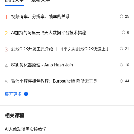
视频码率、分辨率、帧率的关系
25
1
AI加持的阿里云飞天大数据平台技术揭秘
6
2
剑池CDK开发工具介绍  |  《平头哥剑池CDK快速上手指
21
3
南》第一章
SQL优化器原理 - Auto Hash Join
10
4
微信小程序抓包教程：Burpsuite版 附所需工具
44
5
又一个项目开源，阿里已成为中国开源的关键力量？
9061
6
AI计算机视觉笔记七：基于mediapipe的虚拟鼠标控制
11
7
相关课程
AI人像动漫画实操教学
固特异（Goodyear）利用人工智能和物联网实现数字化
10
8