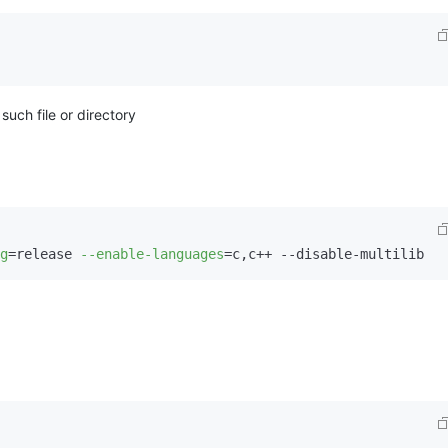
 file or directory
g
=release 
--enable-languages
=c,c++ --disable-multilib