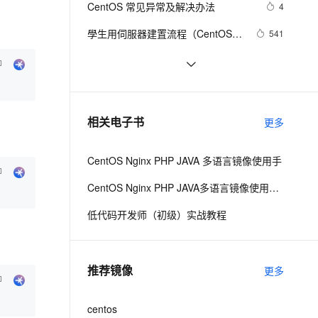
安全
CentOS 常见异常及解决办法
我要投诉
e-1.1-I2V
Cosyvoice-V3-Flash
4
PolarDB
上云场景组合购
Milvus 弹性伸缩功能新增节
伴
漫剧创作，剧本、分镜、视频高效生成
100%兼容MySQL、PostgreSQL，兼容Oracle，支持集中和分布式
覆盖90%+业务场景，专享组合折扣价
点支持范围
畅自然，细节丰富
高表现力语音合成大模型，语音克隆听感自然
VPN
學生用伺服器建置流程（CentOS 5 
541
版）
ernetes 版 ACK
云聚AI 严选权益
AI 原生数据库服务发布
SSL 证书
CentOS Linux 8 - AppStream 错误
6
2V
Fun-ASR
，一键激活高效办公新体验
理容器应用的 K8s 服务
精选AI产品，从模型到应用全链提效
Agent 数据网关
文戏情感细腻自然，动作戏激烈拳拳到肉，实现更强表演能力
支持中英文自由切换，具备更强的噪声鲁棒性
堡垒机
CentOS7下部署开源监控平台
8
AI 用量加速计划
云原生数据库 PolarDB
Cacti（下）
防火墙
、识别商机，让客服更高效、服务更出色。
Centos7 搭建Jupyter NoteBook教程
新老同享，达量后返
Agentic Database 发布
2
相关电子书
更多
主机安全
应用
CentOS Nginx PHP JAVA 多语言镜像使用手
千问办公
NEW
AI 应用及服务市场
的智能体编程平台
一站式AI生产力平台
CentOS Nginx PHP JAVA多语言镜像使用手册
AI 应用
伶鹊
低代码开发师（初级）实战教程
企业级人与Agent协作平台，接入和调度多个数字员工
智能客服平台，对话机器人、对话分析、智能外呼
大模型
大模型服务平台百炼 - 全妙
自然语言处理
推荐镜像
更多
应用创作平台
多模态内容创作工具，已接入 DeepSeek
数据标注
机器学习
centos