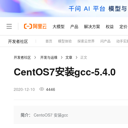
大模型
产品
解决方案
权益
定价
开发者社区
首页
模型体验
探索云世界
问产品
动手实
大模型
产品
解决方案
权益
定价
云市场
伙伴
服务
了解阿里云
精选产品
精选解决方案
普惠上云
产品定价
精选商城
成为销售伙伴
售前咨询
为什么选择阿里云
千问AI平台
开发者社区
开发与运维
文章
正文
了解云产品的定价详情
大模型服务平台百炼
千问办公，解锁你的工作
普惠上云 官方力荐
分销伙伴
在线服务
网站建设
什么是云计算
大
CentOS7安装gcc-5.4.0
大模型服务与应用平台
企业级Agent产品，直接
云服务器38元/年起，超
咨询伙伴
多端小程序
技术领先
云上成本管理
售后服务
轻量应用服务器
Agency Agents：拥
官方推荐返现计划
大模型
精选产品
精选解决方案
Salesforce 国际版订阅
稳定可靠
管理和优化成本
推荐新用户得奖励，单订单
销售伙伴合作计划
2020-12-10
4446
自助服务
友盟天域
安全合规
人工智能与机器学习
AI
文本生成
云数据库 RDS
HappyHorse 打造一
云工开物
无影生态合作计划
在线服务
观测云
分析师报告
高校专属算力普惠，学生认
计算
互联网应用开发
Qwen3.8-Max
HOT
Salesforce On Alibaba C
工单服务
Tuya 物联网平台阿里云
研究报告与白皮书
人工智能平台 PAI
快速拥有专属 OpenClaw
简介：
CentoOS7 安装gcc
大模
Consulting Partner 合
大数据
容器
智能体时代全能旗舰模型
免费试用
短信专区
一站式AI开发、训练和推
蓝凌 OA
AI 大模型销售与服务生
现代化应用