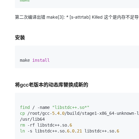
make
第二次编译出错 make[3]:
*
[s-attrtab] Killed 这个是内存
安装
make 
install
将gcc老版本的动态库替换成新的
find
 / -name 
"libstdc++.so*"
cp
 /root/gcc-
5
.
4
.
0
/build/stage1-x86_64-unknown-l
rm
 -rf libstdc++.so.
6
ln
 -s libstdc++.so.
6
.
0
.
21
 libstdc++.so.
6