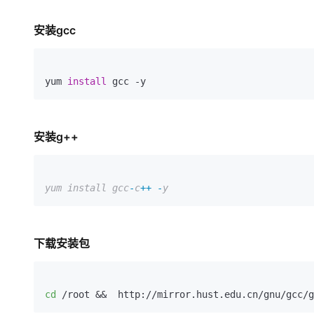
存储
天池大赛
Qwen3.7-Plus
云解析DNS
解决方案免费试用 新老
电子合同
最高领取价值200元试用
能看、能想、能动手的多模
安全
网络与CDN
安装gcc
AI 算法大赛
畅捷通
大数据开发治理平台 Data
AI 产品 免费试用
网络
安全
云开发大赛
Qwen3-VL-Plus
Tableau 订阅
1亿+ 大模型 tokens 和 
可观测
yum 
install
 gcc -y
入门学习赛
中间件
AI空中课堂在线直播课
云防火墙
140+云产品 免费试用
上云与迁云
云原生的云上边界网络安全
产品新客免费试用，最长1
数据库
生态解决方案
大模型服务
安装g++
企业出海
大模型ACA认证体验
大数据计算
助力企业全员 AI 认知与能
行业生态解决方案
千问AI平台-Token Plan
政企业务
媒体服务
开发者生态解决方案
yum install gcc
-
c
++
-
y
企业服务与云通信
千问AI平台-模型体验
AI 开发和 AI 应用解决
在线体验全尺寸、多种模态
域名与网站
下载安装包
Happy 系列大模型
终端用户计算
Serverless
cd
 /root &&  http://mirror.hust.edu.cn/gnu/gcc/g
开发工具