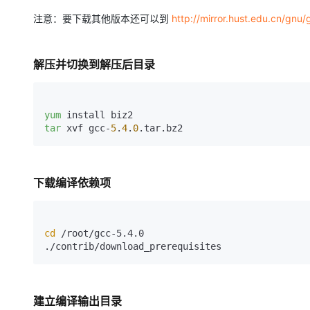
大模型解决方案
注意：要下载其他版本还可以到
http://mirror.hust.edu.cn/gnu/
迁移与运维管理
快速部署 Dify，高效搭建 
专有云
解压并切换到解压后目录
10 分钟在聊天系统中增加
yum
tar
 xvf gcc-
5
.
4
.
0
.tar.bz2
下载编译依赖项
cd
 /root/gcc-5.4.0

./contrib/download_prerequisites
建立编译输出目录