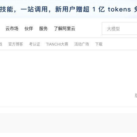
云市场
伙伴
服务
了解阿里云
践
官方博客
考认证
TIANCHI大赛
活动广场
下载
AI 特惠
数据与 API
成为产品伙伴
企业增值服务
最佳实践
价格计算器
AI 场景体
基础软件
产品伙伴合
阿里云认证
市场活动
配置报价
大模型
自助选配和估算价格
新方式
睿译宝，AI翻译排版一步到位
智启 AI 普惠权益
产品生态集成认证中心
企业支持计划
云上春晚
域名与网站
千问官方 MaaS 平台，为开发者和 Agent 而生，新用户赠送 1 亿 + tokens 额度
AI Coding
阿里云Maa
2026 阿里云
云服务器 E
为企业打
数据集
Windows
大模型认证
模型
NEW
交付可用成果
值低价云产品抢先购
上传文档即自动完成翻译和格式还原
至高享 1亿+免费 tokens，加速 Al 应用落地
提供智能易用的域名与建站服务
智能编程，一键
安全可靠、
产品生态伙伴
专家技术服务
云上奥运之旅
弹性计算合作
阿里云中企出
手机三要素
宝塔 Linux
全部认证
价格优势
有专属领域专家
GLM-5.2：长任务时代开源旗舰模型
阿里云 OPC 创新助力计划
千问大模型
即刻拥有 DeepS
AI 电商营销
对象存储 O
大模型
产品生态伙伴工作台
企业增值服务台
云栖战略参考
云存储合作计
云栖大会
身份实名认证
CentOS
训练营
推动算力普惠，释放技术红利
最高返9万
多领域专家智能体,一键组建 AI 虚拟交付团队
快速构建应用程序和网站，即刻迈出上云第一步
至高百万元 Token 补贴，加速一人公司成长
多元化、高性能、安全可靠的大模型服务
真正可用的 1M 上下文,一次完成代码全链路开发
轻松解锁专属 Dee
从图文生成到
云上的中国
数据库合作计
活动全景
短信
Docker
图片和
站式影视创作平台
Hermes Agent，打造自进化智能体
Token Plan 模型订阅计划
数字证书管理服务（原SSL证书）
5 分钟轻松部署
AI 广告创作
无影云电脑
企业成长
NEW
信息公告
看见新力量
云网络合作计
OCR 文字识别
JAVA
证享300元代金券
可视化编排打通从文字构思到成片全链路闭环
全托管，含MySQL、PostgreSQL、SQL Server、MariaDB多引擎
自主进化，持久记忆，越用越聪明
Qwen3.8-Max 首发尝鲜，限时加量 10 倍，夜间低至2折
实现全站HTTPS，呈现可信的WEB访问
图文、视频一
随时随地安
魔搭 Mode
Kimi-K3
HappyHors
NEW
loud
服务实践
官网公告
金融模力时刻
Salesforce O
版
发票查验
全能环境
Claude Code + GStack 打造工程团队
千问办公，限时限量积分加倍
Qoder
低代码高效构
AI 建站
短信服务
型
NEW
作计划
Kimi 最新旗舰模型，长程编程与推理利器
让文字生成流
计划
创新中心
魔搭 ModelSc
健康状态
理服务
让AI从“聊天伙伴”进化为能干活的“数字员工”
安装技能 GStack，拥有专属 AI 工程团队
你的AI工作搭子，覆盖日常办公高频场景
面向真实软件的智能体编程平台
0 代码专业建
客户案例
天气预报查询
操作系统
态合作计划