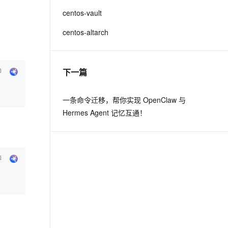
centos-vault
息提取
与 AI 智能体进行实时音视频通话
centos-altarch
从文本、图片、视频中提取结构化的属性信息
构建支持视频理解的 AI 音视频实时通话应用
t.diy 一步搞定创意建站
构建大模型应用的安全防护体系
通过自然语言交互简化开发流程,全栈开发支持
通过阿里云安全产品对 AI 应用进行安全防护
下一篇
一条命令迁移，帮你实现 OpenClaw 与
Hermes Agent 记忆互通！