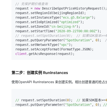
// 无保护期价格查询
request = 
new
 DescribeSpotPriceHistoryRequest();

request.setRegionId(beijingRegionId);

request.setInstanceType(
"ecs.g5.8xlarge"
);

request.setIoOptimized(
"optimized"
);

request.setZoneId(
"cn-beijing-h"
);

request.setStartTime(
"2020-09-22T00:00:00Z"
// request.setSpotDuration(0);  // 如果SDK版本
request.putQueryParameter(
"SpotDuration"
, 
0
);  
request.setNetworkType(
"vpc"
);

client
.getAcsResponse(request);
第二步：创建实例 RunInstances
使用OpenAPI RunInstances 来创建实例。相比创建普
//
 request.setSpotDuration(
0
);  
//
 如果SDK版本>=
4
request.putQueryParameter(
"SpotDuration"
, 
0
); 
//