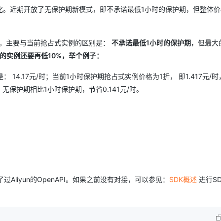
Deepseek-v4-pro
HappyHors
同享
万小智 AI 建站低至 15元/月
Qoder CN
AI 短剧/漫剧
云原生数据库 
快递物流查询
WordPress
。近期开放了无保护期新模式，即不承诺最低1小时的保护期，但整体价
成为服务伙
高校合作
点，立即开启云上创新
覆盖公网/内网、递归/权威、移动APP等全场景解析服务
送.CN域名，送备案服务码
基于千问大模型等，支持代码智能生成、研发智能问答
AI助力短剧
态智能体模型
旗舰 MoE 大模型，百万上下文与顶尖推理能力
图生视频，流
Ubuntu
服务生态伙伴
云工开物
企业应用
Works
Night Plan 支持 Qwen 3.8-Max
云原生大数据计算服务 MaxCompute
AI 办公
容器服务 Kub
NEW
GLM-5.2
Wan2.7-T
"。主要与当前抢占式实例的区别是：
不承诺最低1小时的保护期
，但最大
Red Hat
30+ 款产品免费体验
Data Agent 驱动的一站式 Data+AI 开发治理平台
夜间 5 折，Qwen/Meoo/TokenPlan 客户专享
面向分析的企业级SaaS模式云数据仓库
AI智能应用
提供一站式管
科研合作
的实例还要再低10%，举个例子：
视觉 Coding、空间感知、多模态思考等全面升级
1M上下文，专为长程任务能力而生
ERP
堂（旗舰版）
SUSE
智能客服
CRM
是： 14.17元/时；当前1小时保护期抢占式实例价格为1折， 即1.417元/时
防护产品
2个月
自动承接线索
建站小程序
/时，无保护期相比1小时保护期，节省0.141元/时。
OA 办公系统
AI 应用构建
大模型原生
力提升
财税管理
模板建站
Qoder
大模型服务平台百炼-应用模版
HOT
NEW
面向真实软件
个人版上线、团队版降价；千问3.8-Max首发发尝鲜
丰富多元化的应用模版和解决方案
400电话
定制建站
万有无界
大模型服务平台百炼-智能体
方案
广告营销
模板小程序
的模型效果
灵活可视化地构建企业级 Agent
定制小程序
秒悟
人工智能平台 PAI
Aliyun的OpenAPI。如果之前没有对接，可以参见：
SDK概述
进行S
APP 开发
云端极速 AI 
新一代 AI 视频生成模型，深度适配广告营销等场景
AI Native 的算法工程平台，一站式完成建模、训练、推理服务部署
建站系统