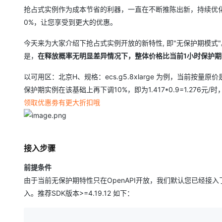
存储
天池大赛
Qwen3.7-Plus
云解析DNS
解决方案免费试用 新老
电子合同
抢占式实例作为成本节省的利器，一直在不断推陈出新，持续优化
最高领取价值200元试用
能看、能想、能动手的多模
安全
网络与CDN
0%，让您享受到更大的优惠。
AI 算法大赛
畅捷通
大数据开发治理平台 Data
AI 产品 免费试用
网络
安全
云开发大赛
Qwen3-VL-Plus
今天来为大家介绍下抢占式实例开放的新特性, 即"无保护期模式
Tableau 订阅
1亿+ 大模型 tokens 和 
是，
在释放概率无明显差异情况下，整体价格比当前1小时保护期
可观测
入门学习赛
中间件
AI空中课堂在线直播课
云防火墙
140+云产品 免费试用
以可用区：北京H、规格：ecs.g5.8xlarge 为例，当前按量原价
上云与迁云
云原生的云上边界网络安全
产品新客免费试用，最长1
数据库
生态解决方案
保护期实例在该基础上再下调10%，即为1.417*0.9=1.276元
大模型服务
企业出海
大模型ACA认证体验
大数据计算
领取优惠劵有更大折扣哦
助力企业全员 AI 认知与能
行业生态解决方案
千问AI平台-Token Plan
政企业务
媒体服务
开发者生态解决方案
企业服务与云通信
千问AI平台-模型体验
AI 开发和 AI 应用解决
接入步骤
在线体验全尺寸、多种模态
域名与网站
前提条件
Happy 系列大模型
由于当前无保护期特性只在OpenAPI开放，我们默认您已经接入了过
终端用户计算
入。推荐SDK版本>=4.19.12 如下：
Serverless
开发工具