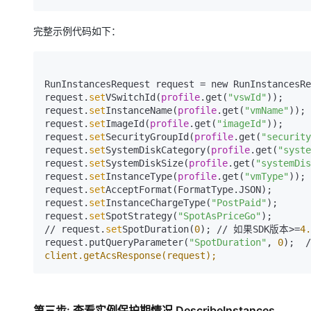
完整示例代码如下：
RunInstancesRequest request = new RunInstancesRe
request.
set
VSwitchId(
profile
.get(
"vswId"
));

request.
set
InstanceName(
profile
.get(
"vmName"
));

request.
set
ImageId(
profile
.get(
"imageId"
));

request.
set
SecurityGroupId(
profile
.get(
"security
request.
set
SystemDiskCategory(
profile
.get(
"syste
request.
set
SystemDiskSize(
profile
.get(
"systemDis
request.
set
InstanceType(
profile
.get(
"vmType"
));

request.
set
AcceptFormat(FormatType.JSON);

request.
set
InstanceChargeType(
"PostPaid"
);

request.
set
SpotStrategy(
"SpotAsPriceGo"
);

// request.
set
SpotDuration(
0
); // 如果SDK版本>=
4.
request.putQueryParameter(
"SpotDuration"
, 
0
);  
client.getAcsResponse(request);
第三步: 查看实例保护期情况 DescribeInstances