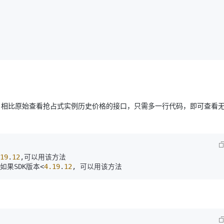
AI 应用
10分钟微调：让0.6B模型媲美235B模
多模态数据信
型
依托云原生高可用架构,实现Dify私有化部署
用1%尺寸在特定领域达到大模型90%以上效果
一个 AI 助手
超强辅助，Bol
即刻拥有 DeepSeek-R1 满血版
在企业官网、通讯软件中为客户提供 AI 客服
多种方案随心选，轻松解锁专属 DeepSeek
来查询历史市场价格。相比原始查看抢占式实例历史价格的接口，只需多一行代码，即可查看
19
.
12
,可以用该方法

 如果SDK版本<
4.19
.
12
, 可以用该方法