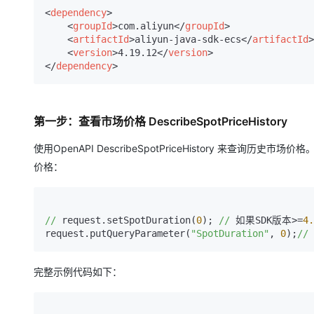
大模型解决方案
<
dependency
>
<
groupId
>
com.aliyun
</
groupId
>
迁移与运维管理
快速部署 Dify，高效搭建 
<
artifactId
>
aliyun-java-sdk-ecs
</
artifactId
>
<
version
>
4.19.12
</
version
>
专有云
</
dependency
>
10 分钟在聊天系统中增加
第一步：查看市场价格 DescribeSpotPriceHistory
使用OpenAPI DescribeSpotPriceHistory 
价格：
//
 request.setSpotDuration(
0
); 
//
 如果SDK版本>=
4.
request.putQueryParameter(
"SpotDuration"
, 
0
);
//
完整示例代码如下：