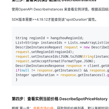
使用OpenAPI DescribeInstances 来查看实例详情，根据返
SDK版本需要>=4.19.12才能查到该"spotDuration"属性。
String regionId = hangzhouRegionId;

List<String> instanceIds = Lists.newArrayList(in
DescribeInstancesRequest 
request
 = 
new
request
request
.setInstanceIds(JSON.toJSON
String
request
.setAcceptFormat(FormatType.JSON);

DescribeInstancesResponse 
response
 = client.getA
if
(
null
 != 
response
.getInstances() && 
response
.g
Integer spotDuration = 
response
.getInstances().
g
}
第四步：查看实例当前价格 DescribeSpotPriceHistory
根据 第一步：
查看市场价格
，获取到的价格列表，默认是按时间