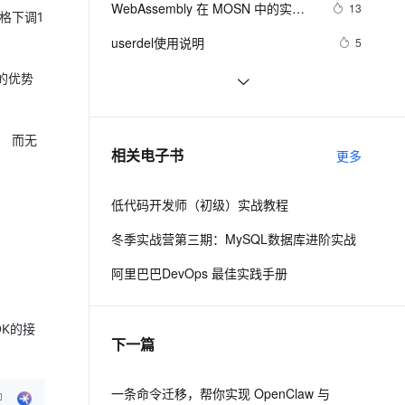
安全
WebAssembly 在 MOSN 中的实践 - 
我要投诉
e-1.1-I2V
Cosyvoice-V3-Flash
13
PolarDB
上云场景组合购
Milvus 弹性伸缩功能新增节
格下调1
伴
基础框架篇
漫剧创作，剧本、分镜、视频高效生成
100%兼容MySQL、PostgreSQL，兼容Oracle，支持集中和分布式
覆盖90%+业务场景，专享组合折扣价
点支持范围
畅自然，细节丰富
高表现力语音合成大模型，语音克隆听感自然
VPN
userdel使用说明
5
ernetes 版 ACK
云聚AI 严选权益
AI 原生数据库服务发布
SSL 证书
自己看系统的“系统还原”
14
2V
Fun-ASR
的优势
，一键激活高效办公新体验
理容器应用的 K8s 服务
精选AI产品，从模型到应用全链提效
Agent 数据网关
文戏情感细腻自然，动作戏激烈拳拳到肉，实现更强表演能力
支持中英文自由切换，具备更强的噪声鲁棒性
堡垒机
AngularJS 五大特性，加快 Web 应
675
AI 用量加速计划
云原生数据库 PolarDB
用开发
防火墙
， 而无
、识别商机，让客服更高效、服务更出色。
WPF游戏开发——小鸡快跑
新老同享，达量后返
Agentic Database 发布
643
相关电子书
更多
主机安全
应用
低代码开发师（初级）实战教程
千问办公
NEW
AI 应用及服务市场
的智能体编程平台
一站式AI生产力平台
冬季实战营第三期：MySQL数据库进阶实战
AI 应用
伶鹊
阿里巴巴DevOps 最佳实践手册
企业级人与Agent协作平台，接入和调度多个数字员工
智能客服平台，对话机器人、对话分析、智能外呼
大模型
大模型服务平台百炼 - 全妙
自然语言处理
DK的接
下一篇
应用创作平台
多模态内容创作工具，已接入 DeepSeek
数据标注
机器学习
一条命令迁移，帮你实现 OpenClaw 与