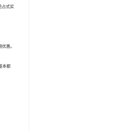
抢占式实
期优惠。
基本都