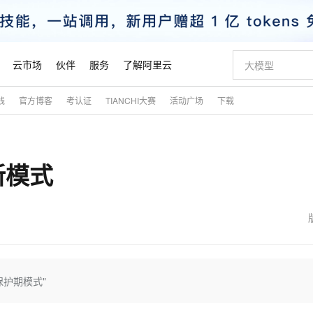
云市场
伙伴
服务
了解阿里云
践
官方博客
考认证
TIANCHI大赛
活动广场
下载
AI 特惠
数据与 API
成为产品伙伴
企业增值服务
最佳实践
价格计算器
AI 场景体
基础软件
产品伙伴合
阿里云认证
市场活动
配置报价
大模型
自助选配和估算价格
新方式
睿译宝，AI翻译排版一步到位
智启 AI 普惠权益
产品生态集成认证中心
企业支持计划
云上春晚
域名与网站
千问官方 MaaS 平台，为开发者和 Agent 而生，新用户赠送 1 亿 + tokens 额度
Qwen Aud
AI Coding
阿里云Maa
2026 阿里云
云服务器 E
为企业打
数据集
Windows
大模型认证
模型
NEW
NEW
新模式
交付可用成果
值低价云产品抢先购
上传文档即自动完成翻译和格式还原
至高享 1亿+免费 tokens，加速 Al 应用落地
提供智能易用的域名与建站服务
智能编程，一键
安全可靠、
产品生态伙伴
专家技术服务
云上奥运之旅
弹性计算合作
阿里云中企出
手机三要素
宝塔 Linux
全部认证
价格优势
有专属领域专家
GLM-5.2：长任务时代开源旗舰模型
阿里云 OPC 创新助力计划
千问大模型
即刻拥有 DeepS
AI 电商营销
对象存储 O
大模型
产品生态伙伴工作台
企业增值服务台
云栖战略参考
云存储合作计
云栖大会
身份实名认证
CentOS
训练营
推动算力普惠，释放技术红利
最高返9万
多领域专家智能体,一键组建 AI 虚拟交付团队
快速构建应用程序和网站，即刻迈出上云第一步
至高百万元 Token 补贴，加速一人公司成长
多元化、高性能、安全可靠的大模型服务
真正可用的 1M 上下文,一次完成代码全链路开发
轻松解锁专属 Dee
从图文生成到
云上的中国
数据库合作计
活动全景
短信
Docker
图片和
站式影视创作平台
Hermes Agent，打造自进化智能体
Token Plan 模型订阅计划
数字证书管理服务（原SSL证书）
5 分钟轻松部署
AI 广告创作
无影云电脑
企业成长
NEW
信息公告
看见新力量
云网络合作计
OCR 文字识别
JAVA
证享300元代金券
可视化编排打通从文字构思到成片全链路闭环
全托管，含MySQL、PostgreSQL、SQL Server、MariaDB多引擎
自主进化，持久记忆，越用越聪明
Qwen3.8-Max 首发尝鲜，限时加量 10 倍，夜间低至2折
实现全站HTTPS，呈现可信的WEB访问
图文、视频一
随时随地安
魔搭 Mode
Kimi-K3
HappyHors
NEW
loud
服务实践
官网公告
金融模力时刻
Salesforce O
版
发票查验
全能环境
Claude Code + GStack 打造工程团队
千问办公，限时限量积分加倍
Qoder
低代码高效构
AI 建站
短信服务
保护期模式"
型
NEW
作计划
Kimi 最新旗舰模型，长程编程与推理利器
让文字生成流
计划
创新中心
魔搭 ModelSc
健康状态
理服务
让AI从“聊天伙伴”进化为能干活的“数字员工”
安装技能 GStack，拥有专属 AI 工程团队
你的AI工作搭子，覆盖日常办公高频场景
面向真实软件的智能体编程平台
0 代码专业建
客户案例
天气预报查询
操作系统
态合作计划