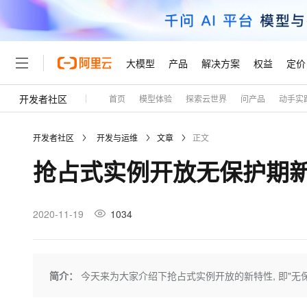
大模型
产品
解决方案
权益
定价
开发者社区
首页
模型体验
探索云世界
问产品
动手实
大模型
产品
解决方案
权益
定价
云市场
伙伴
服务
了解阿里云
精选产品
精选解决方案
普惠上云
产品定价
精选商城
成为销售伙伴
售前咨询
为什么选择阿里云
千问AI平台
开发者社区
开发与运维
文章
正文
了解云产品的定价详情
大模型服务平台百炼
千问办公，解锁你的工作
普惠上云 官方力荐
分销伙伴
在线服务
网站建设
什么是云计算
大
抢占式实例开放无保护期
大模型服务与应用平台
企业级Agent产品，直接
云服务器38元/年起，超
咨询伙伴
多端小程序
技术领先
云上成本管理
售后服务
轻量应用服务器
Agency Agents：拥
官方推荐返现计划
大模型
精选产品
精选解决方案
Salesforce 国际版订阅
稳定可靠
管理和优化成本
推荐新用户得奖励，单订单
销售伙伴合作计划
2020-11-19
1034
自助服务
友盟天域
安全合规
人工智能与机器学习
AI
文本生成
云数据库 RDS
HappyHorse 打造一
云工开物
无影生态合作计划
在线服务
观测云
分析师报告
高校专属算力普惠，学生认
计算
互联网应用开发
Qwen3.8-Max
HOT
Salesforce On Alibaba C
工单服务
Tuya 物联网平台阿里云
研究报告与白皮书
人工智能平台 PAI
快速拥有专属 OpenClaw
简介：
今天来为大家介绍下抢占式实例开放的新特性, 即"无
大模
Consulting Partner 合
大数据
容器
智能体时代全能旗舰模型
免费试用
短信专区
一站式AI开发、训练和推
蓝凌 OA
AI 大模型销售与服务生
现代化应用