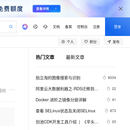
文档
备案
控制台
注册
登录
个人
积分
发布
验
作计划
器
AI 活动
专业服务
服务伙伴合作计划
开发者社区
加入我们
产品动态
服务平台百炼
阿里云 OPC 创新助力计划
热门文章
最新文章
一站式生成采购清单，支持单品或批量购买
io：打造专属 AI 语音助手
S产品伙伴计划（繁花）
峰会
CS
造的大模型服务与应用开发平台
一句话生成原生可编辑精美 PPT 文稿
AI 生产力先锋
Al MaaS 服务伙伴赋能合作
域名
博文
Careers
至高可申请百万元
Qwen3.8-Max 模型上线
开启高性价比 AI 编程新体验
弹性可伸缩的云计算服务
Qwen-Audio-3.0-Realtime 端到端实时语音角色扮演
输入一句话想法, 轻松生成专业的 PPT
先锋实践拓展 AI 生产力的边界
Token 补贴，五大权
计划
海大会
伙伴信用分合作计划
商标
问答
社会招聘
拍立淘的图像搜索与识别
6034
益加速 OPC 成功
eek-V4-Pro
SS
一键部署幻兽帕鲁游戏服务器
飞天发布时刻
HOT
Open Search 向量检索版支
划
备案
电子书
校园招聘
pSeek-V4-Pro
视频创作，一键激活电商全链路生产力
稳定、安全、高性价比、高性能的云存储服务
一键购买专属联机服务器，轻松开启游戏
所见，即是所愿
持视频检索 Pipeline 功能
更多支持
阿里云大数据利器之-RDS迁移到
22
版权
划
公司注册
镜像站
视频生成
语音识别与合成
Maxcompute实现动态分区
专属 QwenPaw
漫剧工坊：一站式动画创作平台
AI 实训营
HOT
应用身份服务 (IDaaS)
Docker 进阶之镜像分层详解
41
合作伙伴培训与认证
划
上云迁移
站生成，高效打造优质广告素材
全接入的云上超级电脑
从聊天伙伴进化为能主动干活的本地数字员工
快速生产连贯的高质量长漫剧
从基础到进阶，Agent 创客手把手教你
OpenClaw 管理能力上线
lScope
我要反馈
e-1.1-T2V
Qwen3-TTS-Flash
查看 SELinux状态及关闭SELinux
873
查询合作伙伴
n Alibaba Cloud ISV 合作
代维服务
建企业门户网站
10 分钟搭建微信、支付宝小程序
MaxCompute MaxFrame 提
畅细腻的高质量视频
离线语音合成大模型，多语言方言自适应，低延迟高稳定
创新加速
剑池CDK开发工具介绍  |  《平头哥
ope
登录合作伙伴管理后台
20
我要建议
站，无忧落地极速上线
以可视化方式快速构建移动和 PC 门户网站
国内短信简单易用，安全可靠，秒级触达，全球覆盖200+国家和地区。
高效部署网站，快速应用到小程序
供自动弹性内存功能
剑池CDK快速上手指南》第一章