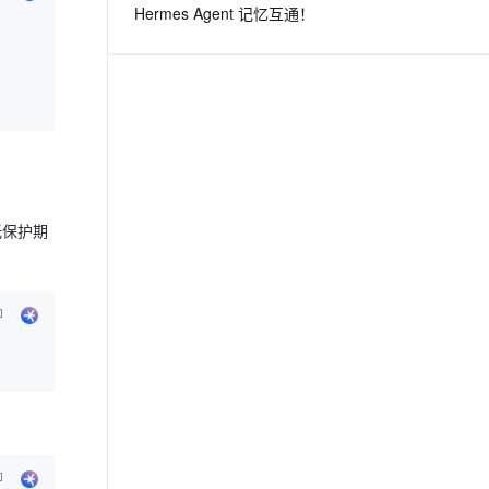
Hermes Agent 记忆互通！
息提取
与 AI 智能体进行实时音视频通话
从文本、图片、视频中提取结构化的属性信息
构建支持视频理解的 AI 音视频实时通话应用
t.diy 一步搞定创意建站
构建大模型应用的安全防护体系
通过自然语言交互简化开发流程,全栈开发支持
通过阿里云安全产品对 AI 应用进行安全防护
无保护期