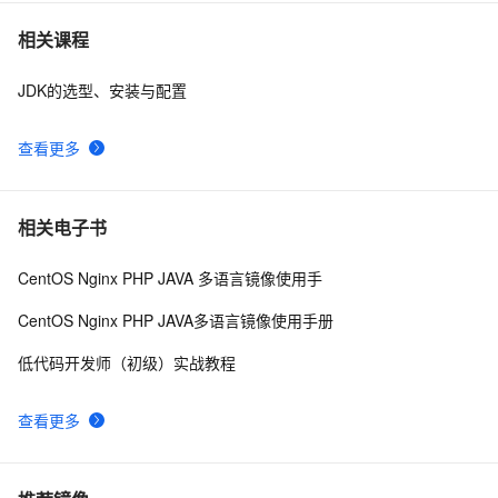
Centos7 搭建Jupyter NoteBook教程
1
7
相关课程
JDK的选型、安装与配置
CentOS 系统常用命令详解
9
8
查看更多
【clickhouse】在CentOS中离线安装clickhouse
6
9
Centos7 防火墙及端口查看命令，这些linux命令必须收藏
5
10
相关电子书
CentOS Nginx PHP JAVA 多语言镜像使用手
CentOS Nginx PHP JAVA多语言镜像使用手册
低代码开发师（初级）实战教程
查看更多