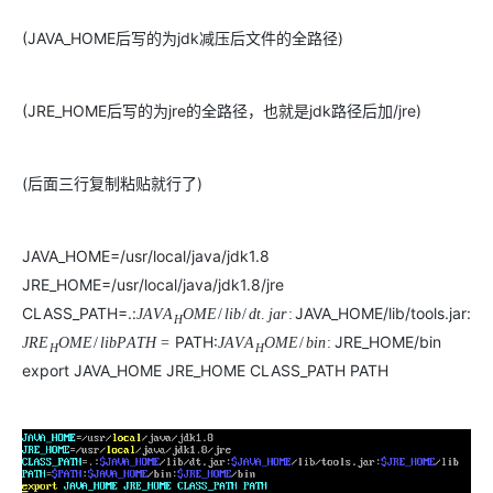
(JAVA_HOME后写的为jdk减压后文件的全路径)
(JRE_HOME后写的为jre的全路径，也就是jdk路径后加/jre)
(后面三行复制粘贴就行了)
JAVA_HOME=/usr/local/java/jdk1.8
JRE_HOME=/usr/local/java/jdk1.8/jre
CLASS_PATH=.:
JAVA_HOME/lib/tools.jar:
J
A
V
A
O
M
E
/
l
i
b
/
d
t
.
j
a
r
:
H
PATH:
JRE_HOME/bin
J
R
E
O
M
E
/
l
i
b
P
A
T
H
=
J
A
V
A
O
M
E
/
b
i
n
:
H
H
export JAVA_HOME JRE_HOME CLASS_PATH PATH