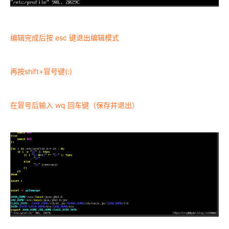
编辑完成后按 esc 键退出编辑模式
再按shift+冒号键(:)
在冒号后输入 wq 回车键（保存并退出）