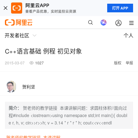
打开 APP
开发者社区
个人
C++语言基础 例程 初见对象
2015-03-07
1027
版权
举报
贺利坚
简介：
贺老师的教学链接 本课讲解问题：求圆柱体积//面向过
程#include <iostream>using namespace std;int main(){ doubl
e r, h, v; cin>>r>>h; v = 3.14 * r * r * h; cout<<v<<endl
贺老师的教学链接
本课讲解