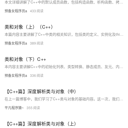
本文详细讲解了C++中的默认成员函数，包括构造函数、析构函数、拷贝构造函数、赋值运算符重载和取地址运算符重载等内容。重点分析了各函数的特点、使用场景及相互关系，如构造函数的主要任务是初始化对象，而非创建空间；析构函数用于清理资源；拷贝构造与赋值运算符的区别在于前者用于创建新对象，后者用于已存在的对象赋值。同时，文章还探讨了运算符重载的规则及其应用场景，并通过实例加深理解。最后强调，若类中存在资源管理，需显式定义拷贝构造和赋值运算符以避免浅拷贝问题。
预备女程序员a
433
类和对象（上）（C++）
本篇内容主要讲解了C++中类的相关知识，包括类的定义、实例化及this指针的作用。详细说明了类的定义格式、成员函数默认为inline、访问限定符（public、protected、private）的使用规则，以及class与struct的区别。同时分析了类实例化的概念，对象大小的计算规则和内存对齐原则。最后介绍了this指针的工作机制，解释了成员函数如何通过隐含的this指针区分不同对象的数据。这些知识点帮助我们更好地理解C++中类的封装性和对象的实现原理。
预备女程序员a
389
类和对象（下）C++
本内容主要讲解C++中的初始化列表、类型转换、静态成员、友元、内部类、匿名对象及对象拷贝时的编译器优化。初始化列表用于成员变量定义初始化，尤其对引用、const及无默认构造函数的类类型变量至关重要。类型转换中，`explicit`可禁用隐式转换。静态成员属类而非对象，受访问限定符约束。内部类是独立类，可增强封装性。匿名对象生命周期短，常用于临时场景。编译器会优化对象拷贝以提高效率。最后，鼓励大家通过重复练习提升技能！
预备女程序员a
336
【C++篇】深度解析类与对象（中）
在上一篇博客中，我们学习了C++类与对象的基础内容。这一次，我们将深入探讨C++类的关键特性，包括构造函数、析构函数、拷贝构造函数、赋值运算符重载、以及取地址运算符的重载。这些内容是理解面向对象编程的关键，也帮助我们更好地掌握C++内存管理的细节和编码的高级技巧。
平凡程序猿~
355
【C++篇】深度解析类与对象（上）