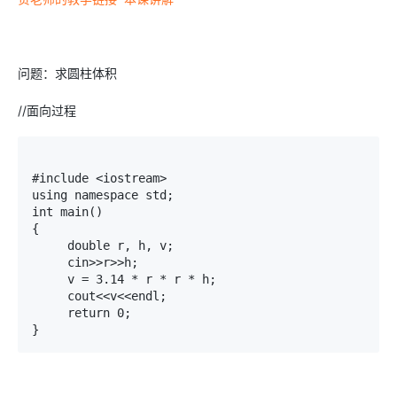
问题：求圆柱体积
//面向过程
#include <iostream>

using namespace std;

int main()

{

     double r, h, v;

     cin>>r>>h;

     v = 3.14 * r * r * h;

     cout<<v<<endl;

     return 0;

}