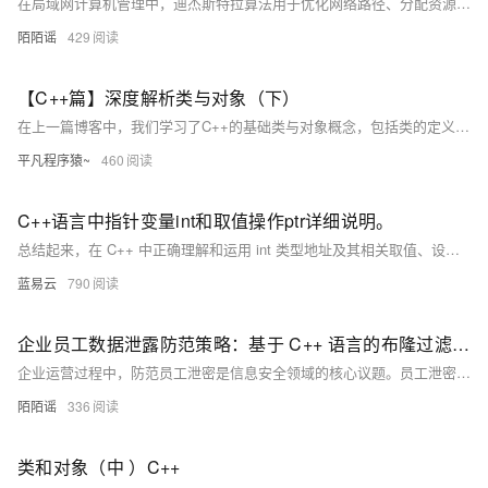
在局域网计算机管理中，迪杰斯特拉算法用于优化网络路径、分配资源和定位故障节点，确保高效稳定的网络环境。该算法通过计算最短路径，提升数据传输速率与稳定性，实现负载均衡并快速排除故障。C++代码示例展示了其在网络模拟中的应用，为企业信息化建设提供有力支持。
陌陌谣
429
【C++篇】深度解析类与对象（下）
在上一篇博客中，我们学习了C++的基础类与对象概念，包括类的定义、对象的使用和构造函数的作用。在这一篇，我们将深入探讨C++类的一些重要特性，如构造函数的高级用法、类型转换、static成员、友元、内部类、匿名对象，以及对象拷贝优化等。这些内容可以帮助你更好地理解和应用面向对象编程的核心理念，提升代码的健壮性、灵活性和可维护性。
平凡程序猿~
460
C++语言中指针变量int和取值操作ptr详细说明。
总结起来，在 C++ 中正确理解和运用 int 类型地址及其相关取值、设定等操纵至关重要且基础性强：定义 int 类型 pointer 需加星号；初始化 pointer 需配合 & 取址；读写 pointer 执向之处需配合 * 解引用操纵进行。
蓝易云
790
企业员工数据泄露防范策略：基于 C++ 语言的布隆过滤器算法剖析[如何防止员工泄密]
企业运营过程中，防范员工泄密是信息安全领域的核心议题。员工泄密可能致使企业核心数据、商业机密等关键资产的流失，进而给企业造成严重损失。为应对这一挑战，借助恰当的数据结构与算法成为强化信息防护的有效路径。本文专注于 C++ 语言中的布隆过滤器算法，深入探究其在防范员工泄密场景中的应用。
陌陌谣
336
类和对象（中 ）C++