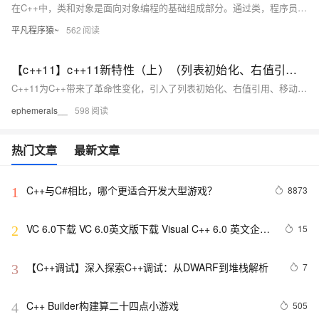
在C++中，类和对象是面向对象编程的基础组成部分。通过类，程序员可以对现实世界的实体进行模拟和抽象。类的基本概念包括成员变量、成员函数、访问控制等。本篇博客将介绍C++类与对象的基础知识，为后续学习打下良好的基础。
平凡程序猿~
562
【c++11】c++11新特性（上）（列表初始化、右值引用和移动语义、类的新默认成员函数、lambda表达式）
C++11为C++带来了革命性变化，引入了列表初始化、右值引用、移动语义、类的新默认成员函数和lambda表达式等特性。列表初始化统一了对象初始化方式，initializer_list简化了容器多元素初始化；右值引用和移动语义优化了资源管理，减少拷贝开销；类新增移动构造和移动赋值函数提升性能；lambda表达式提供匿名函数对象，增强代码简洁性和灵活性。这些特性共同推动了现代C++编程的发展，提升了开发效率与程序性能。
ephemerals__
598
热门文章
最新文章
C++与C#相比，哪个更适合开发大型游戏？
8873
1
VC 6.0下载 VC 6.0英文版下载 Visual C++ 6.0 英文企业
15
2
版 集成SP6完美版（最新更新地址，百度网盘）
【C++调试】深入探索C++调试：从DWARF到堆栈解析
7
3
C++ Builder构建算二十四点小游戏
505
4