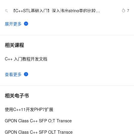
【C++STL基础入门】深入浅出string类的比较
7
5
(compare)、复制(copy)
C++之MFC制作简单计算器（VS2019实现），附带完整
8
6
代码
【C/C++】用格雷戈里公式求π
15
7
相关课程
C++ 入门教程开发文档
设计模式C++学习笔记之十六（Observer观察者模式）
593
8
查看更多
Qt C++ 扫码枪使用数据处理
9
9
【C++标准的演化】逐步解决历史遗留问题,从C++11到
10
10
相关电子书
C++26的改进
使用C++11开发PHP7扩展
GPON Class C++ SFP O;T Transce
GPON Class C++ SFP OLT Transce