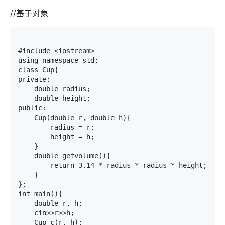
//基于对象
#include <iostream>

using namespace std;

class Cup{

private:

    double radius;

    double height;

public:

    Cup(double r, double h){

        radius = r;

        height = h;

    }

    double getvolume(){

        return 3.14 * radius * radius * height;

    }

};

int main(){

    double r, h;

    cin>>r>>h;

    Cup c(r, h);
