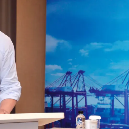
AI 应用
10分钟微调：让0.6B模型媲美235B模
多模态数据信
型
依托云原生高可用架构,实现Dify私有化部署
用1%尺寸在特定领域达到大模型90%以上效果
一个 AI 助手
超强辅助，Bol
即刻拥有 DeepSeek-R1 满血版
在企业官网、通讯软件中为客户提供 AI 客服
多种方案随心选，轻松解锁专属 DeepSeek