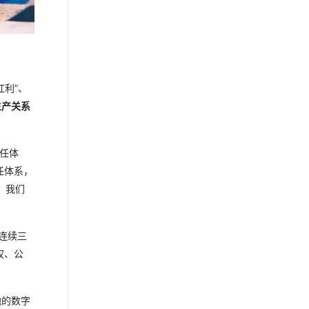
利”、
生产关系
任体
任体系，
，我们
连续三
权、公
。
融的数字