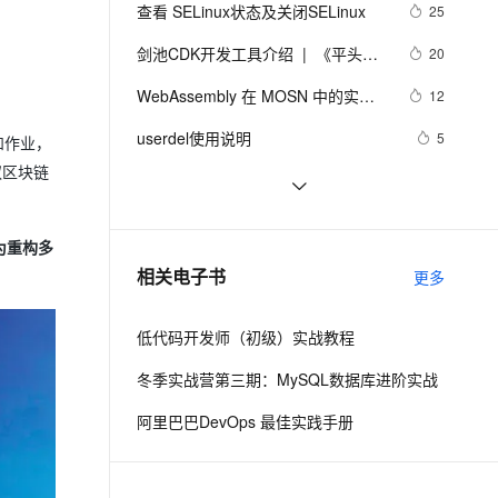
安全
我要投诉
e-1.1-I2V
Cosyvoice-V3-Flash
查看 SELinux状态及关闭SELinux
25
PolarDB
上云场景组合购
Milvus 弹性伸缩功能新增节
伴
漫剧创作，剧本、分镜、视频高效生成
100%兼容MySQL、PostgreSQL，兼容Oracle，支持集中和分布式
覆盖90%+业务场景，专享组合折扣价
点支持范围
畅自然，细节丰富
高表现力语音合成大模型，语音克隆听感自然
VPN
剑池CDK开发工具介绍  |  《平头哥
20
剑池CDK快速上手指南》第一章
ernetes 版 ACK
云聚AI 严选权益
AI 原生数据库服务发布
SSL 证书
WebAssembly 在 MOSN 中的实践 - 
2V
Fun-ASR
12
，一键激活高效办公新体验
理容器应用的 K8s 服务
精选AI产品，从模型到应用全链提效
Agent 数据网关
基础框架篇
文戏情感细腻自然，动作戏激烈拳拳到肉，实现更强表演能力
支持中英文自由切换，具备更强的噪声鲁棒性
堡垒机
userdel使用说明
5
和作业，
AI 用量加速计划
云原生数据库 PolarDB
防火墙
蚁区块链
、识别商机，让客服更高效、服务更出色。
新老同享，达量后返
Agentic Database 发布
自己看系统的“系统还原”
14
主机安全
应用
AngularJS 五大特性，加快 Web 应
10
为重构多
用开发
千问办公
NEW
WPF游戏开发——小鸡快跑
5
AI 应用及服务市场
相关电子书
更多
的智能体编程平台
一站式AI生产力平台
AI 应用
伶鹊
低代码开发师（初级）实战教程
企业级人与Agent协作平台，接入和调度多个数字员工
智能客服平台，对话机器人、对话分析、智能外呼
大模型
冬季实战营第三期：MySQL数据库进阶实战
大模型服务平台百炼 - 全妙
自然语言处理
阿里巴巴DevOps 最佳实践手册
应用创作平台
多模态内容创作工具，已接入 DeepSeek
数据标注
机器学习