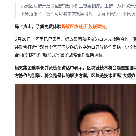
存储
天池大赛
Qwen3.7-Plus
云解析DNS
解决方案免费试用 新老
电子合同
蚂蚁区块链开放联盟链“低门槛”上链案例库。上链，从蚂蚁开
最高领取价值200元试用
能看、能想、能动手的多模
安全
网络与CDN
不知道怎么上链？可以看本文的案例库，了解不同行业不同发
AI 算法大赛
畅捷通
大数据开发治理平台 Data
AI 产品 免费试用
网络
安全
云开发大赛
Qwen3-VL-Plus
马上点击，了解免费体验
蚂蚁区块链|开放联盟链
。
Tableau 订阅
1亿+ 大模型 tokens 和 
可观测
入门学习赛
中间件
AI空中课堂在线直播课
5月28日，阿里巴巴集团、蚂蚁集团和招商港口达成战略合作，
云防火墙
140+云产品 免费试用
并联合打造全球首个基于区块链的数字港口开放协作网络，让全球
上云与迁云
云原生的云上边界网络安全
产品新客免费试用，最长1
数据库
生态解决方案
合同的“链签约”新形式签署了战略合作框架协议。
大模型服务
企业出海
大模型ACA认证体验
大数据计算
助力企业全员 AI 认知与能
蚂蚁集团董事长井贤栋在讲话中表示，区块链技术将会是重塑国
行业生态解决方案
千问AI平台-Token Plan
政企业务
媒体服务
方协作的引擎，将会是最佳的解决方案。区块链技术距离“大爆炸
开发者生态解决方案
企业服务与云通信
千问AI平台-模型体验
AI 开发和 AI 应用解决
在线体验全尺寸、多种模态
域名与网站
Happy 系列大模型
终端用户计算
Serverless
开发工具