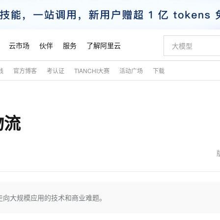
云市场
伙伴
服务
了解阿里云
践
官方博客
考认证
TIANCHI大赛
活动广场
下载
AI 特惠
数据与 API
成为产品伙伴
企业增值服务
最佳实践
价格计算器
AI 场景体
基础软件
产品伙伴合
阿里云认证
市场活动
配置报价
大模型
自助选配和估算价格
新方式
睿译宝，AI翻译排版一步到位
智启 AI 普惠权益
产品生态集成认证中心
企业支持计划
云上春晚
域名与网站
千问官方 MaaS 平台，为开发者和 Agent 而生，新用户赠送 1 亿 + tokens 额度
AI Coding
阿里云Maa
2026 阿里云
云服务器 E
为企业打
数据集
Windows
大模型认证
模型
NEW
物流
交付可用成果
值低价云产品抢先购
上传文档即自动完成翻译和格式还原
至高享 1亿+免费 tokens，加速 Al 应用落地
提供智能易用的域名与建站服务
智能编程，一键
安全可靠、
产品生态伙伴
专家技术服务
云上奥运之旅
弹性计算合作
阿里云中企出
手机三要素
宝塔 Linux
全部认证
价格优势
有专属领域专家
GLM-5.2：长任务时代开源旗舰模型
阿里云 OPC 创新助力计划
千问大模型
即刻拥有 DeepS
AI 电商营销
对象存储 O
大模型
产品生态伙伴工作台
企业增值服务台
云栖战略参考
云存储合作计
云栖大会
身份实名认证
CentOS
训练营
推动算力普惠，释放技术红利
最高返9万
多领域专家智能体,一键组建 AI 虚拟交付团队
快速构建应用程序和网站，即刻迈出上云第一步
至高百万元 Token 补贴，加速一人公司成长
多元化、高性能、安全可靠的大模型服务
真正可用的 1M 上下文,一次完成代码全链路开发
轻松解锁专属 Dee
从图文生成到
云上的中国
数据库合作计
活动全景
短信
Docker
图片和
站式影视创作平台
Hermes Agent，打造自进化智能体
Token Plan 模型订阅计划
数字证书管理服务（原SSL证书）
5 分钟轻松部署
AI 广告创作
无影云电脑
企业成长
NEW
信息公告
看见新力量
云网络合作计
OCR 文字识别
JAVA
证享300元代金券
可视化编排打通从文字构思到成片全链路闭环
全托管，含MySQL、PostgreSQL、SQL Server、MariaDB多引擎
自主进化，持久记忆，越用越聪明
Qwen3.8-Max 首发尝鲜，限时加量 10 倍，夜间低至2折
实现全站HTTPS，呈现可信的WEB访问
图文、视频一
随时随地安
魔搭 Mode
Kimi-K3
HappyHors
NEW
loud
服务实践
官网公告
金融模力时刻
Salesforce O
版
发票查验
全能环境
Claude Code + GStack 打造工程团队
千问办公，限时限量积分加倍
Qoder
低代码高效构
AI 建站
短信服务
走向大规模应用的技术和商业难题。
型
NEW
作计划
Kimi 最新旗舰模型，长程编程与推理利器
让文字生成流
计划
创新中心
魔搭 ModelSc
健康状态
理服务
让AI从“聊天伙伴”进化为能干活的“数字员工”
安装技能 GStack，拥有专属 AI 工程团队
你的AI工作搭子，覆盖日常办公高频场景
面向真实软件的智能体编程平台
0 代码专业建
客户案例
天气预报查询
操作系统
态合作计划