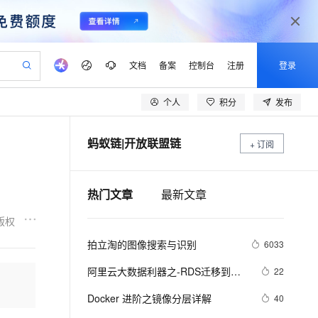
文档
备案
控制台
注册
登录
个人
积分
发布
验
作计划
器
AI 活动
专业服务
服务伙伴合作计划
开发者社区
加入我们
产品动态
服务平台百炼
阿里云 OPC 创新助力计划
蚂蚁链|开放联盟链
一站式生成采购清单，支持单品或批量购买
+ 订阅
S产品伙伴计划（繁花）
峰会
CS
造的大模型服务与应用开发平台
Qwen Audio：打造专属 AI 语音助手
一句话生成原生可编辑精美 PPT 文稿
AI 生产力先锋
Al MaaS 服务伙伴赋能合作
域名
博文
Careers
NEW
至高可申请百万元
Qwen3.8-Max 模型上线
开启高性价比 AI 编程新体验
弹性可伸缩的云计算服务
Qwen-Audio-3.0-Realtime 端到端实时语音角色扮演
输入一句话想法, 轻松生成专业的 PPT
先锋实践拓展 AI 生产力的边界
Token 补贴，五大权
计划
海大会
伙伴信用分合作计划
商标
问答
社会招聘
热门文章
最新文章
益加速 OPC 成功
eek-V4-Pro
SS
一键部署幻兽帕鲁游戏服务器
飞天发布时刻
HOT
Open Search 向量检索版支
划
备案
电子书
校园招聘
pSeek-V4-Pro
视频创作，一键激活电商全链路生产力
稳定、安全、高性价比、高性能的云存储服务
一键购买专属联机服务器，轻松开启游戏
所见，即是所愿
持视频检索 Pipeline 功能
更多支持
版权
划
公司注册
镜像站
视频生成
语音识别与合成
专属 QwenPaw
漫剧工坊：一站式动画创作平台
AI 实训营
HOT
应用身份服务 (IDaaS)
拍立淘的图像搜索与识别
6033
合作伙伴培训与认证
划
上云迁移
站生成，高效打造优质广告素材
全接入的云上超级电脑
从聊天伙伴进化为能主动干活的本地数字员工
快速生产连贯的高质量长漫剧
从基础到进阶，Agent 创客手把手教你
OpenClaw 管理能力上线
lScope
我要反馈
e-1.1-T2V
Qwen3-TTS-Flash
阿里云大数据利器之-RDS迁移到
22
查询合作伙伴
n Alibaba Cloud ISV 合作
代维服务
建企业门户网站
10 分钟搭建微信、支付宝小程序
MaxCompute MaxFrame 提
Maxcompute实现动态分区
畅细腻的高质量视频
离线语音合成大模型，多语言方言自适应，低延迟高稳定
创新加速
ope
Docker 进阶之镜像分层详解
登录合作伙伴管理后台
我要建议
40
站，无忧落地极速上线
以可视化方式快速构建移动和 PC 门户网站
国内短信简单易用，安全可靠，秒级触达，全球覆盖200+国家和地区。
高效部署网站，快速应用到小程序
供自动弹性内存功能