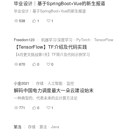
毕业设计｜基于SpringBoot+Vue的新生报道
毕业设计｜基于SpringBoot+Vue的新生报道
538
1
1
Freedom123
|
机器学习/深度学习
PyTorch
TensorFlow
【TensorFlow】TF介绍及代码实践
【4月更文挑战第1天】TF简介及代码示例学习
670
0
0
小金2021
|
存储
人工智能
监控
解码中国电力调度最大一朵云建设始末
一种典型的、代表未来的云计算方法论
771
0
1
繁浅
|
存储
算法
Java