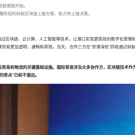
Deepseek-v4-pro
HappyHors
同享
万小智 AI 建站低至 15元/月
Qoder CN
AI 短剧/漫剧
云原生数据库 
快递物流查询
WordPress
放联盟链开始。
成为服务伙
高校合作
点，立即开启云上创新
覆盖公网/内网、递归/权威、移动APP等全场景解析服务
送.CN域名，送备案服务码
基于千问大模型等，支持代码智能生成、研发智能问答
AI助力短剧
态智能体模型
旗舰 MoE 大模型，百万上下文与顶尖推理能力
图生视频，流
展阶段的蚂蚁区块链上链方案，助力你上链决策。
Ubuntu
服务生态伙伴
云工开物
企业应用
Works
Night Plan 支持 Qwen 3.8-Max
云原生大数据计算服务 MaxCompute
AI 办公
容器服务 Kub
NEW
GLM-5.2
Wan2.7-T
Red Hat
30+ 款产品免费体验
Data Agent 驱动的一站式 Data+AI 开发治理平台
夜间 5 折，Qwen/Meoo/TokenPlan 客户专享
面向分析的企业级SaaS模式云数据仓库
AI智能应用
提供一站式管
科研合作
视觉 Coding、空间感知、多模态思考等全面升级
1M上下文，专为长程任务能力而生
ERP
堂（旗舰版）
SUSE
通过区块链、云计算、人工智能等技术，让港口实现更高效的数字化管理
智能客服
CRM
贸易更加透明、通畅和高效。当天，合作三方在“京港深杭”四地通过蚂
防护产品
2个月
自动承接线索
建站小程序
OA 办公系统
AI 应用构建
大模型原生
力提升
际贸易和物流的关键基础设施。国际贸易涉及众多协作方，区块链技术作
财税管理
模板建站
Qoder
大模型服务平台百炼-应用模版
HOT
NEW
的奇点”已经不遥远。
面向真实软件
个人版上线、团队版降价；千问3.8-Max首发发尝鲜
丰富多元化的应用模版和解决方案
400电话
定制建站
万有无界
大模型服务平台百炼-智能体
方案
广告营销
模板小程序
的模型效果
灵活可视化地构建企业级 Agent
定制小程序
秒悟
人工智能平台 PAI
APP 开发
云端极速 AI 
新一代 AI 视频生成模型，深度适配广告营销等场景
AI Native 的算法工程平台，一站式完成建模、训练、推理服务部署
建站系统