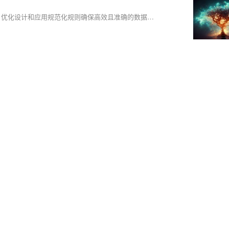
【6月更文挑战第13天】 本文介绍数据库设计包括规范化和反规范化。优化设计和应用规范化规则确保高效且准确的数据存储。