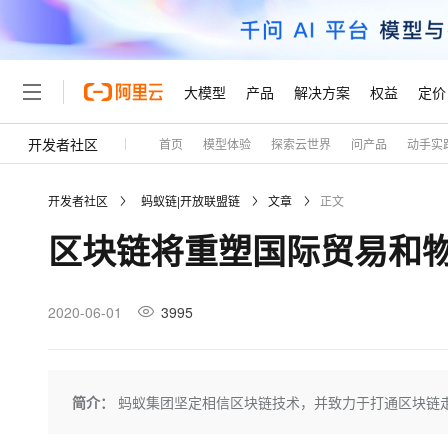
大模型
产品
解决方案
权益
定价
开发者社区
首页
模型体验
探索云世界
问产品
动手实
大模型
产品
解决方案
权益
定价
云市场
伙伴
服务
了解阿里云
精选产品
精选解决方案
普惠上云
产品定价
精选商城
成为销售伙伴
售前咨询
为什么选择阿里云
千问AI平台
开发者社区
蚂蚁链|开放联盟链
文章
正文
了解云产品的定价详情
大模型服务平台百炼
千问办公，解锁你的工作
普惠上云 官方力荐
分销伙伴
在线服务
网站建设
什么是云计算
大
区块链将重塑国际贸易和
大模型服务与应用平台
企业级Agent产品，直接
云服务器38元/年起，超
咨询伙伴
多端小程序
技术领先
云上成本管理
售后服务
轻量应用服务器
Agency Agents：拥
官方推荐返现计划
大模型
精选产品
精选解决方案
Salesforce 国际版订阅
稳定可靠
管理和优化成本
推荐新用户得奖励，单订单
销售伙伴合作计划
2020-06-01
3995
自助服务
友盟天域
安全合规
人工智能与机器学习
AI
文本生成
云数据库 RDS
HappyHorse 打造一
云工开物
无影生态合作计划
在线服务
观测云
分析师报告
高校专属算力普惠，学生认
计算
互联网应用开发
Qwen3.8-Max
HOT
Salesforce On Alibaba C
工单服务
Tuya 物联网平台阿里云
研究报告与白皮书
人工智能平台 PAI
快速拥有专属 OpenClaw
简介：
蚂蚁集团坚定相信区块链技术，并致力于打通区块链
大模
Consulting Partner 合
大数据
容器
智能体时代全能旗舰模型
免费试用
短信专区
一站式AI开发、训练和推
蓝凌 OA
AI 大模型销售与服务生
现代化应用