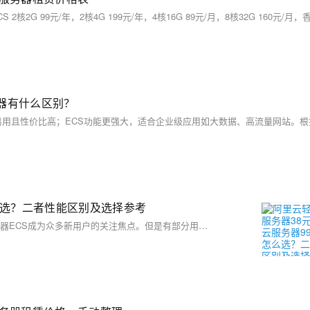
器有什么区别？
么选？二者性能区别及选择参考
在阿里云当下的活动中，38元/年的轻量应用服务器与99元/年的云服务器ECS成为众多新用户的关注焦点。但是有部分用户并不是很清楚二者之间的区别，因此就不知道应该如何选择。接下来，笔者将为您详细剖析ECS云服务器与轻量应用服务器的差异，以供您参考和选择。