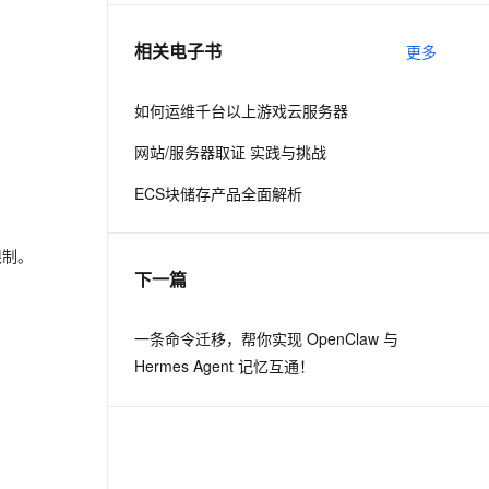
相关电子书
更多
息提取
与 AI 智能体进行实时音视频通话
从文本、图片、视频中提取结构化的属性信息
构建支持视频理解的 AI 音视频实时通话应用
如何运维千台以上游戏云服务器
t.diy 一步搞定创意建站
构建大模型应用的安全防护体系
网站/服务器取证 实践与挑战
通过自然语言交互简化开发流程,全栈开发支持
通过阿里云安全产品对 AI 应用进行安全防护
ECS块储存产品全面解析
限制。
下一篇
一条命令迁移，帮你实现 OpenClaw 与
Hermes Agent 记忆互通！