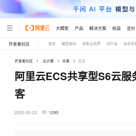
大模型
产品
解决方案
权益
定价
开发者社区
首页
模型体验
探索云世界
问产品
动手实
大模型
产品
解决方案
权益
定价
云市场
伙伴
服务
了解阿里云
精选产品
精选解决方案
普惠上云
产品定价
精选商城
成为销售伙伴
售前咨询
为什么选择阿里云
千问AI平台
开发者社区
云计算
文章
正文
了解云产品的定价详情
大模型服务平台百炼
睿译宝，AI翻译排版一
普惠上云 官方力荐
分销伙伴
在线服务
网站建设
什么是云计算
大
阿里云ECS共享型S6云服
大模型服务与应用平台
上传文档即自动完成翻译和
云服务器38元/年起，超
咨询伙伴
多端小程序
技术领先
云上成本管理
售后服务
轻量应用服务器
GLM-5.2：长任务时代
官方推荐返现计划
大模型
精选产品
精选解决方案
Salesforce 国际版订阅
稳定可靠
客
管理和优化成本
推荐新用户得奖励，单订单
销售伙伴合作计划
自助服务
友盟天域
安全合规
人工智能与机器学习
AI
文本生成
云数据库 RDS
Hermes Agent，打造
云工开物
无影生态合作计划
在线服务
观测云
分析师报告
自主进化，持久记忆，越用
高校专属算力普惠，学生认
计算
互联网应用开发
2020-05-23
1285
Qwen3.8-Max
HOT
Salesforce On Alibaba C
工单服务
Tuya 物联网平台阿里云
研究报告与白皮书
人工智能平台 PAI
快速拥有专属 OpenClaw
大模
Consulting Partner 合
大数据
容器
智能体时代全能旗舰模型
免费试用
短信专区
一站式AI开发、训练和推
蓝凌 OA
AI 大模型销售与服务生
现代化应用