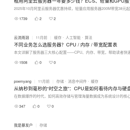
租用阿里云服务器一年要多少钱？ECS、轻量和GPU
1739
2
2
云流雨洄
|
11月前
|
缓存
人工智能
算法
不同业务怎么选服务器？CPU / 内存 / 带宽配置表
1508
0
0
poemyang
|
11月前
|
存储
消息中间件
缓存
从纳秒到毫秒的“时空之旅”：CPU是如何看待内存与硬
347
0
0
我是暴发户
|
存储