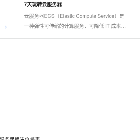
7天玩转云服务器
云服务器ECS（Elastic Compute Service）是
一种弹性可伸缩的计算服务，可降低 IT 成本，
提升运维效率。本课程手把手带你了解ECS、
掌握基本操作、动手实操快照管理、镜像管理
等。了解产品详
情:&nbsp;https://www.aliyun.com/product/ecs
U服务器租赁价格表