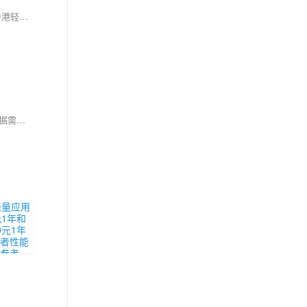
2025年阿里云服务器优惠汇总：轻量应用服务器2核2G 38元/年起，ECS 2核2G 99元/年，2核4G 199元/年，4核16G 89元/月，8核32G 160元/月，香港轻量25元/月起，新老用户同享，续费同价。
阿里云轻量应用服务器适合个人开发者、学生搭建博客、测试环境，易用且性价比高；ECS功能更强大，适合企业级应用如大数据、高流量网站。根据需求选择：轻量入门首选，ECS专业之选。