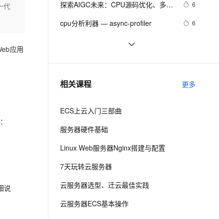
安全
探索AIGC未来：CPU源码优化、多
我要投诉
e-1.1-I2V
Cosyvoice-V3-Flash
6
一代
PolarDB
上云场景组合购
Milvus 弹性伸缩功能新增节
伴
GPU编程与中国算力瓶颈与发展
漫剧创作，剧本、分镜、视频高效生成
100%兼容MySQL、PostgreSQL，兼容Oracle，支持集中和分布式
覆盖90%+业务场景，专享组合折扣价
点支持范围
畅自然，细节丰富
高表现力语音合成大模型，语音克隆听感自然
VPN
cpu分析利器 — async-profiler
6
ernetes 版 ACK
云聚AI 严选权益
AI 原生数据库服务发布
SSL 证书
解决(ARM64-ARMV8)嵌入式Linux系
2
2V
Fun-ASR
，一键激活高效办公新体验
理容器应用的 K8s 服务
精选AI产品，从模型到应用全链提效
Agent 数据网关
eb应用
统下X264编码提示：libx264 ：use 
文戏情感细腻自然，动作戏激烈拳拳到肉，实现更强表演能力
支持中英文自由切换，具备更强的噪声鲁棒性
堡垒机
linux下查看cpu、内存和硬盘大小
8
cpu capability none！
AI 用量加速计划
云原生数据库 PolarDB
防火墙
、识别商机，让客服更高效、服务更出色。
2024阿里云幻兽帕鲁/Palworld服务器
新老同享，达量后返
Agentic Database 发布
6
相关课程
更多
价格表(CPU/内存/带宽/磁盘收费标准)
主机安全
应用
ECS上云入门三部曲
千问办公
NEW
AI 应用及服务市场
比：
的智能体编程平台
一站式AI生产力平台
服务器硬件基础
AI 应用
伶鹊
Linux Web服务器Nginx搭建与配置
企业级人与Agent协作平台，接入和调度多个数字员工
智能客服平台，对话机器人、对话分析、智能外呼
大模型
7天玩转云服务器
大模型服务平台百炼 - 全妙
自然语言处理
云服务器选型、迁云最佳实践
应用创作平台
多模态内容创作工具，已接入 DeepSeek
细说
数据标注
云服务器ECS基本操作
机器学习