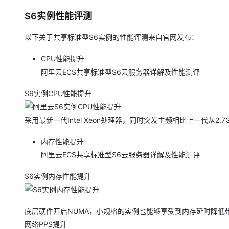
大模型解决方案
S6实例性能评测
迁移与运维管理
快速部署 Dify，高效搭建 
以下关于共享标准型S6实例的性能评测来自官网发布：
专有云
CPU性能提升
10 分钟在聊天系统中增加
阿里云ECS共享标准型S6云服务器详解及性能测评
S6实例CPU性能提升
采用最新一代Intel Xeon处理器，同时突发主频相比上一代从2.
内存性能提升
阿里云ECS共享标准型S6云服务器详解及性能测评
S6实例内存性能提升
底层硬件开启NUMA，小规格的实例也能够享受到内存延时降低
网络PPS提升