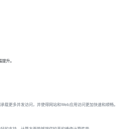
幅提升。
例承载更多并发访问，并使得网站和Web应用访问更加快速和顺畅。
较好的支持，计算方面能够提供较高的峰值计算性能。