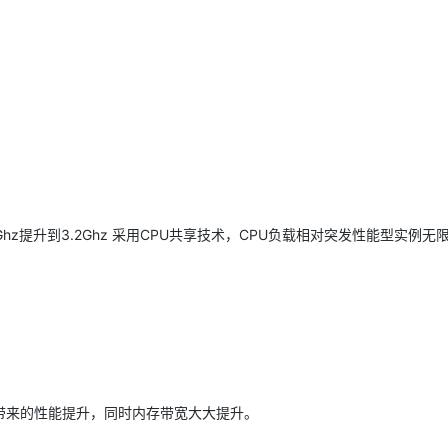
AI 应用
10分钟微调：让0.6B模型媲美235B模
多模态数据信
型
依托云原生高可用架构,实现Dify私有化部署
用1%尺寸在特定领域达到大模型90%以上效果
一个 AI 助手
超强辅助，Bol
即刻拥有 DeepSeek-R1 满血版
在企业官网、通讯软件中为客户提供 AI 客服
多种方案随心选，轻松解锁专属 DeepSeek
7Ghz提升到3.2Ghz 采用CPU共享技术，CPU负载相对突发性能型实例无
带来的性能提升，同时内存带宽大大提升。