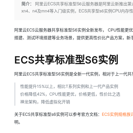
存储
天池大赛
Qwen3.7-Plus
简介：
阿里云ECS共享标准型S6云服务器是阿里云新推出第六
云解析DNS
解决方案免费试用 新老
电子合同
xn4、n4及mn4等入门级实例，ECS共享型s6实例CPU
最高领取价值200元试用
能看、能想、能动手的多模
安全
网络与CDN
AI 算法大赛
畅捷通
大数据开发治理平台 Data
AI 产品 免费试用
网络
安全
云开发大赛
Qwen3-VL-Plus
Tableau 订阅
1亿+ 大模型 tokens 和 
阿里云ECS云服务器共享标准型S6实例全新发布， CPU性能更
可观测
入门学习赛
中间件
AI空中课堂在线直播课
搭建、测试环境搭建等业务场景，提供更高性价比产品方案，新手
云防火墙
140+云产品 免费试用
上云与迁云
云原生的云上边界网络安全
产品新客免费试用，最长1
数据库
生态解决方案
大模型服务
ECS共享标准型S6实例
企业出海
大模型ACA认证体验
大数据计算
助力企业全员 AI 认知与能
行业生态解决方案
千问AI平台-Token Plan
政企业务
媒体服务
阿里云ECS共享标准型S6实例是全新一代实例，相对于上一代共享
开发者生态解决方案
企业服务与云通信
性能提升15%以上，相比T系列实例和上一代产品实例
千问AI平台-模型体验
AI 开发和 AI 应用解决
价格降低42%，CPU性能更优，价格更低，性价比之选
在线体验全尺寸、多种模态
域名与网站
神龙架构，降低虚拟化开销
Happy 系列大模型
终端用户计算
关于ECS共享标准型s6实例可以参考官方文档：
ECS实例规格族详
Serverless
明。
开发工具