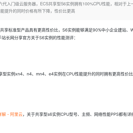
Deepseek-v4-pro
HappyHors
代入门级云服务器，ECS共享型S6实例拥有100%CPU性能，相对于上
同享
万小智 AI 建站低至 15元/月
Qoder CN
AI 短剧/漫剧
云原生数据库 
快递物流查询
WordPress
成为服务伙
高校合作
内存性能提升的同时价格有所下降，性价比更高
点，立即开启云上创新
覆盖公网/内网、递归/权威、移动APP等全场景解析服务
送.CN域名，送备案服务码
基于千问大模型等，支持代码智能生成、研发智能问答
AI助力短剧
态智能体模型
旗舰 MoE 大模型，百万上下文与顶尖推理能力
图生视频，流
Ubuntu
服务生态伙伴
云工开物
企业应用
Works
Night Plan 支持 Qwen 3.8-Max
云原生大数据计算服务 MaxCompute
AI 办公
容器服务 Kub
NEW
GLM-5.2
Wan2.7-T
Red Hat
30+ 款产品免费体验
Data Agent 驱动的一站式 Data+AI 开发治理平台
夜间 5 折，Qwen/Meoo/TokenPlan 客户专享
面向分析的企业级SaaS模式云数据仓库
AI智能应用
提供一站式管
优共享标准型产品具有更高性价比，S6实例能够满足90%中小企业建站、W
科研合作
视觉 Coding、空间感知、多模态思考等全面升级
1M上下文，专为长程任务能力而生
ERP
堂（旗舰版）
SUSE
站长网分享官方关于S6实例的性能测评：
智能客服
CRM
防护产品
2个月
自动承接线索
建站小程序
OA 办公系统
AI 应用构建
大模型原生
力提升
财税管理
模板建站
Qoder
大模型服务平台百炼-应用模版
HOT
NEW
型实例xn4、n4、mn4、e4实例在CPU性能提升的同时拥有更高性价
面向真实软件
个人版上线、团队版降价；千问3.8-Max首发发尝鲜
丰富多元化的应用模版和解决方案
400电话
定制建站
万有无界
大模型服务平台百炼-智能体
方案
广告营销
模板小程序
的模型效果
灵活可视化地构建企业级 Agent
定制小程序
秒悟
人工智能平台 PAI
APP 开发
云端极速 AI 
新一代 AI 视频生成模型，深度适配广告营销等场景
AI Native 的算法工程平台，一站式完成建模、训练、推理服务部署
解 - 阿里云
，关于共享型s6实例CPU型号、主频、网络性能PPS都有详
建站系统