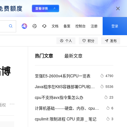
文档
备案
控制台
注册
登录
个人
积分
发布
验
作计划
器
AI 活动
专业服务
服务伙伴合作计划
开发者社区
加入我们
产品动态
服务平台百炼
阿里云 OPC 创新助力计划
热门文章
最新文章
一站式生成采购清单，支持单品或批量购买
可编辑精美 PPT 文稿
S产品伙伴计划（繁花）
峰会
CS
造的大模型服务与应用开发平台
Agency Agents：拥有专属领域专家
AI 生产力先锋
Al MaaS 服务伙伴赋能合作
域名
博文
Careers
至高可申请百万元
Qwen3.8-Max 模型上线
站博
 轻松生成专业的 PPT
开启高性价比 AI 编程新体验
弹性可伸缩的云计算服务
先锋实践拓展 AI 生产力的边界
多领域专家智能体,一键组建 AI 虚拟交付团队
Token 补贴，五大权
计划
海大会
伙伴信用分合作计划
商标
问答
社会招聘
至强E5-2600v4系列CPU一览表
4790
益加速 OPC 成功
帕鲁游戏服务器
SS
HappyHorse 打造一站式影视创作平台
飞天发布时刻
HOT
Open Search 向量检索版支
划
备案
电子书
校园招聘
联机服务器，轻松开启游戏
视频创作，一键激活电商全链路生产力
稳定、安全、高性价比、高性能的云存储服务
所见，即是所愿
持视频检索 Pipeline 功能
可视化编排打通从文字构思到成片全链路闭环
更多支持
Java程序在K8S容器部署CPU和
5536
划
公司注册
镜像站
视频生成
语音识别与合成
Memory资源限制相关设置
 智能体与工作流应用
漫剧工坊：一站式动画创作平台
AI 实训营
应用身份服务 (IDaaS)
cpu不支持avx指令集怎么办
23
合作伙伴培训与认证
划
上云迁移
站生成，高效打造优质广告素材
全接入的云上超级电脑
通过阿里云百炼高效搭建AI应用,助力高效开发
快速生产连贯的高质量长漫剧
从基础到进阶，Agent 创客手把手教你
OpenClaw 管理能力上线
版权
lScope
我要反馈
e-1.1-T2V
Qwen3-TTS-Flash
计算机基础-------硬盘、内存、cpu的
6
查询合作伙伴
n Alibaba Cloud ISV 合作
代维服务
建企业门户网站
10 分钟搭建微信、支付宝小程序
MaxCompute MaxFrame 提
理解
畅细腻的高质量视频
离线语音合成大模型，多语言方言自适应，低延迟高稳定
创新加速
cpulimit 限制进程 CPU 资源 _ 笔记
ope
登录合作伙伴管理后台
3
我要建议
站，无忧落地极速上线
以可视化方式快速构建移动和 PC 门户网站
国内短信简单易用，安全可靠，秒级触达，全球覆盖200+国家和地区。
高效部署网站，快速应用到小程序
供自动弹性内存功能