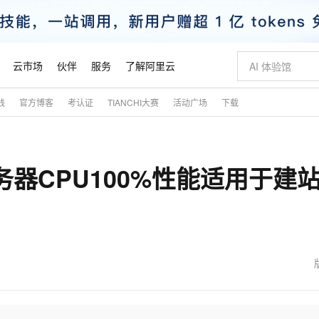
云市场
伙伴
服务
了解阿里云
践
官方博客
考认证
TIANCHI大赛
活动广场
下载
AI 特惠
数据与 API
成为产品伙伴
企业增值服务
最佳实践
价格计算器
AI 场景体
基础软件
产品伙伴合
阿里云认证
市场活动
配置报价
大模型
自助选配和估算价格
步到位
智启 AI 普惠权益
产品生态集成认证中心
企业支持计划
云上春晚
域名与网站
Qwen Audio：打造专属 AI 语音助手
千问官方 MaaS 平台，为开发者和 Agent 而生，新用户赠送 1 亿 + tokens 额度
一句话生成原生
AI Coding
阿里云Maa
2026 阿里云
云服务器 E
为企业打
数据集
Windows
大模型认证
模型
NEW
NEW
务器CPU100%性能适用于建
格式还原
值低价云产品抢先购
至高享 1亿+免费 tokens，加速 Al 应用落地
提供智能易用的域名与建站服务
Qwen-Audio-3.0-Realtime 端到端实时语音角色扮演
输入一句话想法,
智能编程，一键
安全可靠、
产品生态伙伴
专家技术服务
云上奥运之旅
弹性计算合作
阿里云中企出
手机三要素
宝塔 Linux
全部认证
价格优势
开源旗舰模型
即刻拥有 DeepSeek-V4-Pro
阿里云 OPC 创新助力计划
千问大模型
一键部署幻兽
AI 电商营销
对象存储 O
大模型
产品生态伙伴工作台
企业增值服务台
云栖战略参考
云存储合作计
云栖大会
身份实名认证
CentOS
训练营
推动算力普惠，释放技术红利
最高返9万
真正可用的 1M 上下文,一次完成代码全链路开发
快速构建应用程序和网站，即刻迈出上云第一步
轻松解锁专属 DeepSeek-V4-Pro
至高百万元 Token 补贴，加速一人公司成长
多元化、高性能、安全可靠的大模型服务
一键购买专属
从图文生成到
云上的中国
数据库合作计
活动全景
短信
Docker
图片和
自进化智能体
5 分钟轻松部署专属 QwenPaw
Token Plan 模型订阅计划
数字证书管理服务（原SSL证书）
高效搭建 AI
AI 广告创作
无影云电脑
企业成长
NEW
HOT
信息公告
看见新力量
云网络合作计
OCR 文字识别
JAVA
越聪明
证享300元代金券
全托管，含MySQL、PostgreSQL、SQL Server、MariaDB多引擎
Qwen3.8-Max 首发尝鲜，限时加量 10 倍，夜间低至2折
实现全站HTTPS，呈现可信的WEB访问
从聊天伙伴进化为能主动干活的本地数字员工
图文、视频一
随时随地安
魔搭 Mode
Kimi-K3
HappyHors
NEW
loud
服务实践
官网公告
金融模力时刻
Salesforce O
版
发票查验
全能环境
Claude Code + GStack 打造工程团队
千问办公，限时限量积分加倍
Qoder
低代码高效构
AI 建站
短信服务
型
NEW
作计划
Kimi 最新旗舰模型，长程编程与推理利器
让文字生成流
计划
创新中心
魔搭 ModelSc
健康状态
理服务
让AI从“聊天伙伴”进化为能干活的“数字员工”
安装技能 GStack，拥有专属 AI 工程团队
你的AI工作搭子，覆盖日常办公高频场景
面向真实软件的智能体编程平台
0 代码专业建
客户案例
天气预报查询
操作系统
态合作计划