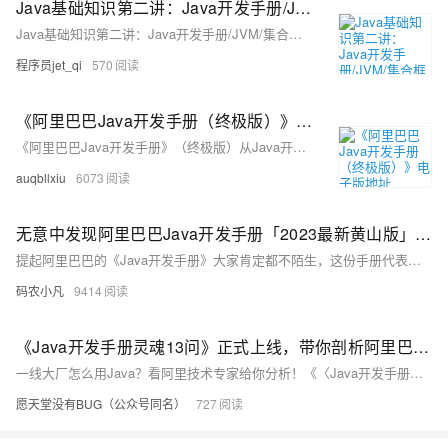
Java基础知识第二讲：Java开发手册/JVM/集合框架/异常体系/Java反射/语法知识/Java IO
Java基础知识第二讲：Java开发手册/JVM/集合框架/异常体系/Java反射/语法知识/Java IO
程序员jet_qi
570
《阿里巴巴Java开发手册（终极版）》电子版地址
《阿里巴巴Java开发手册》（终极版）从Java开发者的视角出发，内容涵盖编程规约、异常日志、单元测试、安全规约、工程结构、MySQL数据库六个维度。 本手册自发布以来，多次迭代，阅读量数以百万计，可称为Java开发者的必读手册。通过阅读本书，开发者同学可以系统地学习到如何在编程过程中高效协作、提升程序的交付质量、以及提升代码内容的创造性和优雅性。
auqbllxiu
6073
无意中发现阿里巴巴Java开发手册「2023最新黄山版」竟然发布了
提起阿里巴巴的《Java开发手册》大家肯定都不陌生，这份手册代表这Alibaba技术团队的集体智慧结晶和内部大佬的经验总结，经历了多次打磨不断的完善，随着市面上各种版本的流出，小编无意中发现了这份【黄山版】。
码农小凡
9414
《Java开发手册灵魂13问》正式上线，带你剖析阿里巴巴的开发细节
一线大厂怎么用Java？看阿里技术专家给你分析！《〈Java开发手册（泰山版）〉灵魂13问》电子书正式上线带你剖析阿里巴巴一线团队开发思维。
愿天堂没有BUG（公众号同名）
727