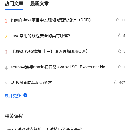
热门文章
最新文章
如何在Java项目中实现领域驱动设计（DDD）
11
1
Java常用的线程安全的类有哪些？
5
2
【Java Web编程 十三】深入理解JDBC规范
5
3
spark中连接oracle报异常java.sql.SQLException: No 
1
4
suitable driver
从JVM角度看Java多态
607
5
WebKit  上的JS直接使用Java Bean
578
6
Java 图书管理系统详解
7
7
相关课程
Java面试疑难点解析 - 面试技巧及语言基础
Java线程：新特征-原子量
720