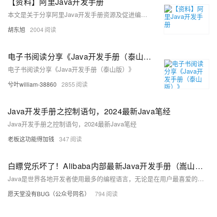
【资料】阿里Java开发手册
本文是关于分享阿里Java开发手册资源及促进编程规范学习的指南。作者以个人经历引入，讲述了公司领导通过细致讲解阿里Java开发手册，提升了团队对代码质量和编程规范的认识
胡东旭
2004
电子书阅读分享《Java开发手册（泰山版）》
电子书阅读分享《Java开发手册（泰山版）》
兮叶william-38860
2855
Java开发手册之控制语句，2024最新Java笔经
Java开发手册之控制语句，2024最新Java笔经
老板这功能得加钱
347
白瞟党乐坏了！Alibaba内部最新Java开发手册（嵩山版）灵魂17问
Java是世界各地开发者使用最多的编程语言，无论是在用户最喜爱的编程语言排行榜、程序员薪资榜单、编程入门首选语言等榜单上都是常年占据前三的位置的一种语言，但它也是最难学的语言之一。而《Java开发手册》可以算是学习Java，规范写法的必读书目了，那么你知道为什么要按照规约来吗？
愿天堂没有BUG（公众号同名）
794