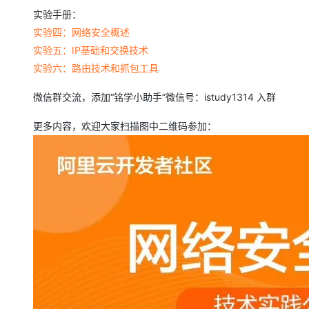
大模型解决方案
实验手册：
迁移与运维管理
实验四：网络安全概述
快速部署 Dify，高效搭建 
实验五：IP基础和交换技术
专有云
实验六：路由技术和抓包工具
10 分钟在聊天系统中增加
微信群交流，添加“铭学小助手”微信号：istudy1314 入群
更多内容，欢迎大家扫描图中二维码参加：