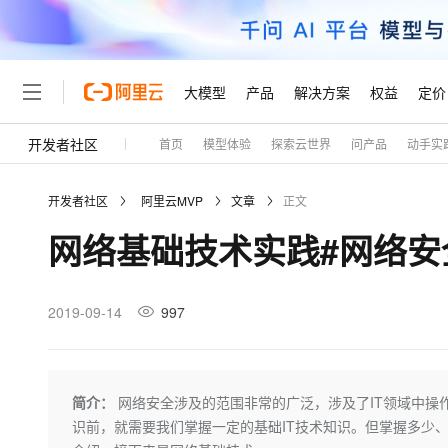
大模型
产品
解决方案
权益
定价
开发者社区
首页
模型体验
探索云世界
问产品
动手实
大模型
产品
解决方案
权益
定价
云市场
伙伴
服务
了解阿里云
精选产品
精选解决方案
普惠上云
产品定价
精选商城
成为销售伙伴
售前咨询
为什么选择阿里云
千问AI平台
开发者社区
阿里云MVP
文章
正文
了解云产品的定价详情
大模型服务平台百炼
千问办公，解锁你的工作
普惠上云 官方力荐
分销伙伴
在线服务
网站建设
什么是云计算
大
网络基础技术实践#网络安
大模型服务与应用平台
企业级Agent产品，直接
云服务器38元/年起，超
咨询伙伴
多端小程序
技术领先
云上成本管理
售后服务
轻量应用服务器
Agency Agents：拥
官方推荐返现计划
大模型
精选产品
精选解决方案
Salesforce 国际版订阅
稳定可靠
管理和优化成本
推荐新用户得奖励，单订单
销售伙伴合作计划
2019-09-14
997
自助服务
友盟天域
安全合规
人工智能与机器学习
AI
文本生成
云数据库 RDS
HappyHorse 打造一
云工开物
无影生态合作计划
在线服务
观测云
分析师报告
高校专属算力普惠，学生认
计算
互联网应用开发
Qwen3.8-Max
HOT
Salesforce On Alibaba C
工单服务
Tuya 物联网平台阿里云
研究报告与白皮书
人工智能平台 PAI
快速拥有专属 OpenClaw
简介：
网络安全涉及的范围非常的广泛，涉及了IT领域中操
大模
Consulting Partner 合
大数据
容器
智能体时代全能旗舰模型
免费试用
短信专区
一站式AI开发、训练和推
识前，就需要我们掌握一定的基础IT技术知识。但掌握多少、
蓝凌 OA
AI 大模型销售与服务生
现代化应用