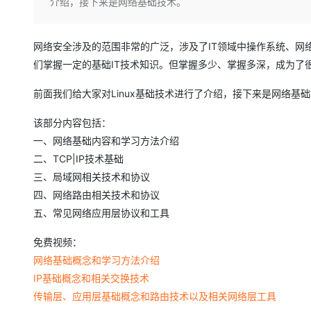
存储
天池大赛
介绍，接下来是网络基础技术。
Qwen3.7-Plus
云解析DNS
解决方案免费试用 新老
电子合同
最高领取价值200元试用
能看、能想、能动手的多模
安全
网络与CDN
AI 算法大赛
畅捷通
网络安全涉及的范围非常的广泛，涉及了IT领域中操作系统、网
大数据开发治理平台 Data
AI 产品 免费试用
网络
安全
云开发大赛
Qwen3-VL-Plus
Tableau 订阅
们掌握一定的基础IT技术知识。但掌握多少、掌握多深，成为了
1亿+ 大模型 tokens 和 
可观测
入门学习赛
中间件
AI空中课堂在线直播课
前面我们给大家对Linux基础技术进行了介绍，接下来是网络基
云防火墙
140+云产品 免费试用
上云与迁云
云原生的云上边界网络安全
产品新客免费试用，最长1
数据库
该部分内容包括：
生态解决方案
大模型服务
企业出海
大模型ACA认证体验
一、网络基础内容和学习方法介绍
大数据计算
助力企业全员 AI 认知与能
行业生态解决方案
二、TCP|IP技术基础
千问AI平台-Token Plan
政企业务
媒体服务
三、局域网相关技术和协议
开发者生态解决方案
四、网络路由相关技术和协议
企业服务与云通信
千问AI平台-模型体验
AI 开发和 AI 应用解决
五、常见网络应用层协议和工具
在线体验全尺寸、多种模态
域名与网站
免费视频：
Happy 系列大模型
终端用户计算
网络基础概念和学习方法介绍
IP基础概念和相关交换技术
Serverless
传输层、应用层基础概念和路由技术以及相关网络层工具
开发工具