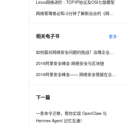
Linux网络进阶 - TCP/IP协议及OSI七层模型
网络管理者必知-2分钟了解新出台的《网络安全法》
息提取
与 AI 智能体进行实时音视频通话
从文本、图片、视频中提取结构化的属性信息
构建支持视频理解的 AI 音视频实时通话应用
t.diy 一步搞定创意建站
构建大模型应用的安全防护体系
相关电子书
更多
通过自然语言交互简化开发流程,全栈开发支持
通过阿里云安全产品对 AI 应用进行安全防护
如何面对网络安全问题的挑战？治理企业的IT是关键
2016阿里安全峰会-网络安全与区块链
2016阿里安全峰会—— 网络安全情报在企业侧的落地与实践
下一篇
一条命令迁移，帮你实现 OpenClaw 与
Hermes Agent 记忆互通！