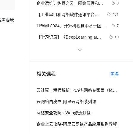
安全
我要投诉
e-1.1-I2V
Cosyvoice-V3-Flash
企业运维训练营之云上网络原理和实
8
PolarDB
上云场景组合购
Milvus 弹性伸缩功能新增节
伴
战（第2期），助力从业者在云上网络
漫剧创作，剧本、分镜、视频高效生成
100%兼容MySQL、PostgreSQL，兼容Oracle，支持集中和分布式
覆盖90%+业务场景，专享组合折扣价
点支持范围
畅自然，细节丰富
高表现力语音合成大模型，语音克隆听感自然
VPN
【工业串口和网络软件通讯平台
461
技术浪潮中站稳脚跟！
就需要我
(SuperIO)教程】六.二次开发导出
ernetes 版 ACK
云聚AI 严选权益
AI 原生数据库服务发布
SSL 证书
TPAMI 2024：计算机视觉中基于图神
2V
Fun-ASR
7
数据驱动
，一键激活高效办公新体验
理容器应用的 K8s 服务
精选AI产品，从模型到应用全链提效
Agent 数据网关
经网络和图Transformers的方法和最
文戏情感细腻自然，动作戏激烈拳拳到肉，实现更强表演能力
支持中英文自由切换，具备更强的噪声鲁棒性
堡垒机
【学习记录】《DeepLearning.ai》
10
新进展
AI 用量加速计划
云原生数据库 PolarDB
第十课：卷积神经网络
防火墙
、识别商机，让客服更高效、服务更出色。
新老同享，达量后返
Agentic Database 发布
深入理解深度学习中的卷积神经网络
4
(Convolutional Neural Networks)
（CNN）：从原理到实践
主机安全
应用
网络编程懒人入门(十四)：到底什么是
6
Socket？一文即懂！
千问办公
NEW
网络协议及应用之二：校验和
622
AI 应用及服务市场
相关课程
更多
的智能体编程平台
一站式AI生产力平台
AI 应用
伶鹊
云计算工程师解析与实战-网络专家篇（体验版）
企业级人与Agent协作平台，接入和调度多个数字员工
智能客服平台，对话机器人、对话分析、智能外呼
大模型
云网络白皮书-阿里云网络系列课
大模型服务平台百炼 - 全妙
自然语言处理
网络安全攻防 - Web渗透测试
应用创作平台
多模态内容创作工具，已接入 DeepSeek
数据标注
企业上云攻略-阿里云网络产品应用系列教程
机器学习