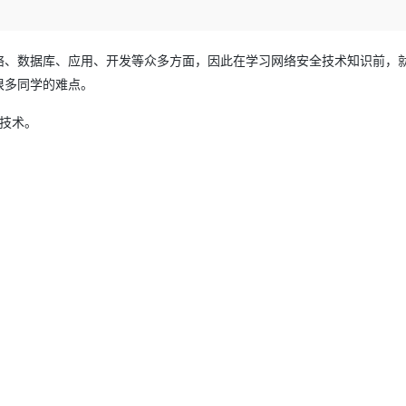
Deepseek-v4-pro
HappyHors
同享
万小智 AI 建站低至 15元/月
Qoder CN
AI 短剧/漫剧
云原生数据库 
快递物流查询
WordPress
成为服务伙
高校合作
点，立即开启云上创新
覆盖公网/内网、递归/权威、移动APP等全场景解析服务
送.CN域名，送备案服务码
基于千问大模型等，支持代码智能生成、研发智能问答
AI助力短剧
态智能体模型
旗舰 MoE 大模型，百万上下文与顶尖推理能力
图生视频，流
Ubuntu
服务生态伙伴
络、数据库、应用、开发等众多方面，因此在学习网络安全技术知识前，
云工开物
企业应用
Works
Night Plan 支持 Qwen 3.8-Max
云原生大数据计算服务 MaxCompute
AI 办公
容器服务 Kub
NEW
GLM-5.2
Wan2.7-T
Red Hat
很多同学的难点。
30+ 款产品免费体验
Data Agent 驱动的一站式 Data+AI 开发治理平台
夜间 5 折，Qwen/Meoo/TokenPlan 客户专享
面向分析的企业级SaaS模式云数据仓库
AI智能应用
提供一站式管
科研合作
视觉 Coding、空间感知、多模态思考等全面升级
1M上下文，专为长程任务能力而生
ERP
堂（旗舰版）
SUSE
础技术。
智能客服
CRM
防护产品
2个月
自动承接线索
建站小程序
OA 办公系统
AI 应用构建
大模型原生
力提升
财税管理
模板建站
Qoder
大模型服务平台百炼-应用模版
HOT
NEW
面向真实软件
个人版上线、团队版降价；千问3.8-Max首发发尝鲜
丰富多元化的应用模版和解决方案
400电话
定制建站
万有无界
大模型服务平台百炼-智能体
方案
广告营销
模板小程序
的模型效果
灵活可视化地构建企业级 Agent
定制小程序
秒悟
人工智能平台 PAI
APP 开发
云端极速 AI 
新一代 AI 视频生成模型，深度适配广告营销等场景
AI Native 的算法工程平台，一站式完成建模、训练、推理服务部署
建站系统