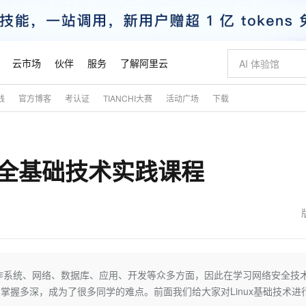
云市场
伙伴
服务
了解阿里云
践
官方博客
考认证
TIANCHI大赛
活动广场
下载
AI 特惠
数据与 API
成为产品伙伴
企业增值服务
最佳实践
价格计算器
AI 场景体
基础软件
产品伙伴合
阿里云认证
市场活动
配置报价
大模型
自助选配和估算价格
新方式
睿译宝，AI翻译排版一步到位
智启 AI 普惠权益
产品生态集成认证中心
企业支持计划
云上春晚
域名与网站
千问官方 MaaS 平台，为开发者和 Agent 而生，新用户赠送 1 亿 + tokens 额度
Qwen Aud
AI Coding
阿里云Maa
2026 阿里云
云服务器 E
为企业打
数据集
Windows
大模型认证
模型
NEW
NEW
全基础技术实践课程
交付可用成果
值低价云产品抢先购
上传文档即自动完成翻译和格式还原
至高享 1亿+免费 tokens，加速 Al 应用落地
提供智能易用的域名与建站服务
智能编程，一键
安全可靠、
产品生态伙伴
专家技术服务
云上奥运之旅
弹性计算合作
阿里云中企出
手机三要素
宝塔 Linux
全部认证
价格优势
有专属领域专家
GLM-5.2：长任务时代开源旗舰模型
阿里云 OPC 创新助力计划
千问大模型
即刻拥有 DeepS
AI 电商营销
对象存储 O
大模型
产品生态伙伴工作台
企业增值服务台
云栖战略参考
云存储合作计
云栖大会
身份实名认证
CentOS
训练营
推动算力普惠，释放技术红利
最高返9万
多领域专家智能体,一键组建 AI 虚拟交付团队
快速构建应用程序和网站，即刻迈出上云第一步
至高百万元 Token 补贴，加速一人公司成长
多元化、高性能、安全可靠的大模型服务
真正可用的 1M 上下文,一次完成代码全链路开发
轻松解锁专属 Dee
从图文生成到
云上的中国
数据库合作计
活动全景
短信
Docker
图片和
站式影视创作平台
Hermes Agent，打造自进化智能体
Token Plan 模型订阅计划
数字证书管理服务（原SSL证书）
5 分钟轻松部署
AI 广告创作
无影云电脑
企业成长
NEW
信息公告
看见新力量
云网络合作计
OCR 文字识别
JAVA
证享300元代金券
可视化编排打通从文字构思到成片全链路闭环
全托管，含MySQL、PostgreSQL、SQL Server、MariaDB多引擎
自主进化，持久记忆，越用越聪明
Qwen3.8-Max 首发尝鲜，限时加量 10 倍，夜间低至2折
实现全站HTTPS，呈现可信的WEB访问
图文、视频一
随时随地安
魔搭 Mode
Kimi-K3
HappyHors
NEW
loud
服务实践
官网公告
金融模力时刻
Salesforce O
版
发票查验
全能环境
Claude Code + GStack 打造工程团队
千问办公，限时限量积分加倍
Qoder
低代码高效构
AI 建站
短信服务
作系统、网络、数据库、应用、开发等众多方面，因此在学习网络安全技
型
NEW
作计划
Kimi 最新旗舰模型，长程编程与推理利器
让文字生成流
计划
创新中心
魔搭 ModelSc
健康状态
理服务
让AI从“聊天伙伴”进化为能干活的“数字员工”
安装技能 GStack，拥有专属 AI 工程团队
你的AI工作搭子，覆盖日常办公高频场景
面向真实软件的智能体编程平台
0 代码专业建
掌握多深，成为了很多同学的难点。前面我们给大家对Linux基础技术进
客户案例
天气预报查询
操作系统
态合作计划