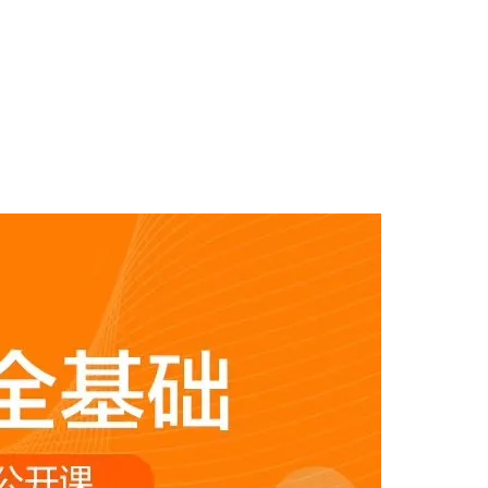
AI 应用
10分钟微调：让0.6B模型媲美235B模
多模态数据信
型
依托云原生高可用架构,实现Dify私有化部署
用1%尺寸在特定领域达到大模型90%以上效果
一个 AI 助手
超强辅助，Bol
即刻拥有 DeepSeek-R1 满血版
在企业官网、通讯软件中为客户提供 AI 客服
多种方案随心选，轻松解锁专属 DeepSeek