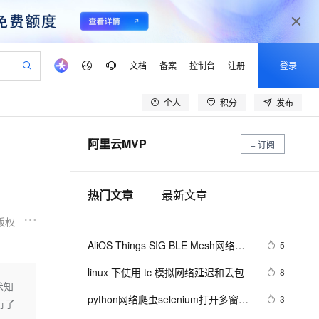
文档
备案
控制台
注册
登录
个人
积分
发布
验
作计划
器
AI 活动
专业服务
服务伙伴合作计划
开发者社区
加入我们
产品动态
服务平台百炼
阿里云 OPC 创新助力计划
阿里云MVP
一站式生成采购清单，支持单品或批量购买
+ 订阅
io：打造专属 AI 语音助手
S产品伙伴计划（繁花）
峰会
CS
造的大模型服务与应用开发平台
一句话生成原生可编辑精美 PPT 文稿
AI 生产力先锋
Al MaaS 服务伙伴赋能合作
域名
博文
Careers
至高可申请百万元
Qwen3.8-Max 模型上线
开启高性价比 AI 编程新体验
弹性可伸缩的云计算服务
Qwen-Audio-3.0-Realtime 端到端实时语音角色扮演
输入一句话想法, 轻松生成专业的 PPT
先锋实践拓展 AI 生产力的边界
Token 补贴，五大权
计划
海大会
伙伴信用分合作计划
商标
问答
社会招聘
热门文章
最新文章
益加速 OPC 成功
eek-V4-Pro
SS
一键部署幻兽帕鲁游戏服务器
飞天发布时刻
HOT
Open Search 向量检索版支
划
备案
电子书
校园招聘
pSeek-V4-Pro
视频创作，一键激活电商全链路生产力
稳定、安全、高性价比、高性能的云存储服务
一键购买专属联机服务器，轻松开启游戏
所见，即是所愿
持视频检索 Pipeline 功能
更多支持
版权
划
公司注册
镜像站
视频生成
语音识别与合成
专属 QwenPaw
漫剧工坊：一站式动画创作平台
AI 实训营
HOT
应用身份服务 (IDaaS)
AliOS Things SIG BLE Mesh网络的
5
合作伙伴培训与认证
划
上云迁移
站生成，高效打造优质广告素材
全接入的云上超级电脑
从聊天伙伴进化为能主动干活的本地数字员工
快速生产连贯的高质量长漫剧
从基础到进阶，Agent 创客手把手教你
OpenClaw 管理能力上线
介绍和搭建
lScope
我要反馈
e-1.1-T2V
Qwen3-TTS-Flash
linux 下使用 tc 模拟网络延迟和丢包
8
查询合作伙伴
n Alibaba Cloud ISV 合作
代维服务
建企业门户网站
10 分钟搭建微信、支付宝小程序
术知
MaxCompute MaxFrame 提
畅细腻的高质量视频
离线语音合成大模型，多语言方言自适应，低延迟高稳定
创新加速
ope
python网络爬虫selenium打开多窗口
登录合作伙伴管理后台
我要建议
3
站，无忧落地极速上线
以可视化方式快速构建移动和 PC 门户网站
国内短信简单易用，安全可靠，秒级触达，全球覆盖200+国家和地区。
高效部署网站，快速应用到小程序
供自动弹性内存功能
行了
与切换页面