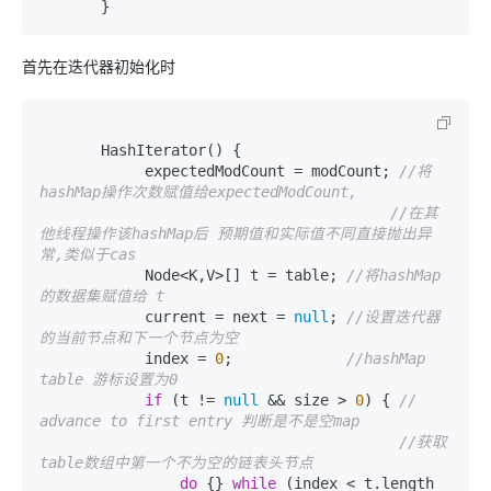
首先在迭代器初始化时
       HashIterator() {

            expectedModCount = modCount; 
//将
hashMap操作次数赋值给expectedModCount,
//在其
他线程操作该hashMap后 预期值和实际值不同直接抛出异
常,类似于cas         
            Node<K,V>[] t = table; 
//将hashMap
的数据集赋值给 t
            current = next = 
null
; 
//设置迭代器
的当前节点和下一个节点为空
            index = 
0
;             
//hashMap 
table 游标设置为0
if
 (t != 
null
 && size > 
0
) { 
// 
advance to first entry 判断是不是空map
//获取
table数组中第一个不为空的链表头节点
do
 {} 
while
 (index < t.length 