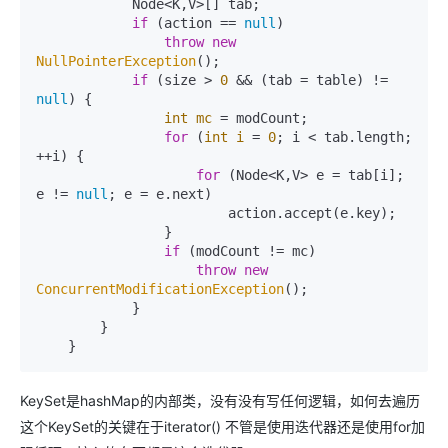
            Node<K,V>[] tab;

if
 (action == 
null
)

throw
new
NullPointerException
();

if
 (size > 
0
 && (tab = table) != 
null
) {

int
mc
=
 modCount;

for
 (
int
i
=
0
; i < tab.length; 
++i) {

for
 (Node<K,V> e = tab[i]; 
e != 
null
; e = e.next)

                        action.accept(e.key);

                }

if
 (modCount != mc)

throw
new
ConcurrentModificationException
();

            }

        }

    }
KeySet是hashMap的内部类，没有没有写任何逻辑，如何去遍历
这个KeySet的关键在于iterator() 不管是使用迭代器还是使用for加