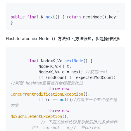
public
final
 K 
next
()
 { 
return
 nextNode().key; 
}
HashIterator.nextNode（）方法如下,方法很短，但是操作很多
final
 Node<K,V> 
nextNode
()
 {

            Node<K,V>[] t;

            Node<K,V> e = next; 
//获取next
if
 (modCount != expectedModCount) 
//判断 hashMap是否被其他线程修改过
throw
new
ConcurrentModificationException
();

if
 (e == 
null
)
//判断下一个节点是不是
为空
throw
new
NoSuchElementException
();

// 下面的操作比较复杂我们拆成多步操作
/**  current = e;//  将current 
