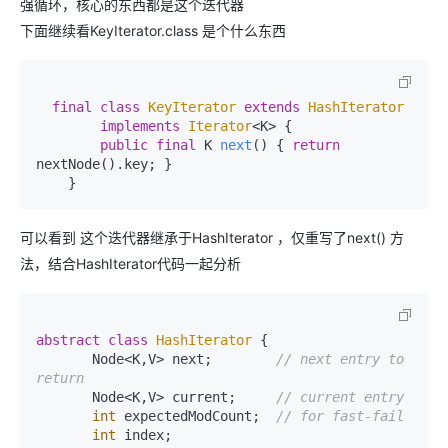
强循环，核心的东西都是这个迭代器
下面继续看KeyIterator.class 是个什么东西
final
class
KeyIterator
extends
HashIterator
implements
Iterator
<K> {

public
final
 K 
next
()
 { 
return
nextNode().key; }

    }
可以看到 这个迭代器继承于HashIterator ，仅重写了next() 方
法，结合HashIterator代码一起分析
abstract
class
HashIterator
 {

       Node<K,V> next;        
// next entry to 
return
       Node<K,V> current;     
// current entry
int
 expectedModCount;  
// for fast-fail
int
 index;
