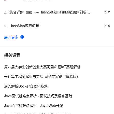
集合详解（四）----HashSet和HashMap源码剖析
2
4
（JDK1.7）
HashMap源码解析
5
5
WPF与多媒体：解锁音频视频播放新姿势——从界面设
12
6
计到代码实践，全方位教你如何在WPF应用中集成流畅
的多媒体功能
Java 集合系列10之 HashMap详细介绍(源码解析)和使用
2
7
相关课程
示例
第八届大学生创新创业大赛阿里命题IoT赛题解析
Java HashMap详解及实现原理
11
8
云计算工程师解析与实战-网络专家篇（体验版）
【Android性能优化】（一）使用SparseIntArray替换
2
9
深入解析Docker容器化技术
HashMap
【JAVA】HashMap的put()方法执行流程
10
10
Java面试疑难点解析 - 面试技巧及语言基础
Java面试疑难点解析 - Java Web开发