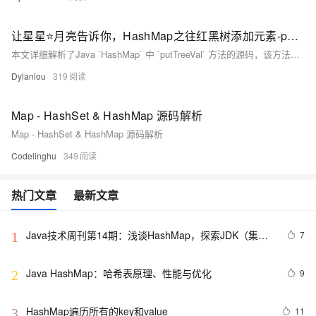
让星星⭐月亮告诉你，HashMap之往红黑树添加元素-putTreeVal方法源码解读
本文详细解析了Java `HashMap` 中 `putTreeVal` 方法的源码，该方法用于在红黑树中添加元素。当数组索引位置已存在红黑树类型的元素时，会调用此方法。具体步骤包括：从根节点开始遍历红黑树，找到合适位置插入新元素，调整节点指针，保持红黑树平衡，并确保根节点是链表头节点。通过源码解析，帮助读者深入理解 `HashMap` 的内部实现机制。
Dylaniou
319
Map - HashSet & HashMap 源码解析
Map - HashSet & HashMap 源码解析
Codelinghu
349
热门文章
最新文章
Java技术周刊第14期：浅谈HashMap，探索JDK（集合
7
1
框架）
Java HashMap：哈希表原理、性能与优化
9
2
HashMap遍历所有的key和value
11
3