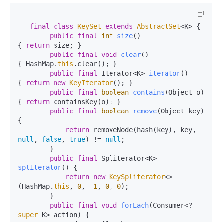
final
class
KeySet
extends
AbstractSet
<K> {

public
final
int
size
()
{ 
return
 size; }

public
final
void
clear
()
{ HashMap.
this
.clear(); }

public
final
 Iterator<K> 
iterator
()
{ 
return
new
KeyIterator
(); }

public
final
boolean
contains
(Object o)
{ 
return
 containsKey(o); }

public
final
boolean
remove
(Object key)
{

return
 removeNode(hash(key), key, 
null
, 
false
, 
true
) != 
null
;

        }

public
final
 Spliterator<K> 
spliterator
()
 {

return
new
KeySpliterator
<>
(HashMap.
this
, 
0
, -
1
, 
0
, 
0
);

        }

public
final
void
forEach
(Consumer<? 
super
 K> action)
 {
