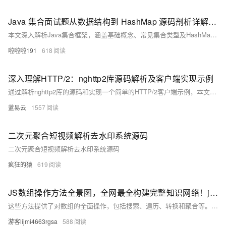
Java 集合面试题从数据结构到 HashMap 源码剖析详解及长尾考点梳理
本文深入解析Java集合框架，涵盖基础概念、常见集合类型及HashMap的底层数据结构与源码实现。从Collection、Map到Iterator接口，逐一剖析其特性与应用场景。重点解读HashMap在JDK1.7与1.8中的数据结构演变，包括数组+链表+红黑树优化，以及put方法和扩容机制的实现细节。结合订单管理与用户权限管理等实际案例，展示集合框架的应用价值，助你全面掌握相关知识，轻松应对面试与开发需求。
啦啦啦191
618
深入理解HTTP/2：nghttp2库源码解析及客户端实现示例
通过解析nghttp2库的源码和实现一个简单的HTTP/2客户端示例，本文详细介绍了HTTP/2的关键特性和nghttp2的核心实现。了解这些内容可以帮助开发者更好地理解HTTP/2协议，提高Web应用的性能和用户体验。对于实际开发中的应用，可以根据需要进一步优化和扩展代码，以满足具体需求。
蓝易云
1557
二次元聚合短视频解析去水印系统源码
二次元聚合短视频解析去水印系统源码
疯狂的猿
619
JS数组操作方法全景图，全网最全构建完整知识网络！js数组操作方法全集（实现筛选转换、随机排序洗牌算法、复杂数据处理统计等情景详解，附大量源码和易错点解析）
这些方法提供了对数组的全面操作，包括搜索、遍历、转换和聚合等。通过分为原地操作方法、非原地操作方法和其他方法便于您理解和记忆，并熟悉他们各自的使用方法与使用范围。详细的案例与进阶使用，方便您理解数组操作的底层原理。链式调用的几个案例，让您玩转数组操作。 只有锻炼思维才能可持续地解决问题，只有思维才是真正值得学习和分享的核心要素。如果这篇博客能给您带来一点帮助，麻烦您点个赞支持一下，还可以收藏起来以备不时之需，有疑问和错误欢迎在评论区指出~
游客lijmi4663rgsa
588