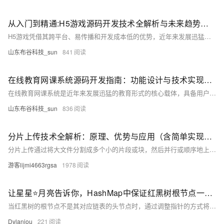
从入门到精通:H5游戏源码开发技术全解析与未来趋势洞察
H5游戏凭借其跨平台、易传播和开发成本低的优势，近年来发展迅猛。接下来，让我们深入了解 H5 游戏源码开发的技术教程以及未来的发展趋势。
山东布谷科技_sun
841
在线教育网课系统源码开发指南：功能设计与技术实现深度解析
在线教育网课系统是近年来发展迅猛的教育形式的核心载体，具备用户管理、课程管理、教学互动、学习评估等功能。本文从功能和技术两方面解析其源码开发，涵盖前端（HTML5、CSS3、JavaScript等）、后端（Java、Python等）、流媒体及云计算技术，并强调安全性、稳定性和用户体验的重要性。
山东布谷科技_sun
836
分片上传技术全解析：原理、优势与应用（含简单实现源码）
分片上传通过将大文件分割成多个小的片段或块，然后并行或顺序地上传这些片段，从而提高上传效率和可靠性，特别适用于大文件的上传场景，尤其是在网络环境不佳时，分片上传能有效提高上传体验。 博客不应该只有代码和解决方案，重点应该在于给出解决方案的同时分享思维模式，只有思维才能可持续地解决问题，只有思维才是真正值得学习和分享的核心要素。如果这篇博客能给您带来一点帮助，麻烦您点个赞支持一下，还可以收藏起来以备不时之需，有疑问和错误欢迎在评论区指出~
游客lijmi4663rgsa
1978
让星星⭐月亮告诉你，HashMap中保证红黑树根节点一定是对应链表头节点moveRootToFront()方法源码解读
当红黑树的根节点不是其对应链表的头节点时，通过调整指针的方式将其移动至链表头部。具体步骤包括：从链表中移除根节点，更新根节点及其前后节点的指针，确保根节点成为新的头节点，并保持链表结构的完整性。此过程在Java的`HashMap$TreeNode.moveRootToFront()`方法中实现，确保了高效的数据访问与管理。
Dylaniou
221