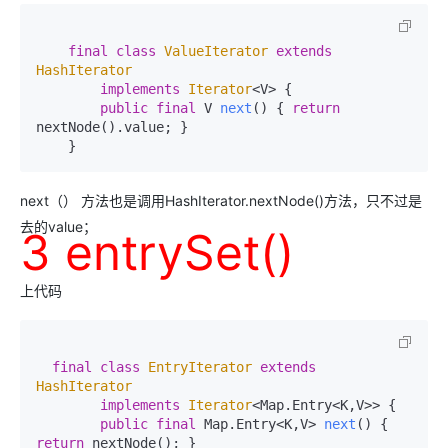
final
class
ValueIterator
extends
HashIterator
implements
Iterator
<V> {

public
final
 V 
next
()
 { 
return
nextNode().value; }

    }
next（） 方法也是调用HashIterator.nextNode()方法，只不过是
去的value；
3 entrySet()
上代码
final
class
EntryIterator
extends
HashIterator
implements
Iterator
<Map.Entry<K,V>> {

public
final
 Map.Entry<K,V> 
next
()
 { 
return
 nextNode(); }
