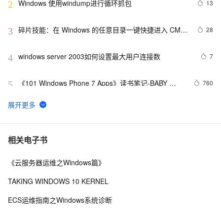
Windows 使用windump进行循环抓包
13
2
碎片技能：在 Windows 的任意目录一键快捷进入 CMD 
28
3
命令行界面
windows server 2003如何设置最大用户连接数
7
4
《101 Windows Phone 7 Apps》读书笔记-BABY 
760
5
MILESTONES
新版Maps for Windows 10可更轻松驾驭复杂路径
515
6
音视频windows安装ffmpeg6.0并使用vs调试源码笔记
11
7
相关电子书
《云服务器运维之Windows篇》
Web性能优化工具WebPageTest（三）——本地部署
7
8
（Windows 7版本）
TAKING WINDOWS 10 KERNEL
重新想象 Windows 8 Store Apps (39) - 契约: Share 
656
9
ECS运维指南之Windows系统诊断
Contract
《101 Windows Phone 7 Apps》读书笔记-
3
10