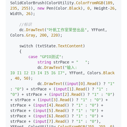
SolidColorBrush(ColorUtility
.ColorFromRGB
(
189
, 
235
, 
255
)), 
new
 Pen(Color
.Black
), 
0
, Height-
26
, 
Width, 
26
);

//标识
    dc
.DrawText
(
"叶帆工作室荣誉出品"
, YFFont, 
Colors
.Gray
, 
200
, 
220
);

    switch (txtState
.TextContent
)

    {

case
"GPIO测试"
:

string
 strPace = 
"   "
;

            dc
.DrawText
(
"输入: 
I0 I1 I2 I3 I4 I5 I6 I7"
, YFFont, Colors
.Black
, 
40
, 
50
);

            dc
.DrawText
((
input
[
0
]
.Read
() ? 
"1"
: 
"0"
) + strPace + (
input
[
1
]
.Read
() ? 
"1"
 : 
"0"
) + strPace + (
input
[
2
]
.Read
() ? 
"1"
 : 
"0"
) 
+ strPace + (
input
[
3
]
.Read
() ? 
"1"
 : 
"0"
) + 
strPace + (
input
[
4
]
.Read
() ? 
"1"
 : 
"0"
) + 
strPace + (
input
[
5
]
.Read
() ? 
"1"
 : 
"0"
) + 
strPace + (
input
[
6
]
.Read
() ? 
"1"
 : 
"0"
) + 
strPace + (
input
[
7
]
.Read
() ? 
"1"
 : 
"0"
), 
YFFont, ColorUtility
.ColorFromRGB
(
255
, 
255
, 
0
), 