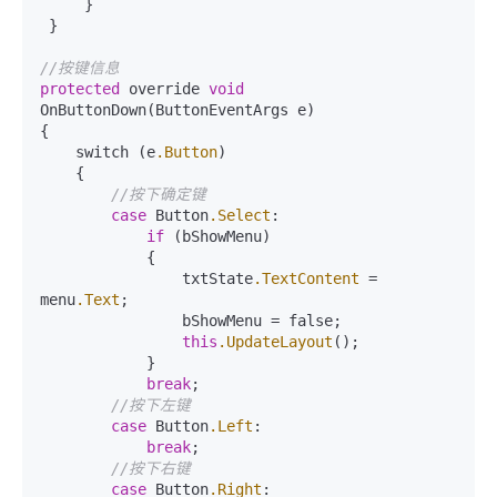
     }

 }

//按键信息
protected
 override 
void
OnButtonDown(ButtonEventArgs e)

{

    switch (e
.Button
)

    {

//按下确定键
case
 Button
.Select
:

if
 (bShowMenu)

            {

                txtState
.TextContent
 = 
menu
.Text
;

                bShowMenu = false;

this
.UpdateLayout
();

            }

break
;

//按下左键
case
 Button
.Left
:

break
;

//按下右键
case
 Button
.Right
:
