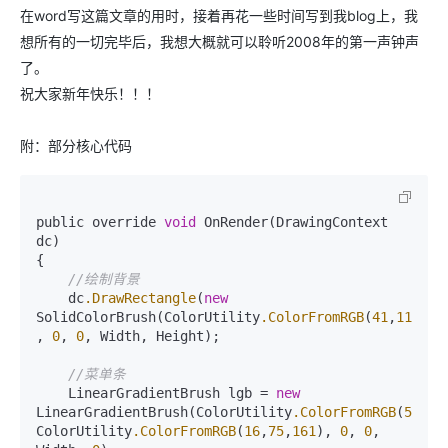
在word写这篇文章的用时，接着再花一些时间写到我blog上，我
想所有的一切完毕后，我想大概就可以聆听2008年的第一声钟声
了。
祝大家新年快乐！！！
附：部分核心代码
public override 
void
 OnRender(DrawingContext 
dc)

{

//绘制背景              
    dc
.DrawRectangle
(
new
SolidColorBrush(ColorUtility
.ColorFromRGB
(
41
,
113
,
18
, 
0
, 
0
, Width, Height);

//菜单条
    LinearGradientBrush lgb = 
new
LinearGradientBrush(ColorUtility
.ColorFromRGB
(
51
,
16
ColorUtility
.ColorFromRGB
(
16
,
75
,
161
), 
0
, 
0
, 