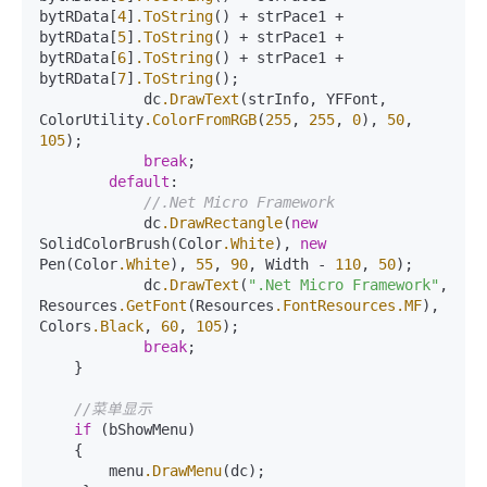
bytRData[
4
]
.ToString
() + strPace1 + 
bytRData[
5
]
.ToString
() + strPace1 + 
bytRData[
6
]
.ToString
() + strPace1 + 
bytRData[
7
]
.ToString
();

            dc
.DrawText
(strInfo, YFFont, 
ColorUtility
.ColorFromRGB
(
255
, 
255
, 
0
), 
50
, 
105
);

break
;

default
:

//.Net Micro Framework
            dc
.DrawRectangle
(
new
SolidColorBrush(Color
.White
), 
new
Pen(Color
.White
), 
55
, 
90
, Width - 
110
, 
50
);

            dc
.DrawText
(
".Net Micro Framework"
, 
Resources
.GetFont
(Resources
.FontResources
.MF
), 
Colors
.Black
, 
60
, 
105
);

break
;

    }

//菜单显示
if
 (bShowMenu)

    {

        menu
.DrawMenu
(dc);
