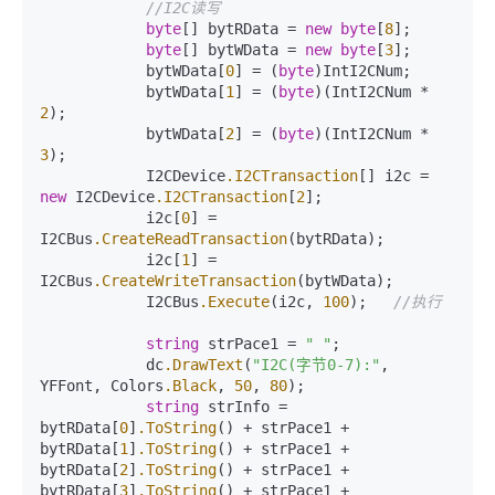
//I2C读写
byte
[] bytRData = 
new
byte
[
8
];

byte
[] bytWData = 
new
byte
[
3
];

            bytWData[
0
] = (
byte
)IntI2CNum;

            bytWData[
1
] = (
byte
)(IntI2CNum * 
2
);

            bytWData[
2
] = (
byte
)(IntI2CNum * 
3
);

            I2CDevice
.I2CTransaction
[] i2c = 
new
 I2CDevice
.I2CTransaction
[
2
];

            i2c[
0
] = 
I2CBus
.CreateReadTransaction
(bytRData);

            i2c[
1
] = 
I2CBus
.CreateWriteTransaction
(bytWData);

            I2CBus
.Execute
(i2c, 
100
);   
//执行
string
 strPace1 = 
" "
;

            dc
.DrawText
(
"I2C(字节0-7):"
, 
YFFont, Colors
.Black
, 
50
, 
80
);

string
 strInfo = 
bytRData[
0
]
.ToString
() + strPace1 + 
bytRData[
1
]
.ToString
() + strPace1 + 
bytRData[
2
]
.ToString
() + strPace1 + 
bytRData[
3
]
.ToString
() + strPace1 + 