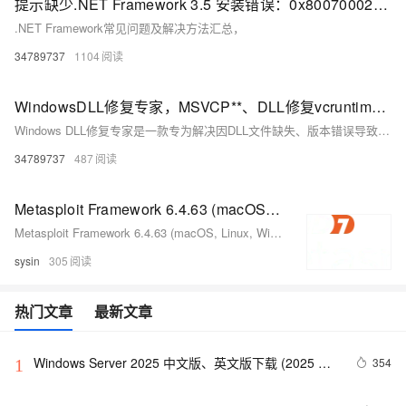
提示缺少.NET Framework 3.5 安装错误：0x80070002、0x800F0950\0x80004002
.NET Framework常见问题及解决方法汇总，
34789737
1104
WindowsDLL修复专家，MSVCP**、DLL修复vcruntime**、DLL修复、`.Net Framework`缺失、DirectX类DLL修复、VC运行库修复
Windows DLL修复专家是一款专为解决因DLL文件缺失、版本错误导致的软件或游戏无法运行问题的系统工具。它支持一键扫描和修复各类DLL异常，涵盖MSVCP、vcruntime、.NET Framework、DirectX等多种常见问题。具备自动检测、备份还原功能，确保修复过程安全可靠。适用于软件报错、系统异常及新系统适配场景，降低用户手动修复门槛，提升系统稳定性与兼容性。
34789737
487
Metasploit Framework 6.4.63 (macOS, Linux, Windows) - 开源渗透测试框架
Metasploit Framework 6.4.63 (macOS, Linux, Windows) - 开源渗透测试框架
sysin
305
热门文章
最新文章
Windows Server 2025 中文版、英文版下载 (2025 年 
354
1
9 月更新)