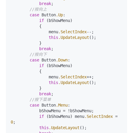
break
;

//按向上
case
 Button
.Up
:

if
 (bShowMenu)

            {

                menu
.SelectIndex
--;

this
.UpdateLayout
();

            }

break
;

//按向下
case
 Button
.Down
:

if
 (bShowMenu)

            {

                menu
.SelectIndex
++;

this
.UpdateLayout
();

            }

break
;

//按下菜单
case
 Button
.Menu
:

            bShowMenu = !bShowMenu;

if
 (bShowMenu) menu
.SelectIndex
 = 
0
;

this
.UpdateLayout
();
