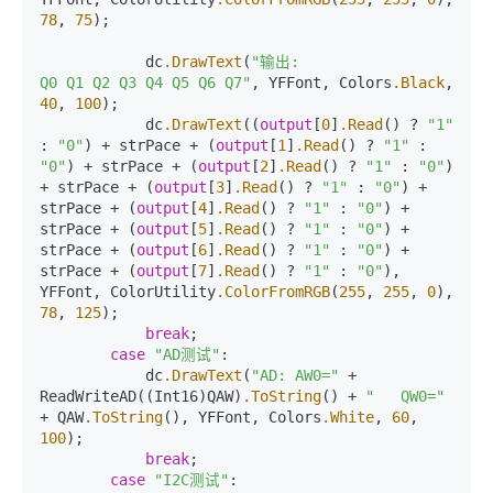
78
, 
75
);

            dc
.DrawText
(
"输出: 
Q0 Q1 Q2 Q3 Q4 Q5 Q6 Q7"
, YFFont, Colors
.Black
, 
40
, 
100
);

            dc
.DrawText
((
output
[
0
]
.Read
() ? 
"1"
: 
"0"
) + strPace + (
output
[
1
]
.Read
() ? 
"1"
 : 
"0"
) + strPace + (
output
[
2
]
.Read
() ? 
"1"
 : 
"0"
) 
+ strPace + (
output
[
3
]
.Read
() ? 
"1"
 : 
"0"
) + 
strPace + (
output
[
4
]
.Read
() ? 
"1"
 : 
"0"
) + 
strPace + (
output
[
5
]
.Read
() ? 
"1"
 : 
"0"
) + 
strPace + (
output
[
6
]
.Read
() ? 
"1"
 : 
"0"
) + 
strPace + (
output
[
7
]
.Read
() ? 
"1"
 : 
"0"
), 
YFFont, ColorUtility
.ColorFromRGB
(
255
, 
255
, 
0
), 
78
, 
125
);

break
;

case
"AD测试"
:

            dc
.DrawText
(
"AD: AW0="
 + 
ReadWriteAD((Int16)QAW)
.ToString
() + 
"   QW0="
+ QAW
.ToString
(), YFFont, Colors
.White
, 
60
, 
100
);

break
;

case
"I2C测试"
:
