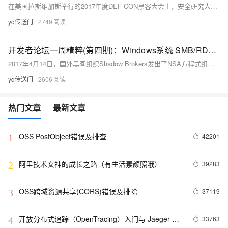
在美国拉斯维加斯举行的2017年度DEF CON黑客大会上，安全研究人员公布了Windows系统上的一个长达20年没有发现的漏洞，该漏洞名为“SMBLoris”，黑客可以轻松的使用简短的20行代码利用该漏洞即可发起DoS攻击导致系统内存资源耗尽，该漏洞影响Windows 2000及以上系统的SMBv...
yq传送门
2749
开发者论坛一周精粹(第四期)：Windows系统 SMB/RDP远程命令执行漏洞
2017年4月14日，国外黑客组织Shadow Brokers发出了NSA方程式组织的机密文档，包含了多个Windows 远程漏洞利用工具，该工具包可以可以覆盖全球70%的Windows服务器，为了确保您在阿里云上的业务安全，请您关注。
yq传送门
2606
热门文章
最新文章
OSS PostObject错误及排查
42201
1
阿里技术女神的成长之路（有生活素颜照哦）
39283
2
OSS跨域资源共享(CORS)错误及排除
37119
3
开放分布式追踪（OpenTracing）入门与 Jaeger 实
33763
4