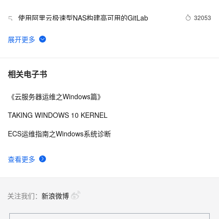
现
使用阿里云极速型NAS构建高可用的GitLab
32053
5
现代IM系统中消息推送和存储架构的实现
30946
6
日志服务（原SLS）新功能发布(9)--Logtail配置支持
26163
7
相关电子书
主题（Topic）设置功能
《云服务器运维之Windows篇》
使用日志服务LogHub替换Kafka
25899
8
TAKING WINDOWS 10 KERNEL
日志服务与SIEM集成方案实战（二）：syslog篇
24500
9
ECS运维指南之Windows系统诊断
OSS重磅推出OSS Select——使用SQL选取文件的
24051
10
查看更多
内容
关注我们：
新浪微博