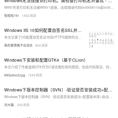
Windows无法连接到打印机，请检查打印机名并重试 - 配置Windows 共享打印机出错；
WIN7共享打印机无法被WIN11连接，出现错误代码0x0000011b或0x00000709，可能是系统版本不兼容所致。本文提供多个轻量级修复工具，无需安装，双击即用，专为解决此类小问题设计，操作简单，适合普通用户快速修复打印机连接异常。
啦啦啦191
1402
Windows IIS 10如何配置自签名SSL并实现自动跳转
本文记录了IIS配置自签名证书及HTTPS跳转的注意事项。包括解决443端口占用问题、URL Rewrite插件安装与配置、web.config修改方法，以及避免因旧教程导致的配置错误。
鱼的爱情看不出泪水
844
Windows下安装和配置GTK4（基于CLion）
本文介绍了作者选择GTK作为C语言图形库的原因，包括代码简洁、控件丰富和界面美观，并分享了在Windows环境下通过MSYS2安装GTK4及在CLion中配置开发环境的详细步骤。
6t65p6vo2zyjg
1243
Windows下版本控制器（SVN）-验证是否安装成功+配置版本库+启动服务器端程序
Windows下版本控制器（SVN）-验证是否安装成功+配置版本库+启动服务器端程序
刘大猫.
345