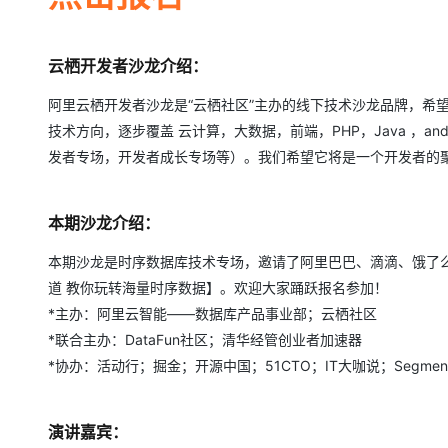
大模型解决方案
迁移与运维管理
快速部署 Dify，高效搭建 
云栖开发者沙龙介绍：
专有云
阿里云栖开发者沙龙是“云栖社区”主办的线下技术沙龙品牌，希
10 分钟在聊天系统中增加
技术方向，逐步覆盖 云计算，大数据，前端，PHP，Java ，a
发者专场，开发者成长专场等）。我们希望它将是一个开发者的聚集
本期沙龙介绍：
本期沙龙是时序数据库技术专场，邀请了阿里巴巴、滴滴、饿了
道 教你玩转海量时序数据】。欢迎大家踊跃报名参加！
*主办：阿里云智能——数据库产品事业部；云栖社区
*联合主办：DataFun社区；清华经管创业者加速器
*协办：活动行；掘金；开源中国；51CTO；IT大咖说；Segment
演讲嘉宾：