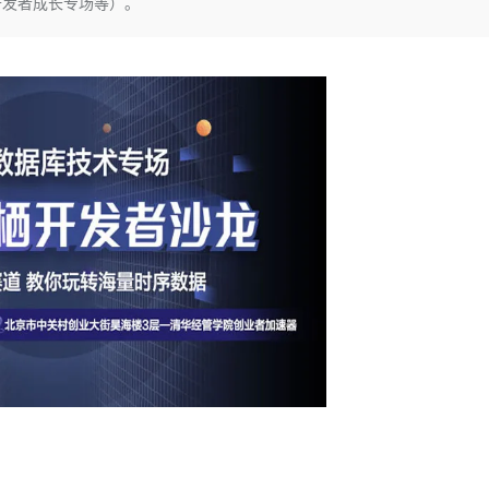
开发者成长专场等）。
Deepseek-v4-pro
HappyHors
同享
万小智 AI 建站低至 15元/月
Qoder CN
AI 短剧/漫剧
云原生数据库 
快递物流查询
WordPress
成为服务伙
高校合作
点，立即开启云上创新
覆盖公网/内网、递归/权威、移动APP等全场景解析服务
送.CN域名，送备案服务码
基于千问大模型等，支持代码智能生成、研发智能问答
AI助力短剧
态智能体模型
旗舰 MoE 大模型，百万上下文与顶尖推理能力
图生视频，流
Ubuntu
服务生态伙伴
云工开物
企业应用
Works
Night Plan 支持 Qwen 3.8-Max
云原生大数据计算服务 MaxCompute
AI 办公
容器服务 Kub
NEW
GLM-5.2
Wan2.7-T
Red Hat
30+ 款产品免费体验
Data Agent 驱动的一站式 Data+AI 开发治理平台
夜间 5 折，Qwen/Meoo/TokenPlan 客户专享
面向分析的企业级SaaS模式云数据仓库
AI智能应用
提供一站式管
科研合作
视觉 Coding、空间感知、多模态思考等全面升级
1M上下文，专为长程任务能力而生
ERP
堂（旗舰版）
SUSE
智能客服
CRM
防护产品
2个月
自动承接线索
建站小程序
OA 办公系统
AI 应用构建
大模型原生
力提升
财税管理
模板建站
Qoder
大模型服务平台百炼-应用模版
HOT
NEW
面向真实软件
个人版上线、团队版降价；千问3.8-Max首发发尝鲜
丰富多元化的应用模版和解决方案
400电话
定制建站
万有无界
大模型服务平台百炼-智能体
方案
广告营销
模板小程序
的模型效果
灵活可视化地构建企业级 Agent
定制小程序
秒悟
人工智能平台 PAI
APP 开发
云端极速 AI 
新一代 AI 视频生成模型，深度适配广告营销等场景
AI Native 的算法工程平台，一站式完成建模、训练、推理服务部署
建站系统