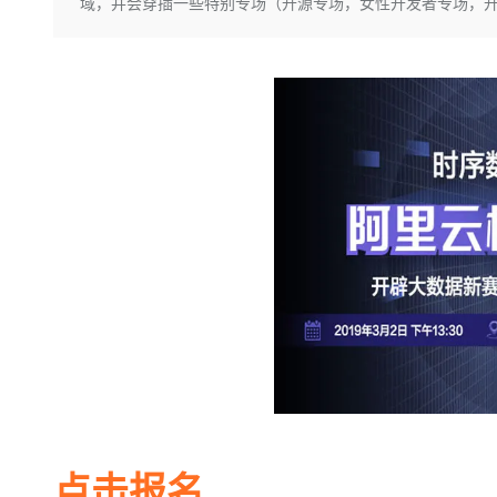
存储
天池大赛
域，并会穿插一些特别专场（开源专场，女性开发者专场，
Qwen3.7-Plus
云解析DNS
解决方案免费试用 新老
电子合同
最高领取价值200元试用
能看、能想、能动手的多模
安全
网络与CDN
AI 算法大赛
畅捷通
大数据开发治理平台 Data
AI 产品 免费试用
网络
安全
云开发大赛
Qwen3-VL-Plus
Tableau 订阅
1亿+ 大模型 tokens 和 
可观测
入门学习赛
中间件
AI空中课堂在线直播课
云防火墙
140+云产品 免费试用
上云与迁云
云原生的云上边界网络安全
产品新客免费试用，最长1
数据库
生态解决方案
大模型服务
企业出海
大模型ACA认证体验
大数据计算
助力企业全员 AI 认知与能
行业生态解决方案
千问AI平台-Token Plan
政企业务
媒体服务
开发者生态解决方案
企业服务与云通信
千问AI平台-模型体验
AI 开发和 AI 应用解决
在线体验全尺寸、多种模态
域名与网站
Happy 系列大模型
终端用户计算
Serverless
点击报名
开发工具