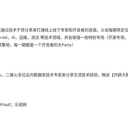
AI 应用
10分钟微调：让0.6B模型媲美235B模
多模态数据信
型
依托云原生高可用架构,实现Dify私有化部署
用1%尺寸在特定领域达到大模型90%以上效果
望通过技术干货分享来打通线上线下专家和开发者的连接。沙龙每期将定
一个 AI 助手
超强辅助，Bol
ndroid，AI，运维，测试 等技术领域，并会穿插一些特别专场（开源专场
即刻拥有 DeepSeek-R1 满血版
在企业官网、通讯软件中为客户提供 AI 客服
地，每一期都是一个开发者的大Party！
多种方案随心选，轻松解锁专属 DeepSeek
么、二维火多位业内数据库技术专家来分享交流技术经验，畅谈【开辟大
Fault；示说网