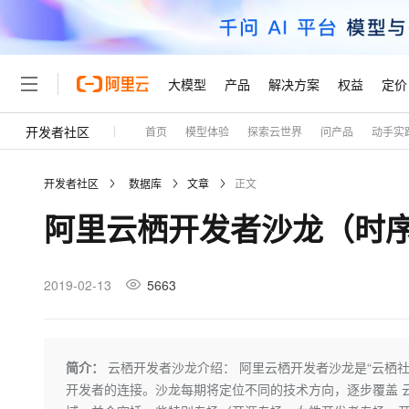
大模型
产品
解决方案
权益
定价
开发者社区
首页
模型体验
探索云世界
问产品
动手实
大模型
产品
解决方案
权益
定价
云市场
伙伴
服务
了解阿里云
精选产品
精选解决方案
普惠上云
产品定价
精选商城
成为销售伙伴
售前咨询
为什么选择阿里云
千问AI平台
开发者社区
数据库
文章
正文
了解云产品的定价详情
大模型服务平台百炼
千问办公，解锁你的工作
普惠上云 官方力荐
分销伙伴
在线服务
网站建设
什么是云计算
大
阿里云栖开发者沙龙（时
大模型服务与应用平台
企业级Agent产品，直接
云服务器38元/年起，超
咨询伙伴
多端小程序
技术领先
云上成本管理
售后服务
轻量应用服务器
Agency Agents：拥
官方推荐返现计划
大模型
精选产品
精选解决方案
Salesforce 国际版订阅
稳定可靠
管理和优化成本
推荐新用户得奖励，单订单
销售伙伴合作计划
2019-02-13
5663
自助服务
友盟天域
安全合规
人工智能与机器学习
AI
文本生成
云数据库 RDS
HappyHorse 打造一
云工开物
无影生态合作计划
在线服务
观测云
分析师报告
高校专属算力普惠，学生认
计算
互联网应用开发
Qwen3.8-Max
HOT
Salesforce On Alibaba C
工单服务
Tuya 物联网平台阿里云
研究报告与白皮书
人工智能平台 PAI
快速拥有专属 OpenClaw
简介：
云栖开发者沙龙介绍： 阿里云栖开发者沙龙是“云栖
大模
Consulting Partner 合
大数据
容器
智能体时代全能旗舰模型
免费试用
短信专区
一站式AI开发、训练和推
开发者的连接。沙龙每期将定位不同的技术方向，逐步覆盖 云计算，
蓝凌 OA
AI 大模型销售与服务生
现代化应用