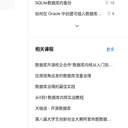
安全
SQLite数据库的备份
我要投诉
e-1.1-I2V
Cosyvoice-V3-Flash
12
PolarDB
上云场景组合购
Milvus 弹性伸缩功能新增节
现高效云数据库管理！
伴
漫剧创作，剧本、分镜、视频高效生成
100%兼容MySQL、PostgreSQL，兼容Oracle，支持集中和分布式
覆盖90%+业务场景，专享组合折扣价
点支持范围
畅自然，细节丰富
高表现力语音合成大模型，语音克隆听感自然
VPN
如何在 Oracle 中创建可插入数据库
9
（PDB）？
ernetes 版 ACK
云聚AI 严选权益
AI 原生数据库服务发布
SSL 证书
weblogic连接RAC数据库
4
2V
Fun-ASR
，一键激活高效办公新体验
理容器应用的 K8s 服务
精选AI产品，从模型到应用全链提效
Agent 数据网关
文戏情感细腻自然，动作戏激烈拳拳到肉，实现更强表演能力
支持中英文自由切换，具备更强的噪声鲁棒性
堡垒机
征文分享｜OceanBase 3.1.2 数据库
7
AI 用量加速计划
云原生数据库 PolarDB
性能测试探索
防火墙
、识别商机，让客服更高效、服务更出色。
.NET数据库编程求索之路--11.一些思
新老同享，达量后返
Agentic Database 发布
5
相关课程
更多
考
主机安全
应用
数据库开源校企合作“数据库内核从入门到精通 ”系列课
千问办公
NEW
AI 应用及服务市场
的智能体编程平台
一站式AI生产力平台
应用视角出发的数据库流量治理
AI 应用
伶鹊
数据库治理的最佳实践
企业级人与Agent协作平台，接入和调度多个数字员工
智能客服平台，对话机器人、对话分析、智能外呼
大模型
从0到1数据库内核实战教程
大模型服务平台百炼 - 全妙
自然语言处理
大咖说 - 开源数据库
应用创作平台
多模态内容创作工具，已接入 DeepSeek
数据标注
第八届大学生创新创业大赛阿里命题数据库命题解析
机器学习