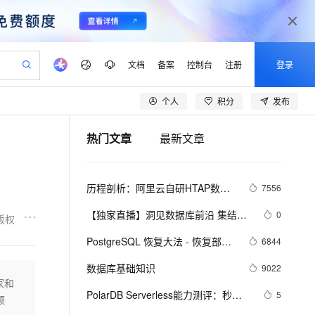
文档
备案
控制台
注册
登录
个人
积分
发布
验
作计划
器
AI 活动
专业服务
服务伙伴合作计划
开发者社区
加入我们
产品动态
服务平台百炼
阿里云 OPC 创新助力计划
热门文章
最新文章
一站式生成采购清单，支持单品或批量购买
io：打造专属 AI 语音助手
S产品伙伴计划（繁花）
峰会
CS
造的大模型服务与应用开发平台
一句话生成原生可编辑精美 PPT 文稿
AI 生产力先锋
Al MaaS 服务伙伴赋能合作
域名
博文
Careers
至高可申请百万元
Qwen3.8-Max 模型上线
！
开启高性价比 AI 编程新体验
弹性可伸缩的云计算服务
Qwen-Audio-3.0-Realtime 端到端实时语音角色扮演
输入一句话想法, 轻松生成专业的 PPT
先锋实践拓展 AI 生产力的边界
Token 补贴，五大权
计划
海大会
伙伴信用分合作计划
商标
问答
社会招聘
历程剖析：阿里云自研HTAP数据
7556
益加速 OPC 成功
eek-V4-Pro
SS
一键部署幻兽帕鲁游戏服务器
飞天发布时刻
HOT
Open Search 向量检索版支
划
备案
电子书
校园招聘
库的技术发展之路
pSeek-V4-Pro
视频创作，一键激活电商全链路生产力
稳定、安全、高性价比、高性能的云存储服务
一键购买专属联机服务器，轻松开启游戏
所见，即是所愿
持视频检索 Pipeline 功能
更多支持
【独家直播】洞见数据库前沿 集结阿
0
版权
划
公司注册
镜像站
视频生成
语音识别与合成
里云数据库最强阵容 DTCC 2019 八
专属 QwenPaw
漫剧工坊：一站式动画创作平台
AI 实训营
HOT
应用身份服务 (IDaaS)
PostgreSQL 恢复大法 - 恢复部分
6844
合作伙伴培训与认证
大亮点抢先看
划
上云迁移
站生成，高效打造优质广告素材
全接入的云上超级电脑
从聊天伙伴进化为能主动干活的本地数字员工
快速生产连贯的高质量长漫剧
从基础到进阶，Agent 创客手把手教你
OpenClaw 管理能力上线
数据库、跳过坏块、修复无法启动
lScope
我要反馈
e-1.1-T2V
Qwen3-TTS-Flash
数据库基础知识
9022
查询合作伙伴
的数据库
n Alibaba Cloud ISV 合作
代维服务
建企业门户网站
10 分钟搭建微信、支付宝小程序
家和
MaxCompute MaxFrame 提
畅细腻的高质量视频
离线语音合成大模型，多语言方言自适应，低延迟高稳定
创新加速
PolarDB Serverless能力测评：秒级
ope
登录合作伙伴管理后台
5
我要建议
站，无忧落地极速上线
以可视化方式快速构建移动和 PC 门户网站
国内短信简单易用，安全可靠，秒级触达，全球覆盖200+国家和地区。
高效部署网站，快速应用到小程序
供自动弹性内存功能
领
弹升、无感伸缩与强一致性，助您实