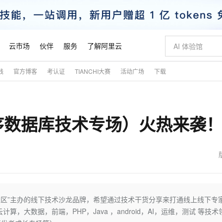
云市场
伙伴
服务
了解阿里云
践
官方博客
考认证
TIANCHI大赛
活动广场
下载
AI 特惠
数据与 API
成为产品伙伴
企业增值服务
最佳实践
价格计算器
AI 场景体
基础软件
产品伙伴合
阿里云认证
市场活动
配置报价
大模型
自助选配和估算价格
新方式
睿译宝，AI翻译排版一步到位
智启 AI 普惠权益
产品生态集成认证中心
企业支持计划
云上春晚
域名与网站
千问官方 MaaS 平台，为开发者和 Agent 而生，新用户赠送 1 亿 + tokens 额度
Qwen Aud
AI Coding
阿里云Maa
2026 阿里云
云服务器 E
为企业打
数据集
Windows
大模型认证
模型
NEW
NEW
序数据库技术专场）火热来袭
交付可用成果
值低价云产品抢先购
上传文档即自动完成翻译和格式还原
至高享 1亿+免费 tokens，加速 Al 应用落地
提供智能易用的域名与建站服务
智能编程，一键
安全可靠、
产品生态伙伴
专家技术服务
云上奥运之旅
弹性计算合作
阿里云中企出
手机三要素
宝塔 Linux
全部认证
价格优势
有专属领域专家
GLM-5.2：长任务时代开源旗舰模型
阿里云 OPC 创新助力计划
千问大模型
即刻拥有 DeepS
AI 电商营销
对象存储 O
大模型
产品生态伙伴工作台
企业增值服务台
云栖战略参考
云存储合作计
云栖大会
身份实名认证
CentOS
训练营
推动算力普惠，释放技术红利
最高返9万
多领域专家智能体,一键组建 AI 虚拟交付团队
快速构建应用程序和网站，即刻迈出上云第一步
至高百万元 Token 补贴，加速一人公司成长
多元化、高性能、安全可靠的大模型服务
真正可用的 1M 上下文,一次完成代码全链路开发
轻松解锁专属 Dee
从图文生成到
云上的中国
数据库合作计
活动全景
短信
Docker
图片和
站式影视创作平台
Hermes Agent，打造自进化智能体
Token Plan 模型订阅计划
数字证书管理服务（原SSL证书）
5 分钟轻松部署
AI 广告创作
无影云电脑
企业成长
NEW
信息公告
看见新力量
云网络合作计
OCR 文字识别
JAVA
证享300元代金券
可视化编排打通从文字构思到成片全链路闭环
全托管，含MySQL、PostgreSQL、SQL Server、MariaDB多引擎
自主进化，持久记忆，越用越聪明
Qwen3.8-Max 首发尝鲜，限时加量 10 倍，夜间低至2折
实现全站HTTPS，呈现可信的WEB访问
图文、视频一
随时随地安
魔搭 Mode
Kimi-K3
HappyHors
NEW
loud
服务实践
官网公告
金融模力时刻
Salesforce O
版
发票查验
全能环境
Claude Code + GStack 打造工程团队
千问办公，限时限量积分加倍
Qoder
低代码高效构
AI 建站
短信服务
社区”主办的线下技术沙龙品牌，希望通过技术干货分享来打通线上线下专
型
NEW
作计划
Kimi 最新旗舰模型，长程编程与推理利器
让文字生成流
计划
创新中心
魔搭 ModelSc
健康状态
理服务
让AI从“聊天伙伴”进化为能干活的“数字员工”
安装技能 GStack，拥有专属 AI 工程团队
你的AI工作搭子，覆盖日常办公高频场景
面向真实软件的智能体编程平台
0 代码专业建
大数据，前端，PHP，Java ，android，AI，运维，测试 等技术
客户案例
天气预报查询
操作系统
态合作计划