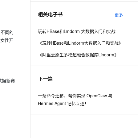
相关电子书
更多
息提取
与 AI 智能体进行实时音视频通话
从文本、图片、视频中提取结构化的属性信息
构建支持视频理解的 AI 音视频实时通话应用
玩转HBase和Lindorm 大数据入门和实战
位不同的
t.diy 一步搞定创意建站
构建大模型应用的安全防护体系
，女性开
《玩转HBase和Lindorm大数据入门和实战》
通过自然语言交互简化开发流程,全栈开发支持
通过阿里云安全产品对 AI 应用进行安全防护
《阿里云原生多模超融合数据库Lindorm》
下一篇
数据新赛
一条命令迁移，帮你实现 OpenClaw 与
Hermes Agent 记忆互通！