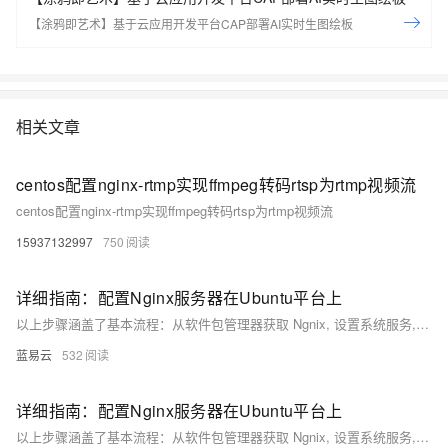
【涂鸦即艺术】基于云应用开发平台CAP部署AI实时生图绘板
相关文章
centos配置nginx-rtmp实现ffmpeg转码rtsp为rtmp视频流
centos配置nginx-rtmp实现ffmpeg转码rtsp为rtmp视频流
15937132997
750
详细指南：配置Nginx服务器在Ubuntu平台上
以上步骤涵盖了基本流程：从软件包管理器获取 Ngnix, 设置系统服务, 调整UFW规则, 创建并激活服务器块(也称作虚拟主机), 并进行了初步优化与加固措施。这些操作都是建立在命令行界面上，并假设用户具有必要权限(通常是root用户)来执行这些命令。每个操作都有其特定原因：例如，设置开机启动确保了即使重启后也能自动运行 Ngnix；而编辑server block则定义了如何处理进入特定域名请求等等。
蓝易云
532
详细指南：配置Nginx服务器在Ubuntu平台上
以上步骤涵盖了基本流程：从软件包管理器获取 Ngnix, 设置系统服务, 调整UFW规则, 创建并激活服务器块(也称作虚拟主机), 并进行了初步优化与加固措施。这些操作都是建立在命令行界面上，并假设用户具有必要权限(通常是root用户)来执行这些命令。每个操作都有其特定原因：例如，设置开机启动确保了即使重启后也能自动运行 Ngnix；而编辑server block则定义了如何处理进入特定域名请求等等。