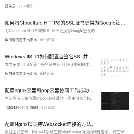
蓝易云
910
如何将Cloudflare HTTPS的SSL证书更换为Google签发的
将Cloudflare HTTPS的SSL证书更换为Google签发的
鱼的爱情看不出泪水
887
Windows IIS 10如何配置自签名SSL并实现自动跳转
本文记录了IIS配置自签名证书及HTTPS跳转的注意事项。包括解决443端口占用问题、URL Rewrite插件安装与配置、web.config修改方法，以及避免因旧教程导致的配置错误。
鱼的爱情看不出泪水
845
配置nginx容器和php容器协同工作成功，使用ip加端口的方式进行通信
本示例演示如何通过Docker挂载同一宿主目录至Nginx与PHP容器，实现PHP项目运行环境配置。需注意PHP容器中监听地址修改为0.0.0.0:9000，并调整Nginx配置中fastcgi_pass指向正确的IP与端口。同时确保Nginx容器中/var/www/html权限正确，以避免访问问题。
1353439074542983
543
配置Nginx以支持Websocket连接的方法。
通过上述配置，Nginx将能够理解WebSocket协议的特殊要求，代理Websocket流量到合适的后端服务器。注意，Websocket并不是HTTP，尽管它最初是通过HTTP请求启动的连接升级，因此保证Nginx了解并能够妥善处理这种升级流程是关键。