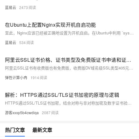
蓝易云
2473
在Ubuntu上配置Nginx实现开机自启功能
至此，Nginx应该已经被正确地设置为开机自启。在Ubuntu中利用 `systemd`对服务进行管理是一种高效的方式，为系统管理员提供了强大的服务管理能力，包括但不限于启动、停止、重启服务，以及配置服务的开机自启动。通过这些简洁的命令，即使是对Linux不太熟悉的用户也能轻松地进行配置。
蓝易云
534
阿里云SSL证书价格、证书类型及免费版证书申请和证书部署教程参考
阿里云SSL证书有收费版也有免费版，收费版DV域名级SSL类型405元起，免费版证书为DV域名级SSL类型，每个实名个人和企业主体在一个自然年内可以一次性领取20张免费证书。本文为大家详细介绍阿里云SSL证书价格情况，包括不同域名类型、证书类型、证书等级和证书品牌的相关收费标准，以及免费版证书的申请和部署教程参考。
弹性计算小冉
1914
解析：HTTPS通过SSL/TLS证书加密的原理与逻辑
HTTPS通过SSL/TLS证书加密，结合对称与非对称加密及数字证书验证实现安全通信。首先，服务器发送含公钥的数字证书，客户端验证其合法性后生成随机数并用公钥加密发送给服务器，双方据此生成相同的对称密钥。后续通信使用对称加密确保高效性和安全性。同时，数字证书验证服务器身份，防止中间人攻击；哈希算法和数字签名确保数据完整性，防止篡改。整个流程保障了身份认证、数据加密和完整性保护。
游客xxxp5b4cwdiqa
2087
热门文章
最新文章