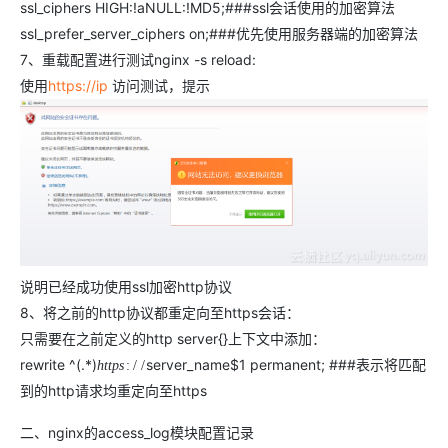
ssl_ciphers HIGH:!aNULL:!MD5;###ssl会话使用的加密算法
ssl_prefer_server_ciphers on;###优先使用服务器端的加密算法
7、重载配置进行测试nginx -s reload:
使用
https://ip
访问测试，提示
说明已经成功使用ssl加密http协议
8、将之前的http协议都重定向至https会话：
只需要在之前定义的http server{}上下文中添加：
rewrite ^(.*)
server_name$1 permanent; ###表示将匹配
h
t
t
p
s
:
/
/
到的http请求均重定向至https
二、nginx的access_log模块配置记录