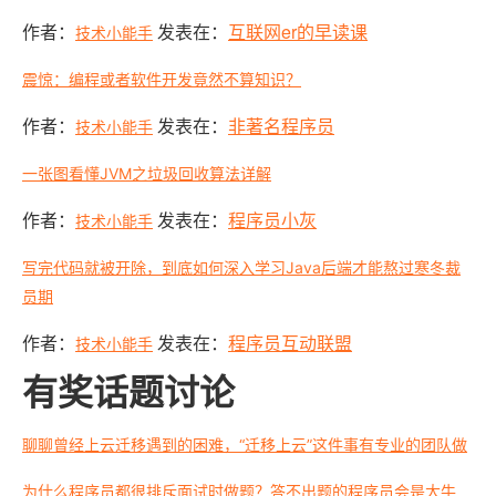
作者：
发表在：
互联网er的早读课
技术小能手
震惊：编程或者软件开发竟然不算知识？
作者：
发表在：
非著名程序员
技术小能手
一张图看懂JVM之垃圾回收算法详解
作者：
发表在：
程序员小灰
技术小能手
写完代码就被开除，到底如何深入学习Java后端才能熬过寒冬裁
员期
作者：
发表在：
程序员互动联盟
技术小能手
有奖话题讨论
聊聊曾经上云迁移遇到的困难，“迁移上云”这件事有专业的团队做
为什么程序员都很排斥面试时做题？答不出题的程序员会是大牛