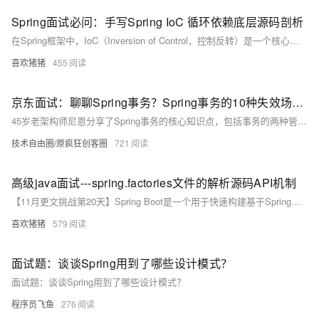
Spring面试必问：手写Spring IoC 循环依赖底层源码剖析
在Spring框架中，IoC（Inversion of Control，控制反转）是一个核心概念，它允许容器管理对象的生命周期和依赖关系。然而，在实际应用中，我们可能会遇到对象间的循环依赖问题。本文将深入探讨Spring如何解决IoC中的循环依赖问题，并通过手写源码的方式，让你对其底层原理有一个全新的认识。
喜欢猪猪
455
京东面试：聊聊Spring事务？Spring事务的10种失效场景？加入型传播和嵌套型传播有什么区别？
45岁老架构师尼恩分享了Spring事务的核心知识点，包括事务的两种管理方式（编程式和声明式）、@Transactional注解的五大属性（transactionManager、propagation、isolation、timeout、readOnly、rollbackFor）、事务的七种传播行为、事务隔离级别及其与数据库隔离级别的关系，以及Spring事务的10种失效场景。尼恩还强调了面试中如何给出高质量答案，推荐阅读《尼恩Java面试宝典PDF》以提升面试表现。更多技术资料可在公众号【技术自由圈】获取。
技术自由圈/原疯狂创客圈
721
高级java面试---spring.factories文件的解析源码API机制
【11月更文挑战第20天】Spring Boot是一个用于快速构建基于Spring框架的应用程序的开源框架。它通过自动配置、起步依赖和内嵌服务器等特性，极大地简化了Spring应用的开发和部署过程。本文将深入探讨Spring Boot的背景历史、业务场景、功能点以及底层原理，并通过Java代码手写模拟Spring Boot的启动过程，特别是spring.factories文件的解析源码API机制。
喜欢猪猪
579
面试题：谈谈Spring用到了哪些设计模式？
面试题：谈谈Spring用到了哪些设计模式？
程序员飞鱼
276