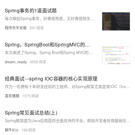
Spring事务的1道面试题
每次聊起Spring事务，好像很熟悉，又好像很陌生。本篇通过一道面试题和一些实践，来拆解几个Spring事务的常见坑点。
程序员半支烟
391
Spring，SpringBoot和SpringMVC的关系以及区别 —— 超准确，可当面试题！！！也可供零基础学习
本文阐述了Spring、Spring Boot和Spring MVC的关系与区别，指出Spring是一个轻量级、一站式、模块化的应用程序开发框架，Spring MVC是Spring的一个子框架，专注于Web应用和网络接口开发，而Spring Boot则是对Spring的封装，用于简化Spring应用的开发。
dream_ready
4556
经典面试---spring IOC容器的核心实现原理
作为一名拥有十年研发经验的工程师，对Spring框架尤其是其IOC（Inversion of Control，控制反转）容器的核心实现原理有着深入的理解。
喜欢猪猪
1075
Spring常见面试总结(上)
Spring框架是为Java应用提供全面支持的平台，帮助开发者处理基础任务，专注于业务逻辑。它具备IOC（控制反转）和AOP（面向切面编程）等功能，支持MVC架构、事务管理和JDBC异常处理。Spring的IOC容器负责对象的创建、配置及生命周期管理。依赖注入包括构造函数、setter和接口注入等方式。`@Component`、`@Controller`、`@Repository`和`@Service`等注解用于组件识别和装配。`@Autowired`用于精确控制依赖注入。
蜗牛ICU
156