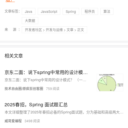
文章标签：
Java
JavaScript
Spring
程序员
算法
大数据
来 源：
开发者社区
>
开发与运维
>
文章
> 正文
相关文章
京东二面：说下spring中常用的设计模式？ （一个 深入骨髓的答案， 面试官跪下了）
京东二面：说下spring中常用的设计模式？ （一个 深入骨髓的答案， 面试官跪下了）
技术自由圈/原疯狂创客圈
759
2025春招，Spring 面试题汇总
本文详细整理了2025年春招必备的Spring面试题，分为基础和高级两大部分，帮助求职者全面掌握Spring相关知识点，结合实际项目经验，提升面试成功率。内容涉及Spring框架、AOP、事务管理、数据库集成、Spring Boot、Spring Security、微服务架构等，助力你在春招中脱颖而出。
威哥爱编程
3498