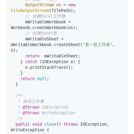
OutputStream
os
=
new
FileOutputStream
(filePath);

// 创建Excel工作簿
      mWritableWorkbook = 
Workbook.createWorkbook(os);

// 创建Sheet表
      mWritableSheet =  
mWritableWorkbook.createSheet(
"第一张工作表"
, 
0
);

return
  mWritableSheet;

    } 
catch
 (IOException e) {

      e.printStackTrace();

    }

return
null
;

  }

/**

   * 关闭工作簿

   * 
@throws
 IOException

   * 
@throws
 WriteException

   */
public
void
close
()
throws
 IOException, 
WriteException {
