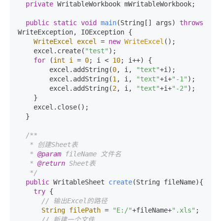
private
 WritableWorkbook mWritableWorkbook;

public
static
void
main
(String[] args)
throws
WriteException, IOException {

WriteExcel
excel
=
new
WriteExcel
();

    excel.create(
"test"
);

for
 (
int
i
=
0
; i < 
10
; i++) {

        excel.addString(
0
, i, 
"text"
+i);

        excel.addString(
1
, i, 
"text"
+i+
"-1"
);

        excel.addString(
2
, i, 
"text"
+i+
"-2"
);

    }

    excel.close();

  }

/**

   * 创建Sheet表

   * 
@param
 fileName 文件名

   * 
@return
 Sheet表

   */
public
 WritableSheet 
create
(String fileName)
{

try
 {

// 输出Excel的路径
String
filePath
=
"E:/"
+fileName+
".xls"
;

// 新建一个文件