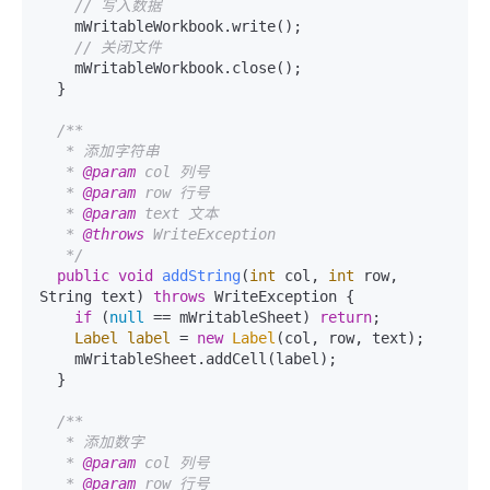
// 写入数据
    mWritableWorkbook.write();

// 关闭文件
    mWritableWorkbook.close();

  }

/**

   * 添加字符串

   * 
@param
 col 列号

   * 
@param
 row 行号

   * 
@param
 text 文本

   * 
@throws
 WriteException

   */
public
void
addString
(
int
 col, 
int
 row, 
String text)
throws
 WriteException {

if
 (
null
 == mWritableSheet) 
return
;

Label
label
=
new
Label
(col, row, text);

    mWritableSheet.addCell(label);

  }

/**

   * 添加数字

   * 
@param
 col 列号

   * 
@param
 row 行号
