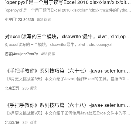
`openpyxl`是一个用于读写Excel 2010 xlsx/xlsm/xltx/xltm文件的Python库。它不需要Microsoft Excel，也不需要.NET或COM组件。
`openpyxl`是一个用于读写Excel 2010 xlsx/xlsm/xltx/xltm文件的Python库。它不需要Microsoft Excel，也不需要.NET或COM组件。
小空门123-30335
805
对excel读写的三个模块，xlsxwriter最牛，xlwt , xlrd,openpyxl
对excel读写的三个模块，xlsxwriter最牛，xlwt , xlrd,openpyxl
游客j4mujezz7vm7y
453
《手把手教你》系列技巧篇（六十七）-java+ selenium自动化测试 - 读写excel文件 - 中篇（详细教程）
【6月更文挑战第8天】本文介绍了Java中操作Excel的工具，包括POI和JXL。POI支持处理Office 2003及以下的OLE2格式（.xls）和2007以上的OOXML格式（.xlsx）。而JXL只能处理2003版本的Excel文件。文章详细讲解了如何下载和使用JXL库，并给出了一个简单的Java代码示例，展示如何读取2003版Excel文件中的数据。在实际项目中，由于JXL对新版本Excel的支持限制，通常推荐使用POI。
北京宏哥
285
《手把手教你》系列技巧篇（六十八）-java+ selenium自动化测试 - 读写excel文件 - 下篇（详细教程）
【6月更文挑战第9天】本文介绍了如何使用Java处理Excel文件中的不同数据类型，包括日期、数字、布尔值和标签（常规字符串）。文章提供了两个示例，分别使用JXL库和Apache POI库来读取Excel文件。
北京宏哥
324