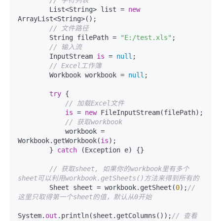
// 字符列表
        List<String> list = 
new
ArrayList<String>();

// 文件路径
        String filePath = 
"E:/test.xls"
;

// 输入流
        InputStream 
is
 = 
null
;

// Excel工作簿
        Workbook workbook = 
null
;

try
 {

// 加载Excel文件
is
 = 
new
 FileInputStream(filePath);

// 获取workbook
            workbook = 
Workbook.getWorkbook(
is
);

        } 
catch
 (Exception e) {}

// 获取sheet, 如果你的workbook里有多个
sheet可以利用workbook.getSheets()方法来得到所有的
        Sheet sheet = workbook.getSheet(
0
);
// 
这里只取得第一个sheet的值，默认从0开始
System.
out
.println(sheet.getColumns());
// 查看