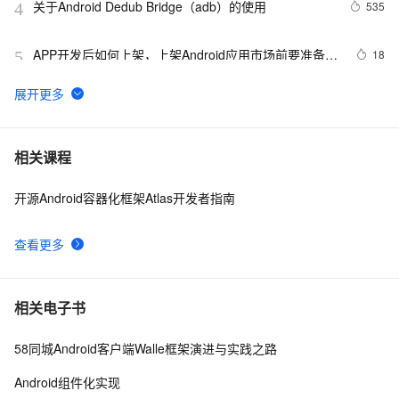
关于Android Dedub Bridge（adb）的使用
535
4
APP开发后如何上架，上架Android应用市场前要准备什
18
5
么
Android动态来改变App桌面图标
9
6
关于安卓使用glide加载得出drawable,bitmap
12
7
相关课程
开源Android容器化框架Atlas开发者指南
【错误记录】Android Studio Logcat 报错 ( read: 
10
8
unexpected EOF! )
查看更多
Android监听手机网络变化
5
9
Android中startActivity中的permission检测与UID机制
498
10
相关电子书
58同城Android客户端Walle框架演进与实践之路
Android组件化实现