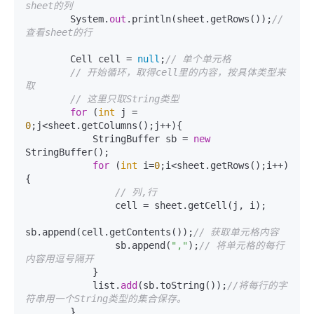
sheet的列
        System.
out
.println(sheet.getRows());
// 
查看sheet的行
        Cell cell = 
null
;
// 单个单元格
// 开始循环，取得cell里的内容，按具体类型来
取
// 这里只取String类型
for
 (
int
 j = 
0
;j<sheet.getColumns();j++){

            StringBuffer sb = 
new
StringBuffer();

for
 (
int
 i=
0
;i<sheet.getRows();i++)
{

// 列,行
                cell = sheet.getCell(j, i);

sb.append(cell.getContents());
// 获取单元格内容
                sb.append(
","
);
// 将单元格的每行
内容用逗号隔开
            }

            list.
add
(sb.toString());
//将每行的字
符串用一个String类型的集合保存。
        }
