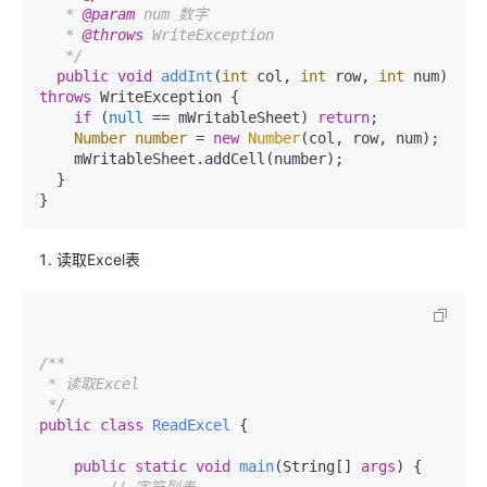
   * 
@param
 num 数字

   * 
@throws
 WriteException

   */
public
void
addInt
(
int
 col, 
int
 row, 
int
 num)
throws
 WriteException {

if
 (
null
 == mWritableSheet) 
return
;

Number
number
=
new
Number
(col, row, num);

    mWritableSheet.addCell(number);

  }

读取Excel表
/**

 * 读取Excel

 */
public
class
ReadExcel
 {

public
static
void
main
(
String[] 
args
)
 {
