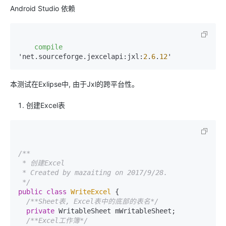
Android Studio 依赖
compile
'net.sourceforge.jexcelapi:jxl:
2
.
6
.
12
本测试在Exlipse中, 由于Jxl的跨平台性。
创建Excel表
/**

 * 创建Excel

 * Created by mazaiting on 2017/9/28.

 */
public
class
WriteExcel
 {

/**Sheet表, Excel表中的底部的表名*/
private
 WritableSheet mWritableSheet;

/**Excel工作簿*/