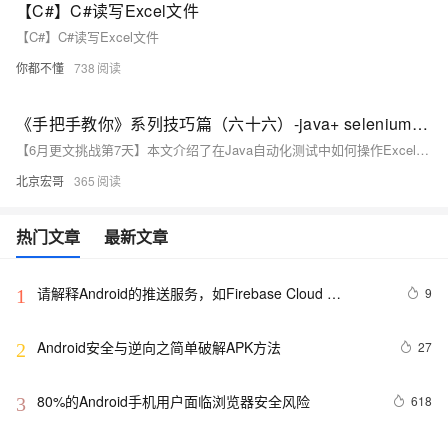
【C#】C#读写Excel文件
【C#】C#读写Excel文件
你都不懂
738
《手把手教你》系列技巧篇（六十六）-java+ selenium自动化测试 - 读写excel文件 - 上篇（详细教程）
【6月更文挑战第7天】本文介绍了在Java自动化测试中如何操作Excel数据。文章提到了当测试数据存储在Excel文件时，可以使用Apache的POI库来读写Excel。POI提供了对OLE2（.xls）和OOXML（.xlsx）格式的支持，比JXL库功能更全面。文章还详细讲解了如何下载和添加POI库到项目中，以及准备测试用的Excel文件。最后，给出了一个简单的Java代码示例，演示如何读取Excel文件的内容。
北京宏哥
365
热门文章
最新文章
请解释Android的推送服务，如Firebase Cloud 
9
1
Messaging（FCM）。
Android安全与逆向之简单破解APK方法
27
2
80%的Android手机用户面临浏览器安全风险
618
3