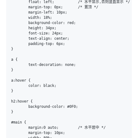
	float: left;           /* 水平显示,否则竖直显示 */

	margin-top: 0px;       /* 置顶 */

	margin-left: 10px;

	width: 18%;

	background-color: red;

	height: 34px;

	font-size: 24px;

	text-align: center;

	padding-top: 6px;

}

a {

	text-decoration: none;  

}

a:hover {

	color: black;

}

h2:hover {

	background-color: #0F0;

}

#main {

	margin:0 auto;         /* 水平居中 */

	margin-top: 10px;
