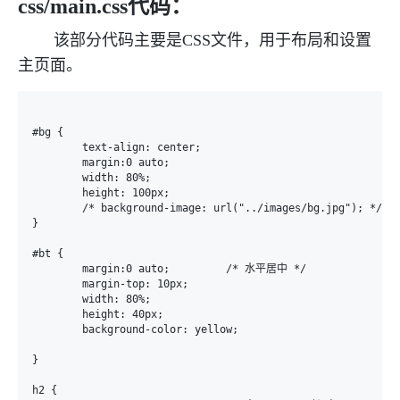
css/main.css代码：
该部分代码主要是CSS文件，用于布局和设置
主页面。
#bg {

	text-align: center;

	margin:0 auto;

	width: 80%;

	height: 100px;

	/* background-image: url("../images/bg.jpg"); */

}

#bt {

	margin:0 auto;         /* 水平居中 */

	margin-top: 10px;

	width: 80%;

	height: 40px;

	background-color: yellow;

}

h2 {
