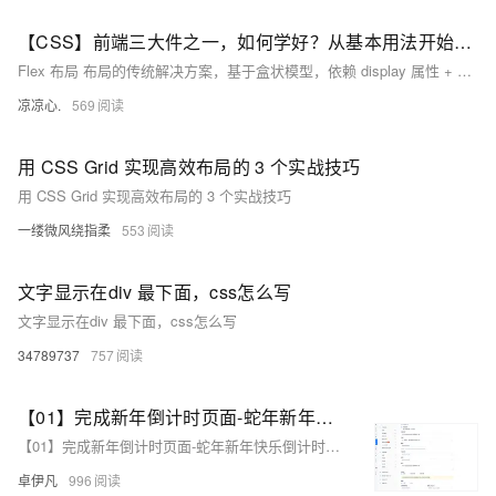
【CSS】前端三大件之一，如何学好？从基本用法开始吧！（六）：全方面分析css的Flex布局，从纵、横两个坐标开始进行居中、两端等元素分布模式；刨析元素间隔、排序模式等
Flex 布局 布局的传统解决方案，基于盒状模型，依赖 display 属性 + position属性 + float属性。它对于那些特殊布局非常不方便，比如，垂直居中就不容易实现。 2009年，W3C 提出了一种新的方案----Flex 布局，可以简便、完整、响应式地实现各种页面布局。目前，它已经得到了所有浏览器的支持，这意味着，现在就能很安全地使用这项功能。 一、Flex 布局是什么？ Flex 是 Flexible Box 的缩写，意为"弹性布局"，用来为盒状模型提供最大的灵活性。
凉凉心.
569
用 CSS Grid 实现高效布局的 3 个实战技巧
用 CSS Grid 实现高效布局的 3 个实战技巧
一缕微风绕指柔
553
文字显示在div 最下面，css怎么写
文字显示在div 最下面，css怎么写
34789737
757
【01】完成新年倒计时页面-蛇年新年快乐倒计时领取礼物放烟花html代码优雅草科技央千澈写采用html5+div+CSS+JavaScript-优雅草卓伊凡-做一条关于新年的代码分享给你们-为了C站的分拼一下子
【01】完成新年倒计时页面-蛇年新年快乐倒计时领取礼物放烟花html代码优雅草科技央千澈写采用html5+div+CSS+JavaScript-优雅草卓伊凡-做一条关于新年的代码分享给你们-为了C站的分拼一下子
卓伊凡
996