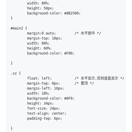
	width: 80%;

	height: 50px;

	background-color: #8B2500;

}

#main2 {

	margin:0 auto;         /* 水平居中 */

	margin-top: 10px;

	width: 80%;

	height: 60%;	

	background-color: #F00;

}

.xz {

	float: left;           /* 水平显示,否则竖直显示 */

	margin-top: 0px;       /* 置顶 */

	margin-left: 10px;

	width: 18%;

	background-color: #0F0;

	height: 34px;

	font-size: 24px;

	text-align: center;

	padding-top: 6px;
