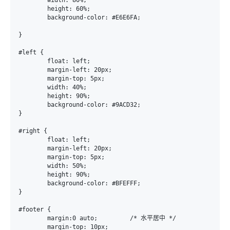
	width: 80%;

	height: 60%;	

	background-color: #E6E6FA;

}

#left {

	float: left;

	margin-left: 20px;

	margin-top: 5px;

	width: 40%;

	height: 90%;

	background-color: #9ACD32;

}

#right {

	float: left;

	margin-left: 20px;

	margin-top: 5px;

	width: 50%;

	height: 90%;

	background-color: #BFEFFF;

}

#footer {

	margin:0 auto;         /* 水平居中 */

	margin-top: 10px;
