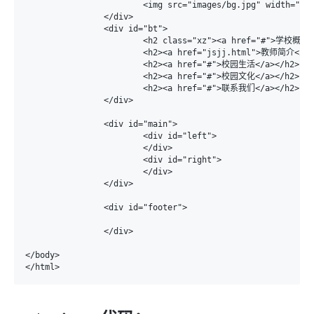
			<img src="images/bg.jpg" width="100%" height="100%" />

		</div>

		<div id="bt">

			<h2 class="xz"><a href="#">学校概况</a></h2>

			<h2><a href="jsjj.html">教师简介</a></h2>

			<h2><a href="#">校园生活</a></h2>

			<h2><a href="#">校园文化</a></h2>

			<h2><a href="#">联系我们</a></h2>

		</div>

		<div id="main">

			<div id="left">

			</div>

			<div id="right">

			</div>

		</div>

		<div id="footer">

		</div>

</body>

</html>