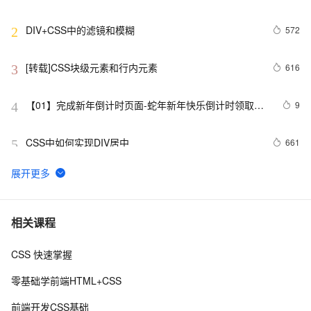
DIV+CSS中的滤镜和模糊
572
2
[转载]CSS块级元素和行内元素
616
3
【01】完成新年倒计时页面-蛇年新年快乐倒计时领取礼
9
4
物放烟花html代码优雅草科技央千澈写采用
html5+div+CSS+JavaScript-优雅草卓伊凡-做一条关于新
CSS中如何实现DIV居中
661
5
年的代码分享给你们-为了C站的分拼一下子
揭秘CSS布局神器：vw/vh、rem、%与px大PK，掌握它
6
6
们，让你的网页设计秒变高大上，面试难题迎刃而解！
CSS Content 属性妙用
356
7
相关课程
CSS 快速掌握
CSS重构：样式表性能调优
700
8
零基础学前端HTML+CSS
网页标准化:CSS代码缩写精简实例
5
9
前端开发CSS基础