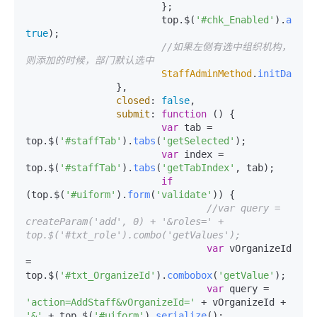
			};

			top.$(
'#chk_Enabled'
).
attr
(
true
);

//如果左侧有选中组织机构，
则添加的时候，部门默认选中
StaffAdminMethod
.
initData
(d
		},

closed
: 
false
,

submit
: 
function
 (
) {

var
 tab = 
top.$(
'#staffTab'
).
tabs
(
'getSelected'
);

var
 index = 
top.$(
'#staffTab'
).
tabs
(
'getTabIndex'
, tab);

if
(top.$(
'#uiform'
).
form
(
'validate'
)) {

//var query = 
createParam('add', 0) + '&roles=' + 
top.$('#txt_role').combo('getValues');
var
 vOrganizeId 
= 
top.$(
'#txt_OrganizeId'
).
combobox
(
'getValue'
);

var
 query = 
'action=AddStaff&vOrganizeId='
 + vOrganizeId + 
'&'
 + top.$(
'#uiform'
).
serialize
();
