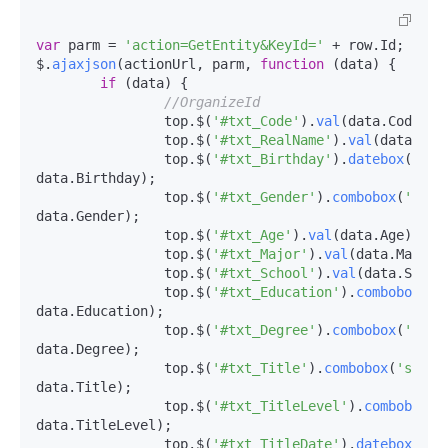
var
 parm = 
'action=GetEntity&KeyId='
 + row.
Id
;

$.
ajaxjson
(actionUrl, parm, 
function
 (
data
) {

if
 (data) {

//OrganizeId
		top.$(
'#txt_Code'
).
val
(data.
Code
);

		top.$(
'#txt_RealName'
).
val
(data.
Rea
		top.$(
'#txt_Birthday'
).
datebox
(
'set
data.
Birthday
);

		top.$(
'#txt_Gender'
).
combobox
(
'setV
data.
Gender
);

		top.$(
'#txt_Age'
).
val
(data.
Age
);

		top.$(
'#txt_Major'
).
val
(data.
Major
);
		top.$(
'#txt_School'
).
val
(data.
Schoo
		top.$(
'#txt_Education'
).
combobox
(
's
data.
Education
);

		top.$(
'#txt_Degree'
).
combobox
(
'setV
data.
Degree
);

		top.$(
'#txt_Title'
).
combobox
(
'setVa
data.
Title
);

		top.$(
'#txt_TitleLevel'
).
combobox
(
'
data.
TitleLevel
);

		top.$(
'#txt_TitleDate'
).
datebox
(
'se