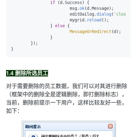
if
 (d.
Success
) {

			msg.
ok
(d.
Message
);

			editDailog.
dialog
(
'close'
);

			mygrid.
reload
();

		} 
else
 {

MessageOrRedirect
(d);

		}

	});

}
1.4 删除所选员工
对于需要删除的员工数据，我们可以对其进行删除
（框架中的删除全是逻辑删除，即打删除标志），
当前，删除前提示一下用户，这样比较友好一些，
如下：