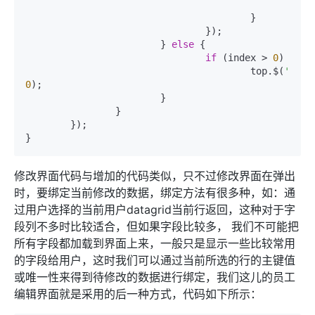
						}

					}

				});

			} 
else
 {

if
 (index > 
0
)

					top.$(
'#sta
0
);

			}

		}

	});

}
修改界面代码与增加的代码类似，只不过修改界面在弹出
时，要绑定当前修改的数据，绑定方法有很多种，如：通
过用户选择的当前用户datagrid当前行返回，这种对于字
段列不多时比较适合，但如果字段比较多， 我们不可能把
所有字段都加载到界面上来，一般只是显示一些比较常用
的字段给用户，这时我们可以通过当前所选的行的主键值
或唯一性来得到待修改的数据进行绑定，我们这儿的员工
编辑界面就是采用的后一种方式，代码如下所示：