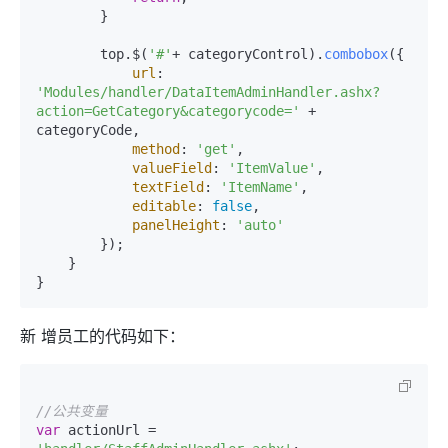
        }

        top.$(
'#'
+ categoryControl).
combobox
({

url
: 
'Modules/handler/DataItemAdminHandler.ashx?
action=GetCategory&categorycode='
 + 
categoryCode,

method
: 
'get'
,

valueField
: 
'ItemValue'
,

textField
: 
'ItemName'
,

editable
: 
false
,

panelHeight
: 
'auto'
        });

    }

}
新
增员工的代码如下：
//公共变量
var
 actionUrl = 