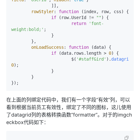
		]],

rowStyler
: 
function
 (
index, row, css
) {

if
 (row.
UserId
 != 
""
) {

return
'font-
weight:bold;'
;

		}

	},

onLoadSuccess
: 
function
 (
data
) {

if
 (data.
rows
.
length
 > 
0
) {

			$(
'#staffGird'
).
datagrid
(
"s
0
);

		}

	}

});
在上面的列绑定代码中，我们有一个字段“有效”列，可以
看到根据当前员工有效性，绑定了不同的图标，这儿使用
了datagrid列的表格转换函数“formatter”。对于的imgch
eckbox代码如下：