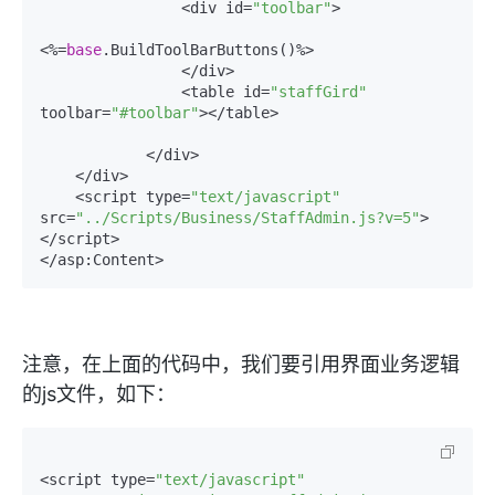
                <div id=
"toolbar"
>

<%=
base
.BuildToolBarButtons()%>               

                </div>

                <table id=
"staffGird"
toolbar=
"#toolbar"
></table>

            </div>

    </div>

    <script type=
"text/javascript"
src=
"../Scripts/Business/StaffAdmin.js?v=5"
>
</script>

注意，在上面的代码中，我们要引用界面业务逻辑
的js文件，如下：
<script type=
"text/javascript"