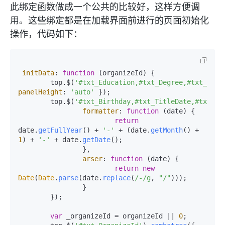
此绑定函数做成一个公共的比较好，这样方便调
用。这些绑定都是在加载界面前进行的页面初始化
操作，代码如下：
initData
: 
function
 (
organizeId
) {

	top.$(
'#txt_Education,#txt_Degree,#txt_Titl
panelHeight
: 
'auto'
 });

	top.$(
'#txt_Birthday,#txt_TitleDate,#txt_Wo
formatter
: 
function
 (
date
) {

return
date.
getFullYear
() + 
'-'
 + (date.
getMonth
() + 
1
) + 
'-'
 + date.
getDate
();

		},

arser
: 
function
 (
date
) {

return
new
Date
(
Date
.
parse
(date.
replace
(
/-/g
, 
"/"
)));

		}

	});

var
 _organizeId = organizeId || 
0
;
