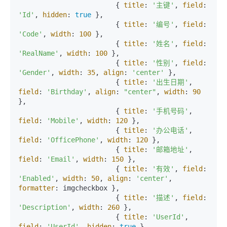
			{ 
title
: 
'主键'
, 
field
: 
'Id'
, 
hidden
: 
true
 },

			{ 
title
: 
'编号'
, 
field
: 
'Code'
, 
width
: 
100
 },

			{ 
title
: 
'姓名'
, 
field
: 
'RealName'
, 
width
: 
100
 },

			{ 
title
: 
'性别'
, 
field
: 
'Gender'
, 
width
: 
35
, 
align
: 
'center'
 },

			{ 
title
: 
'出生日期'
, 
field
: 
'Birthday'
, 
align
: 
"center"
, 
width
: 
90
},

			{ 
title
: 
'手机号码'
, 
field
: 
'Mobile'
, 
width
: 
120
 },

			{ 
title
: 
'办公电话'
, 
field
: 
'OfficePhone'
, 
width
: 
120
 },

			{ 
title
: 
'邮箱地址'
, 
field
: 
'Email'
, 
width
: 
150
 },

			{ 
title
: 
'有效'
, 
field
: 
'Enabled'
, 
width
: 
50
, 
align
: 
'center'
, 
formatter
: imgcheckbox },

			{ 
title
: 
'描述'
, 
field
: 
'Description'
, 
width
: 
260
 },

			{ 
title
: 
'UserId'
, 
field
: 
'UserId'
, 
hidden
: 
true
 }
