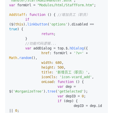
'handler/StaffAdminHandler.ashx'
var
 formUrl = 
"Modules/html/StaffForm.htm"
;

AddStaff
: 
function
 (
) { 
//增加员工（职员）
if
($(
this
).
linkbutton
(
'options'
).
disabled
 == 
true
) {

return
;

	}

//功能代码逻辑...
var
 addDialog = top.
$
.
hDialog
({

href
: formUrl + 
'?v='
 + 
Math
.
random
(),

width
: 
680
,

height
: 
500
,

title
: 
'新增员工（职员）'
,

iconCls
: 
'icon-vcard_add'
,

onLoad
: 
function
 (
) {

var
 dep = 
$(
'#organizeTree'
).
tree
(
'getSelected'
);

var
 depID = 
0
;

if
 (dep) {

				depID = dep.
id
|| 
0
;
