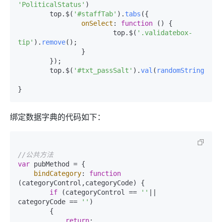
'PoliticalStatus'
)

	top.$(
'#staffTab'
).
tabs
({

onSelect
: 
function
 (
) {

			top.$(
'.validatebox-
tip'
).
remove
();

		}

	});

	top.$(
'#txt_passSalt'
).
val
(
randomString
());

}
绑定数据字典的代码如下：
//公共方法
var
 pubMethod = {

bindCategory
: 
function
(
categoryControl,categoryCode
) {

if
 (categoryControl == 
''
|| 
categoryCode == 
''
)

        {

return
;
