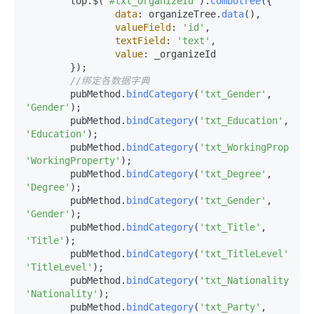
	top.$(
'#txt_OrganizeId'
).
combotree
({

data
: organizeTree.
data
(),

valueField
: 
'id'
,

textField
: 
'text'
,

value
: _organizeId

	});

//绑定各数据字典
	pubMethod.
bindCategory
(
'txt_Gender'
, 
'Gender'
);

	pubMethod.
bindCategory
(
'txt_Education'
, 
'Education'
);

	pubMethod.
bindCategory
(
'txt_WorkingProperty
'WorkingProperty'
);

	pubMethod.
bindCategory
(
'txt_Degree'
, 
'Degree'
);

	pubMethod.
bindCategory
(
'txt_Gender'
, 
'Gender'
);

	pubMethod.
bindCategory
(
'txt_Title'
, 
'Title'
);

	pubMethod.
bindCategory
(
'txt_TitleLevel'
, 
'TitleLevel'
);

	pubMethod.
bindCategory
(
'txt_Nationality'
, 
'Nationality'
);

	pubMethod.
bindCategory
(
'txt_Party'
, 