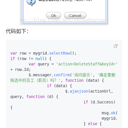
代码如下：
var
 row = mygrid.
selectRow
if
 (row != 
null
) {

var
 query = 
'action=DeleteStaff&KeyId='
+ row.
Id
;

	$.messager.
confirm
(
'询问提示'
, 
'确定要删
除选中的员工（职员）吗？'
, 
function
 (
data
) {

if
 (data) {

			$.
ajaxjson
(actionUrl, 
query, 
function
 (
d
) {

if
 (d.
Success
) 
{

					msg.
ok
(d.
Me
					mygrid.
relo
				} 
else
 {
