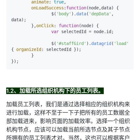
animate
: 
true
,

onLoadSuccess
:
function
(
node,data
) {

		$(
'body'
).
data
(
'depData'
, 
data);

	},
onClick
: 
function
(
node
) {

var
 selectedId = node.
id
;		
		$(
'#staffGird'
).
datagrid
(
'load'
, 
{ 
organizeId
: selectedId });

	}

});
1.2、加载所选组织机构下的员工列表。
加载员工列表，我们是通过选择相应的组织机构来
进行加载，这样不至于一下子把所有的员工数据全
部加载进来，影响页面的加载效率。选择一个组织
机构节点，应该可以加载当前所选节点及其子节点
所拥有的员工列表才对。当然，这也可以根据客户