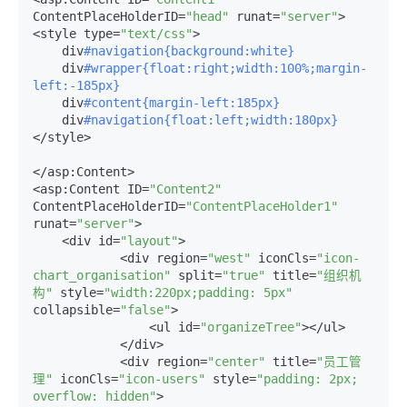
ContentPlaceHolderID=
"head"
 runat=
"server"
>

<style type=
"text/css"
>

    div
#navigation{background:white}
    div
#wrapper{float:right;width:100%;margin-
left:-185px}
    div
#content{margin-left:185px}
    div
#navigation{float:left;width:180px}
</style>

</asp:Content> 

<asp:Content ID=
"Content2"
ContentPlaceHolderID=
"ContentPlaceHolder1"
runat=
"server"
>

    <div id=
"layout"
>

            <div region=
"west"
 iconCls=
"icon-
chart_organisation"
 split=
"true"
 title=
"组织机
构"
 style=
"width:220px;padding: 5px"
collapsible=
"false"
>

                <ul id=
"organizeTree"
></ul>

            </div>

            <div region=
"center"
 title=
"员工管
理"
 iconCls=
"icon-users"
 style=
"padding: 2px; 
overflow: hidden"
>
