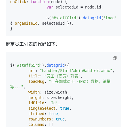
onClick
: 
function
(
node
) {

var
 selectedId = node.
id
;		
		$(
'#staffGird'
).
datagrid
(
'load'
, 
{ 
organizeId
: selectedId });

}
绑定员工列表的代码如下：
$(
'#staffGird'
).
datagrid
({

url
: 
"handler/StaffAdminHandler.ashx"
,

title
: 
"员工（职员）列表"
,

loadMsg
: 
"正在加载员工（职员）数据，请稍
等..."
,

width
: size.
width
,

height
: size.
height
,

idField
: 
'Id'
,

singleSelect
: 
true
,

striped
: 
true
,

rownumbers
: 
true
,

columns
: [[
