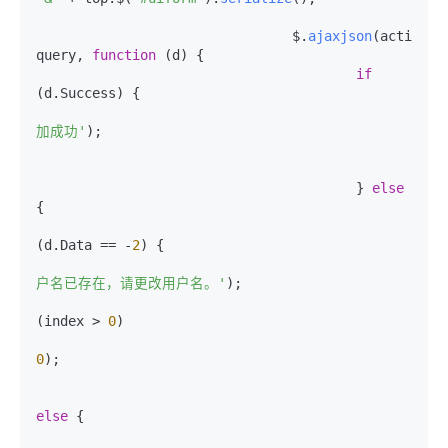
				$.
ajaxjson
(actionUrl
query, 
function
 (
d
) {

if
(d.
Success
) {

						ms
加成功'
);

						
					
					} 
else
{

if
(d.
Data
 == -
2
) {

户名已存在，请更改用户名。'
);

(index > 
0
)

0
);

						} 
else
 {
