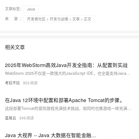
文章标签：
Java
来 源：
开发者社区
>
开发与运维
>
文章
> 正文
相关文章
2025年WebStorm高效Java开发全指南：从配置到实战
WebStorm 2025不仅是一款强大的JavaScript IDE，也全面支持Java开发。本文详解其AI辅助编程、Java特性增强及性能优化，并提供环境配置、高效开发技巧与实战案例，助你打造流畅的全栈开发体验。
考拉不拉
953
在Java 12环境中配置和部署Apache Tomcat的步骤。
这段部署Tomcat的冒险旅程充满技术挑战，但同时也像游戏一样充满乐趣。它需要你提前准备，仔细执行，并随时准备解决意外情况。成功后，你就可以在这匹强壮的网络野马上，带着你的Java应用，冲向Web开发的璀璨星空。
蓝易云
349
Java 大视界 -- Java 大数据在智能金融理财产品风险评估与个性化配置中的应用（195）