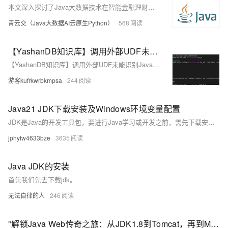
本文深入探讨了Java大数据技术在智能金融理财产品风险评估与个性化配置中的关键应用。通过高效的数据采集、存储与分析，Java大数据技术助力金融机构实现精准风险评估与个性化推荐，提升投资收益并降低风险。
青云交（Java大数据AI云原生Python）
568
【YashanDB知识库】调用外部UDF未能识别Java环境配置
【YashanDB知识库】调用外部UDF未能识别Java环境配置
游客kufrkwrbkmpsa
244
Java21 JDK下载安装及Windows环境变量配置
JDK是Java的开发工具包，要进行Java学习或开发之前，需先下载安装，下载地址如下：提示：这网址里面有三个扩展名的文件，分别是“.zip”、“.exe”和“.msi”，鄙人选择的是.exe的文件，下方的安装和环境的配置也是安装该文件的安装程序进行的。
jphyfw4633bze
3635
Java JDK的安装
首先我们先去下载jdk。
无法自律的人
246
"解锁Java Web传奇之旅：从JDK1.8到Tomcat，再到MariaDB，一场跨越数据库的冒险安装盛宴，挑战你的技术极限！"