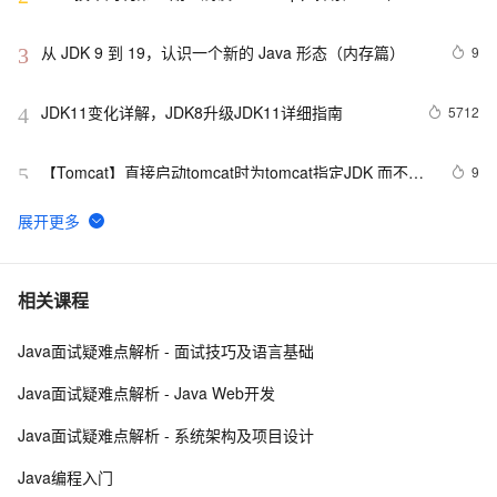
合框架）
从 JDK 9 到 19，认识一个新的 Java 形态（内存篇）
9
3
JDK11变化详解，JDK8升级JDK11详细指南
5712
4
【Tomcat】直接启动tomcat时为tomcat指定JDK 而不是
9
5
读取环境变量中的配置
Oracle 要慌了！华为终于开源了自家的 Huawei JDK
13
6
——毕昇 JDK！
集合详解（四）----HashSet和HashMap源码剖析
3
7
相关课程
（JDK1.7）
Java面试疑难点解析 - 面试技巧及语言基础
ubuntu12.04 安装配置jdk1.7
690
8
Java面试疑难点解析 - Java Web开发
【本地与Java无缝对接】JDK 22外部函数和内存API：
7
9
Java面试疑难点解析 - 系统架构及项目设计
JNI终结者，性能与安全双提升！
JDK 21中的字符串模板：提升代码可读性与维护性的新
10
10
Java编程入门