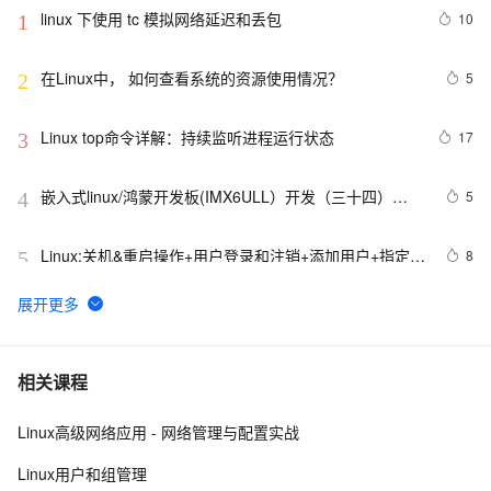
linux 下使用 tc 模拟网络延迟和丢包
10
1
在Linux中， 如何查看系统的资源使用情况？
5
2
Linux top命令详解：持续监听进程运行状态
17
3
嵌入式linux/鸿蒙开发板(IMX6ULL）开发（三十四）
5
4
Linux系统对中断的处理（下）
Linux:关机&重启操作+用户登录和注销+添加用户+指定/
8
5
修改密码+删除用户+查询用户信息+切换用户+查询当前
用户/登录用户+用户组+修改用户的组+用户组和相关文件
linux主机模式（Host-Only）的网络配置
5
6
VMware安装Linux第一天
6
7
相关课程
Linux高级网络应用 - 网络管理与配置实战
Linux运维不可不知的性能监控和调试工具
614
8
Linux用户和组管理