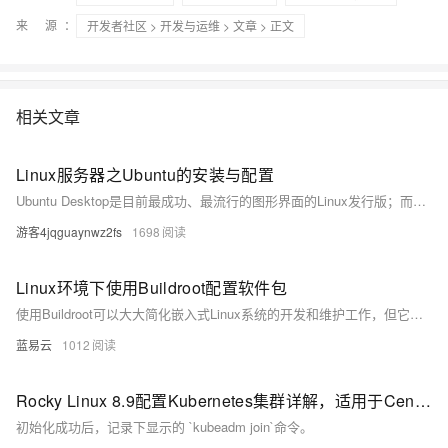
来 源：
开发者社区
>
开发与运维
>
文章
> 正文
相关文章
Linux服务器之Ubuntu的安装与配置
Ubuntu Desktop是目前最成功、最流行的图形界面的Linux发行版；而Ubuntu Server也在服务器端市场占据了较大的份额。今天为大家详细介绍了Ubuntu Server的安装与配置，希望对你能有所帮助。关于VMware、VirtualBox等虚拟化软件的使用，朱哥还会在后续的文章中为大家详细介绍，敬请关注！
游客4jqguaynwz2fs
1698
Linux环境下使用Buildroot配置软件包
使用Buildroot可以大大简化嵌入式Linux系统的开发和维护工作，但它需要对Linux系统和交叉编译有深入的理解。通过上述步骤，可以有效地配置和定制软件包，为特定的嵌入式应用构建高效、稳定的系统。
蓝易云
1012
Rocky Linux 8.9配置Kubernetes集群详解，适用于CentOS环境
初始化成功后，记录下显示的 `kubeadm join`命令。