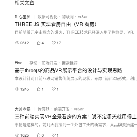
相关文章
知心宝贝
|
数据可视化
物联网
vr&ar
THREE.JS 实现看房自由（VR 看房）
2612
4
17
Five
|
存储
前端开发
搜索推荐
基于threejs的商品VR展示平台的设计与实现思路
1245
1
1
大帅老猿
|
传感器
前端开发
vr&ar
三种前端实现VR全景看房的方案！说不定哪天就用得
1025
0
1