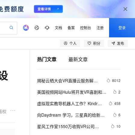
文档
备案
控制台
注册
登录
个人
积分
发布
验
作计划
器
AI 活动
专业服务
服务伙伴合作计划
开发者社区
加入我们
产品动态
服务平台百炼
阿里云 OPC 创新助力计划
热门文章
最新文章
一站式生成采购清单，支持单品或批量购买
io：打造专属 AI 语音助手
S产品伙伴计划（繁花）
峰会
CS
造的大模型服务与应用开发平台
一句话生成原生可编辑精美 PPT 文稿
AI 生产力先锋
Al MaaS 服务伙伴赋能合作
域名
博文
Careers
至高可申请百万元
Qwen3.8-Max 模型上线
设
开启高性价比 AI 编程新体验
弹性可伸缩的云计算服务
Qwen-Audio-3.0-Realtime 端到端实时语音角色扮演
输入一句话想法, 轻松生成专业的 PPT
先锋实践拓展 AI 生产力的边界
Token 补贴，五大权
计划
海大会
伙伴信用分合作计划
商标
问答
社会招聘
揭秘云栖大会VR直播云服务解决
8012
益加速 OPC 成功
eek-V4-Pro
SS
一键部署幻兽帕鲁游戏服务器
飞天发布时刻
HOT
Open Search 向量检索版支
划
备案
电子书
校园招聘
方案的技术亮点和核心能力
pSeek-V4-Pro
视频创作，一键激活电商全链路生产力
稳定、安全、高性价比、高性能的云存储服务
一键购买专属联机服务器，轻松开启游戏
所见，即是所愿
持视频检索 Pipeline 功能
更多支持
美国视频网站Hulu将开发VR喜剧和新
2
划
公司注册
镜像站
视频生成
语音识别与合成
闻内容
专属 QwenPaw
漫剧工坊：一站式动画创作平台
AI 实训营
HOT
应用身份服务 (IDaaS)
虚拟现实教导机器人工作？Kindred
458
合作伙伴培训与认证
划
上云迁移
站生成，高效打造优质广告素材
全接入的云上超级电脑
从聊天伙伴进化为能主动干活的本地数字员工
快速生产连贯的高质量长漫剧
从基础到进阶，Agent 创客手把手教你
OpenClaw 管理能力上线
正在将VR和AI结合
版权
lScope
我要反馈
e-1.1-T2V
Qwen3-TTS-Flash
向Daydream 学习，三星真的给新一
6
查询合作伙伴
n Alibaba Cloud ISV 合作
代维服务
建企业门户网站
10 分钟搭建微信、支付宝小程序
MaxCompute MaxFrame 提
代Gear VR加了个控制器
畅细腻的高质量视频
离线语音合成大模型，多语言方言自适应，低延迟高稳定
创新加速
星风工作室1550万收购VR公司
ope
登录合作伙伴管理后台
10
我要建议
站，无忧落地极速上线
以可视化方式快速构建移动和 PC 门户网站
国内短信简单易用，安全可靠，秒级触达，全球覆盖200+国家和地区。
高效部署网站，快速应用到小程序
供自动弹性内存功能
Enterspace，将于今年秋季建VR体