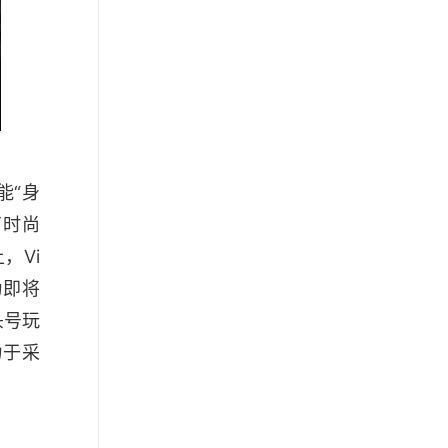
能“身
了时尚
，Vi
为即将
头号玩
力于采