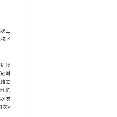
此次上
R技术
不同场
压轴时
三维立
创作的
此次发
首次V