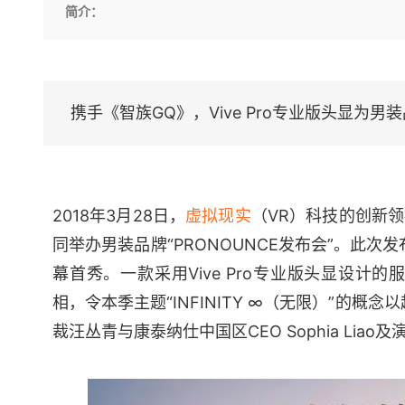
存储
天池大赛
Qwen3.7-Plus
简介：
云解析DNS
解决方案免费试用 新老
电子合同
最高领取价值200元试用
能看、能想、能动手的多模
安全
网络与CDN
AI 算法大赛
畅捷通
大数据开发治理平台 Data
AI 产品 免费试用
网络
安全
云开发大赛
Qwen3-VL-Plus
Tableau 订阅
1亿+ 大模型 tokens 和 
可观测
入门学习赛
中间件
携手《智族GQ》，Vive Pro专业版头显为男
AI空中课堂在线直播课
云防火墙
140+云产品 免费试用
上云与迁云
云原生的云上边界网络安全
产品新客免费试用，最长1
数据库
生态解决方案
大模型服务
企业出海
大模型ACA认证体验
大数据计算
助力企业全员 AI 认知与能
行业生态解决方案
千问AI平台-Token Plan
2018年3月28日，
虚拟现实
（VR）科技的创新
政企业务
媒体服务
开发者生态解决方案
同举办男装品牌“PRONOUNCE发布会”。此
企业服务与云通信
千问AI平台-模型体验
AI 开发和 AI 应用解决
幕首秀。一款采用Vive Pro专业版头显设计的
在线体验全尺寸、多种模态
域名与网站
相，令本季主题“INFINITY ∞（无限）”的概
Happy 系列大模型
裁汪丛青与康泰纳仕中国区CEO Sophia L
终端用户计算
Serverless
开发工具