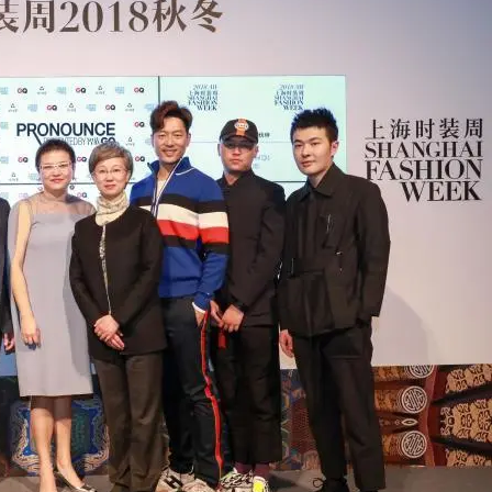
AI 应用
10分钟微调：让0.6B模型媲美235B模
多模态数据信
型
依托云原生高可用架构,实现Dify私有化部署
用1%尺寸在特定领域达到大模型90%以上效果
一个 AI 助手
超强辅助，Bol
即刻拥有 DeepSeek-R1 满血版
在企业官网、通讯软件中为客户提供 AI 客服
多种方案随心选，轻松解锁专属 DeepSeek