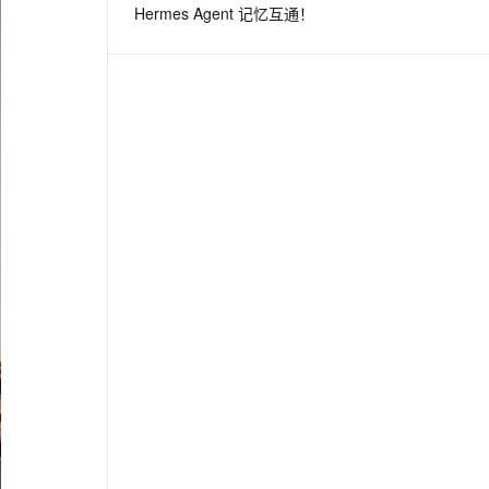
Hermes Agent 记忆互通！
息提取
与 AI 智能体进行实时音视频通话
从文本、图片、视频中提取结构化的属性信息
构建支持视频理解的 AI 音视频实时通话应用
t.diy 一步搞定创意建站
构建大模型应用的安全防护体系
通过自然语言交互简化开发流程,全栈开发支持
通过阿里云安全产品对 AI 应用进行安全防护