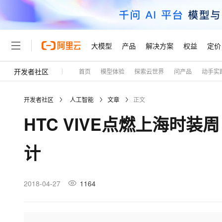
大模型
产品
解决方案
权益
定价
开发者社区
首页
模型体验
探索云世界
问产品
动手实
大模型
产品
解决方案
权益
定价
云市场
伙伴
服务
了解阿里云
精选产品
精选解决方案
普惠上云
产品定价
精选商城
成为销售伙伴
售前咨询
为什么选择阿里云
千问AI平台
开发者社区
人工智能
文章
正文
了解云产品的定价详情
大模型服务平台百炼
千问办公，解锁你的工作
普惠上云 官方力荐
分销伙伴
在线服务
网站建设
什么是云计算
大
HTC VIVE点燃上海时装
大模型服务与应用平台
企业级Agent产品，直接
云服务器38元/年起，超
咨询伙伴
多端小程序
技术领先
云上成本管理
售后服务
轻量应用服务器
Agency Agents：拥
官方推荐返现计划
大模型
精选产品
精选解决方案
Salesforce 国际版订阅
稳定可靠
计
管理和优化成本
推荐新用户得奖励，单订单
销售伙伴合作计划
自助服务
友盟天域
安全合规
人工智能与机器学习
AI
文本生成
云数据库 RDS
HappyHorse 打造一
云工开物
无影生态合作计划
在线服务
观测云
分析师报告
高校专属算力普惠，学生认
计算
互联网应用开发
2018-04-27
1164
Qwen3.8-Max
HOT
Salesforce On Alibaba C
工单服务
Tuya 物联网平台阿里云
研究报告与白皮书
人工智能平台 PAI
快速拥有专属 OpenClaw
大模
Consulting Partner 合
大数据
容器
智能体时代全能旗舰模型
免费试用
短信专区
一站式AI开发、训练和推
蓝凌 OA
AI 大模型销售与服务生
现代化应用