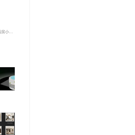
目前随着元宇宙概念的爆火，THREE技术已经深入到了物联网、VR、游戏、数据可视化等多个平台，今天我们主要基于THREE实现一个三维的VR看房小项目