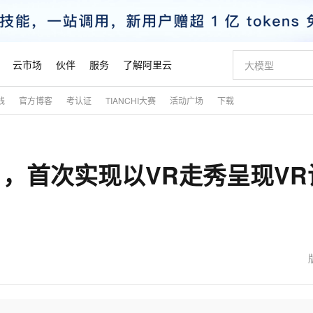
云市场
伙伴
服务
了解阿里云
践
官方博客
考认证
TIANCHI大赛
活动广场
下载
AI 特惠
数据与 API
成为产品伙伴
企业增值服务
最佳实践
价格计算器
AI 场景体
基础软件
产品伙伴合
阿里云认证
市场活动
配置报价
大模型
自助选配和估算价格
新方式
睿译宝，AI翻译排版一步到位
智启 AI 普惠权益
产品生态集成认证中心
企业支持计划
云上春晚
域名与网站
千问官方 MaaS 平台，为开发者和 Agent 而生，新用户赠送 1 亿 + tokens 额度
Qwen Aud
AI Coding
阿里云Maa
2026 阿里云
云服务器 E
为企业打
数据集
Windows
大模型认证
模型
NEW
NEW
周 ，首次实现以VR走秀呈现VR
交付可用成果
值低价云产品抢先购
上传文档即自动完成翻译和格式还原
至高享 1亿+免费 tokens，加速 Al 应用落地
提供智能易用的域名与建站服务
智能编程，一键
安全可靠、
产品生态伙伴
专家技术服务
云上奥运之旅
弹性计算合作
阿里云中企出
手机三要素
宝塔 Linux
全部认证
价格优势
有专属领域专家
GLM-5.2：长任务时代开源旗舰模型
阿里云 OPC 创新助力计划
千问大模型
即刻拥有 DeepS
AI 电商营销
对象存储 O
大模型
产品生态伙伴工作台
企业增值服务台
云栖战略参考
云存储合作计
云栖大会
身份实名认证
CentOS
训练营
推动算力普惠，释放技术红利
最高返9万
多领域专家智能体,一键组建 AI 虚拟交付团队
快速构建应用程序和网站，即刻迈出上云第一步
至高百万元 Token 补贴，加速一人公司成长
多元化、高性能、安全可靠的大模型服务
真正可用的 1M 上下文,一次完成代码全链路开发
轻松解锁专属 Dee
从图文生成到
云上的中国
数据库合作计
活动全景
短信
Docker
图片和
站式影视创作平台
Hermes Agent，打造自进化智能体
Token Plan 模型订阅计划
数字证书管理服务（原SSL证书）
5 分钟轻松部署
AI 广告创作
无影云电脑
企业成长
NEW
信息公告
看见新力量
云网络合作计
OCR 文字识别
JAVA
证享300元代金券
可视化编排打通从文字构思到成片全链路闭环
全托管，含MySQL、PostgreSQL、SQL Server、MariaDB多引擎
自主进化，持久记忆，越用越聪明
Qwen3.8-Max 首发尝鲜，限时加量 10 倍，夜间低至2折
实现全站HTTPS，呈现可信的WEB访问
图文、视频一
随时随地安
魔搭 Mode
Kimi-K3
HappyHors
NEW
loud
服务实践
官网公告
金融模力时刻
Salesforce O
版
发票查验
全能环境
Claude Code + GStack 打造工程团队
千问办公，限时限量积分加倍
Qoder
低代码高效构
AI 建站
短信服务
型
NEW
作计划
Kimi 最新旗舰模型，长程编程与推理利器
让文字生成流
计划
创新中心
魔搭 ModelSc
健康状态
理服务
让AI从“聊天伙伴”进化为能干活的“数字员工”
安装技能 GStack，拥有专属 AI 工程团队
你的AI工作搭子，覆盖日常办公高频场景
面向真实软件的智能体编程平台
0 代码专业建
客户案例
天气预报查询
操作系统
态合作计划