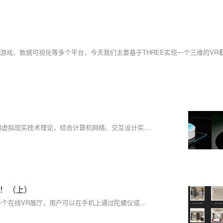
本设计针对目前互联网销售传统展示的现状，考虑当前市场形式，利用虚拟现实技术理论，结合计算机网络、交互设计实现一个以普通终端浏览器为载体的适用于用户或消费者需求的VR展示平台系统，打造一种全新的商品展示方式，拉近用户或者消费者于商品的距离，提供商品全面的信息，提高商品的可信度，降低交易失败的风险，带来一次愉快完美的购物体验。
上！（上）
事情是这样的，前几天我接到一个外包工头的新需求，某品牌要搭建一个在线VR展厅，用户可以在手机上通过陀螺仪或者拖动来360度全景参观展厅，这个VR展厅里会有一些信息点，点击之后可以呈现更多信息（视频，图文等）... 我第一反应是用3D引擎，因为我不久前刚用three.js做过一个BMW的在线展厅，基本把three.js摸熟了。