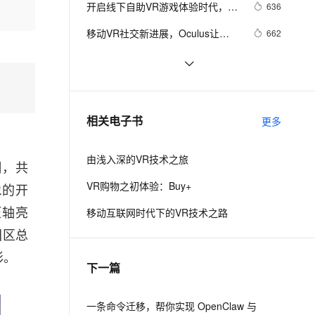
安全
开启线下自助VR游戏体验时代，玩
我要投诉
e-1.1-I2V
Cosyvoice-V3-Flash
636
PolarDB
上云场景组合购
Milvus 弹性伸缩功能新增节
验中心
伴
转《黑盾》系列VR新作
漫剧创作，剧本、分镜、视频高效生成
100%兼容MySQL、PostgreSQL，兼容Oracle，支持集中和分布式
覆盖90%+业务场景，专享组合折扣价
点支持范围
畅自然，细节丰富
高表现力语音合成大模型，语音克隆听感自然
VPN
移动VR社交新进展，Oculus让
662
Parties和Rooms上线Gear VR
ernetes 版 ACK
云聚AI 严选权益
AI 原生数据库服务发布
SSL 证书
Airbnb引入AR和VR技术，帮助租客
525
2V
Fun-ASR
，一键激活高效办公新体验
理容器应用的 K8s 服务
精选AI产品，从模型到应用全链提效
Agent 数据网关
全方位欣赏心仪房间
文戏情感细腻自然，动作戏激烈拳拳到肉，实现更强表演能力
支持中英文自由切换，具备更强的噪声鲁棒性
堡垒机
听院士、行业大咖聊VR技术落地和行
5
AI 用量加速计划
云原生数据库 PolarDB
业创新——江苏虚拟现实发展大会前
防火墙
、识别商机，让客服更高效、服务更出色。
当教育碰上VR和AR，学生会沉迷于
新老同享，达量后返
Agentic Database 发布
562
相关电子书
瞻
更多
学习无法自拔吗？
主机安全
应用
由浅入深的VR技术之旅
千问办公
NEW
周，共
AI 应用及服务市场
的智能体编程平台
一站式AI生产力平台
VR购物之初体验：Buy+
象的开
AI 应用
伶鹊
压轴亮
移动互联网时代下的VR技术之路
企业级人与Agent协作平台，接入和调度多个数字员工
智能客服平台，对话机器人、对话分析、智能外呼
大模型
国区总
大模型服务平台百炼 - 全妙
自然语言处理
彩。
下一篇
应用创作平台
多模态内容创作工具，已接入 DeepSeek
数据标注
机器学习
一条命令迁移，帮你实现 OpenClaw 与