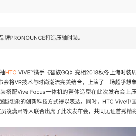
Deepseek-v4-pro
HappyHors
同享
万小智 AI 建站低至 15元/月
Qoder CN
AI 短剧/漫剧
云原生数据库 
快递物流查询
WordPress
成为服务伙
高校合作
点，立即开启云上创新
覆盖公网/内网、递归/权威、移动APP等全场景解析服务
送.CN域名，送备案服务码
基于千问大模型等，支持代码智能生成、研发智能问答
AI助力短剧
态智能体模型
旗舰 MoE 大模型，百万上下文与顶尖推理能力
图生视频，流
Ubuntu
服务生态伙伴
云工开物
企业应用
Works
Night Plan 支持 Qwen 3.8-Max
云原生大数据计算服务 MaxCompute
AI 办公
容器服务 Kub
NEW
GLM-5.2
Wan2.7-T
Red Hat
30+ 款产品免费体验
Data Agent 驱动的一站式 Data+AI 开发治理平台
夜间 5 折，Qwen/Meoo/TokenPlan 客户专享
面向分析的企业级SaaS模式云数据仓库
AI智能应用
提供一站式管
科研合作
视觉 Coding、空间感知、多模态思考等全面升级
1M上下文，专为长程任务能力而生
ERP
装品牌PRONOUNCE打造压轴时装。
堂（旗舰版）
SUSE
智能客服
CRM
防护产品
2个月
自动承接线索
建站小程序
OA 办公系统
AI 应用构建
大模型原生
力提升
财税管理
模板建站
Qoder
大模型服务平台百炼-应用模版
HOT
NEW
领袖
HTC
VIVE™携手《智族GQ》亮相2018秋冬上海时装
面向真实软件
个人版上线、团队版降价；千问3.8-Max首发发尝鲜
丰富多元化的应用模版和解决方案
400电话
定制建站
次发布会将VR技术与时尚潮流完美结合，上演了一场超乎想
万有无界
大模型服务平台百炼-智能体
方案
广告营销
模板小程序
服装搭配Vive Focus一体机的整体造型在此次发布会上
的模型效果
灵活可视化地构建企业级 Agent
念以超越想象的创新科技方式得以表达。同时，HTC Vive中
定制小程序
秒悟
人工智能平台 PAI
iao及演员凌潇肃等人联合出席了此次发布会，共同见证首秀精
APP 开发
云端极速 AI 
新一代 AI 视频生成模型，深度适配广告营销等场景
AI Native 的算法工程平台，一站式完成建模、训练、推理服务部署
建站系统