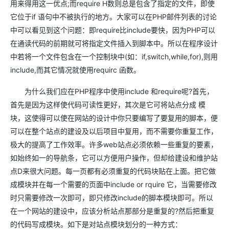
用来得用这一优点;而require H数则总是包含了指定的文件，即使
它位于if 语句中不被执行的地方。大家可以在PHP邮件列表的讨论
中可以看见到这个问题：即require比include要快，因为PHP可以
在通读代码的前期就可将指定文件插入到脚本中。所以在程序设计
中若将一个文件包含在一个控制块中(如：if,switch,while,for),则用
include,而其它情况就使用requirc 函数。
为什么我们应在PHP程序中使用include 和require呢?首先，
首先是因为这样使代码可读性更好，其次是它可将站点分成 模
块，这使得可以使在网站的设计中你只要编写了要复用的脚本，便
可以在整个站点的建设及以后项目中复用，而不需要你重复工作，
极大的提高了工作效率。许多web站点必须依赖一些重复的要素，
如始终如一的导航条，它可以方便用户操作，但却给建设和维护站
点D来很大问题。每一页都有必须重复的代码块贴在上面。把它做
成模块并在每一个需要的页面中include or rquire 它，当需要修改
时只需要修改一次即可，即只修改include的脚本模块即可。所以
在一个网站的建设中，应该分析站点那部分是重复的?然后把重复
的代码写成模块。如下是对站点模块划分的一种方式：