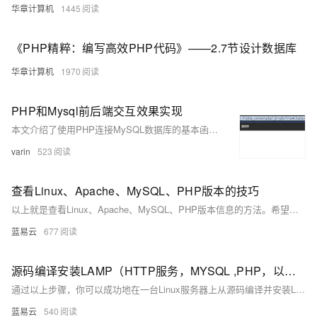
华章计算机
1445
《PHP精粹：编写高效PHP代码》——2.7节设计数据库
华章计算机
1970
PHP和Mysql前后端交互效果实现
本文介绍了使用PHP连接MySQL数据库的基本函数及其实现案例。内容涵盖数据库连接、选择数据库、执行查询、获取结果等常用操作，并通过用户登录和修改密码的功能实例，展示了PHP与MySQL的交互过程及代码实现。
varin
523
查看Linux、Apache、MySQL、PHP版本的技巧
以上就是查看Linux、Apache、MySQL、PHP版本信息的方法。希望这些信息能帮助你更好地理解和使用你的LAMP技术栈。
蓝易云
677
源码编译安装LAMP（HTTP服务，MYSQL ,PHP，以及bbs论坛）
通过以上步骤，你可以成功地在一台Linux服务器上从源码编译并安装LAMP环境，并配置一个BBS论坛（Discuz!）。这些步骤涵盖了从安装依赖、下载源代码、配置编译到安装完成的所有细节。每个命令的解释确保了过程的透明度，使即使是非专业人士也能够理解整个流程。
蓝易云
540