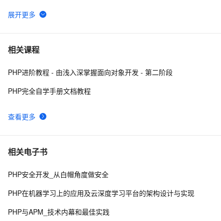
PHP5中定义对象的字符串值
5
6
PHP 接口
585
7
相关课程
PHP进阶教程 - 由浅入深掌握面向对象开发 - 第二阶段
使用消息服务(MNS)订阅阿里云物联网平台设备消息PHP
1
8
示例参考
PHP完全自学手册文档教程
跟我学习php数组常用函数-下篇
626
9
查看更多
php 的函数参数值类型限定
513
10
相关电子书
PHP安全开发_从白帽角度做安全
PHP在机器学习上的应用及云深度学习平台的架构设计与实现
PHP与APM_技术内幕和最佳实践