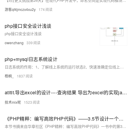
【5月更文挑战第26天】在现代PHP开发中，命名空间是实现代码模块化、防止类名和函数名冲突的关键技术。本文将深入探讨PHP命名空间的概念、实现原理及其在实际项目中的应用，帮助开发者更好地理解和使用命名空间，提高代码的可维护性和可扩展性。
游客qf4jmczx4xu2y
174
php接口安全设计浅谈
php接口安全设计浅谈
owenzhang
339
php+mysql日志系统设计
日志系统的作用：1、了解线上系统的运行状态2、快速准确定位线上问题3、发现系统瓶颈4、预警系统潜在风险5、挖掘产品最大价值6、…… 设计目标：1、支持高并发日志写入2、亿级消息内容存储3、支持监控报警4、分布式、高可用 存储选择：mysql TokuDB+redismysql TokuDB是一个支持事务的“新”引擎，有着出色的数据压缩功能。
梧桐_
1837
atitit.导出excel的设计----查询结果 导出为excel的实现java .net php 总结
技术mix呢
1523
《PHP精粹：编写高效PHP代码》——3.5节设计一个Web服务
本节书摘来自华章社区《PHP精粹：编写高效PHP代码》一书中的第3章，第3.5节设计一个Web服务，作者：（美） Davey Shafik，更多章节内容可以访问云栖社区“华章社区”公众号查看