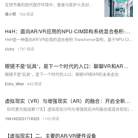
在快节奏的现代医疗环境中，患者与医护人员对高效、便捷的院内导航需求日益增长。随着科技的飞速发展，传统的纸质地图已难以满足复杂多变的医疗空间需求。在此背景下，集成AR（增强现实）技术的院内导航系统应运而生，以其独特的优势和创新功能，正逐步成为智慧医院建设的重要组成部分。
维小帮
769
H4H：面向AR/VR应用的NPU-CIM异构系统混合卷积-Transformer架构搜索——论文阅读
H4H是一种面向AR/VR应用的混合卷积-Transformer架构，基于NPU-CIM异构系统，通过神经架构搜索实现高效模型设计。该架构结合卷积神经网络（CNN）的局部特征提取与视觉Transformer（ViT）的全局信息处理能力，提升模型性能与效率。通过两阶段增量训练策略，缓解混合模型训练中的梯度冲突问题，并利用异构计算资源优化推理延迟与能耗。实验表明，H4H在相同准确率下显著降低延迟和功耗，为AR/VR设备上的边缘AI推理提供了高效解决方案。
UUhz
1797
眼镜不是“玩具”，是下一个时代的入口：聊聊VR和AR的未来走向
眼镜不是“玩具”，是下一个时代的入口：聊聊VR和AR的未来走向
Echo_Wish
442
虚拟现实（VR）与增强现实（AR）的融合：开启全新交互时代
【6月更文挑战第17天】虚拟现实(VR)与增强现实(AR)融合成混合现实(MR)，打造全新交互体验。MR结合VR的沉浸感和AR的现实增强，应用于教育、游戏、设计和营销，带来创新教学方式、沉浸式游戏体验和高效设计工具。尽管面临技术挑战，随着5G和AI的发展，MR有望引领未来交互的革命。
1941623231718325
1105
【虚拟现实】二、主要的AR/VR硬件设备