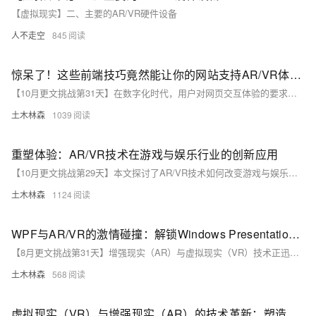
【虚拟现实】二、主要的AR/VR硬件设备
人不走空
845
惊呆了！这些前端技巧竟然能让你的网站支持AR/VR体验！
【10月更文挑战第31天】在数字化时代，用户对网页交互体验的要求日益提高，传统二维网页已难以满足需求。本文介绍如何利用前端技术，特别是Three.js，实现AR/VR体验，提升用户满意度和网站价值。通过示例代码，展示如何创建简单的3D场景，并探讨AR/VR技术的基本原理和常用工具，帮助开发者打造沉浸式体验。
土木林森
1039
重塑体验：AR/VR技术在游戏与娱乐行业的创新应用
【10月更文挑战第29天】本文探讨了AR/VR技术如何改变游戏与娱乐行业，介绍了AR和VR的基本概念及其在游戏和娱乐中的应用实例，包括《精灵宝可梦GO》的AR开发和VR视频播放器的实现代码，并展望了未来的发展趋势。
土木林森
1124
WPF与AR/VR的激情碰撞：解锁Windows Presentation Foundation应用新维度，探索增强现实与虚拟现实技术在现代UI设计中的无限可能与实战应用详解
【8月更文挑战第31天】增强现实（AR）与虚拟现实（VR）技术正迅速改变生活和工作方式，在游戏、教育及工业等领域展现出广泛应用前景。本文探讨如何在Windows Presentation Foundation（WPF）环境中实现AR/VR功能，通过具体示例代码展示整合过程。尽管WPF本身不直接支持AR/VR，但借助第三方库如Unity、Vuforia或OpenVR，可实现沉浸式体验。例如，通过Unity和Vuforia在WPF中创建AR应用，或利用OpenVR在WPF中集成VR功能，从而提升用户体验并拓展应用功能边界。
土木林森
568
虚拟现实（VR）与增强现实（AR）的技术革新：塑造未来的沉浸式体验