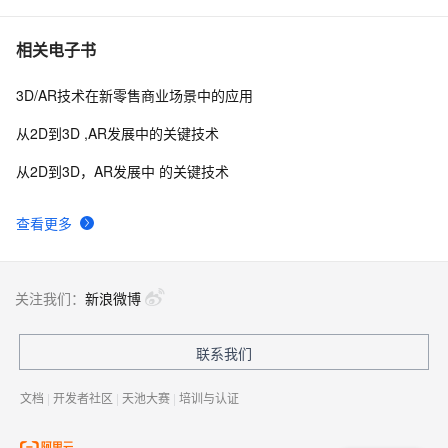
当教育碰上VR和AR，学生会沉迷于学习无法自拔吗？
563
7
相关电子书
3D/AR技术在新零售商业场景中的应用
MIT让艺术和技术擦出火花，画出一条AR壁画隧道
628
8
从2D到3D ,AR发展中的关键技术
MIT让艺术和技术擦出火花，画出一条AR壁画隧道
585
9
从2D到3D，AR发展中 的关键技术
AR软件公司Upskill获B轮融资，投资方包括波音HorizonX
4
10
查看更多
关注我们：
新浪微博
联系我们
文档
|
开发者社区
|
天池大赛
|
培训与认证