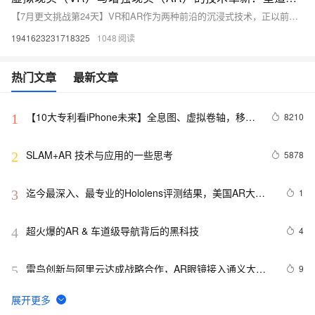
【7月更文挑战第24天】VR和AR作为两种前沿的沉浸式技术，正以前所未有的速度改变着我们的世界。随着技术的不断革新和应用的不断拓展，我们有理由相信，未来的VR和AR将为我们带来更多令人惊叹的体验和技术革新。
1941623231718325
1048
热门文章
最新文章
【10大专利看iPhone未来】全息图、虚拟卷轴，移动
8210
1
AR……苹果还有哪些黑科技？
SLAM+AR 技术与应用的一些思考
5878
2
迄今最深入、最专业的Hololens评测结果，美国AR大咖
1
3
艾迪·奥夫曼现身说法
超火爆的AR & 车道级导航背后的黑科技
4
4
雷鸟创新与阿里云达成战略合作，AR眼镜接入通义大模
9
5
型
Airbnb引入AR和VR技术，帮助租客全方位欣赏心仪房间
8
6