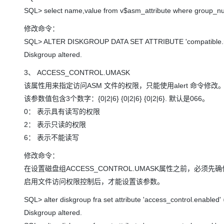
大模型解决方案
SQL> select name,value from v$asm_attribute where group_nu
迁移与运维管理
快速部署 Dify，高效搭建 
修改命令：
专有云
SQL> ALTER DISKGROUP DATA SET ATTRIBUTE 'compatible.rdb
Diskgroup altered.
10 分钟在聊天系统中增加
3、 ACCESS_CONTROL.UMASK
该属性用来指定访问ASM 文件的权限，只能使用alert 命令修改
该参数值包含3个数字：{0|2|6} {0|2|6} {0|2|6}. 默认是066。
0： 表示具有读写的权限
2： 表示只读的权限
6： 表示不能读写
修改命令：
在设置磁盘组ACCESS_CONTROL.UMASK属性之前，必须先确保A
启用文件访问权限控制后，才能设置该参数。
SQL> alter diskgroup fra set attribute 'access_control.enabled' =
Diskgroup altered.