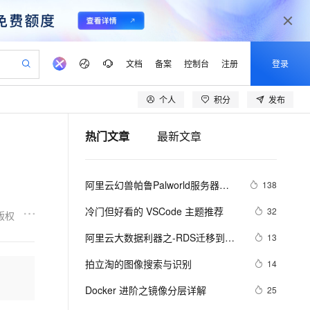
文档
备案
控制台
注册
登录
个人
积分
发布
验
作计划
器
AI 活动
专业服务
服务伙伴合作计划
开发者社区
加入我们
产品动态
服务平台百炼
阿里云 OPC 创新助力计划
热门文章
最新文章
一站式生成采购清单，支持单品或批量购买
可编辑精美 PPT 文稿
S产品伙伴计划（繁花）
峰会
CS
造的大模型服务与应用开发平台
Agency Agents：拥有专属领域专家
AI 生产力先锋
Al MaaS 服务伙伴赋能合作
域名
博文
Careers
PolarDB Agentic Database
至高可申请百万元
 轻松生成专业的 PPT
开启高性价比 AI 编程新体验
弹性可伸缩的云计算服务
先锋实践拓展 AI 生产力的边界
发布
多领域专家智能体,一键组建 AI 虚拟交付团队
Token 补贴，五大权
计划
海大会
伙伴信用分合作计划
商标
问答
社会招聘
阿里云幻兽帕鲁Palworld服务器配
138
益加速 OPC 成功
帕鲁游戏服务器
SS
HappyHorse 打造一站式影视创作平台
飞天发布时刻
HOT
秒悟 Meoo CLI 支持一键部
划
备案
电子书
校园招聘
置及价格整理（2024年版）
联机服务器，轻松开启游戏
视频创作，一键激活电商全链路生产力
稳定、安全、高性价比、高性能的云存储服务
所见，即是所愿
署项目至阿里云账号
可视化编排打通从文字构思到成片全链路闭环
更多支持
冷门但好看的 VSCode 主题推荐
32
版权
划
公司注册
镜像站
视频生成
语音识别与合成
 智能体与工作流应用
漫剧工坊：一站式动画创作平台
AI 实训营
Flink OSS 支持
阿里云大数据利器之-RDS迁移到
13
合作伙伴培训与认证
划
上云迁移
站生成，高效打造优质广告素材
全接入的云上超级电脑
通过阿里云百炼高效搭建AI应用,助力高效开发
快速生产连贯的高质量长漫剧
从基础到进阶，Agent 创客手把手教你
AssumeRole 角色自定义
Maxcompute实现动态分区
lScope
我要反馈
e-1.1-T2V
Qwen3-TTS-Flash
拍立淘的图像搜索与识别
14
查询合作伙伴
n Alibaba Cloud ISV 合作
代维服务
建企业门户网站
10 分钟搭建微信、支付宝小程序
百炼 Qwen3.7-Flash 系列模
畅细腻的高质量视频
离线语音合成大模型，多语言方言自适应，低延迟高稳定
创新加速
Docker 进阶之镜像分层详解
ope
登录合作伙伴管理后台
25
我要建议
站，无忧落地极速上线
以可视化方式快速构建移动和 PC 门户网站
国内短信简单易用，安全可靠，秒级触达，全球覆盖200+国家和地区。
高效部署网站，快速应用到小程序
型发布