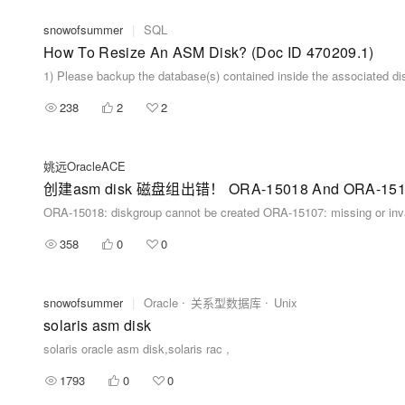
snowofsummer
|
SQL
How To Resize An ASM Disk? (Doc ID 470209.1)
238
2
2
姚远OracleACE
创建asm disk 磁盘组出错！ ORA-15018 And ORA-15107 
ORA-15018: diskgroup cannot be created ORA-15107: missing or in
358
0
0
snowofsummer
|
Oracle
关系型数据库
Unix
solaris asm disk
solaris oracle asm disk,solaris rac ,
1793
0
0