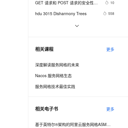
安全
GET 请求和 POST 请求的安全性有
我要投诉
e-1.1-I2V
Cosyvoice-V3-Flash
10
PolarDB
上云场景组合购
伴
Qoder CN V1.7.0 发布
何区别？
漫剧创作，剧本、分镜、视频高效生成
100%兼容MySQL、PostgreSQL，兼容Oracle，支持集中和分布式
覆盖90%+业务场景，专享组合折扣价
畅自然，细节丰富
高表现力语音合成大模型，语音克隆听感自然
VPN
hdu 3015 Disharmony Trees
558
ernetes 版 ACK
云聚AI 严选权益
云安全中心 AI BAS 智能自动
SSL 证书
perl--CGI编程之Apache服务器安装配
1
2V
Fun-ASR
，一键激活高效办公新体验
理容器应用的 K8s 服务
精选AI产品，从模型到应用全链提效
化模拟渗透攻击产品发布
置
文戏情感细腻自然，动作戏激烈拳拳到肉，实现更强表演能力
支持中英文自由切换，具备更强的噪声鲁棒性
堡垒机
如何绑定多个action到一个slot
456
AI 用量加速计划
DataWorks ChatBI 会话支持
防火墙
、识别商机，让客服更高效、服务更出色。
结构struct(值类型)在实际应用要注
新老同享，达量后返
上传临时文件分析
620
相关课程
更多
意的二点:
主机安全
应用
深度解读服务网格的未来
千问办公
NEW
AI 应用及服务市场
的智能体编程平台
一站式AI生产力平台
Nacos 服务网格生态
AI 应用
伶鹊
服务网格技术最佳实践
企业级人与Agent协作平台，接入和调度多个数字员工
智能客服平台，对话机器人、对话分析、智能外呼
大模型
大模型服务平台百炼 - 全妙
自然语言处理
相关电子书
更多
应用创作平台
多模态内容创作工具，已接入 DeepSeek
数据标注
机器学习
基于英特尔®架构的阿里云服务网格ASM技术加速应用服务加密通