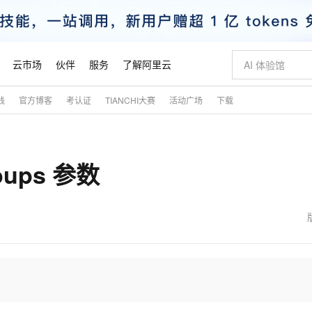
云市场
伙伴
服务
了解阿里云
践
官方博客
考认证
TIANCHI大赛
活动广场
下载
AI 特惠
数据与 API
成为产品伙伴
企业增值服务
最佳实践
价格计算器
AI 场景体
基础软件
产品伙伴合
阿里云认证
市场活动
配置报价
大模型
自助选配和估算价格
步到位
智启 AI 普惠权益
产品生态集成认证中心
企业支持计划
云上春晚
域名与网站
Qwen Audio：打造专属 AI 语音助手
千问官方 MaaS 平台，为开发者和 Agent 而生，新用户赠送 1 亿 + tokens 额度
一句话生成原生
AI Coding
阿里云Maa
2026 阿里云
云服务器 E
为企业打
数据集
Windows
大模型认证
模型
NEW
NEW
oups 参数
格式还原
值低价云产品抢先购
至高享 1亿+免费 tokens，加速 Al 应用落地
提供智能易用的域名与建站服务
Qwen-Audio-3.0-Realtime 端到端实时语音角色扮演
输入一句话想法,
智能编程，一键
安全可靠、
产品生态伙伴
专家技术服务
云上奥运之旅
弹性计算合作
阿里云中企出
手机三要素
宝塔 Linux
全部认证
价格优势
开源旗舰模型
即刻拥有 DeepSeek-V4-Pro
阿里云 OPC 创新助力计划
千问大模型
一键部署幻兽
AI 电商营销
对象存储 O
大模型
产品生态伙伴工作台
企业增值服务台
云栖战略参考
云存储合作计
云栖大会
身份实名认证
CentOS
训练营
推动算力普惠，释放技术红利
最高返9万
真正可用的 1M 上下文,一次完成代码全链路开发
快速构建应用程序和网站，即刻迈出上云第一步
轻松解锁专属 DeepSeek-V4-Pro
至高百万元 Token 补贴，加速一人公司成长
多元化、高性能、安全可靠的大模型服务
一键购买专属
从图文生成到
云上的中国
数据库合作计
活动全景
短信
Docker
图片和
自进化智能体
5 分钟轻松部署专属 QwenPaw
Token Plan 模型订阅计划
数字证书管理服务（原SSL证书）
高效搭建 AI
AI 广告创作
无影云电脑
企业成长
NEW
HOT
信息公告
看见新力量
云网络合作计
OCR 文字识别
JAVA
越聪明
证享300元代金券
全托管，含MySQL、PostgreSQL、SQL Server、MariaDB多引擎
Qwen3.8-Max 首发尝鲜，限时加量 10 倍，夜间低至2折
实现全站 HTTPS，呈现可信的 Web 访问
从聊天伙伴进化为能主动干活的本地数字员工
图文、视频一
随时随地安
魔搭 Mode
Kimi-K3
HappyHors
NEW
loud
服务实践
官网公告
金融模力时刻
Salesforce O
版
发票查验
全能环境
Claude Code + GStack 打造工程团队
千问办公，限时限量积分加倍
Qoder
低代码高效构
AI 建站
短信服务
型
NEW
作计划
Kimi 最新旗舰模型，长程编程与推理利器
让文字生成流
计划
创新中心
魔搭 ModelSc
健康状态
理服务
让AI从“聊天伙伴”进化为能干活的“数字员工”
安装技能 GStack，拥有专属 AI 工程团队
你的AI工作搭子，覆盖日常办公高频场景
面向真实软件的智能体编程平台
0 代码专业建
客户案例
天气预报查询
操作系统
态合作计划