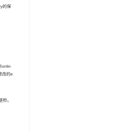
cy的保
nlin
修改的e
单位是秒。