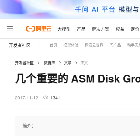
大模型
产品
解决方案
权益
定价
开发者社区
首页
模型体验
探索云世界
问产品
动手实
大模型
产品
解决方案
权益
定价
云市场
伙伴
服务
了解阿里云
精选产品
精选解决方案
普惠上云
产品定价
精选商城
成为销售伙伴
售前咨询
为什么选择阿里云
千问AI平台
开发者社区
数据库
文章
正文
了解云产品的定价详情
大模型服务平台百炼
睿译宝，AI翻译排版一
普惠上云 官方力荐
分销伙伴
在线服务
网站建设
什么是云计算
大
几个重要的 ASM Disk Gr
大模型服务与应用平台
上传文档即自动完成翻译和
云服务器38元/年起，超
咨询伙伴
多端小程序
技术领先
云上成本管理
售后服务
轻量应用服务器
GLM-5.2：长任务时代
官方推荐返现计划
大模型
精选产品
精选解决方案
Salesforce 国际版订阅
稳定可靠
管理和优化成本
推荐新用户得奖励，单订单
销售伙伴合作计划
2017-11-12
1341
自助服务
友盟天域
安全合规
人工智能与机器学习
AI
文本生成
云数据库 RDS
Hermes Agent，打造
云工开物
无影生态合作计划
在线服务
观测云
分析师报告
自主进化，持久记忆，越用
高校专属算力普惠，学生认
计算
互联网应用开发
Qwen3.8-Max
HOT
Salesforce On Alibaba C
工单服务
Tuya 物联网平台阿里云
研究报告与白皮书
人工智能平台 PAI
快速拥有专属 OpenClaw
简介：
大模
Consulting Partner 合
大数据
容器
智能体时代全能旗舰模型
免费试用
短信专区
一站式AI开发、训练和推
蓝凌 OA
AI 大模型销售与服务生
现代化应用