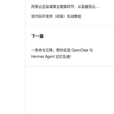
阿里云总监课第五期第四节：从容器到云原生–服务网格
息提取
与 AI 智能体进行实时音视频通话
低代码开发师（初级）实战教程
从文本、图片、视频中提取结构化的属性信息
构建支持视频理解的 AI 音视频实时通话应用
t.diy 一步搞定创意建站
构建大模型应用的安全防护体系
通过自然语言交互简化开发流程,全栈开发支持
通过阿里云安全产品对 AI 应用进行安全防护
下一篇
一条命令迁移，帮你实现 OpenClaw 与
Hermes Agent 记忆互通！