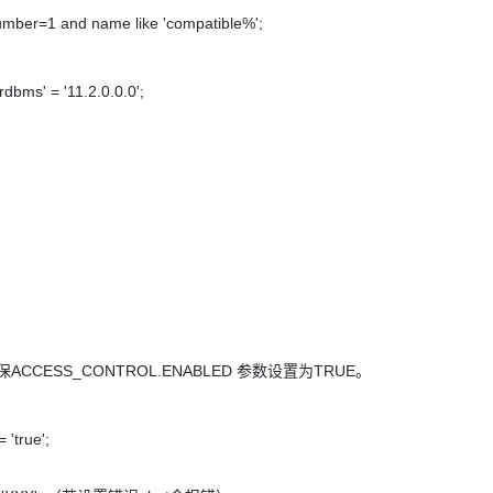
mber=1 and name like 'compatible%';
AI 应用
10分钟微调：让0.6B模型媲美235B模
多模态数据信
型
依托云原生高可用架构,实现Dify私有化部署
ms' = '11.2.0.0.0';
用1%尺寸在特定领域达到大模型90%以上效果
一个 AI 助手
超强辅助，Bol
即刻拥有 DeepSeek-R1 满血版
在企业官网、通讯软件中为客户提供 AI 客服
多种方案随心选，轻松解锁专属 DeepSeek
。
CCESS_CONTROL.ENABLED 参数设置为TRUE。
 'true';