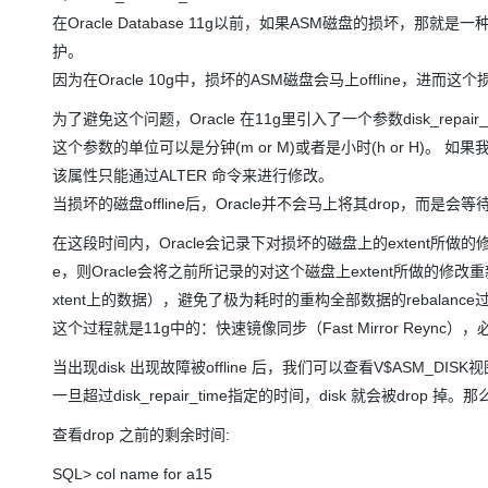
在Oracle Database 11g以前，如果ASM磁盘的损坏，那就是一种灾
护。
因为在Oracle 10g中，损坏的ASM磁盘会马上offline，进而这个
为了避免这个问题，Oracle 在11g里引入了一个参数disk_repa
这个参数的单位可以是分钟(m or M)或者是小时(h or H)
该属性只能通过ALTER 命令来进行修改。
当损坏的磁盘offline后，Oracle并不会马上将其drop，而是会等待参
在这段时间内，Oracle会记录下对损坏的磁盘上的extent所做的修改，一
e，则Oracle会将之前所记录的对这个磁盘上extent所做的修
xtent上的数据），避免了极为耗时的重构全部数据的rebalance
这个过程就是11g中的：快速镜像同步（Fast Mirror Reync）
当出现disk 出现故障被offline 后，我们可以查看V$ASM_DIS
一旦超过disk_repair_time指定的时间，disk 就会被drop
查看drop 之前的剩余时间:
SQL> col name for a15