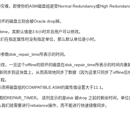
难，即使你的ASM磁盘组是受Normal Redundancy或High Redundan
损坏的磁盘立刻会被Oracle drop掉。
ir_time，其默认值是3.6小时并且用户可以修改。
。 如果我们在指定属性时没有指定单位，那么默认单位是小时。
数disk_repair_time所表示的时间。
旦这个offline的损坏的磁盘在disk_repair_time所表示的时间内重新o
改重新同步到这块盘上，从而高效地同步了数据（因为这里只同步了offline后
过程。
，必须将磁盘组的COMPATIBLE.ASM的属性值设置大于11.1。
K视图的REPAIR_TIMER。 该列显示的是disk 被drop 之前的剩余时间，
 掉。那么我们就需要进行rebalance操作，而不能进行快速镜像同步。