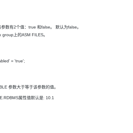
Deepseek-v4-pro
HappyHors
同享
万小智 AI 建站低至 15元/月
Qoder CN
AI 短剧/漫剧
云原生数据库 
快递物流查询
WordPress
成为服务伙
高校合作
点，立即开启云上创新
覆盖公网/内网、递归/权威、移动APP等全场景解析服务
送.CN域名，送备案服务码
基于千问大模型等，支持代码智能生成、研发智能问答
AI助力短剧
态智能体模型
旗舰 MoE 大模型，百万上下文与顶尖推理能力
图生视频，流
Ubuntu
服务生态伙伴
云工开物
企业应用
Works
Night Plan 支持 Qwen 3.8-Max
云原生大数据计算服务 MaxCompute
AI 办公
容器服务 Kub
NEW
GLM-5.2
Wan2.7-T
Red Hat
 该参数有2个值：true 和false。 默认为false。
30+ 款产品免费体验
Data Agent 驱动的一站式 Data+AI 开发治理平台
夜间 5 折，Qwen/Meoo/TokenPlan 客户专享
面向分析的企业级SaaS模式云数据仓库
AI智能应用
提供一站式管
科研合作
视觉 Coding、空间感知、多模态思考等全面升级
1M上下文，专为长程任务能力而生
ERP
roup上的ASM FILES。
堂（旗舰版）
SUSE
智能客服
CRM
防护产品
2个月
自动承接线索
建站小程序
OA 办公系统
AI 应用构建
大模型原生
d' = 'true';
力提升
财税管理
模板建站
Qoder
大模型服务平台百炼-应用模版
HOT
NEW
面向真实软件
个人版上线、团队版降价；千问3.8-Max首发发尝鲜
丰富多元化的应用模版和解决方案
400电话
定制建站
BLE 参数大于等于该参数的值。
万有无界
大模型服务平台百炼-智能体
方案
广告营销
模板小程序
的模型效果
灵活可视化地构建企业级 Agent
IBLE.RDBMS属性值默认是: 10.1
定制小程序
秒悟
人工智能平台 PAI
APP 开发
云端极速 AI 
新一代 AI 视频生成模型，深度适配广告营销等场景
AI Native 的算法工程平台，一站式完成建模、训练、推理服务部署
建站系统