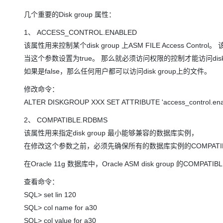
存储
天池大赛
Qwen3.7-Plus
云解析DNS
解决方案免费试用 新老
电子合同
几个重要的Disk group 属性：
最高领取价值200元试用
能看、能想、能动手的多模
安全
网络与CDN
AI 算法大赛
畅捷通
1、 ACCESS_CONTROL.ENABLED
大数据开发治理平台 Data
AI 产品 免费试用
网络
安全
云开发大赛
Qwen3-VL-Plus
Tableau 订阅
该属性用来控制某个disk group 上ASM FILE Access Control。
1亿+ 大模型 tokens 和 
可观测
入门学习赛
当这个参数设置为true。 那么就必须访问权限的控制才能访问disk g
中间件
AI空中课堂在线直播课
云防火墙
140+云产品 免费试用
如果是false，那么任何用户都可以访问disk group上的文件。
上云与迁云
云原生的云上边界网络安全
产品新客免费试用，最长1
数据库
修改命令：
生态解决方案
大模型服务
企业出海
大模型ACA认证体验
大数据计算
ALTER DISKGROUP XXX SET ATTRIBUTE 'access_control.enable
助力企业全员 AI 认知与能
行业生态解决方案
千问AI平台-Token Plan
政企业务
2、 COMPATIBLE.RDBMS
媒体服务
开发者生态解决方案
该属性用来指定disk group 最小能够兼容的数据库实例，
企业服务与云通信
在修改这个参数之前，必须先确保所有的数据库实例的COMPATI
千问AI平台-模型体验
AI 开发和 AI 应用解决
在线体验全尺寸、多种模态
域名与网站
在Oracle 11g 数据库中，Oracle ASM disk group 的COMPAT
Happy 系列大模型
查看命令：
终端用户计算
SQL> set lin 120
Serverless
SQL> col name for a30
SQL> col value for a30
开发工具