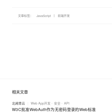
大模型解决方案
迁移与运维管理
快速部署 Dify，高效搭建 
文章标签：
JavaScript
前端开发
专有云
10 分钟在聊天系统中增加
相关文章
北阙青云
|
Web App开发
安全
API
W3C批准WebAuth作为无密码登录的Web标准