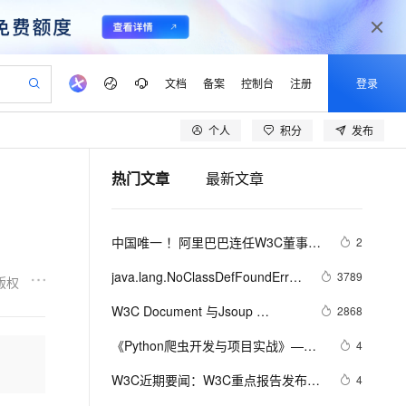
文档
备案
控制台
注册
登录
个人
积分
发布
验
作计划
器
AI 活动
专业服务
服务伙伴合作计划
开发者社区
加入我们
产品动态
服务平台百炼
阿里云 OPC 创新助力计划
热门文章
最新文章
一站式生成采购清单，支持单品或批量购买
io：打造专属 AI 语音助手
S产品伙伴计划（繁花）
峰会
CS
造的大模型服务与应用开发平台
一句话生成原生可编辑精美 PPT 文稿
AI 生产力先锋
Al MaaS 服务伙伴赋能合作
域名
博文
Careers
至高可申请百万元
Qwen3.8-Max 模型上线
开启高性价比 AI 编程新体验
弹性可伸缩的云计算服务
Qwen-Audio-3.0-Realtime 端到端实时语音角色扮演
输入一句话想法, 轻松生成专业的 PPT
先锋实践拓展 AI 生产力的边界
Token 补贴，五大权
计划
海大会
伙伴信用分合作计划
商标
问答
社会招聘
中国唯一 ！阿里巴巴连任W3C董事会
2
益加速 OPC 成功
eek-V4-Pro
SS
一键部署幻兽帕鲁游戏服务器
飞天发布时刻
HOT
Open Search 向量检索版支
划
备案
电子书
校园招聘
成员
pSeek-V4-Pro
视频创作，一键激活电商全链路生产力
稳定、安全、高性价比、高性能的云存储服务
一键购买专属联机服务器，轻松开启游戏
所见，即是所愿
持视频检索 Pipeline 功能
更多支持
java.lang.NoClassDefFoundError: 
3789
版权
划
公司注册
镜像站
视频生成
语音识别与合成
org/w3c/dom/ElementTraversal
专属 QwenPaw
漫剧工坊：一站式动画创作平台
AI 实训营
HOT
应用身份服务 (IDaaS)
W3C Document 与Jsoup 
2868
合作伙伴培训与认证
划
上云迁移
站生成，高效打造优质广告素材
全接入的云上超级电脑
从聊天伙伴进化为能主动干活的本地数字员工
快速生产连贯的高质量长漫剧
从基础到进阶，Agent 创客手把手教你
OpenClaw 管理能力上线
Document之间对象互转
lScope
我要反馈
e-1.1-T2V
Qwen3-TTS-Flash
《Python爬虫开发与项目实战》——
4
查询合作伙伴
n Alibaba Cloud ISV 合作
代维服务
建企业门户网站
10 分钟搭建微信、支付宝小程序
MaxCompute MaxFrame 提
第2章 Web前端基础   2.1　W3C标准
畅细腻的高质量视频
离线语音合成大模型，多语言方言自适应，低延迟高稳定
创新加速
W3C近期要闻：W3C重点报告发布，
ope
登录合作伙伴管理后台
4
我要建议
站，无忧落地极速上线
以可视化方式快速构建移动和 PC 门户网站
国内短信简单易用，安全可靠，秒级触达，全球覆盖200+国家和地区。
高效部署网站，快速应用到小程序
供自动弹性内存功能
综述2018年发展路线图