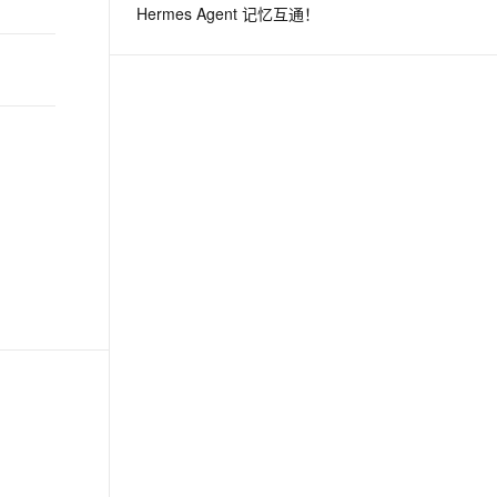
Hermes Agent 记忆互通！
息提取
与 AI 智能体进行实时音视频通话
从文本、图片、视频中提取结构化的属性信息
构建支持视频理解的 AI 音视频实时通话应用
t.diy 一步搞定创意建站
构建大模型应用的安全防护体系
通过自然语言交互简化开发流程,全栈开发支持
通过阿里云安全产品对 AI 应用进行安全防护