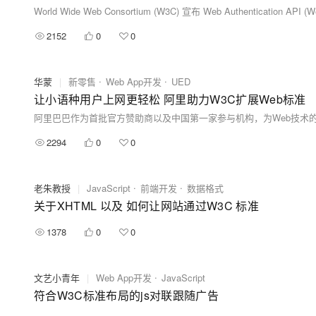
World Wide Web Consortium (W3C) 宣布 Web Authentication A
2152
0
0
华蒙
|
新零售
Web App开发
UED
让小语种用户上网更轻松 阿里助力W3C扩展Web标准
2294
0
0
老朱教授
|
JavaScript
前端开发
数据格式
关于XHTML 以及 如何让网站通过W3C 标准
1378
0
0
文艺小青年
|
Web App开发
JavaScript
符合W3C标准布局的js对联跟随广告