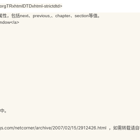
Deepseek-v4-pro
HappyHors
同享
万小智 AI 建站低至 15元/月
Qoder CN
AI 短剧/漫剧
云原生数据库 
快递物流查询
WordPress
成为服务伙
gTRxhtmlDTDxhtml-strictdtd>
高校合作
点，立即开启云上创新
覆盖公网/内网、递归/权威、移动APP等全场景解析服务
送.CN域名，送备案服务码
基于千问大模型等，支持代码智能生成、研发智能问答
AI助力短剧
态智能体模型
旗舰 MoE 大模型，百万上下文与顶尖推理能力
图生视频，流
属性，包括next、previous,、chapter、section等值。
Ubuntu
服务生态伙伴
云工开物
indow</a>
企业应用
Works
Night Plan 支持 Qwen 3.8-Max
云原生大数据计算服务 MaxCompute
AI 办公
容器服务 Kub
NEW
GLM-5.2
Wan2.7-T
Red Hat
30+ 款产品免费体验
Data Agent 驱动的一站式 Data+AI 开发治理平台
夜间 5 折，Qwen/Meoo/TokenPlan 客户专享
面向分析的企业级SaaS模式云数据仓库
AI智能应用
提供一站式管
科研合作
视觉 Coding、空间感知、多模态思考等全面升级
1M上下文，专为长程任务能力而生
ERP
堂（旗舰版）
SUSE
智能客服
CRM
防护产品
2个月
自动承接线索
建站小程序
OA 办公系统
AI 应用构建
大模型原生
力提升
财税管理
模板建站
Qoder
大模型服务平台百炼-应用模版
HOT
NEW
面向真实软件
个人版上线、团队版降价；千问3.8-Max首发发尝鲜
丰富多元化的应用模版和解决方案
400电话
定制建站
万有无界
大模型服务平台百炼-智能体
方案
广告营销
模板小程序
的模型效果
灵活可视化地构建企业级 Agent
定制小程序
>中。
秒悟
人工智能平台 PAI
APP 开发
云端极速 AI 
新一代 AI 视频生成模型，深度适配广告营销等场景
AI Native 的算法工程平台，一站式完成建模、训练、推理服务部署
建站系统
/netcorner/archive/2007/02/15/2912426.html
，如需转载请自