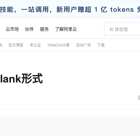
云市场
伙伴
服务
了解阿里云
践
官方博客
考认证
TIANCHI大赛
活动广场
下载
AI 特惠
数据与 API
成为产品伙伴
企业增值服务
最佳实践
价格计算器
AI 场景体
基础软件
产品伙伴合
阿里云认证
市场活动
配置报价
大模型
自助选配和估算价格
新方式
睿译宝，AI翻译排版一步到位
智启 AI 普惠权益
产品生态集成认证中心
企业支持计划
云上春晚
域名与网站
千问官方 MaaS 平台，为开发者和 Agent 而生，新用户赠送 1 亿 + tokens 额度
Qwen Aud
AI Coding
阿里云Maa
2026 阿里云
云服务器 E
为企业打
数据集
Windows
大模型认证
模型
NEW
NEW
lank形式
交付可用成果
值低价云产品抢先购
上传文档即自动完成翻译和格式还原
至高享 1亿+免费 tokens，加速 Al 应用落地
提供智能易用的域名与建站服务
智能编程，一键
安全可靠、
产品生态伙伴
专家技术服务
云上奥运之旅
弹性计算合作
阿里云中企出
手机三要素
宝塔 Linux
全部认证
价格优势
有专属领域专家
GLM-5.2：长任务时代开源旗舰模型
阿里云 OPC 创新助力计划
千问大模型
即刻拥有 DeepS
AI 电商营销
对象存储 O
大模型
产品生态伙伴工作台
企业增值服务台
云栖战略参考
云存储合作计
云栖大会
身份实名认证
CentOS
训练营
推动算力普惠，释放技术红利
最高返9万
多领域专家智能体,一键组建 AI 虚拟交付团队
快速构建应用程序和网站，即刻迈出上云第一步
至高百万元 Token 补贴，加速一人公司成长
多元化、高性能、安全可靠的大模型服务
真正可用的 1M 上下文,一次完成代码全链路开发
轻松解锁专属 Dee
从图文生成到
云上的中国
数据库合作计
活动全景
短信
Docker
图片和
站式影视创作平台
Hermes Agent，打造自进化智能体
Token Plan 模型订阅计划
数字证书管理服务（原SSL证书）
5 分钟轻松部署
AI 广告创作
无影云电脑
企业成长
NEW
信息公告
看见新力量
云网络合作计
OCR 文字识别
JAVA
证享300元代金券
可视化编排打通从文字构思到成片全链路闭环
全托管，含MySQL、PostgreSQL、SQL Server、MariaDB多引擎
自主进化，持久记忆，越用越聪明
Qwen3.8-Max 首发尝鲜，限时加量 10 倍，夜间低至2折
实现全站HTTPS，呈现可信的WEB访问
图文、视频一
随时随地安
魔搭 Mode
Kimi-K3
HappyHors
NEW
loud
服务实践
官网公告
金融模力时刻
Salesforce O
版
发票查验
全能环境
Claude Code + GStack 打造工程团队
千问办公，限时限量积分加倍
Qoder
低代码高效构
AI 建站
短信服务
型
NEW
作计划
Kimi 最新旗舰模型，长程编程与推理利器
让文字生成流
计划
创新中心
魔搭 ModelSc
健康状态
理服务
让AI从“聊天伙伴”进化为能干活的“数字员工”
安装技能 GStack，拥有专属 AI 工程团队
你的AI工作搭子，覆盖日常办公高频场景
面向真实软件的智能体编程平台
0 代码专业建
客户案例
天气预报查询
操作系统
态合作计划