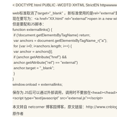
存储
天池大赛
Qwen3.7-Plus
云解析DNS
解决方案免费试用 新老
电子合同
< DOCTYPE html PUBLIC -WCDTD XHTML StrictEN httpwwwwor
最高领取价值200元试用
能看、能想、能动手的多模
安全
网络与CDN
AI 算法大赛
web标准取消了target="_blank" ，新标准使用的是rel="external"
畅捷通
现在要写为：<a href="XX.html" rel="external">open in a new w
大数据开发治理平台 Data
AI 产品 免费试用
网络
安全
云开发大赛
Qwen3-VL-Plus
Tableau 订阅
但是要配和JS脚本：
1亿+ 大模型 tokens 和 
function externallinks() {
可观测
入门学习赛
中间件
AI空中课堂在线直播课
if (!document.getElementsByTagName) return;
云防火墙
140+云产品 免费试用
var anchors = document.getElementsByTagName_r("a");
上云与迁云
云原生的云上边界网络安全
产品新客免费试用，最长1
数据库
for (var i=0; i<anchors.length; i++) {
生态解决方案
大模型服务
企业出海
var anchor = anchors[i];
大模型ACA认证体验
大数据计算
if (anchor.getAttribute("href") &&
助力企业全员 AI 认知与能
行业生态解决方案
千问AI平台-Token Plan
政企业务
anchor.getAttribute("rel") == "external")
媒体服务
anchor.target = "_blank";
开发者生态解决方案
}
企业服务与云通信
千问AI平台-模型体验
AI 开发和 AI 应用解决
}
在线体验全尺寸、多种模态
window.onload = externallinks;
域名与网站
保存为.JS后可以通过外部调用，调用时不要放在<head></head
Happy 系列大模型
终端用户计算
<script type="text/javascript" src="external.js"></script>
Serverless
本文转自 netcorner 博客园博客，原文链接：http://www.cnblogs.com
原作者
开发工具