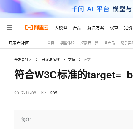
大模型
产品
解决方案
权益
定价
开发者社区
首页
模型体验
探索云世界
问产品
动手实
大模型
产品
解决方案
权益
定价
云市场
伙伴
服务
了解阿里云
精选产品
精选解决方案
普惠上云
产品定价
精选商城
成为销售伙伴
售前咨询
为什么选择阿里云
千问AI平台
开发者社区
开发与运维
文章
正文
了解云产品的定价详情
大模型服务平台百炼
千问办公，解锁你的工作
普惠上云 官方力荐
分销伙伴
在线服务
网站建设
什么是云计算
大
符合W3C标准的target=_b
大模型服务与应用平台
企业级Agent产品，直接
云服务器38元/年起，超
咨询伙伴
多端小程序
技术领先
云上成本管理
售后服务
轻量应用服务器
Agency Agents：拥
官方推荐返现计划
大模型
精选产品
精选解决方案
Salesforce 国际版订阅
稳定可靠
管理和优化成本
推荐新用户得奖励，单订单
销售伙伴合作计划
2017-11-08
1205
自助服务
友盟天域
安全合规
人工智能与机器学习
AI
文本生成
云数据库 RDS
HappyHorse 打造一
云工开物
无影生态合作计划
在线服务
观测云
分析师报告
高校专属算力普惠，学生认
计算
互联网应用开发
Qwen3.8-Max
HOT
Salesforce On Alibaba C
工单服务
Tuya 物联网平台阿里云
研究报告与白皮书
人工智能平台 PAI
快速拥有专属 OpenClaw
简介：
大模
Consulting Partner 合
大数据
容器
智能体时代全能旗舰模型
免费试用
短信专区
一站式AI开发、训练和推
蓝凌 OA
AI 大模型销售与服务生
现代化应用