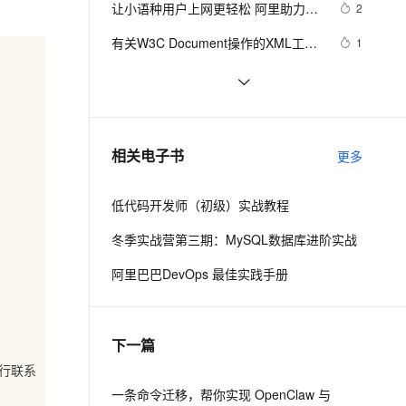
安全
让小语种用户上网更轻松 阿里助力
我要投诉
e-1.1-I2V
Cosyvoice-V3-Flash
2
PolarDB
上云场景组合购
Milvus 弹性伸缩功能新增节
伴
W3C扩展Web标准
漫剧创作，剧本、分镜、视频高效生成
100%兼容MySQL、PostgreSQL，兼容Oracle，支持集中和分布式
覆盖90%+业务场景，专享组合折扣价
点支持范围
畅自然，细节丰富
高表现力语音合成大模型，语音克隆听感自然
VPN
有关W3C Document操作的XML工具
1
类
ernetes 版 ACK
云聚AI 严选权益
AI 原生数据库服务发布
SSL 证书
W3C批准WebAuth作为无密码登
1329
2V
Fun-ASR
，一键激活高效办公新体验
理容器应用的 K8s 服务
精选AI产品，从模型到应用全链提效
Agent 数据网关
录的Web标准
文戏情感细腻自然，动作戏激烈拳拳到肉，实现更强表演能力
支持中英文自由切换，具备更强的噪声鲁棒性
堡垒机
W3C的标准规范是怎样制定出来
1179
AI 用量加速计划
云原生数据库 PolarDB
的？
防火墙
、识别商机，让客服更高效、服务更出色。
w3c系列之CSS（四）：深入理解盒
新老同享，达量后返
Agentic Database 发布
1
相关电子书
更多
模型
主机安全
应用
低代码开发师（初级）实战教程
千问办公
NEW
AI 应用及服务市场
的智能体编程平台
一站式AI生产力平台
冬季实战营第三期：MySQL数据库进阶实战
AI 应用
伶鹊
阿里巴巴DevOps 最佳实践手册
企业级人与Agent协作平台，接入和调度多个数字员工
智能客服平台，对话机器人、对话分析、智能外呼
大模型
大模型服务平台百炼 - 全妙
自然语言处理
下一篇
应用创作平台
多模态内容创作工具，已接入 DeepSeek
数据标注
行联系
机器学习
一条命令迁移，帮你实现 OpenClaw 与