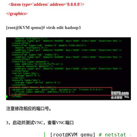
<listen type='address' address='0.0.0.0'/>
</graphics>
[root@KVM qemu]# virsh edit hadoop3
注意修改相应的端口号。
3，启动并测试VNC，
查看VNC端口
[root@KVM qemu]
# netstat -l