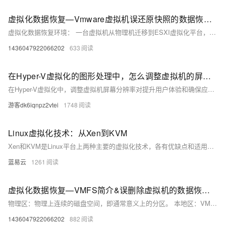
虚拟化数据恢复—Vmware虚拟机误还原快照的数据恢复案例
虚拟化数据恢复环境： 一台虚拟机从物理机迁移到ESXI虚拟化平台，迁移完成后做了一个快照。虚拟机上运行了一个SQL Server数据库，记录了数年的数据。 ESXI虚拟化平台上有数十台虚拟机，EXSI虚拟化平台连接了一台EVA存储，所有的虚拟机都存放在EVA存储上。 虚拟化故障： 工组人员误操作将数年前迁移完成后做的快照还原了，也就意味着虚拟机状态还原到数年前，近几年数据都被删除了。 还原快照相当于删除数据，意味着部分存储空间会被释放。为了不让这部分释放的空间被重用，需要将连接到这台存储的所有虚拟机都关掉，需要将不能长时间宕机的虚拟机迁移到别的EXSI虚拟化平台上。
1436047922066202
633
在Hyper-V虚拟化的图形处理中，怎么调整虚拟机的屏幕分辨率？
在Hyper-V虚拟化中，调整虚拟机屏幕分辨率对提升用户体验和确保应用程序兼容性至关重要。高分辨率可提供清晰图像、提高工作效率，并避免显示异常。调整方法包括通过增强会话模式、虚拟机内部设置或手动编辑配置文件。注意事项包括正确安装显卡驱动、避免过高分辨率及及时保存设置。
游客dk6iqnpz2vtei
1748
Linux虚拟化技术：从Xen到KVM
Xen和KVM是Linux平台上两种主要的虚拟化技术，各有优缺点和适用场景。通过对比两者的架构、性能、安全性、管理复杂性和硬件依赖性，可以更好地理解它们的适用场景和选择依据。无论是高性能计算、企业虚拟化还是云计算平台，合理选择和配置虚拟化技术是实现高效、稳定和安全IT环境的关键。
蓝易云
1261
虚拟化数据恢复—VMFS简介&误删除虚拟机的数据恢复案例
物理区：物理上连续的磁盘空间，即通常意义上的分区。 本地区：VMFS管理的物理区分为保留区和本地区，前面一部分是保留区，后面部分是本地区。本地区又分为元文件区和数据区。 元文件：与NTFS的元文件类似，属于FS的管理用数据。VMFS有6个元文件：.VH.SF/.FBB.SF/.FDC.SF/.SBC.SF/.PBC.SF/.PB2.SF。 元文件区：6个元文件占用的所有空间，在本地区的前面部分。 数据区：用于存放文件数据。 datastore：在ESX服务器上看到的VMFS存储空间。 LV：logical volume，所指的范围其实和本地区一样，即虚拟化卷。 LVM逻辑卷组：用来管理跨dis
1436047922066202
882