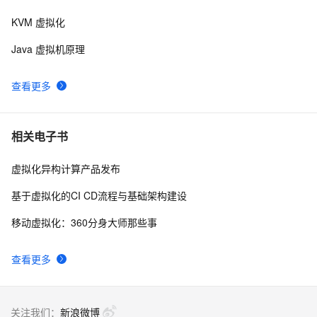
KVM 虚拟化
微软桌面虚拟化所需产品及RemoteFX要求介绍
565
8
Java 虚拟机原理
Linux 小知识翻译 - 「虚拟化技术」
8
9
查看更多
混合云存储构建VMware虚拟化平台
2
10
相关电子书
虚拟化异构计算产品发布
基于虚拟化的CI CD流程与基础架构建设
移动虚拟化：360分身大师那些事
查看更多
关注我们：
新浪微博