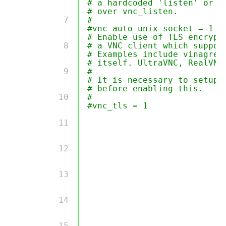
# a hardcoded 'listen' or '
# over vnc_listen.
        7 

#
#vnc_auto_unix_socket = 1
# Enable use of TLS encrypt
        8 

# a VNC client which suppor
# Examples include vinagre,
# itself. UltraVNC, RealVNC
        9 

#
# It is necessary to setup 
# before enabling this.
        10 

#
#vnc_tls = 1
        11 

        12 

        13 

        14 

        15 
