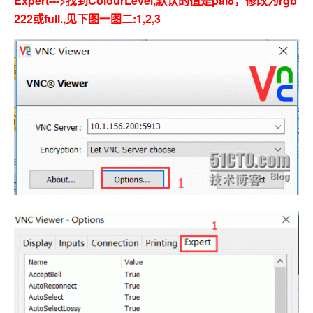
Expert--->找到ColourLevel,默认的值是pal8，修改为rgb
222或full.,见下图一图二:1,2,3