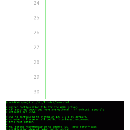
        24 

        25 

        26 

        27 

        28 

        29 

        30 
