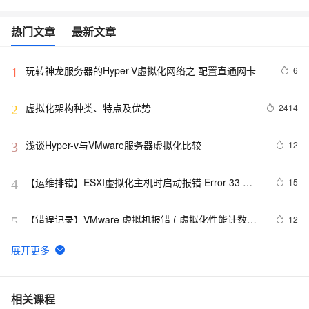
热门文章
最新文章
玩转神龙服务器的Hyper-V虚拟化网络之 配置直通网卡
6
1
虚拟化架构种类、特点及优势
2414
2
浅谈Hyper-v与VMware服务器虚拟化比较
12
3
【运维排错】ESXI虚拟化主机时启动报错 Error 33 
15
4
(Inconsistent data)
【错误记录】VMware 虚拟机报错 ( 虚拟化性能计数器
12
5
需要至少一个可正常使用的计数器, 模块 “VPMC“ 启动
失败 , 未能启动虚拟机 )
从 VMWare 到阿里神龙，虚拟化技术 40 年演进史
16
6
【qemu虚拟化】将img镜像文件转换为VMware虚拟机
33
7
相关课程