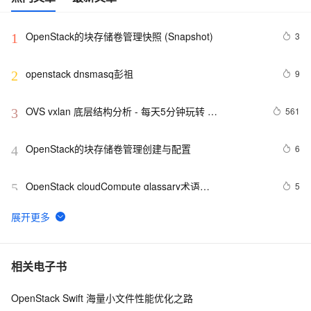
OpenStack的块存储卷管理快照 (Snapshot) 
3
1
openstack dnsmasq彭祖
9
2
OVS vxlan 底层结构分析 - 每天5分钟玩转 
561
3
OpenStack（148）
OpenStack的块存储卷管理创建与配置 
6
4
OpenStack cloudCompute glassary术语
5
5
project,tenant,user
云计算|OpenStack|社区版OpenStack安装部署文档（十
6
6
三--- 自制镜像---Linux和Windows镜像）
instance “error” 了怎么办？- 每天5分钟玩转 
7
7
相关电子书
OpenStack（159）
OpenStack Swift 海量小文件性能优化之路
云计算|OpenStack|社区版OpenStack---基本概念科普
10
8