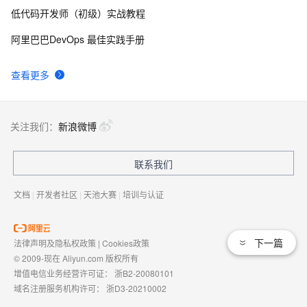
（kvm的驱动类别和安装）
低代码开发师（初级）实战教程
OpenStack ceilometer部署安装监控,计费数据抓取测试
5
9
阿里巴巴DevOps 最佳实践手册
Ok
创建 OVS Local Network - 每天5分钟玩转 
482
10
查看更多
OpenStack（129）
关注我们：
新浪微博
联系我们
文档
|
开发者社区
|
天池大赛
|
培训与认证
下一篇
法律声明及隐私权政策
|
Cookies政策
© 2009-现在 Aliyun.com 版权所有
增值电信业务经营许可证：
浙B2-20080101
域名注册服务机构许可：
浙D3-20210002
浙公网安备 33010602009975号
浙B2-20080101-4