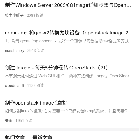
制作Windows Server 2003/08 image详细步骤与OpenStack介绍
技术小胖子
2088
qemu-img 将qcow2转换为块设备（openstack image 2 volume）中的瘦供给
1、背景 qemu-img convert 可以将一个镜像里的数据以raw格式的方式写入一个块设备 这里一定要注意，如果convert目标是一个块设备，一定必须带-t none（以及上文中的参数）标记。
marshalzxy
2913
创建 Image - 每天5分钟玩转 OpenStack（21）
本节演示如何通过 Web GUI 和 CLI 两种方法创建 Image。OpenStack 为终端用户提供了 Web UI（Horizon）和命令行 CLI 两种交换界面。两种方式我们都要会用。
cloudman6
1122
制作openstack image(镜像)
如何定制linux的镜像: 首先需要一个已经安装kvm的系统，并且需要你所要创建的虚拟主机的Iso镜像。如何安装 kvm我这就不说了。 如果查看这个系统安装KVM了呢：ifconfig 看到这个网卡，说明已经安装了。
关尚
1951
热门文章
最新文章