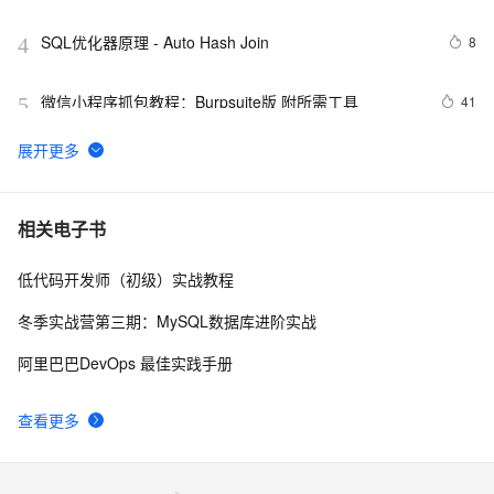
南》第一章
SQL优化器原理 - Auto Hash Join
8
4
微信小程序抓包教程：Burpsuite版 附所需工具
41
5
又一个项目开源，阿里已成为中国开源的关键力量？
8
6
DOS下修改IP地址的方法.
554
7
相关电子书
低代码开发师（初级）实战教程
DOS系统里,分屏显示目录的命令是什么??
4
8
冬季实战营第三期：MySQL数据库进阶实战
简单的DOS使用命令
534
9
阿里巴巴DevOps 最佳实践手册
网络服务器预防dos攻击的层次
5
10
查看更多