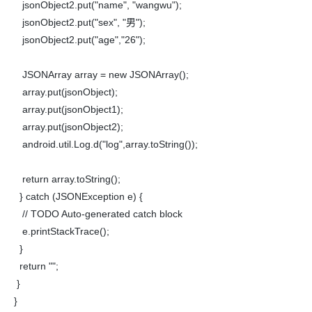
jsonObject2.put("name", "wangwu");
jsonObject2.put("sex", "男");
jsonObject2.put("age","26");
JSONArray array = new JSONArray();
array.put(jsonObject);
array.put(jsonObject1);
array.put(jsonObject2);
android.util.Log.d("log",array.toString());
return array.toString();
} catch (JSONException e) {
// TODO Auto-generated catch block
e.printStackTrace();
}
return "";
}
}