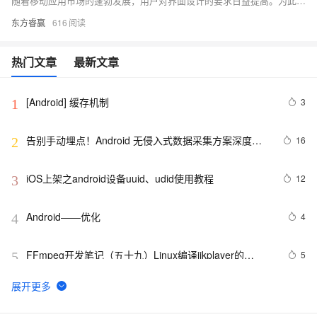
随着移动应用市场的蓬勃发展，用户对界面设计的要求日益提高。为此，掌握由Google推出的Material Design设计语言成为提升应用颜值和用户体验的关键。本文将带你深入了解Material Design的核心原则，如真实感、统一性和创新性，并通过丰富的组件库及示例代码，助你轻松打造美观且一致的应用界面。无论是色彩搭配还是动画效果，Material Design都能为你的Android应用增添无限魅力。
东方睿赢
616
热门文章
最新文章
[Android] 缓存机制
3
1
告别手动埋点！Android 无侵入式数据采集方案深度解
16
2
析
iOS上架之android设备uuid、udid使用教程
12
3
Android——优化
4
4
FFmpeg开发笔记（五十九）Linux编译ijkplayer的
5
5
Android平台so库
Android--简单的画画板实例代码
643
6