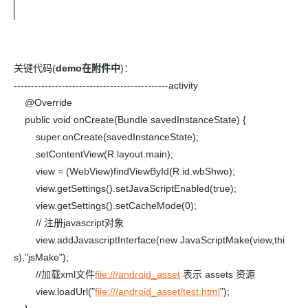
关键代码(
demo在附件中
)：
---------------------------------------------activity
@Override
public void onCreate(Bundle savedInstanceState) {
super.onCreate(savedInstanceState);
setContentView(R.layout.main);
view = (WebView)findViewById(R.id.wbShwo);
view.getSettings().setJavaScriptEnabled(true);
view.getSettings().setCacheMode(0);
// 注册javascript对象
view.addJavascriptInterface(new JavaScriptMake(view,thi
s),"jsMake");
//加载xml文件
file:///android_asset
表示 assets 资源
view.loadUrl("
file:///android_asset/test.html
");