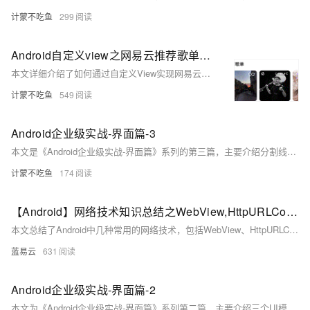
计蒙不吃鱼
299
Android自定义view之网易云推荐歌单界面
本文详细介绍了如何通过自定义View实现网易云音乐推荐歌单界面的效果。首先，作者自定义了一个圆角图片控件`MellowImageView`，用于绘制圆角矩形图片。接着，通过将布局放入`HorizontalScrollView`中，实现了左右滑动功能，并使用`ViewFlipper`添加图片切换动画效果。文章提供了完整的代码示例，包括XML布局、动画文件和Java代码，最终展示了实现效果。此教程适合想了解自定义View和动画效果的开发者。
计蒙不吃鱼
549
Android企业级实战-界面篇-3
本文是《Android企业级实战-界面篇》系列的第三篇，主要介绍分割线和条形跳转框的实现方法，二者常用于设置和个人中心界面。文章通过具体代码示例展示了如何实现这两种UI组件，并提供了效果图。实现前需准备`dimens.xml`、`ids.xml`、`colors.xml`等文件，部分资源可参考系列第一、二篇文章。代码中详细说明了布局文件的配置，如分割线的样式定义和条形跳转框的组件组合，帮助开发者快速上手并应用于实际项目中。
计蒙不吃鱼
174
【Android】网络技术知识总结之WebView,HttpURLConnection,OKHttp,XML的pull解析方式
本文总结了Android中几种常用的网络技术，包括WebView、HttpURLConnection、OKHttp和XML的Pull解析方式。每种技术都有其独特的特点和适用场景。理解并熟练运用这些技术，可以帮助开发者构建高效、可靠的网络应用程序。通过示例代码和详细解释，本文为开发者提供了实用的参考和指导。
蓝易云
631
Android企业级实战-界面篇-2
本文为《Android企业级实战-界面篇》系列第二篇，主要介绍三个UI模块的实现：用户资料模块、关注与粉丝统计模块以及喜欢和收藏功能模块。通过详细的XML代码展示布局设计，包括dimens、ids、colors配置文件的使用，帮助开发者快速构建美观且功能齐全的界面。文章结合实际效果图，便于理解和应用。建议配合第一篇文章内容学习，以获取完整工具类支持。