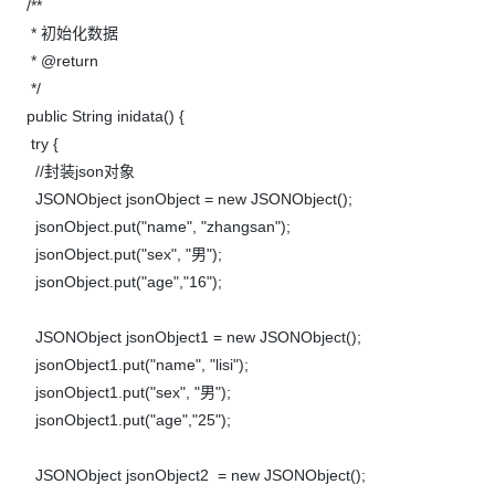
/**
* 初始化数据
* @return
*/
public String inidata() {
try {
//封装json对象
JSONObject jsonObject = new JSONObject();
jsonObject.put("name", "zhangsan");
jsonObject.put("sex", "男");
jsonObject.put("age","16");
JSONObject jsonObject1 = new JSONObject();
jsonObject1.put("name", "lisi");
jsonObject1.put("sex", "男");
jsonObject1.put("age","25");
JSONObject jsonObject2 = new JSONObject();