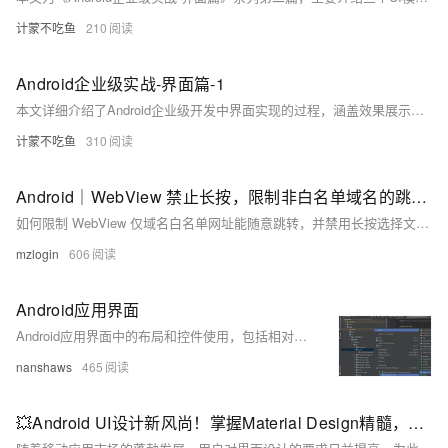
计蒙不吃鱼
210
Android企业级实战-界面篇-1
本文详细介绍了Android企业级开发中界面实现的过程，涵盖效果展示、实现前准备及代码实现。作者通过自身经历分享了Android开发经验，并提供了`dimens.xml`、`ids.xml`、`colors.xml`和`strings.xml`等配置文件内容，帮助开发者快速构建规范化的UI布局。文章以一个具体的用户消息界面为例，展示了如何使用线性布局（LinearLayout）和相对布局（RelativeLayout）实现功能模块排列，并附带注意事项及使用方法，适合初学者和进阶开发者参考学习。
计蒙不吃鱼
310
Android｜WebView 禁止长按，限制非白名单域名的跳转层级
如何限制 WebView 仅域名白名单网址能随意跳转，并禁用长按选择文字。
mzlogin
606
Android应用界面
Android应用界面中的布局和控件使用，包括相对布局、线性布局、表格布局、帧布局、扁平化布局等，以及AdapterView及其子类如ListView的使用方法和Adapter接口的应用。
nanshaws
465
💥Android UI设计新风尚！掌握Material Design精髓，让你的界面颜值爆表！🎨