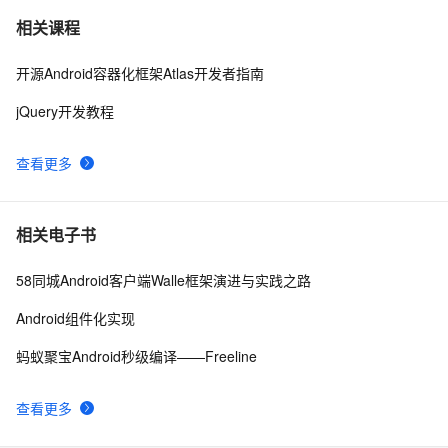
Android事件分发详解(五)——Touch事件传递验证
760
7
相关课程
开源Android容器化框架Atlas开发者指南
Android Socket与服务器通信通用Demo
520
8
jQuery开发教程
Android布局变化时动画效果的现实(一)
4
9
查看更多
android launcher2
7
10
相关电子书
58同城Android客户端Walle框架演进与实践之路
Android组件化实现
蚂蚁聚宝Android秒级编译——Freeline
查看更多