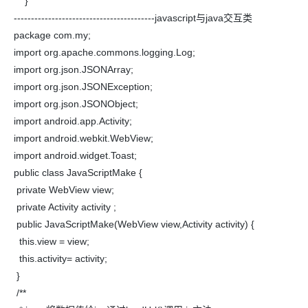
}
-----------------------------------------javascript与java交互类
package com.my;
import org.apache.commons.logging.Log;
import org.json.JSONArray;
import org.json.JSONException;
import org.json.JSONObject;
import android.app.Activity;
import android.webkit.WebView;
import android.widget.Toast;
public class JavaScriptMake {
private WebView view;
private Activity activity ;
public JavaScriptMake(WebView view,Activity activity) {
this.view = view;
this.activity= activity;
}
/**