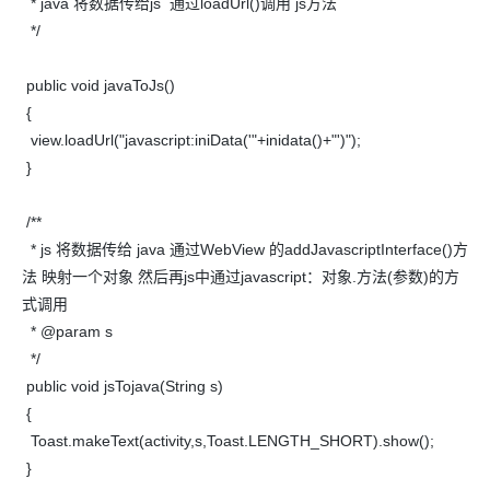
* java 将数据传给js 通过loadUrl()调用 js方法
*/
public void javaToJs()
{
view.loadUrl("javascript:iniData('"+inidata()+"')");
}
/**
* js 将数据传给 java 通过WebView 的addJavascriptInterface()方
法 映射一个对象 然后再js中通过javascript：对象.方法(参数)的方
式调用
* @param s
*/
public void jsTojava(String s)
{
Toast.makeText(activity,s,Toast.LENGTH_SHORT).show();
}