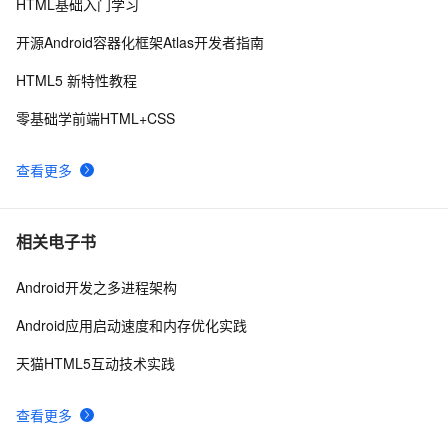
HTML基础入门学习
C#服务器端获取客户端(html)控件值
8
9
开源Android容器化框架Atlas开发者指南
IIS MIME类型问题(html5 video 本地打开可以，IIS打开
2
10
HTML5 新特性教程
不了)
零基础学前端HTML+CSS
查看更多
相关电子书
Android开发之多进程架构
Android应用启动速度和内存优化实践
天猫HTML5互动技术实践
查看更多