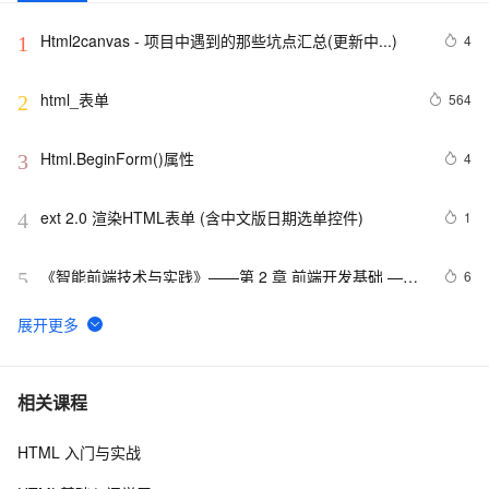
Html2canvas - 项目中遇到的那些坑点汇总(更新中...)
4
1
html_表单
564
2
Html.BeginForm()属性
4
3
ext 2.0 渲染HTML表单 (含中文版日期选单控件)
1
4
《智能前端技术与实践》——第 2 章 前端开发基础 ——
6
5
2.2 HTML基础——2.2.1    HTML 文档基本结构（中）
html5手机网站需要加的那些meta/link标签，html5 meta
11
6
全解
【01】完成新年倒计时页面-蛇年新年快乐倒计时领取礼
8
7
相关课程
物放烟花html代码优雅草科技央千澈写采用
html5+div+CSS+JavaScript-优雅草卓伊凡-做一条关于新
HTML 入门与实战
Vue 结合html2canvas和jsPDF实现html页面转pdf 
2
8
年的代码分享给你们-为了C站的分拼一下子