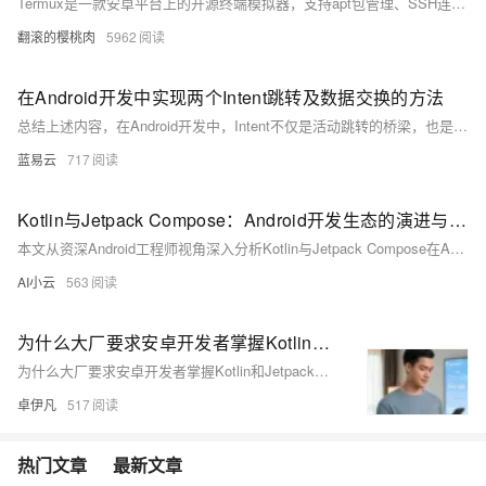
Termux是一款安卓平台上的开源终端模拟器，支持apt包管理、SSH连接及Python/Node.js/C++开发环境搭建，被誉为“手机上的Linux系统”。其特点包括零ROOT权限、跨平台开发和强大扩展性。本文详细介绍其安装准备、基础与高级环境配置、必备插件推荐、常见问题解决方法以及延伸学习资源，帮助用户充分利用Termux进行开发与学习。适用于Android 7+设备，原创内容转载请注明来源。
翻滚的樱桃肉
5962
在Android开发中实现两个Intent跳转及数据交换的方法
总结上述内容，在Android开发中，Intent不仅是活动跳转的桥梁，也是两个活动之间进行数据交换的媒介。运用Intent传递数据时需注意数据类型、传输大小限制以及安全性问题的处理，以确保应用的健壯性和安全性。
蓝易云
717
Kotlin与Jetpack Compose：Android开发生态的演进与架构思考
本文从资深Android工程师视角深入分析Kotlin与Jetpack Compose在Android系统中的技术定位。Kotlin通过空安全、协程等特性解决了Java在移动开发中的痛点，成为Android官方首选语言。Jetpack Compose则引入声明式UI范式，通过重组机制实现高效UI更新。两者结合不仅提升开发效率，更为跨平台战略和现代架构模式提供技术基础，代表了Android开发生态的根本性演进。
AI小云
563
为什么大厂要求安卓开发者掌握Kotlin和Jetpack？深度解析现代Android开发生态优雅草卓伊凡
为什么大厂要求安卓开发者掌握Kotlin和Jetpack？深度解析现代Android开发生态优雅草卓伊凡
卓伊凡
517
热门文章
最新文章