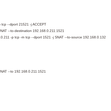
AI 应用
10分钟微调：让0.6B模型媲美235B模
多模态数据信
型
依托云原生高可用架构,实现Dify私有化部署
用1%尺寸在特定领域达到大模型90%以上效果
p tcp --dport 21521 -j ACCEPT
一个 AI 助手
超强辅助，Bol
DNAT --to-destination 192.168.0.211:1521
即刻拥有 DeepSeek-R1 满血版
在企业官网、通讯软件中为客户提供 AI 客服
0.211 -p tcp -m tcp --dport 1521 -j SNAT --to-source 192.168.0.132
多种方案随心选，轻松解锁专属 DeepSeek
 DNAT --to 192.168.0.211:1521