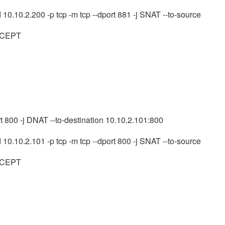
10.10.2.200 -p tcp -m tcp --dport 881 -j SNAT --to-source
 ACCEPT
rt 800 -j DNAT --to-destination 10.10.2.101:800
10.10.2.101 -p tcp -m tcp --dport 800 -j SNAT --to-source
 ACCEPT