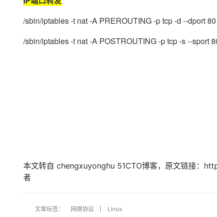
IP端口转发
/sbin/iptables -t nat -A PREROUTING -p tcp -d --dport 80
/sbin/iptables -t nat -A POSTROUTING -p tcp -s --sport 
本文转自 chengxuyonghu 51CTO博客，原文链接：http:
者
文章标签：
网络协议
Linux