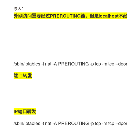
原因：
外网访问需要经过PREROUTING链，但是localhost
/sbin/iptables -t nat -A PREROUTING -p tcp -m tcp --dp
端口转发
IP端口转发
/sbin/iptables -t nat -A PREROUTING -p tcp -m tcp --dpo