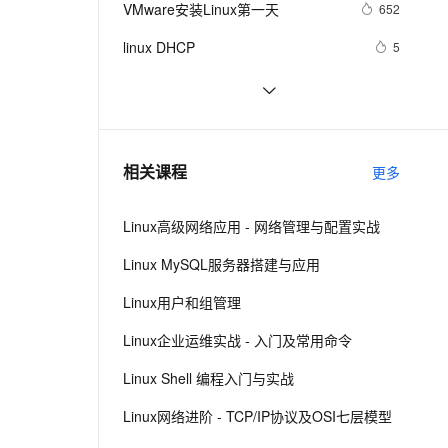
安全
VMware安装Linux第一天
我要投诉
e-1.1-I2V
Cosyvoice-V3-Flash
652
PolarDB
上云场景组合购
Milvus 弹性伸缩功能新增节
伴
漫剧创作，剧本、分镜、视频高效生成
100%兼容MySQL、PostgreSQL，兼容Oracle，支持集中和分布式
覆盖90%+业务场景，专享组合折扣价
点支持范围
畅自然，细节丰富
高表现力语音合成大模型，语音克隆听感自然
VPN
linux DHCP
5
ernetes 版 ACK
云聚AI 严选权益
AI 原生数据库服务发布
SSL 证书
Linux系统命令归纳
7
2V
Fun-ASR
，一键激活高效办公新体验
理容器应用的 K8s 服务
精选AI产品，从模型到应用全链提效
Agent 数据网关
文戏情感细腻自然，动作戏激烈拳拳到肉，实现更强表演能力
支持中英文自由切换，具备更强的噪声鲁棒性
堡垒机
Damn Vulnerable Linux
9
AI 用量加速计划
云原生数据库 PolarDB
防火墙
、识别商机，让客服更高效、服务更出色。
每日一个计算机小知识：Linux
新老同享，达量后返
Agentic Database 发布
7
相关课程
更多
主机安全
应用
Linux高级网络应用 - 网络管理与配置实战
千问办公
NEW
AI 应用及服务市场
的智能体编程平台
一站式AI生产力平台
Linux MySQL服务器搭建与应用
AI 应用
伶鹊
Linux用户和组管理
企业级人与Agent协作平台，接入和调度多个数字员工
智能客服平台，对话机器人、对话分析、智能外呼
大模型
Linux企业运维实战 - 入门及常用命令
大模型服务平台百炼 - 全妙
自然语言处理
Linux Shell 编程入门与实战
应用创作平台
多模态内容创作工具，已接入 DeepSeek
数据标注
Linux网络进阶 - TCP/IP协议及OSI七层模型
机器学习