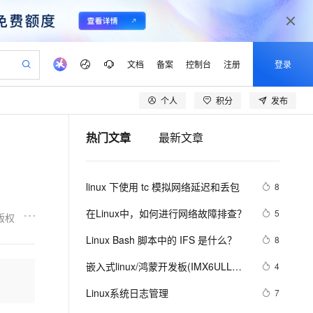
文档
备案
控制台
注册
登录
个人
积分
发布
验
作计划
器
AI 活动
专业服务
服务伙伴合作计划
开发者社区
加入我们
产品动态
服务平台百炼
阿里云 OPC 创新助力计划
热门文章
最新文章
一站式生成采购清单，支持单品或批量购买
S产品伙伴计划（繁花）
峰会
CS
造的大模型服务与应用开发平台
Qwen Audio：打造专属 AI 语音助手
一句话生成原生可编辑精美 PPT 文稿
AI 生产力先锋
Al MaaS 服务伙伴赋能合作
域名
博文
Careers
NEW
至高可申请百万元
Qwen3.8-Max 模型上线
开启高性价比 AI 编程新体验
弹性可伸缩的云计算服务
Qwen-Audio-3.0-Realtime 端到端实时语音角色扮演
输入一句话想法, 轻松生成专业的 PPT
先锋实践拓展 AI 生产力的边界
Token 补贴，五大权
计划
海大会
伙伴信用分合作计划
商标
问答
社会招聘
linux 下使用 tc 模拟网络延迟和丢包
8
益加速 OPC 成功
eek-V4-Pro
SS
一键部署幻兽帕鲁游戏服务器
飞天发布时刻
HOT
Open Search 向量检索版支
划
备案
电子书
校园招聘
pSeek-V4-Pro
视频创作，一键激活电商全链路生产力
稳定、安全、高性价比、高性能的云存储服务
一键购买专属联机服务器，轻松开启游戏
所见，即是所愿
持视频检索 Pipeline 功能
更多支持
在Linux中，如何进行网络故障排查？ 
5
版权
划
公司注册
镜像站
视频生成
语音识别与合成
专属 QwenPaw
漫剧工坊：一站式动画创作平台
AI 实训营
HOT
应用身份服务 (IDaaS)
Linux Bash 脚本中的 IFS 是什么？
8
合作伙伴培训与认证
划
上云迁移
站生成，高效打造优质广告素材
全接入的云上超级电脑
从聊天伙伴进化为能主动干活的本地数字员工
快速生产连贯的高质量长漫剧
从基础到进阶，Agent 创客手把手教你
OpenClaw 管理能力上线
lScope
我要反馈
e-1.1-T2V
Qwen3-TTS-Flash
嵌入式linux/鸿蒙开发板(IMX6ULL）
4
查询合作伙伴
n Alibaba Cloud ISV 合作
代维服务
建企业门户网站
10 分钟搭建微信、支付宝小程序
MaxCompute MaxFrame 提
开发（三十四）Linux系统对中断的处
畅细腻的高质量视频
离线语音合成大模型，多语言方言自适应，低延迟高稳定
创新加速
Linux系统日志管理
ope
登录合作伙伴管理后台
7
我要建议
站，无忧落地极速上线
以可视化方式快速构建移动和 PC 门户网站
国内短信简单易用，安全可靠，秒级触达，全球覆盖200+国家和地区。
高效部署网站，快速应用到小程序
供自动弹性内存功能
理（下）