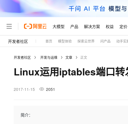
大模型
产品
解决方案
权益
定价
开发者社区
首页
模型体验
探索云世界
问产品
动手实
大模型
产品
解决方案
权益
定价
云市场
伙伴
服务
了解阿里云
精选产品
精选解决方案
普惠上云
产品定价
精选商城
成为销售伙伴
售前咨询
为什么选择阿里云
千问AI平台
开发者社区
开发与运维
文章
正文
了解云产品的定价详情
大模型服务平台百炼
千问办公，解锁你的工作
普惠上云 官方力荐
分销伙伴
在线服务
网站建设
什么是云计算
大
Linux运用iptables端口
大模型服务与应用平台
企业级Agent产品，直接
云服务器38元/年起，超
咨询伙伴
多端小程序
技术领先
云上成本管理
售后服务
轻量应用服务器
Agency Agents：拥
官方推荐返现计划
大模型
精选产品
精选解决方案
Salesforce 国际版订阅
稳定可靠
管理和优化成本
推荐新用户得奖励，单订单
销售伙伴合作计划
2017-11-15
2051
自助服务
友盟天域
安全合规
人工智能与机器学习
AI
文本生成
云数据库 RDS
HappyHorse 打造一
云工开物
无影生态合作计划
在线服务
观测云
分析师报告
高校专属算力普惠，学生认
计算
互联网应用开发
Qwen3.8-Max
HOT
Salesforce On Alibaba C
工单服务
Tuya 物联网平台阿里云
研究报告与白皮书
人工智能平台 PAI
快速拥有专属 OpenClaw
简介：
大模
Consulting Partner 合
大数据
容器
智能体时代全能旗舰模型
免费试用
短信专区
一站式AI开发、训练和推
蓝凌 OA
AI 大模型销售与服务生
现代化应用