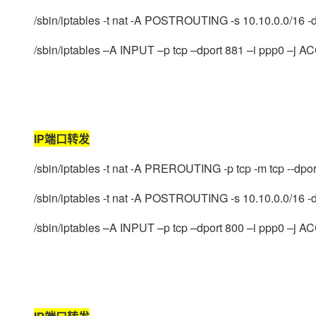
/sbin/iptables -t nat -A POSTROUTING -s 10.10.0.0/16 -d 
/sbin/iptables –A INPUT –p tcp –dport 881 –i ppp0 –j
IP端口转发
/sbin/iptables -t nat -A PREROUTING -p tcp -m tcp --dpo
/sbin/iptables -t nat -A POSTROUTING -s 10.10.0.0/16 -d 
/sbin/iptables –A INPUT –p tcp –dport 800 –i ppp0 –j