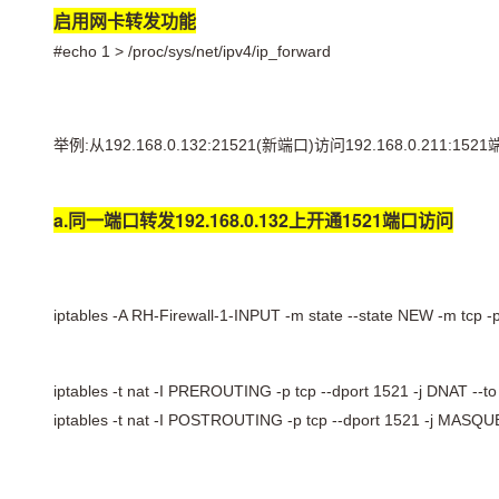
存储
天池大赛
Qwen3.7-Plus
云解析DNS
解决方案免费试用 新老
启用网卡转发功能
电子合同
最高领取价值200元试用
能看、能想、能动手的多模
安全
网络与CDN
AI 算法大赛
#echo 1 > /proc/sys/net/ipv4/ip_forward
畅捷通
大数据开发治理平台 Data
AI 产品 免费试用
网络
安全
云开发大赛
Qwen3-VL-Plus
Tableau 订阅
1亿+ 大模型 tokens 和 
可观测
入门学习赛
中间件
AI空中课堂在线直播课
举例:从192.168.0.132:21521(新端口)访问192.168.0.211:152
云防火墙
140+云产品 免费试用
上云与迁云
云原生的云上边界网络安全
产品新客免费试用，最长1
数据库
生态解决方案
大模型服务
a.同一端口转发192.168.0.132上开通1521端口访问
企业出海
大模型ACA认证体验
大数据计算
助力企业全员 AI 认知与能
行业生态解决方案
千问AI平台-Token Plan
政企业务
媒体服务
开发者生态解决方案
iptables -A RH-Firewall-1-INPUT -m state --state NEW -m tcp -
企业服务与云通信
千问AI平台-模型体验
AI 开发和 AI 应用解决
在线体验全尺寸、多种模态
域名与网站
iptables -t nat -I PREROUTING -p tcp --dport 1521 -j DNAT --t
Happy 系列大模型
终端用户计算
iptables -t nat -I POSTROUTING -p tcp --dport 1521 -j MAS
Serverless
开发工具