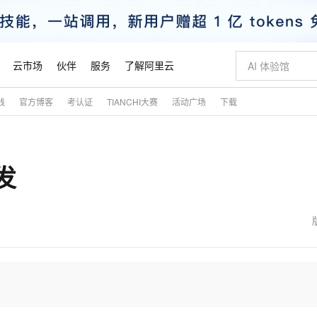
云市场
伙伴
服务
了解阿里云
践
官方博客
考认证
TIANCHI大赛
活动广场
下载
AI 特惠
数据与 API
成为产品伙伴
企业增值服务
最佳实践
价格计算器
AI 场景体
基础软件
产品伙伴合
阿里云认证
市场活动
配置报价
大模型
自助选配和估算价格
新方式
睿译宝，AI翻译排版一步到位
智启 AI 普惠权益
产品生态集成认证中心
企业支持计划
云上春晚
域名与网站
千问官方 MaaS 平台，为开发者和 Agent 而生，新用户赠送 1 亿 + tokens 额度
AI Coding
阿里云Maa
2026 阿里云
云服务器 E
为企业打
数据集
Windows
大模型认证
模型
NEW
转发
交付可用成果
值低价云产品抢先购
上传文档即自动完成翻译和格式还原
至高享 1亿+免费 tokens，加速 Al 应用落地
提供智能易用的域名与建站服务
智能编程，一键
安全可靠、
产品生态伙伴
专家技术服务
云上奥运之旅
弹性计算合作
阿里云中企出
手机三要素
宝塔 Linux
全部认证
价格优势
有专属领域专家
GLM-5.2：长任务时代开源旗舰模型
阿里云 OPC 创新助力计划
千问大模型
即刻拥有 DeepS
AI 电商营销
对象存储 O
大模型
产品生态伙伴工作台
企业增值服务台
云栖战略参考
云存储合作计
云栖大会
身份实名认证
CentOS
训练营
推动算力普惠，释放技术红利
最高返9万
多领域专家智能体,一键组建 AI 虚拟交付团队
快速构建应用程序和网站，即刻迈出上云第一步
至高百万元 Token 补贴，加速一人公司成长
多元化、高性能、安全可靠的大模型服务
真正可用的 1M 上下文,一次完成代码全链路开发
轻松解锁专属 Dee
从图文生成到
云上的中国
数据库合作计
活动全景
短信
Docker
图片和
站式影视创作平台
Hermes Agent，打造自进化智能体
Token Plan 模型订阅计划
数字证书管理服务（原SSL证书）
5 分钟轻松部署
AI 广告创作
无影云电脑
企业成长
NEW
信息公告
看见新力量
云网络合作计
OCR 文字识别
JAVA
证享300元代金券
可视化编排打通从文字构思到成片全链路闭环
全托管，含MySQL、PostgreSQL、SQL Server、MariaDB多引擎
自主进化，持久记忆，越用越聪明
Qwen3.8-Max 首发尝鲜，限时加量 10 倍，夜间低至2折
实现全站HTTPS，呈现可信的WEB访问
图文、视频一
随时随地安
魔搭 Mode
Kimi-K3
HappyHors
NEW
loud
服务实践
官网公告
金融模力时刻
Salesforce O
版
发票查验
全能环境
Claude Code + GStack 打造工程团队
千问办公，限时限量积分加倍
Qoder
低代码高效构
AI 建站
短信服务
型
NEW
作计划
Kimi 最新旗舰模型，长程编程与推理利器
让文字生成流
计划
创新中心
魔搭 ModelSc
健康状态
理服务
让AI从“聊天伙伴”进化为能干活的“数字员工”
安装技能 GStack，拥有专属 AI 工程团队
你的AI工作搭子，覆盖日常办公高频场景
面向真实软件的智能体编程平台
0 代码专业建
客户案例
天气预报查询
操作系统
态合作计划