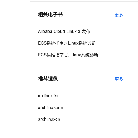
相关电子书
更多
息提取
与 AI 智能体进行实时音视频通话
从文本、图片、视频中提取结构化的属性信息
构建支持视频理解的 AI 音视频实时通话应用
Alibaba Cloud Linux 3 发布
t.diy 一步搞定创意建站
构建大模型应用的安全防护体系
ECS系统指南之Linux系统诊断
通过自然语言交互简化开发流程,全栈开发支持
通过阿里云安全产品对 AI 应用进行安全防护
ECS运维指南 之 Linux系统诊断
推荐镜像
更多
mxlinux-iso
archlinuxarm
archlinuxcn