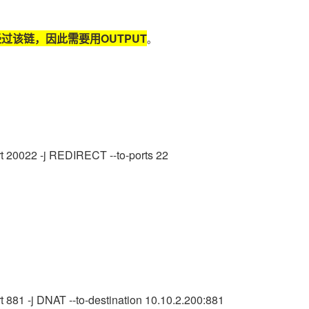
不经过该链，因此需要用OUTPUT
。
ort 20022 -j REDIRECT --to-ports 22
rt 881 -j DNAT --to-destination 10.10.2.200:881