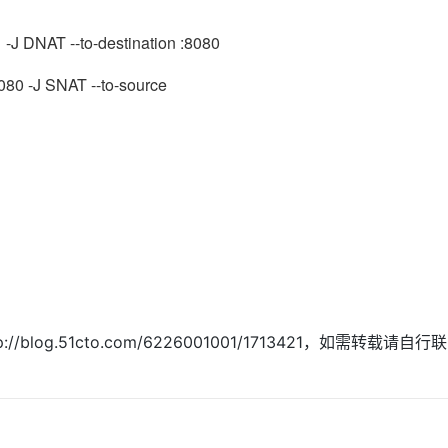
 -J DNAT --to-destination :8080
8080 -J SNAT --to-source
//blog.51cto.com/6226001001/1713421，如需转载请自